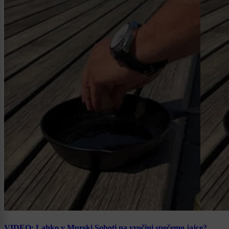
VIDEO: Lahko v Murski Soboti na vročini spečemo jajce?