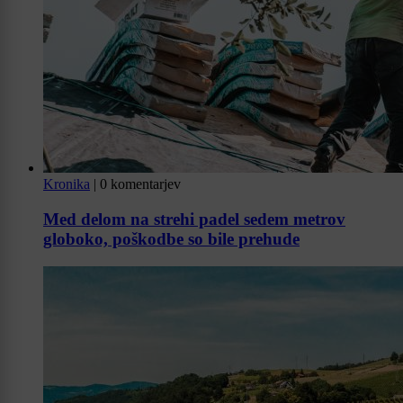
Kronika
|
0 komentarjev
Med delom na strehi padel sedem metrov
globoko, poškodbe so bile prehude