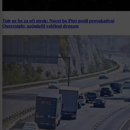
Tole ne bo za oči otrok: Nocoj bo Ptuj gostil provokativni
Queernight, najmlajši vabljeni drugam