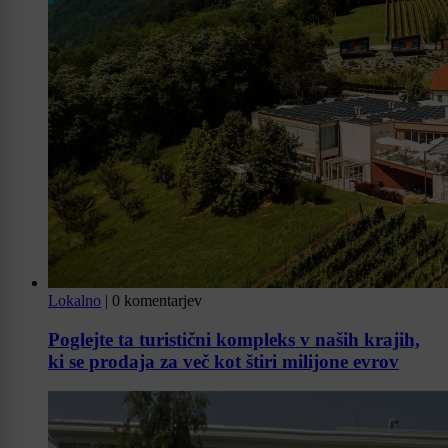
Lokalno
|
0 komentarjev
Poglejte ta turistični kompleks v naših krajih,
ki se prodaja za več kot štiri milijone evrov