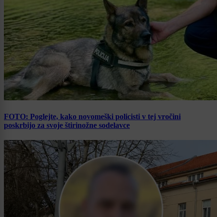
FOTO: Poglejte, kako novomeški policisti v tej vročini
poskrbijo za svoje štirinožne sodelavce