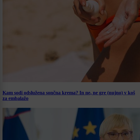
Kam sodi odslužena sončna krema? In ne, ne gre (nujno) v koš
za embalažo