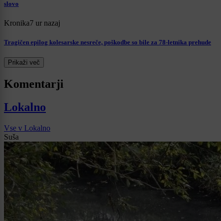
slovo
Kronika
7 ur nazaj
Tragičen epilog kolesarske nesreče, poškodbe so bile za 78-letnika prehude
Prikaži več
Komentarji
Lokalno
Vse v Lokalno
Suša