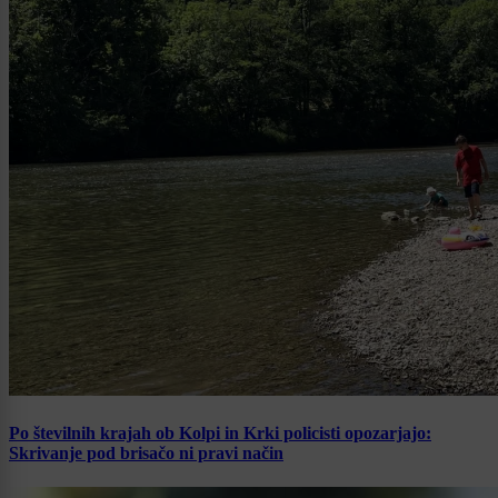
Po številnih krajah ob Kolpi in Krki policisti opozarjajo:
Skrivanje pod brisačo ni pravi način