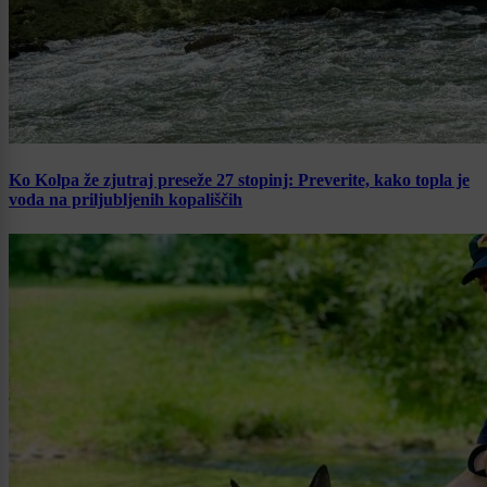
Ko Kolpa že zjutraj preseže 27 stopinj: Preverite, kako topla je
voda na priljubljenih kopališčih