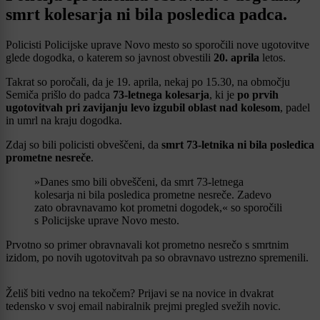
smrt kolesarja ni bila posledica padca.
Policisti Policijske uprave Novo mesto so sporočili nove ugotovitve
glede dogodka, o katerem so javnost obvestili
20. aprila
letos.
Takrat so poročali, da je 19. aprila, nekaj po 15.30, na območju
Semiča prišlo do padca
73-letnega kolesarja
, ki je
po prvih
ugotovitvah pri zavijanju levo izgubil oblast nad kolesom
, padel
in umrl na kraju dogodka.
Zdaj so bili policisti obveščeni, da
smrt 73-letnika ni bila posledica
prometne nesreče
.
»Danes smo bili obveščeni, da smrt 73-letnega
kolesarja ni bila posledica prometne nesreče. Zadevo
zato obravnavamo kot prometni dogodek,« so sporočili
s Policijske uprave Novo mesto.
Prvotno so primer obravnavali kot prometno nesrečo s smrtnim
izidom, po novih ugotovitvah pa so obravnavo ustrezno spremenili.
Želiš biti vedno na tekočem? Prijavi se na novice in dvakrat
tedensko v svoj email nabiralnik prejmi pregled svežih novic.