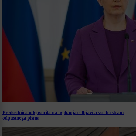
Predsednica odgovorila na ugibanja: Objavila vse tri strani
odpustnega pisma