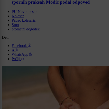
spornih praksah Modic podal odpoved
PU Novo mesto
Kolesar
Padec kolesarja
Smrt
prometni dogodek
Deli
Facebook
X
WhatsApp
Pošlji