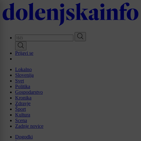
Skip
to
main
content
Prijavi se
Lokalno
Slovenija
Svet
Politika
Gospodarstvo
Kronika
Zdravje
Šport
Kultura
Scena
Zadnje novice
Dogodki