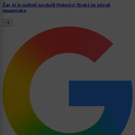
Žar, ki je najbolj navdušil Dolenjce! Bralci ste izbrali
zmagovalca