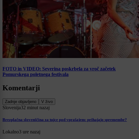
FOTO in VIDEO: Severina poskrbela za vroč začetek
Pomurskega poletnega festivala
Komentarji
Zadnje objavljeno
V živo
Slovenija
32 minut nazaj
Brezplačna slovenščina za tujce pod vprašajem: prihajajo spremembe?
Lokalno
3 ure nazaj