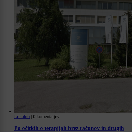
Lokalno
|
0 komentarjev
Po očitkih o terapijah brez računov in drugih