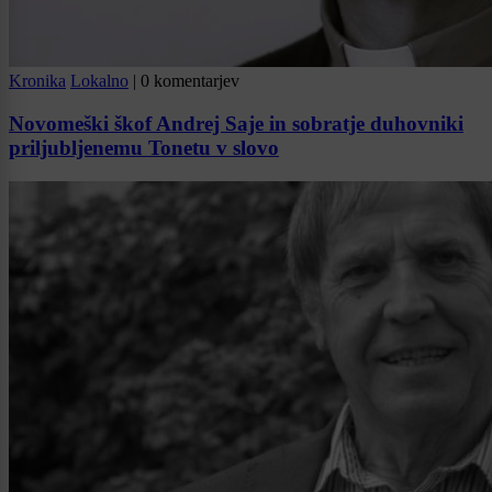
Kronika
Lokalno
|
0 komentarjev
Novomeški škof Andrej Saje in sobratje duhovniki
priljubljenemu Tonetu v slovo