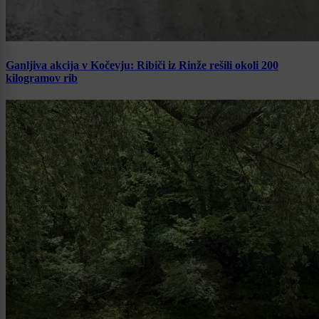
Ganljiva akcija v Kočevju: Ribiči iz Rinže rešili okoli 200
kilogramov rib