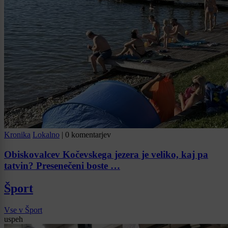
Kronika
Lokalno
|
0 komentarjev
Obiskovalcev Kočevskega jezera je veliko, kaj pa
tatvin? Presenečeni boste …
Šport
Vse v Šport
uspeh