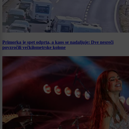
Primorka je spet odprta, a kaos se nadaljuje: Dve nesreči
povzročili večkilometrske kolone