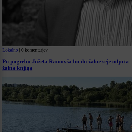
Lokalno
|
0 komentarjev
Po pogrebu Jožeta Ramovša bo do žalne seje odprta
žalna knjiga