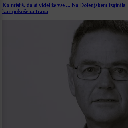
Ko misliš, da si videl že vse ... Na Dolenjskem izginila
kar pokošena trava