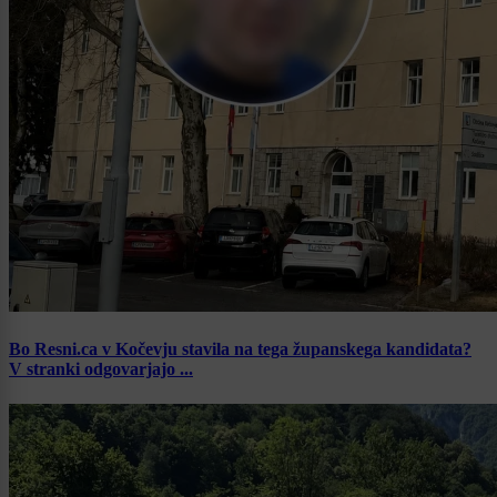
Bo Resni.ca v Kočevju stavila na tega županskega kandidata?
V stranki odgovarjajo ...