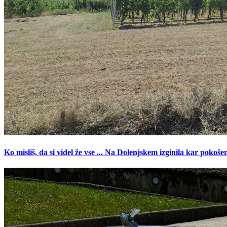
Ko misliš, da si videl že vse ... Na Dolenjskem izginila kar pokoše