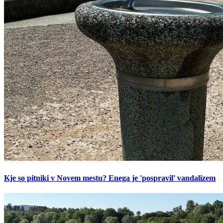
Kje so pitniki v Novem mestu? Enega je 'pospravil' vandalizem