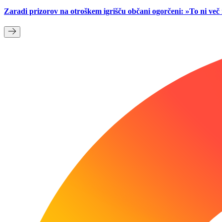
Zaradi prizorov na otroškem igrišču občani ogorčeni: »To ni ve