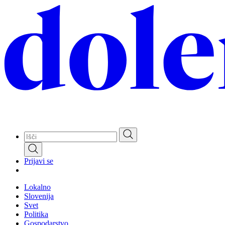
Skip
to
main
content
Prijavi se
Lokalno
Slovenija
Svet
Politika
Gospodarstvo