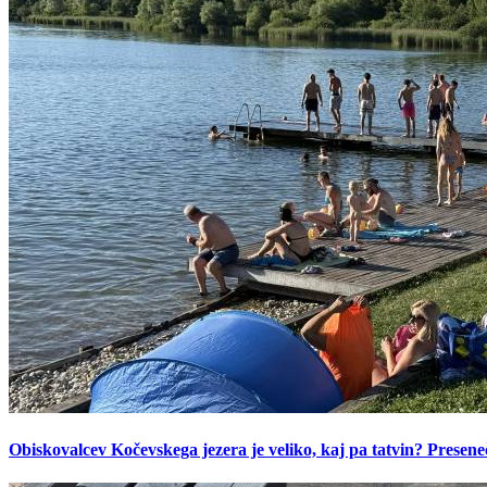
Obiskovalcev Kočevskega jezera je veliko, kaj pa tatvin? Presen