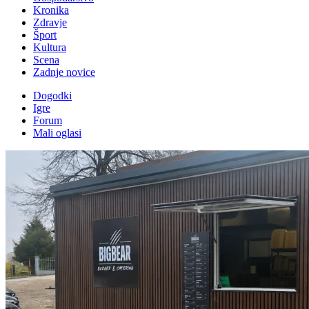
Kronika
Zdravje
Šport
Kultura
Scena
Zadnje novice
Dogodki
Igre
Forum
Mali oglasi