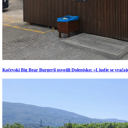
Kočevski Big Bear Burgerji osvojili Dolenjsko: »Ljudje se vračaj