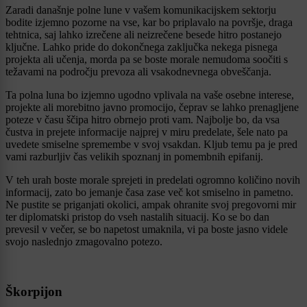
Zaradi današnje polne lune v vašem komunikacijskem sektorju
bodite izjemno pozorne na vse, kar bo priplavalo na površje, draga
tehtnica, saj lahko izrečene ali neizrečene besede hitro postanejo
ključne. Lahko pride do dokončnega zaključka nekega pisnega
projekta ali učenja, morda pa se boste morale nemudoma soočiti s
težavami na področju prevoza ali vsakodnevnega obveščanja.
Ta polna luna bo izjemno ugodno vplivala na vaše osebne interese,
projekte ali morebitno javno promocijo, čeprav se lahko prenagljene
poteze v času ščipa hitro obrnejo proti vam. Najbolje bo, da vsa
čustva in prejete informacije najprej v miru predelate, šele nato pa
uvedete smiselne spremembe v svoj vsakdan. Kljub temu pa je pred
vami razburljiv čas velikih spoznanj in pomembnih epifanij.
V teh urah boste morale sprejeti in predelati ogromno količino novih
informacij, zato bo jemanje časa zase več kot smiselno in pametno.
Ne pustite se priganjati okolici, ampak ohranite svoj pregovorni mir
ter diplomatski pristop do vseh nastalih situacij. Ko se bo dan
prevesil v večer, se bo napetost umaknila, vi pa boste jasno videle
svojo naslednjo zmagovalno potezo.
Škorpijon