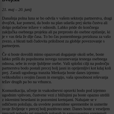
21. maj – 20. junij
Današnja polna luna se bo odvila v vašem sektorju partnerstva, dragi
dvojček, kar pomeni, da bodo na plan udarila prej skrita čustva ali
dolgo potlačene težave v odnosih. Lahko pride do končnega
zaključka osebnega projekta ali pa preprosto do osebne epifanije, ki
je v vas tlela že dlje časa. To bo čas pomembnega preizkusa za vašo
zvezo, a hkrati tudi čudovita priložnost za globlje povezovanje s
partnerjem.
Če si boste dovolili mirno opazovati dogajanje okoli sebe, boste
lahko prišli do popolnoma novega razumevanja tesnega osebnega
odnosa, sebe in svoje ljubljene osebe. Vaši splošni cilji na področju
partnerstva bodo postali precej bolj jasni in oprijemljivi kot kdaj koli
prej. Zaradi ugodnega tranzita Merkurja boste danes izjemno
velikodušni s svojim časom in energijo, vaša sposobnost reševanja
težav drugih pa bo na vrhuncu.
Komunikacija, učenje in vsakodnevni opravki bodo pod izjemno
ugodnim vplivom, čustvene vezi z bližnjimi pa boste opazno utrdili
z iskrenimi besedami in pozornimi kretnjami. Nahajate se v
odličnem položaju, da uvedete pomembne spremembe in usmerite
svoje življenje v precej bolj pozitivno smer. Danes boste z veseljem
prevzeli pobudo pri miselnih nalogah in samozavestno sprejemali