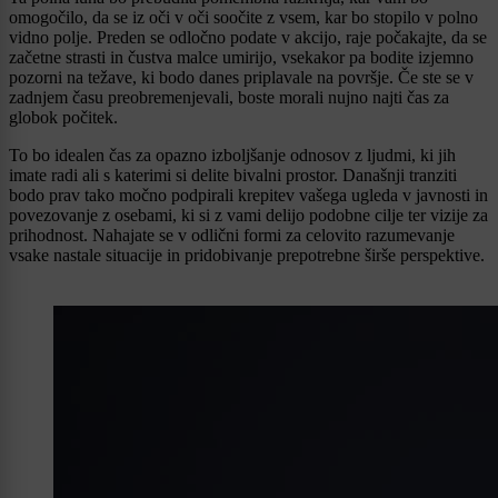
omogočilo, da se iz oči v oči soočite z vsem, kar bo stopilo v polno
vidno polje. Preden se odločno podate v akcijo, raje počakajte, da se
začetne strasti in čustva malce umirijo, vsekakor pa bodite izjemno
pozorni na težave, ki bodo danes priplavale na površje. Če ste se v
zadnjem času preobremenjevali, boste morali nujno najti čas za
globok počitek.
To bo idealen čas za opazno izboljšanje odnosov z ljudmi, ki jih
imate radi ali s katerimi si delite bivalni prostor. Današnji tranziti
bodo prav tako močno podpirali krepitev vašega ugleda v javnosti in
povezovanje z osebami, ki si z vami delijo podobne cilje ter vizije za
prihodnost. Nahajate se v odlični formi za celovito razumevanje
vsake nastale situacije in pridobivanje prepotrebne širše perspektive.