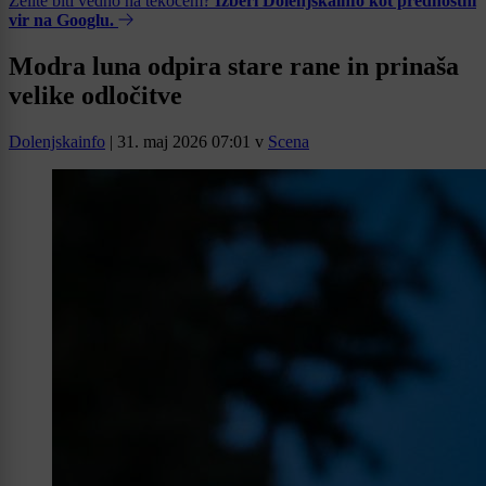
Želite biti vedno na tekočem?
Izberi Dolenjskainfo kot prednostni
vir na Googlu.
Modra luna odpira stare rane in prinaša
velike odločitve
Dolenjskainfo
|
31. maj 2026 07:01
v
Scena