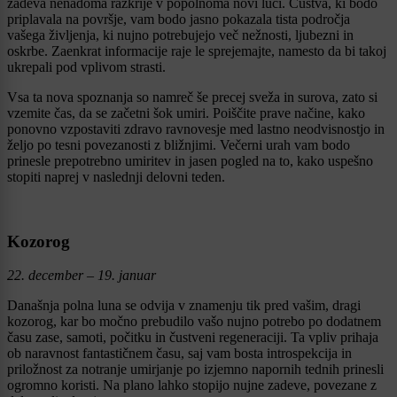
zadeva nenadoma razkrije v popolnoma novi luči. Čustva, ki bodo
priplavala na površje, vam bodo jasno pokazala tista področja
vašega življenja, ki nujno potrebujejo več nežnosti, ljubezni in
oskrbe. Zaenkrat informacije raje le sprejemajte, namesto da bi takoj
ukrepali pod vplivom strasti.
Vsa ta nova spoznanja so namreč še precej sveža in surova, zato si
vzemite čas, da se začetni šok umiri. Poiščite prave načine, kako
ponovno vzpostaviti zdravo ravnovesje med lastno neodvisnostjo in
željo po tesni povezanosti z bližnjimi. Večerni urah vam bodo
prinesle prepotrebno umiritev in jasen pogled na to, kako uspešno
stopiti naprej v naslednji delovni teden.
Kozorog
22. december – 19. januar
Današnja polna luna se odvija v znamenju tik pred vašim, dragi
kozorog, kar bo močno prebudilo vašo nujno potrebo po dodatnem
času zase, samoti, počitku in čustveni regeneraciji. Ta vpliv prihaja
ob naravnost fantastičnem času, saj vam bosta introspekcija in
priložnost za notranje umirjanje po izjemno napornih tednih prinesli
ogromno koristi. Na plano lahko stopijo nujne zadeve, povezane z