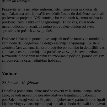
delom ali zdravjem.
Pripravite se na nenadne sinhronicitete, nenavadna naključja ali
nepričakovana odkritja vaših resničnih čustev do določene osebe ali
poslovnega projekta. Vaša intuicija bo v teh urah izjemno močna in
prodorna, zato je nikakor ne ignorirajte. To bo čas, ko si boste
morali odločno priznati, da nujno potrebujete odklop od sveta,
sprostitev in počitek za svojo dušo.
Doživite lahko zelo pomenljive sanje ali močne intuitivne utrinke, ki
vam bodo dali odgovore na dolgo zastavljena vprašanja. Če ste v
zadnjem času zanemarjali svojo potrebo po odmiku in domišljiji, vas
ta lunacija ostro opominja, da poskrbite za svoje čustveno zdravje.
Razmislite o posebnih načinih za izboljšanje počutja, pomoč drugim
ali posvečanje časa najljubšim hobijem.
Vodnar
20. januar – 18. februar
Današnja polna luna lahko močno osvetli vaša skrita upanja, srčne
želje, pa tudi morebitno nezadovoljstvo s trenutnim družbenim
položajem, dragi vodnar. Prijatelji in ljubezenski partnerji bodo igrali
ključno vlogo v današnjem dogajanju ali pa bodo delovali kot glavni