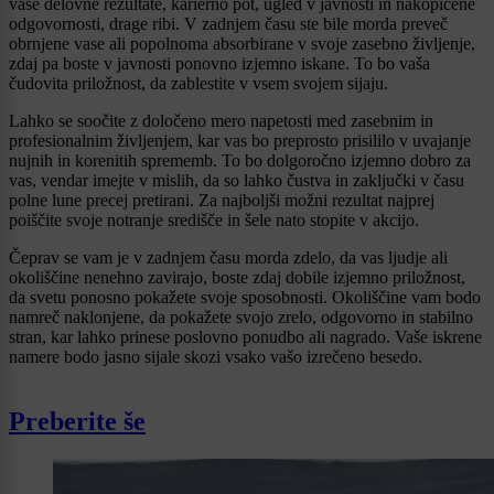
vaše delovne rezultate, karierno pot, ugled v javnosti in nakopičene
odgovornosti, drage ribi. V zadnjem času ste bile morda preveč
obrnjene vase ali popolnoma absorbirane v svoje zasebno življenje,
zdaj pa boste v javnosti ponovno izjemno iskane. To bo vaša
čudovita priložnost, da zablestite v vsem svojem sijaju.
Lahko se soočite z določeno mero napetosti med zasebnim in
profesionalnim življenjem, kar vas bo preprosto prisililo v uvajanje
nujnih in korenitih sprememb. To bo dolgoročno izjemno dobro za
vas, vendar imejte v mislih, da so lahko čustva in zaključki v času
polne lune precej pretirani. Za najboljši možni rezultat najprej
poiščite svoje notranje središče in šele nato stopite v akcijo.
Čeprav se vam je v zadnjem času morda zdelo, da vas ljudje ali
okoliščine nenehno zavirajo, boste zdaj dobile izjemno priložnost,
da svetu ponosno pokažete svoje sposobnosti. Okoliščine vam bodo
namreč naklonjene, da pokažete svojo zrelo, odgovorno in stabilno
stran, kar lahko prinese poslovno ponudbo ali nagrado. Vaše iskrene
namere bodo jasno sijale skozi vsako vašo izrečeno besedo.
Preberite še