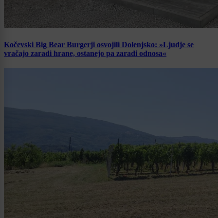
Kočevski Big Bear Burgerji osvojili Dolenjsko: »Ljudje se
vračajo zaradi hrane, ostanejo pa zaradi odnosa«