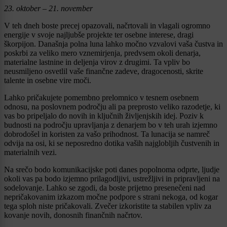
23. oktober – 21. november
V teh dneh boste precej opazovali, načrtovali in vlagali ogromno
energije v svoje najljubše projekte ter osebne interese, dragi
škorpijon. Današnja polna luna lahko močno vzvalovi vaša čustva in
poskrbi za veliko mero vznemirjenja, predvsem okoli denarja,
materialne lastnine in deljenja virov z drugimi. Ta vpliv bo
neusmiljeno osvetlil vaše finančne zadeve, dragocenosti, skrite
talente in osebne vire moči.
Lahko pričakujete pomembno prelomnico v tesnem osebnem
odnosu, na poslovnem področju ali pa preprosto veliko razodetje, ki
vas bo pripeljalo do novih in ključnih življenjskih idej. Poziv k
budnosti na področju upravljanja z denarjem bo v teh urah izjemno
dobrodošel in koristen za vašo prihodnost. Ta lunacija se namreč
odvija na osi, ki se neposredno dotika vaših najglobljih čustvenih in
materialnih vezi.
Na srečo bodo komunikacijske poti danes popolnoma odprte, ljudje
okoli vas pa bodo izjemno prilagodljivi, ustrežljivi in pripravljeni na
sodelovanje. Lahko se zgodi, da boste prijetno presenečeni nad
nepričakovanim izkazom močne podpore s strani nekoga, od kogar
tega sploh niste pričakovali. Zvečer izkoristite ta stabilen vpliv za
kovanje novih, donosnih finančnih načrtov.