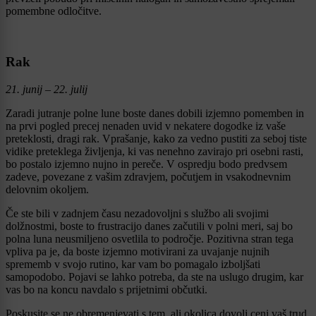
pomembne odločitve.
Rak
21. junij – 22. julij
Zaradi jutranje polne lune boste danes dobili izjemno pomemben in
na prvi pogled precej nenaden uvid v nekatere dogodke iz vaše
preteklosti, dragi rak. Vprašanje, kako za vedno pustiti za seboj tiste
vidike preteklega življenja, ki vas nenehno zavirajo pri osebni rasti,
bo postalo izjemno nujno in pereče. V ospredju bodo predvsem
zadeve, povezane z vašim zdravjem, počutjem in vsakodnevnim
delovnim okoljem.
Če ste bili v zadnjem času nezadovoljni s službo ali svojimi
dolžnostmi, boste to frustracijo danes začutili v polni meri, saj bo
polna luna neusmiljeno osvetlila to področje. Pozitivna stran tega
vpliva pa je, da boste izjemno motivirani za uvajanje nujnih
sprememb v svojo rutino, kar vam bo pomagalo izboljšati
samopodobo. Pojavi se lahko potreba, da ste na uslugo drugim, kar
vas bo na koncu navdalo s prijetnimi občutki.
Poskusite se ne obremenjevati s tem, ali okolica dovolj ceni vaš trud,