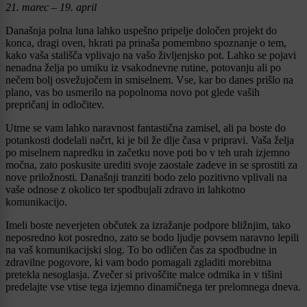
21. marec – 19. april
Današnja polna luna lahko uspešno pripelje določen projekt do
konca, dragi oven, hkrati pa prinaša pomembno spoznanje o tem,
kako vaša stališča vplivajo na vašo življenjsko pot. Lahko se pojavi
nenadna želja po umiku iz vsakodnevne rutine, potovanju ali po
nečem bolj osvežujočem in smiselnem. Vse, kar bo danes prišlo na
plano, vas bo usmerilo na popolnoma novo pot glede vaših
prepričanj in odločitev.
Utrne se vam lahko naravnost fantastična zamisel, ali pa boste do
potankosti dodelali načrt, ki je bil že dlje časa v pripravi. Vaša želja
po miselnem napredku in začetku nove poti bo v teh urah izjemno
močna, zato poskusite urediti svoje zaostale zadeve in se sprostiti za
nove priložnosti. Današnji tranziti bodo zelo pozitivno vplivali na
vaše odnose z okolico ter spodbujali zdravo in lahkotno
komunikacijo.
Imeli boste neverjeten občutek za izražanje podpore bližnjim, tako
neposredno kot posredno, zato se bodo ljudje povsem naravno lepili
na vaš komunikacijski slog. To bo odličen čas za spodbudne in
zdravilne pogovore, ki vam bodo pomagali zgladiti morebitna
pretekla nesoglasja. Zvečer si privoščite malce odmika in v tišini
predelajte vse vtise tega izjemno dinamičnega ter prelomnega dneva.