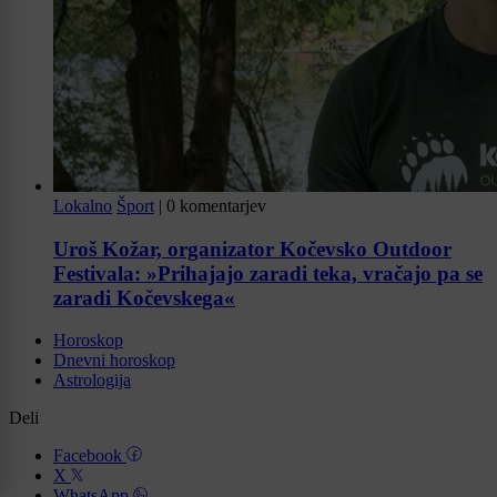
Lokalno
Šport
|
0 komentarjev
Uroš Kožar, organizator Kočevsko Outdoor
Festivala: »Prihajajo zaradi teka, vračajo pa se
zaradi Kočevskega«
Horoskop
Dnevni horoskop
Astrologija
Deli
Facebook
X
WhatsApp