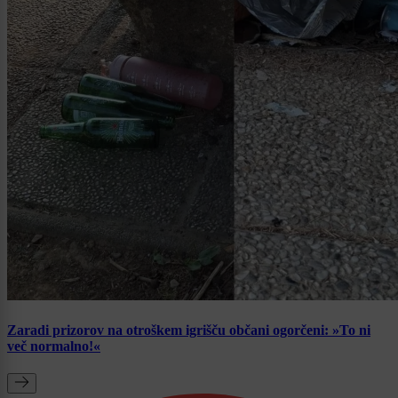
Zaradi prizorov na otroškem igrišču občani ogorčeni: »To ni
več normalno!«