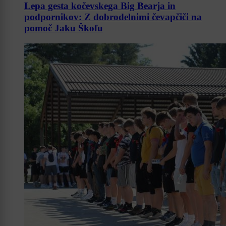
Lepa gesta kočevskega Big Bearja in
podpornikov: Z dobrodelnimi čevapčiči na
pomoč Jaku Škofu