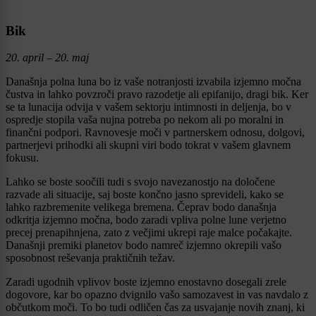
Bik
20. april – 20. maj
Današnja polna luna bo iz vaše notranjosti izvabila izjemno močna
čustva in lahko povzroči pravo razodetje ali epifanijo, dragi bik. Ker
se ta lunacija odvija v vašem sektorju intimnosti in deljenja, bo v
ospredje stopila vaša nujna potreba po nekom ali po moralni in
finančni podpori. Ravnovesje moči v partnerskem odnosu, dolgovi,
partnerjevi prihodki ali skupni viri bodo tokrat v vašem glavnem
fokusu.
Lahko se boste soočili tudi s svojo navezanostjo na določene
razvade ali situacije, saj boste končno jasno sprevideli, kako se
lahko razbremenite velikega bremena. Čeprav bodo današnja
odkritja izjemno močna, bodo zaradi vpliva polne lune verjetno
precej prenapihnjena, zato z večjimi ukrepi raje malce počakajte.
Današnji premiki planetov bodo namreč izjemno okrepili vašo
sposobnost reševanja praktičnih težav.
Zaradi ugodnih vplivov boste izjemno enostavno dosegali zrele
dogovore, kar bo opazno dvignilo vašo samozavest in vas navdalo z
občutkom moči. To bo tudi odličen čas za usvajanje novih znanj, ki