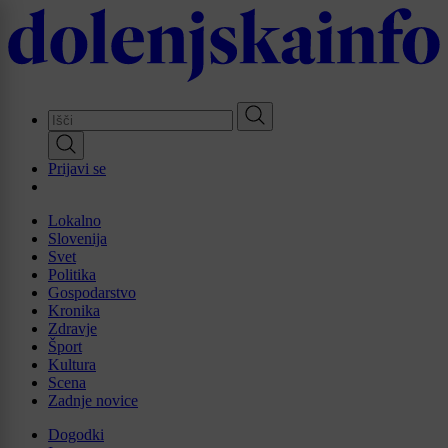
Skip
to
main
content
Prijavi se
Lokalno
Slovenija
Svet
Politika
Gospodarstvo
Kronika
Zdravje
Šport
Kultura
Scena
Zadnje novice
Dogodki