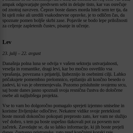
ampak odgovarjajte predvsem sebi in delajte tisto, kar vas osrečuje
od znotraj navzven. Čeprav boste danes morda hiteli sem ter tja, da
bi ujeli roke ali uredili vsakodnevne opravke, je to odličen čas, da
spoznate pomen boljše skrbi zase. Pojavile se bodo lepe priložnosti
za celjenje zapletenih čustev, pisanje in učenje.
Lev
23. julij – 22. avgust
Današnja polna luna se odvija v vašem sektorju ustvarjalnosti,
veselja in romantike, dragi levi, kar bo močno osvetlilo vsa
vprašanja, povezana s prijatelji, ljubeznijo in osebnimi cilji. Lahko
pričakujete pomembno prelomnico, epifanijo ali končno besedo o
zadevi, ki vas je obremenjevala. Pozorno prisluhnite svojemu srcu,
saj boste danes jasno spoznali svoja resnična čustva do določene
osebe ali najljubšega projekta.
Vse to vam bo dolgoročno pomagalo sprejeti izjemno smiselne in
koristne življenjske odločitve. Nekatere vidike svoje preteklosti
boste morali dokončno pokopati preprosto zato, ker vam ne služijo
več dobro, s tem pa boste uspešno tlakovali pot za povsem nov
začetek. Zavedajte se, da so lahko informacije, ki jih boste prejeli
danes, čustveno pristranske, zato pred končnimi koraki raje