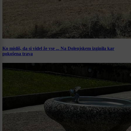
Ko misliš, da si videl že vse ... Na Dolenjskem izginila kar
pokošena trava