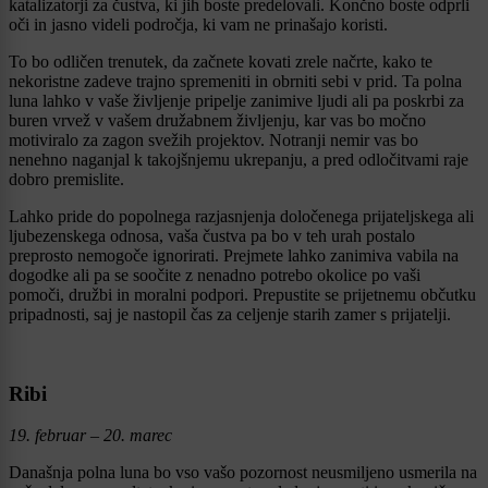
katalizatorji za čustva, ki jih boste predelovali. Končno boste odprli
oči in jasno videli področja, ki vam ne prinašajo koristi.
To bo odličen trenutek, da začnete kovati zrele načrte, kako te
nekoristne zadeve trajno spremeniti in obrniti sebi v prid. Ta polna
luna lahko v vaše življenje pripelje zanimive ljudi ali pa poskrbi za
buren vrvež v vašem družabnem življenju, kar vas bo močno
motiviralo za zagon svežih projektov. Notranji nemir vas bo
nenehno naganjal k takojšnjemu ukrepanju, a pred odločitvami raje
dobro premislite.
Lahko pride do popolnega razjasnjenja določenega prijateljskega ali
ljubezenskega odnosa, vaša čustva pa bo v teh urah postalo
preprosto nemogoče ignorirati. Prejmete lahko zanimiva vabila na
dogodke ali pa se soočite z nenadno potrebo okolice po vaši
pomoči, družbi in moralni podpori. Prepustite se prijetnemu občutku
pripadnosti, saj je nastopil čas za celjenje starih zamer s prijatelji.
Ribi
19. februar – 20. marec
Današnja polna luna bo vso vašo pozornost neusmiljeno usmerila na