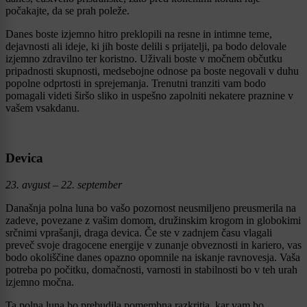
počakajte, da se prah poleže.
Danes boste izjemno hitro preklopili na resne in intimne teme,
dejavnosti ali ideje, ki jih boste delili s prijatelji, pa bodo delovale
izjemno zdravilno ter koristno. Uživali boste v močnem občutku
pripadnosti skupnosti, medsebojne odnose pa boste negovali v duhu
popolne odprtosti in sprejemanja. Trenutni tranziti vam bodo
pomagali videti širšo sliko in uspešno zapolniti nekatere praznine v
vašem vsakdanu.
Devica
23. avgust – 22. september
Današnja polna luna bo vašo pozornost neusmiljeno preusmerila na
zadeve, povezane z vašim domom, družinskim krogom in globokimi
srčnimi vprašanji, draga devica. Če ste v zadnjem času vlagali
preveč svoje dragocene energije v zunanje obveznosti in kariero, vas
bodo okoliščine danes opazno opomnile na iskanje ravnovesja. Vaša
potreba po počitku, domačnosti, varnosti in stabilnosti bo v teh urah
izjemno močna.
Ta polna luna bo prebudila pomembna razkritja, kar vam bo