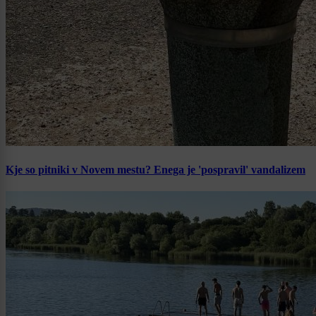
Kje so pitniki v Novem mestu? Enega je 'pospravil' vandalizem