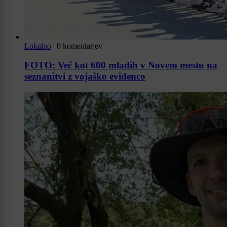
Lokalno
|
0 komentarjev
FOTO: Več kot 600 mladih v Novem mestu na
seznanitvi z vojaško evidenco