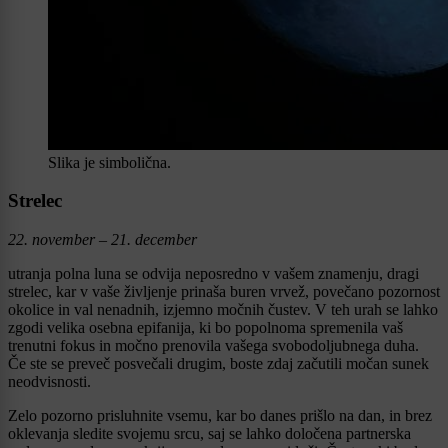
Slika je simbolična.
Strelec
22. november – 21. december
utranja polna luna se odvija neposredno v vašem znamenju, dragi
strelec, kar v vaše življenje prinaša buren vrvež, povečano pozornost
okolice in val nenadnih, izjemno močnih čustev. V teh urah se lahko
zgodi velika osebna epifanija, ki bo popolnoma spremenila vaš
trenutni fokus in močno prenovila vašega svobodoljubnega duha.
Če ste se preveč posvečali drugim, boste zdaj začutili močan sunek
neodvisnosti.
Zelo pozorno prisluhnite vsemu, kar bo danes prišlo na dan, in brez
oklevanja sledite svojemu srcu, saj se lahko določena partnerska