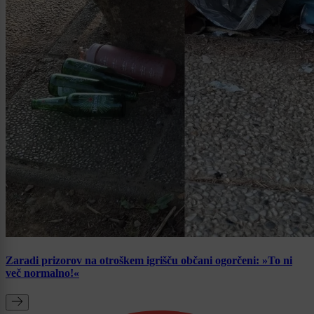
Zaradi prizorov na otroškem igrišču občani ogorčeni: »To ni
več normalno!«