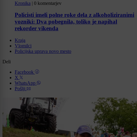
Kronika
|
0 komentarjev
Policisti imeli polne roke dela z alkoholiziranimi
vozniki: Dva pobegnila, toliko je napihal
rekorder vikenda
Kraja
Vlomilci
Policijska uprava novo mesto
Deli
Facebook
X
WhatsApp
Pošlji