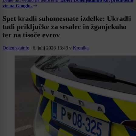
Želite biti vedno na tekočem?
Izberi Dolenjskainfo kot prednostni
vir na Googlu.
Spet kradli suhomesnate izdelke: Ukradli
tudi priključke za sesalec in žganjekuho
ter na tisoče evrov
Dolenjskainfo
|
6. julij 2026 13:43
v
Kronika