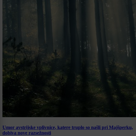
Umor avstrijske vplivnice, katere truplo so našli pri Majšperku,
dobiva nove razsežnosti