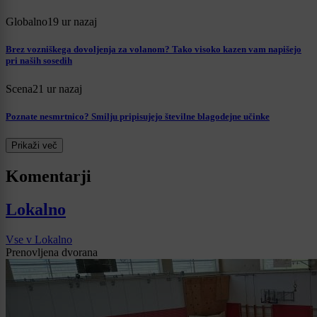
Globalno
19 ur nazaj
Brez vozniškega dovoljenja za volanom? Tako visoko kazen vam napišejo
pri naših sosedih
Scena
21 ur nazaj
Poznate nesmrtnico? Smilju pripisujejo številne blagodejne učinke
Prikaži več
Komentarji
Lokalno
Vse v Lokalno
Prenovljena dvorana