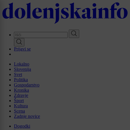
Skip
to
main
content
Prijavi se
Lokalno
Slovenija
Svet
Politika
Gospodarstvo
Kronika
Zdravje
Šport
Kultura
Scena
Zadnje novice
Dogodki