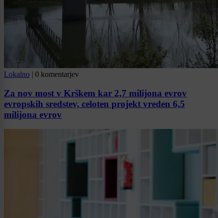
Lokalno
|
0 komentarjev
Za nov most v Krškem kar 2,7 milijona evrov
evropskih sredstev, celoten projekt vreden 6,5
milijona evrov