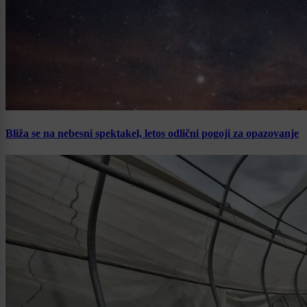
Bliža se na nebesni spektakel, letos odlični pogoji za opazovanje