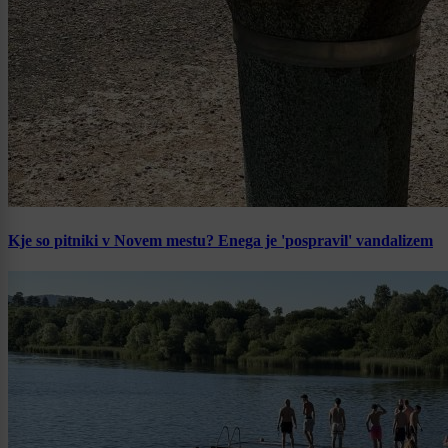
Kje so pitniki v Novem mestu? Enega je 'pospravil' vandalizem