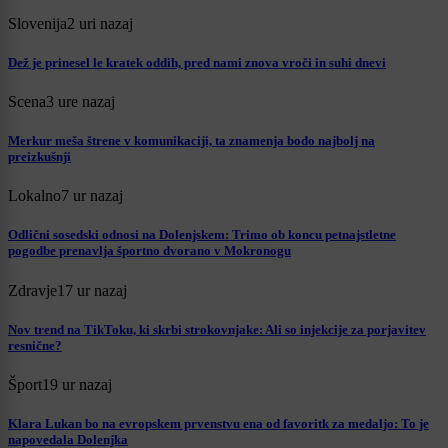
Slovenija
2 uri nazaj
Dež je prinesel le kratek oddih, pred nami znova vroči in suhi dnevi
Scena
3 ure nazaj
Merkur meša štrene v komunikaciji, ta znamenja bodo najbolj na
preizkušnji
Lokalno
7 ur nazaj
Odlični sosedski odnosi na Dolenjskem: Trimo ob koncu petnajstletne
pogodbe prenavlja športno dvorano v Mokronogu
Zdravje
17 ur nazaj
Nov trend na TikToku, ki skrbi strokovnjake: Ali so injekcije za porjavitev
resnične?
Šport
19 ur nazaj
Klara Lukan bo na evropskem prvenstvu ena od favoritk za medaljo: To je
napovedala Dolenjka