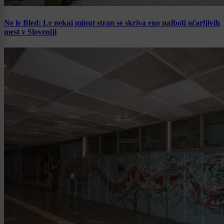
Ne le Bled: Le nekaj minut stran se skriva eno najbolj očarljivih
mest v Sloveniji