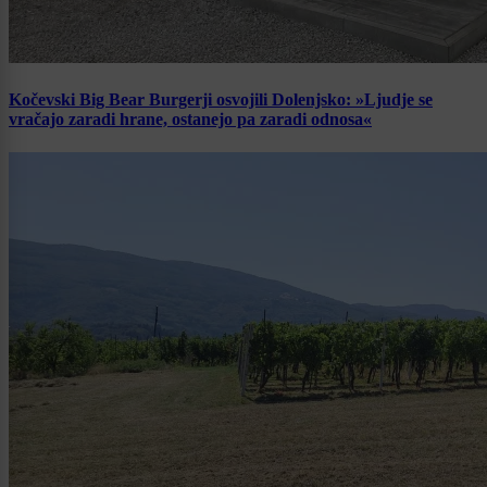
Kočevski Big Bear Burgerji osvojili Dolenjsko: »Ljudje se
vračajo zaradi hrane, ostanejo pa zaradi odnosa«