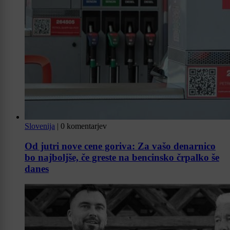
Slovenija
|
0 komentarjev
Od jutri nove cene goriva: Za vašo denarnico
bo najboljše, če greste na bencinsko črpalko še
danes