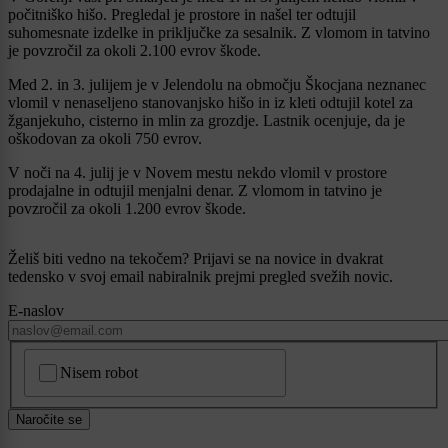
počitniško hišo. Pregledal je prostore in našel ter odtujil
suhomesnate izdelke in priključke za sesalnik. Z vlomom in tatvino
je povzročil za okoli 2.100 evrov škode.
Med 2. in 3. julijem je v Jelendolu na območju Škocjana neznanec
vlomil v nenaseljeno stanovanjsko hišo in iz kleti odtujil kotel za
žganjekuho, cisterno in mlin za grozdje. Lastnik ocenjuje, da je
oškodovan za okoli 750 evrov.
V noči na 4. julij je v Novem mestu nekdo vlomil v prostore
prodajalne in odtujil menjalni denar. Z vlomom in tatvino je
povzročil za okoli 1.200 evrov škode.
Želiš biti vedno na tekočem? Prijavi se na novice in dvakrat
tedensko v svoj email nabiralnik prejmi pregled svežih novic.
E-naslov
CAPTCHA
Nisem robot
Naročite se