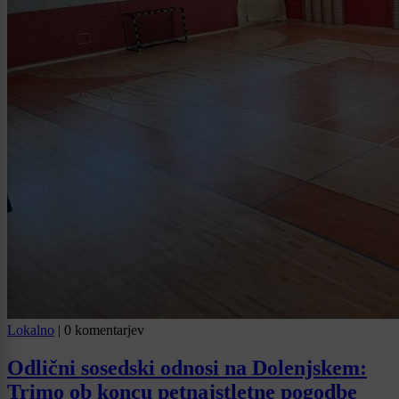
Lokalno
|
0 komentarjev
Odlični sosedski odnosi na Dolenjskem:
Trimo ob koncu petnajstletne pogodbe