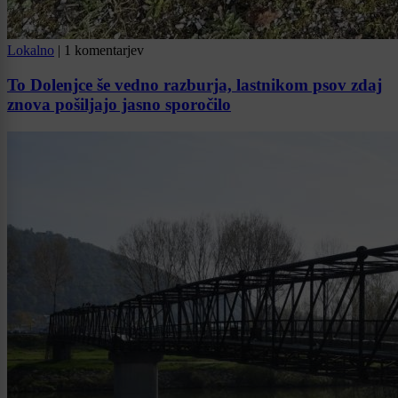
Lokalno
|
1 komentarjev
To Dolenjce še vedno razburja, lastnikom psov zdaj
znova pošiljajo jasno sporočilo