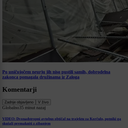
Po uničujočem neurju jih niso pustili samih, dobrodelna
zakonca pomagala družinama iz Zaloga
Komentarji
Zadnje objavljeno
V živo
Globalno
35 minut nazaj
VIDEO: Dvonadstropni avtobus obtičal na trajektu za Korčulo, potniki ga
skušali premakniti z zibanjem