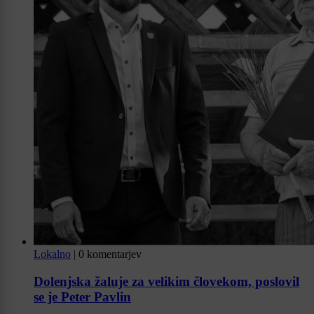
Lokalno
|
0 komentarjev
Dolenjska žaluje za velikim človekom, poslovil
se je Peter Pavlin