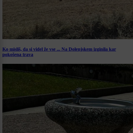
Ko misliš, da si videl že vse ... Na Dolenjskem izginila kar
pokošena trava