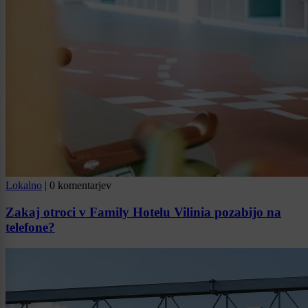
Lokalno
|
0 komentarjev
Zakaj otroci v Family Hotelu Vilinia pozabijo na
telefone?