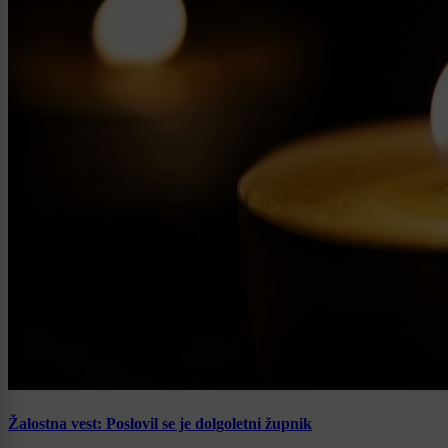
Žalostna vest: Poslovil se je dolgoletni župnik