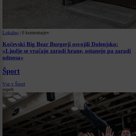
Lokalno
|
0 komentarjev
Kočevski Big Bear Burgerji osvojili Dolenjsko:
»Ljudje se vračajo zaradi hrane, ostanejo pa zaradi
odnosa«
Šport
Vse v Šport
uspeh