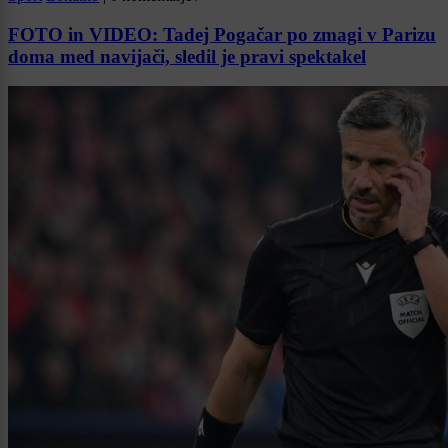
FOTO in VIDEO: Tadej Pogačar po zmagi v Parizu
doma med navijači, sledil je pravi spektakel