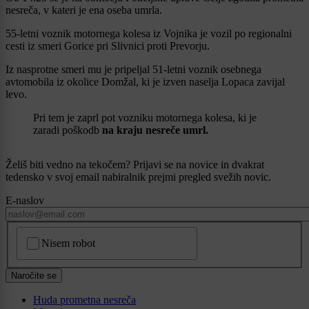
nesreča, v kateri je ena oseba umrla.
55-letni voznik motornega kolesa iz Vojnika je vozil po regionalni
cesti iz smeri Gorice pri Slivnici proti Prevorju.
Iz nasprotne smeri mu je pripeljal 51-letni voznik osebnega
avtomobila iz okolice Domžal, ki je izven naselja Lopaca zavijal
levo.
Pri tem je zaprl pot vozniku motornega kolesa, ki je
zaradi poškodb
na kraju nesreče umrl.
Želiš biti vedno na tekočem? Prijavi se na novice in dvakrat
tedensko v svoj email nabiralnik prejmi pregled svežih novic.
E-naslov
CAPTCHA
Nisem robot
Naročite se
Huda prometna nesreča