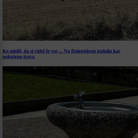
Ko misliš, da si videl že vse ... Na Dolenjskem izginila kar
pokošena trava