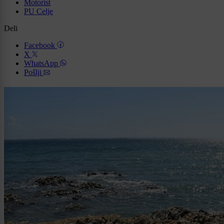
Motorist
PU Celje
Deli
Facebook
X
WhatsApp
Pošlji