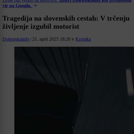
Želite biti vedno na tekočem?
Izberi Dolenjskainfo kot prednostni
vir na Googlu.
Tragedija na slovenskih cestah: V trčenju
življenje izgubil motorist
Dolenjskainfo
|
21. april 2025 18:26
v
Kronika