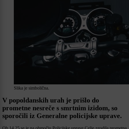
Slika je simbolična.
V popoldanskih urah je prišlo do
prometne nesreče s smrtnim izidom, so
sporočili iz Generalne policijske uprave.
Ob 14.25 se je na območju Policijske uprave Celje zgodila prometna