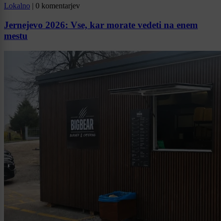
Lokalno
|
0 komentarjev
Jernejevo 2026: Vse, kar morate vedeti na enem
mestu