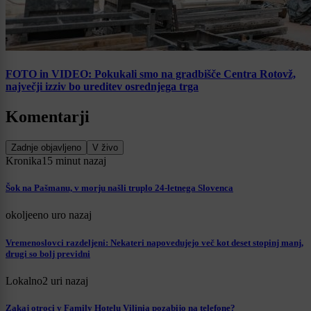
FOTO in VIDEO: Pokukali smo na gradbišče Centra Rotovž,
največji izziv bo ureditev osrednjega trga
Komentarji
Zadnje objavljeno
V živo
Kronika
15 minut nazaj
Šok na Pašmanu, v morju našli truplo 24-letnega Slovenca
okolje
eno uro nazaj
Vremenoslovci razdeljeni: Nekateri napovedujejo več kot deset stopinj manj,
drugi so bolj previdni
Lokalno
2 uri nazaj
Zakaj otroci v Family Hotelu Vilinia pozabijo na telefone?