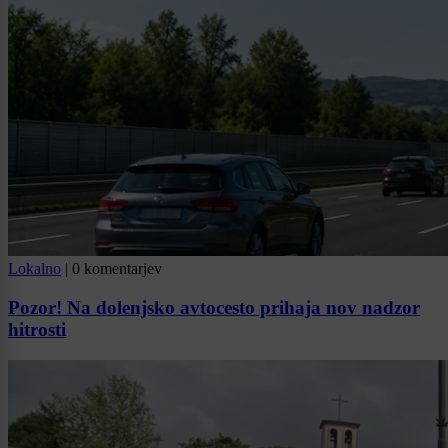
Lokalno
|
0 komentarjev
Pozor! Na dolenjsko avtocesto prihaja nov nadzor
hitrosti