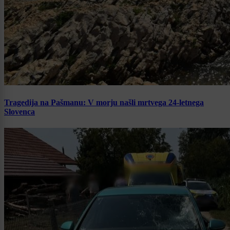
Tragedija na Pašmanu: V morju našli mrtvega 24-letnega
Slovenca