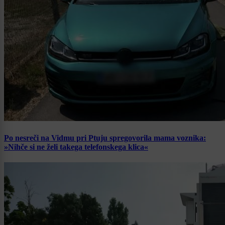
Po nesreči na Vidmu pri Ptuju spregovorila mama voznika:
»Nihče si ne želi takega telefonskega klica«