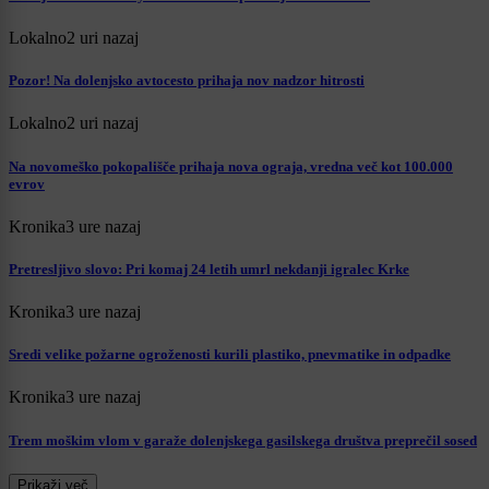
Lokalno
2 uri nazaj
Pozor! Na dolenjsko avtocesto prihaja nov nadzor hitrosti
Lokalno
2 uri nazaj
Na novomeško pokopališče prihaja nova ograja, vredna več kot 100.000
evrov
Kronika
3 ure nazaj
Pretresljivo slovo: Pri komaj 24 letih umrl nekdanji igralec Krke
Kronika
3 ure nazaj
Sredi velike požarne ogroženosti kurili plastiko, pnevmatike in odpadke
Kronika
3 ure nazaj
Trem moškim vlom v garaže dolenjskega gasilskega društva preprečil sosed
Prikaži več