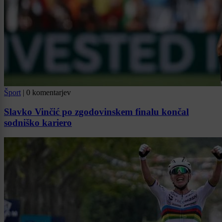
Šport
|
0 komentarjev
Slavko Vinčić po zgodovinskem finalu končal
sodniško kariero