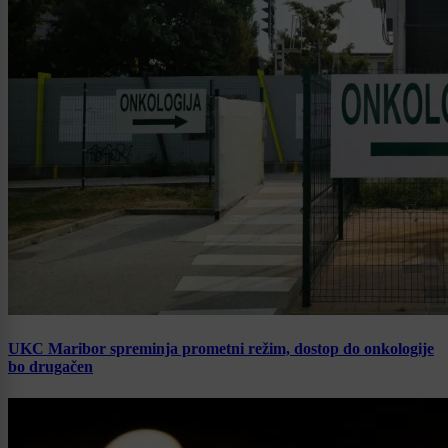
UKC Maribor spreminja prometni režim, dostop do onkologije
bo drugačen