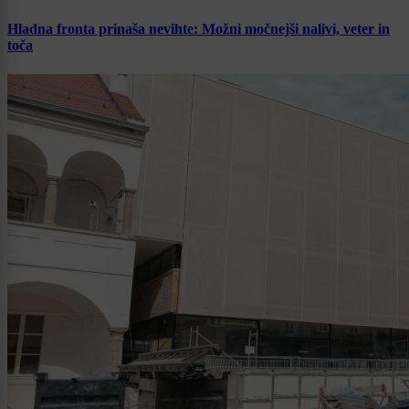
Hladna fronta prinaša nevihte: Možni močnejši nalivi, veter in
toča