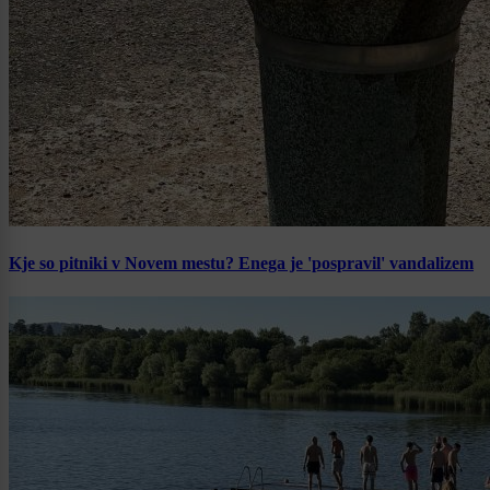
Kje so pitniki v Novem mestu? Enega je 'pospravil' vandalizem