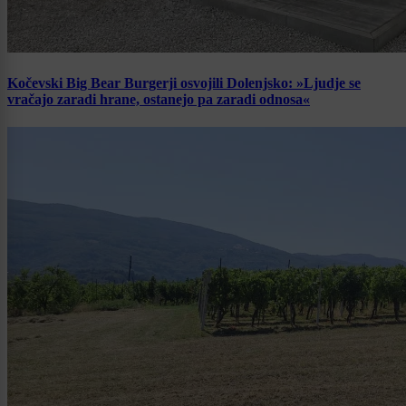
Kočevski Big Bear Burgerji osvojili Dolenjsko: »Ljudje se
vračajo zaradi hrane, ostanejo pa zaradi odnosa«