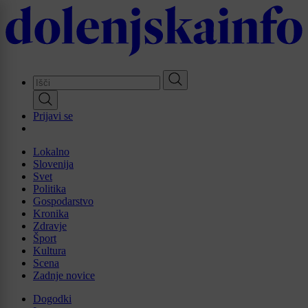
Skip
to
main
content
Prijavi se
Lokalno
Slovenija
Svet
Politika
Gospodarstvo
Kronika
Zdravje
Šport
Kultura
Scena
Zadnje novice
Dogodki