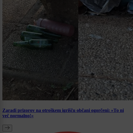
Zaradi prizorov na otroškem igrišču občani ogorčeni: »To ni
več normalno!«