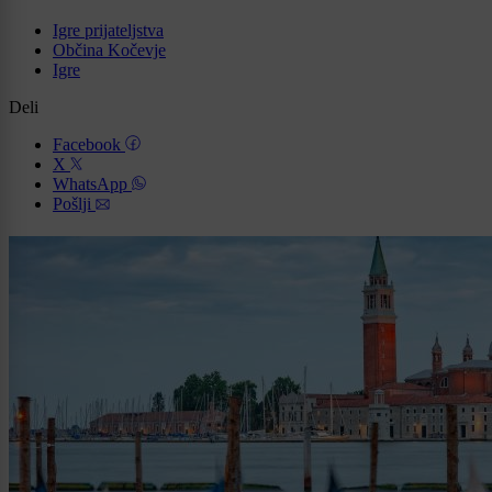
Igre prijateljstva
Občina Kočevje
Igre
Deli
Facebook
X
WhatsApp
Pošlji