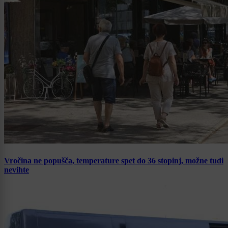
Vročina ne popušča, temperature spet do 36 stopinj, možne tudi
nevihte