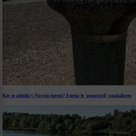
Kje so pitniki v Novem mestu? Enega je 'pospravil' vandalizem