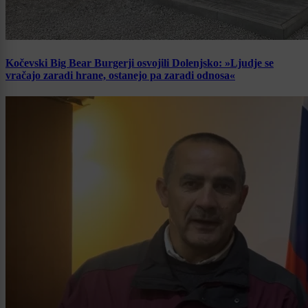
Kočevski Big Bear Burgerji osvojili Dolenjsko: »Ljudje se
vračajo zaradi hrane, ostanejo pa zaradi odnosa«