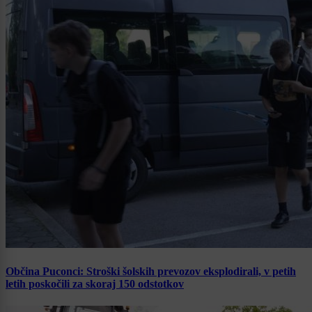
Občina Puconci: Stroški šolskih prevozov eksplodirali, v petih
letih poskočili za skoraj 150 odstotkov