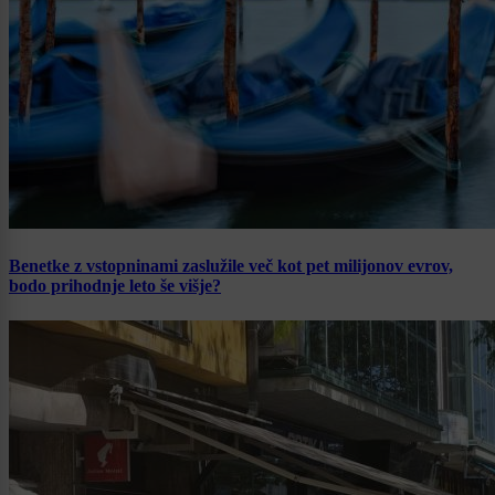
Benetke z vstopninami zaslužile več kot pet milijonov evrov,
bodo prihodnje leto še višje?