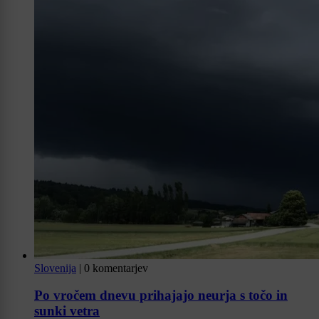
Slovenija
|
0 komentarjev
Po vročem dnevu prihajajo neurja s točo in
sunki vetra