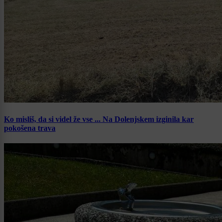
Ko misliš, da si videl že vse ... Na Dolenjskem izginila kar
pokošena trava