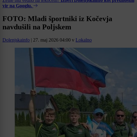
Želite biti vedno na tekočem?
Izberi Dolenjskainfo kot prednostni
vir na Googlu.
FOTO: Mladi športniki iz Kočevja
navdušili na Poljskem
Dolenjskainfo
|
27. maj 2026 04:00
v
Lokalno