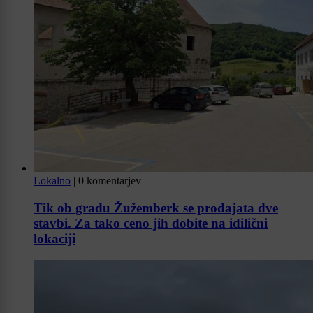
Lokalno
|
0 komentarjev
Tik ob gradu Žužemberk se prodajata dve
stavbi. Za tako ceno jih dobite na idilični
lokaciji