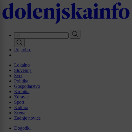
Skip
to
main
content
Prijavi se
Lokalno
Slovenija
Svet
Politika
Gospodarstvo
Kronika
Zdravje
Šport
Kultura
Scena
Zadnje novice
Dogodki