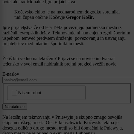
potekale tradicionalne Igre prijateljstva.
Kočevsko ekipo je na mednarodnem dogodku spremljal
tudi župan občine Kočevje
Gregor Košir.
Igre prijateljstva že od leta 1993 povezujejo partnerska mesta iz
različnih evropskih držav. Tekmovanje ni namenjeno zgolj športnim
uspehom, temveč predvsem druženju, povezovanju in ustvarjanju
prijateljstev med mladimi športniki in mesti.
Želiš biti vedno na tekočem? Prijavi se na novice in dvakrat
tedensko v svoj email nabiralnik prejmi pregled svežih novic.
E-naslov
CAPTCHA
Nisem robot
Naročite se
Na letošnjem tekmovanju v Pniewyju je skupno zmago osvojila
ekipa nemškega mesta Oer-Erkenschwick. Kočevska ekipa je
dosegla odlično drugo mesto, tretji so bili domačini iz Pniewyja,
četrto mesto pa je pripadlo ekipi mesta Lübbenau.