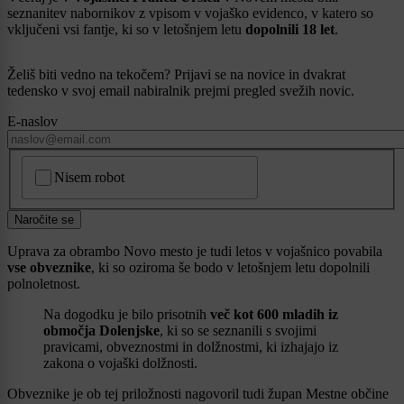
seznanitev nabornikov z vpisom v vojaško evidenco, v katero so
vključeni vsi fantje, ki so v letošnjem letu
dopolnili 18 let
.
Želiš biti vedno na tekočem? Prijavi se na novice in dvakrat
tedensko v svoj email nabiralnik prejmi pregled svežih novic.
E-naslov
CAPTCHA
Nisem robot
Naročite se
Uprava za obrambo Novo mesto je tudi letos v vojašnico povabila
vse obveznike
, ki so oziroma še bodo v letošnjem letu dopolnili
polnoletnost.
Na dogodku je bilo prisotnih
več kot 600 mladih iz
območja Dolenjske
, ki so se seznanili s svojimi
pravicami, obveznostmi in dolžnostmi, ki izhajajo iz
zakona o vojaški dolžnosti.
Obveznike je ob tej priložnosti nagovoril tudi župan Mestne občine