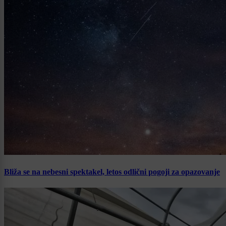
Bliža se na nebesni spektakel, letos odlični pogoji za opazovanje