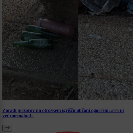
Zaradi prizorov na otroškem igrišču občani ogorčeni: »To ni
več normalno!«