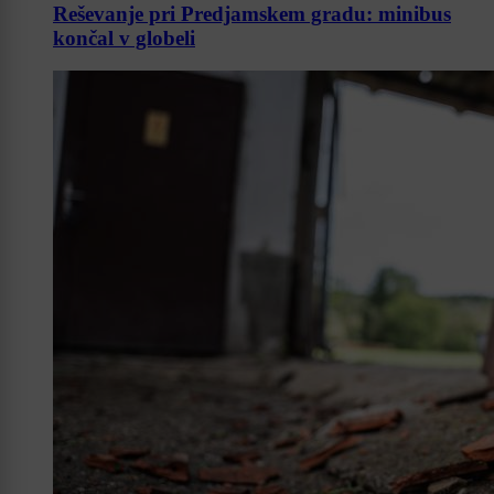
Reševanje pri Predjamskem gradu: minibus
končal v globeli