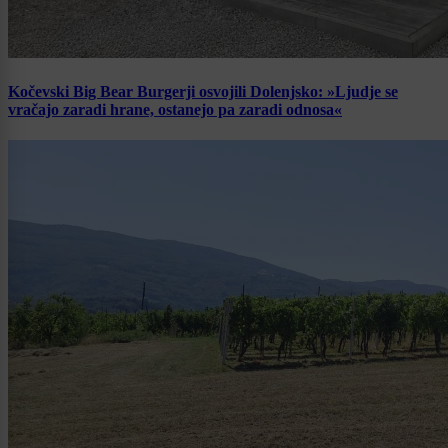
Kočevski Big Bear Burgerji osvojili Dolenjsko: »Ljudje se
vračajo zaradi hrane, ostanejo pa zaradi odnosa«