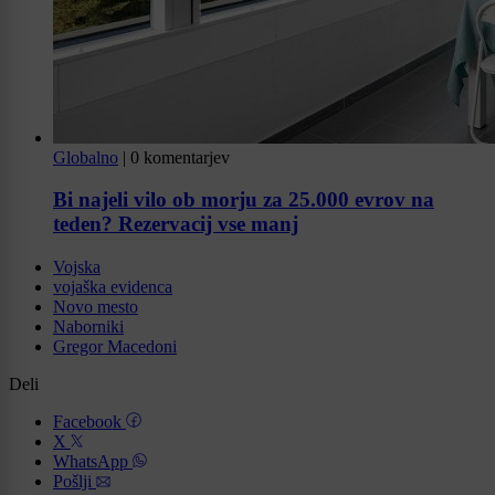
Globalno
|
0 komentarjev
Bi najeli vilo ob morju za 25.000 evrov na
teden? Rezervacij vse manj
Vojska
vojaška evidenca
Novo mesto
Naborniki
Gregor Macedoni
Deli
Facebook
X
WhatsApp
Pošlji