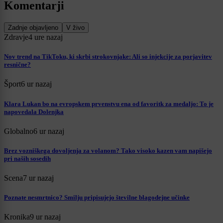
Komentarji
Zadnje objavljeno
V živo
Zdravje
4 ure nazaj
Nov trend na TikToku, ki skrbi strokovnjake: Ali so injekcije za porjavitev
resnične?
Šport
6 ur nazaj
Klara Lukan bo na evropskem prvenstvu ena od favoritk za medaljo: To je
napovedala Dolenjka
Globalno
6 ur nazaj
Brez vozniškega dovoljenja za volanom? Tako visoko kazen vam napišejo
pri naših sosedih
Scena
7 ur nazaj
Poznate nesmrtnico? Smilju pripisujejo številne blagodejne učinke
Kronika
9 ur nazaj