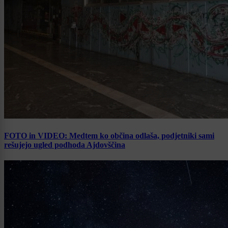
FOTO in VIDEO: Medtem ko občina odlaša, podjetniki sami
rešujejo ugled podhoda Ajdovščina