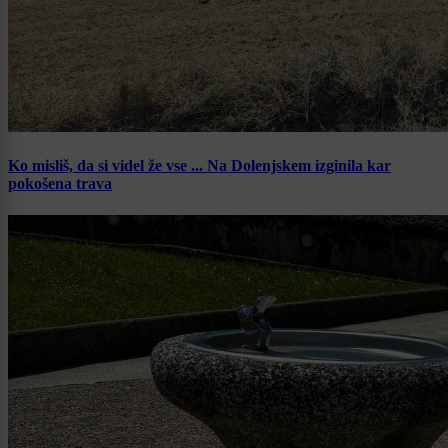
Ko misliš, da si videl že vse ... Na Dolenjskem izginila kar
pokošena trava