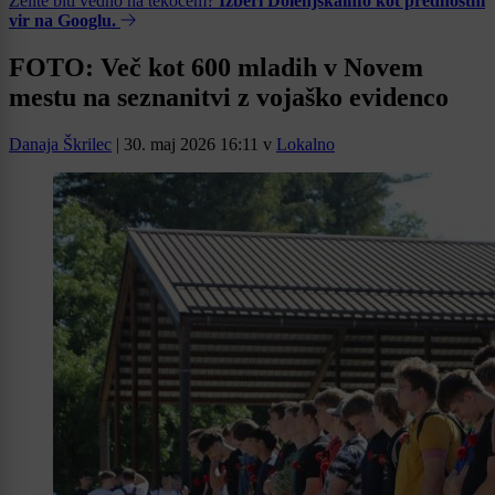
Želite biti vedno na tekočem?
Izberi Dolenjskainfo kot prednostni
vir na Googlu.
FOTO: Več kot 600 mladih v Novem
mestu na seznanitvi z vojaško evidenco
Danaja Škrilec
|
30. maj 2026 16:11
v
Lokalno