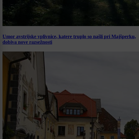
Umor avstrijske vplivnice, katere truplo so našli pri Majšperku,
dobiva nove razsežnosti