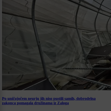
Po uničujočem neurju jih niso pustili samih, dobrodelna
zakonca pomagala družinama iz Zaloga