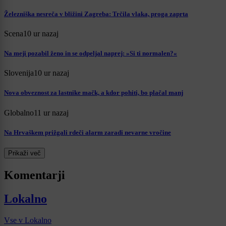
Železniška nesreča v bližini Zagreba: Trčila vlaka, proga zaprta
Scena
10 ur nazaj
Na meji pozabil ženo in se odpeljal naprej: »Si ti normalen?«
Slovenija
10 ur nazaj
Nova obveznost za lastnike mačk, a kdor pohiti, bo plačal manj
Globalno
11 ur nazaj
Na Hrvaškem prižgali rdeči alarm zaradi nevarne vročine
Prikaži več
Komentarji
Lokalno
Vse v Lokalno