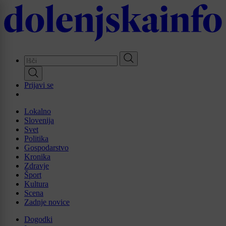
Skip
to
main
content
Prijavi se
Lokalno
Slovenija
Svet
Politika
Gospodarstvo
Kronika
Zdravje
Šport
Kultura
Scena
Zadnje novice
Dogodki