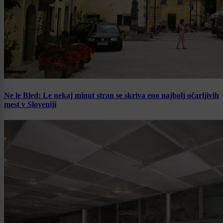
Ne le Bled: Le nekaj minut stran se skriva eno najbolj očarljivih
mest v Sloveniji