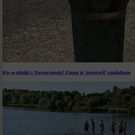
Kje so pitniki v Novem mestu? Enega je 'pospravil' vandalizem