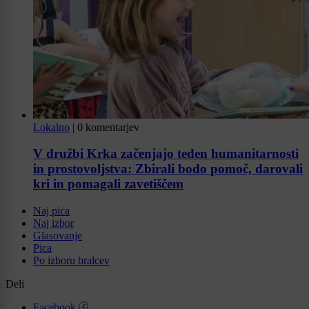
Lokalno
|
0 komentarjev
V družbi Krka začenjajo teden humanitarnosti
in prostovoljstva: Zbirali bodo pomoč, darovali
kri in pomagali zavetiščem
Naj pica
Naj izbor
Glasovanje
Pica
Po izboru bralcev
Deli
Facebook