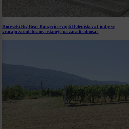
Kočevski Big Bear Burgerji osvojili Dolenjsko: »Ljudje se
vračajo zaradi hrane, ostanejo pa zaradi odnosa«