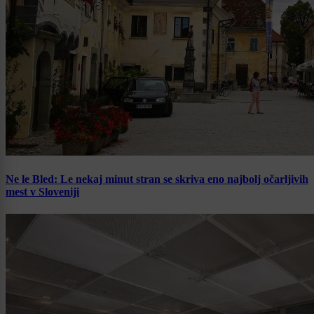
Ne le Bled: Le nekaj minut stran se skriva eno najbolj očarljivih
mest v Sloveniji