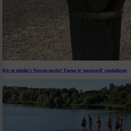
Kje so pitniki v Novem mestu? Enega je 'pospravil' vandalizem