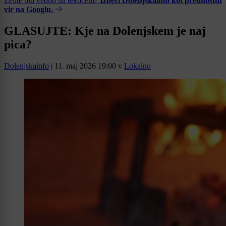
Želite biti vedno na tekočem?
Izberi Dolenjskainfo kot prednostni
vir na Googlu.
GLASUJTE: Kje na Dolenjskem je naj
pica?
Dolenjskainfo
|
11. maj 2026 19:00
v
Lokalno