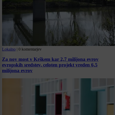
Lokalno
|
0 komentarjev
Za nov most v Krškem kar 2,7 milijona evrov
evropskih sredstev, celoten projekt vreden 6,5
milijona evrov