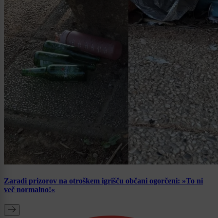
Zaradi prizorov na otroškem igrišču občani ogorčeni: »To ni
več normalno!«