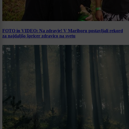
FOTO in VIDEO: Na zdravje! V Mariboru postavljali rekord
za najdaljšo špricer zdravico na svetu