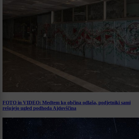
FOTO in VIDEO: Medtem ko občina odlaša, podjetniki sami
rešujejo ugled podhoda Ajdovščina