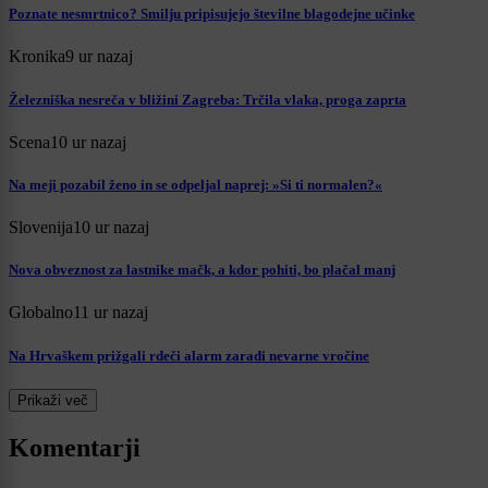
Poznate nesmrtnico? Smilju pripisujejo številne blagodejne učinke
Kronika
9 ur nazaj
Železniška nesreča v bližini Zagreba: Trčila vlaka, proga zaprta
Scena
10 ur nazaj
Na meji pozabil ženo in se odpeljal naprej: »Si ti normalen?«
Slovenija
10 ur nazaj
Nova obveznost za lastnike mačk, a kdor pohiti, bo plačal manj
Globalno
11 ur nazaj
Na Hrvaškem prižgali rdeči alarm zaradi nevarne vročine
Prikaži več
Komentarji