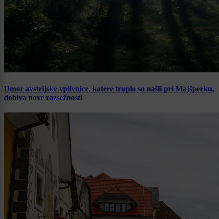
Umor avstrijske vplivnice, katere truplo so našli pri Majšperku,
dobiva nove razsežnosti