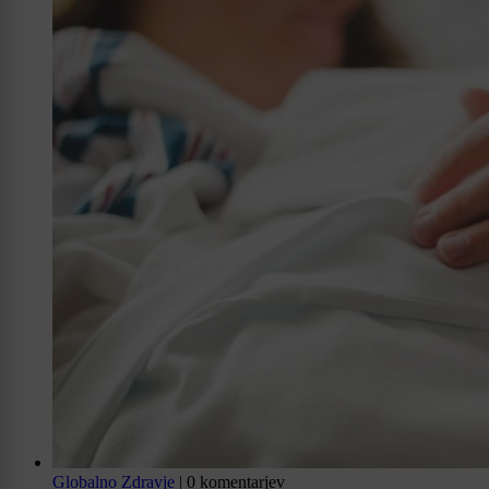
Globalno
Zdravje
|
0 komentarjev