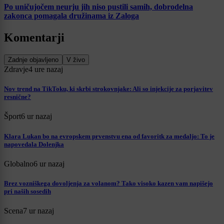
Po uničujočem neurju jih niso pustili samih, dobrodelna
zakonca pomagala družinama iz Zaloga
Komentarji
Zadnje objavljeno
V živo
Zdravje
4 ure nazaj
Nov trend na TikToku, ki skrbi strokovnjake: Ali so injekcije za porjavitev
resnične?
Šport
6 ur nazaj
Klara Lukan bo na evropskem prvenstvu ena od favoritk za medaljo: To je
napovedala Dolenjka
Globalno
6 ur nazaj
Brez vozniškega dovoljenja za volanom? Tako visoko kazen vam napišejo
pri naših sosedih
Scena
7 ur nazaj