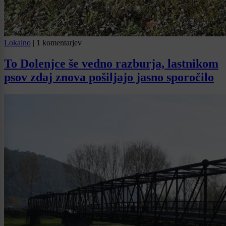
Lokalno
|
1 komentarjev
To Dolenjce še vedno razburja, lastnikom
psov zdaj znova pošiljajo jasno sporočilo