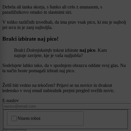
Debela ali tanka skorja, s šunko ali celo z ananasom, s
paradižnikovo omako in slastnimi siri.
V toliko različnih izvedbah, da ima prav vsak pico, ki mu je najbolj
pri srcu in je zanj najboljša.
Bralci izbirate naj pico!
Bralci
Dolenjskainfo
tokrat izbirate
naj pico
. Kam
najraje zavijete, kje je vaša najljubša?
Sodelujete lahko tako, da v spodnjem obrazcu oddate svoj glas. Na
ta način boste pomagali izbrati naj pico.
Želiš biti vedno na tekočem? Prijavi se na novice in dvakrat
tedensko v svoj email nabiralnik prejmi pregled svežih novic.
E-naslov
CAPTCHA
Nisem robot