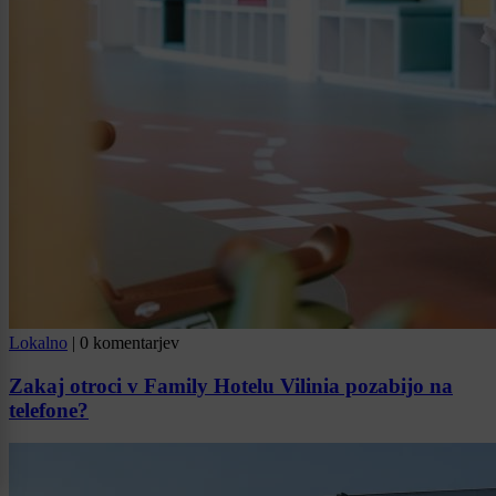
Lokalno
|
0 komentarjev
Zakaj otroci v Family Hotelu Vilinia pozabijo na
telefone?