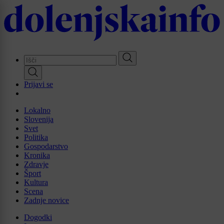
Skip
to
main
content
Prijavi se
Lokalno
Slovenija
Svet
Politika
Gospodarstvo
Kronika
Zdravje
Šport
Kultura
Scena
Zadnje novice
Dogodki