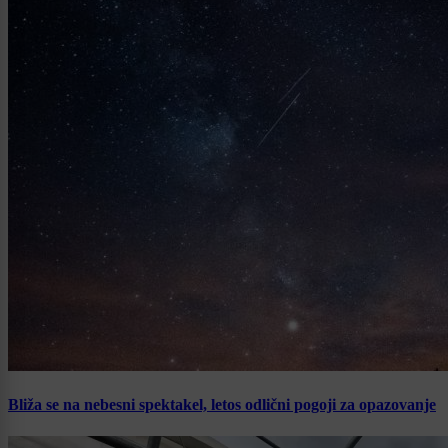
Bliža se na nebesni spektakel, letos odlični pogoji za opazovanje