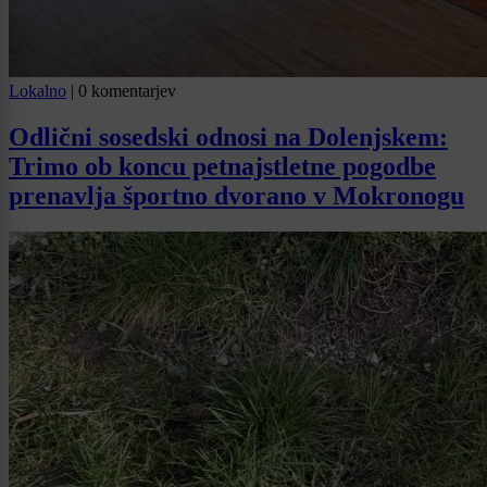
Lokalno
|
0 komentarjev
Odlični sosedski odnosi na Dolenjskem:
Trimo ob koncu petnajstletne pogodbe
prenavlja športno dvorano v Mokronogu