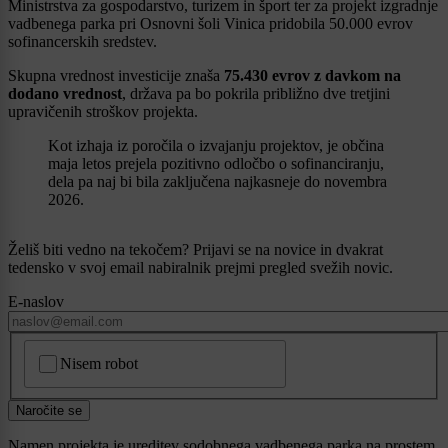
Ministrstva za gospodarstvo, turizem in šport ter za projekt izgradnje
vadbenega parka pri Osnovni šoli Vinica pridobila 50.000 evrov
sofinancerskih sredstev.
Skupna vrednost investicije znaša
75.430 evrov z davkom na
dodano vrednost
, država pa bo pokrila približno dve tretjini
upravičenih stroškov projekta.
Kot izhaja iz poročila o izvajanju projektov, je občina
maja letos prejela pozitivno odločbo o sofinanciranju,
dela pa naj bi bila zaključena najkasneje do novembra
2026.
Želiš biti vedno na tekočem? Prijavi se na novice in dvakrat
tedensko v svoj email nabiralnik prejmi pregled svežih novic.
E-naslov
CAPTCHA
Nisem robot
Naročite se
Namen projekta je ureditev sodobnega vadbenega parka na prostem,