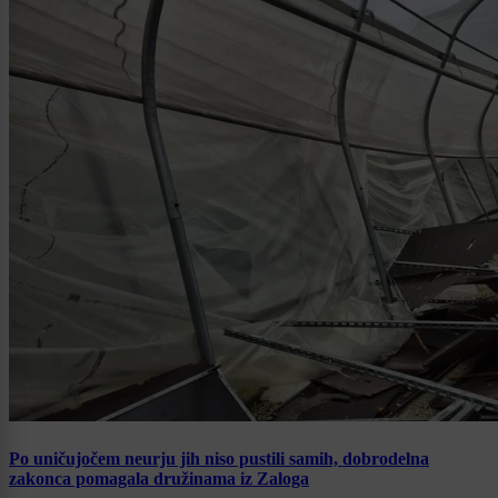
Po uničujočem neurju jih niso pustili samih, dobrodelna
zakonca pomagala družinama iz Zaloga