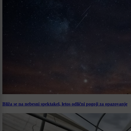
Bliža se na nebesni spektakel, letos odlični pogoji za opazovanje