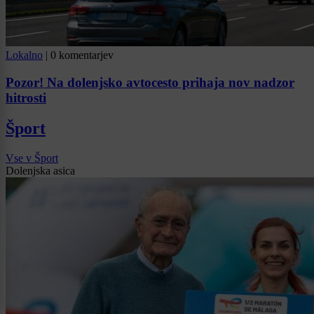
Lokalno
|
0 komentarjev
Pozor! Na dolenjsko avtocesto prihaja nov nadzor
hitrosti
Šport
Vse v Šport
Dolenjska asica