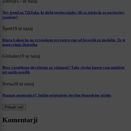
Zdravje
17 ur nazaj
Nov trend na TikToku, ki skrbi strokovnjake: Ali so injekcije za porjavitev
resnične?
Šport
19 ur nazaj
Klara Lukan bo na evropskem prvenstvu ena od favoritk za medaljo: To je
napovedala Dolenjka
Globalno
19 ur nazaj
Brez vozniškega dovoljenja za volanom? Tako visoko kazen vam napišejo
pri naših sosedih
Scena
20 ur nazaj
Poznate nesmrtnico? Smilju pripisujejo številne blagodejne učinke
Prikaži več
Komentarji