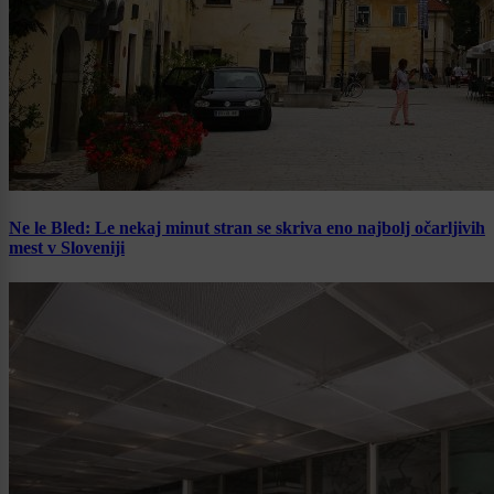
Ne le Bled: Le nekaj minut stran se skriva eno najbolj očarljivih
mest v Sloveniji