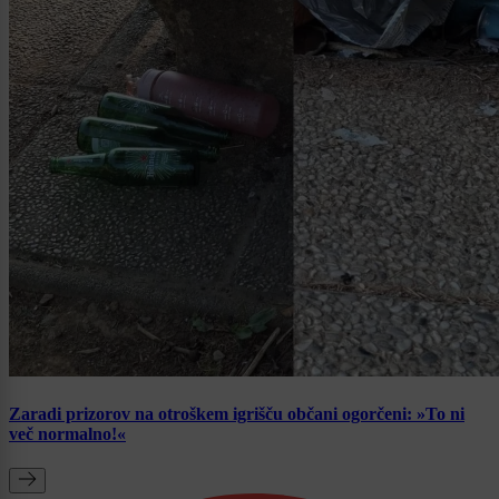
Zaradi prizorov na otroškem igrišču občani ogorčeni: »To ni
več normalno!«