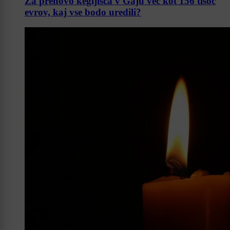
Za prenovo kegljišča v Gaju več kot 156 tisoč
evrov, kaj vse bodo uredili?