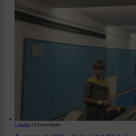
Lokalno
|
0 komentarjev