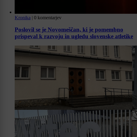
Kronika
|
0 komentarjev
Poslovil se je Novomeščan, ki je pomembno
prispeval k razvoju in ugledu slovenske atletike