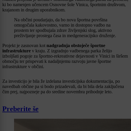
ki bo namenjen učencem Osnovne šole Vinica, športnim društvom,
krajanom in drugim uporabnikom.
Na občini poudarjajo, da bo nova športna površina
omogočala kakovostno, varno in dostopno vadbo na
prostem ter spodbujala zdrav življenjski slog, aktivno
preživljanje prostega časa in medgeneracijsko druženje.
Projekt je zasnovan kot
nadgradnja obstoječe športne
infrastrukture
v kraju. Z izgradnjo vadbenega parka želijo
izboljšati pogoje za športno-rekreativne dejavnosti v Vinici in širšem
območju ter prispevati k nadaljnjemu razvoju javne športne
infrastrukture v občini.
Za investicijo je bila že izdelana investicijska dokumentacija, po
navedbah občine pa si bodo prizadevali, da bi bila dela zaključena
čim prej, najpozneje pa do sredine novembra prihodnje leto.
Preberite še