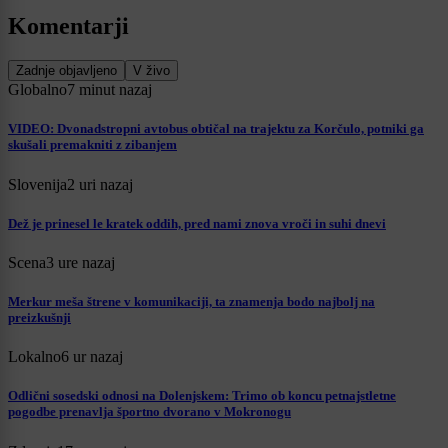
Komentarji
Zadnje objavljeno
V živo
Globalno
7 minut nazaj
VIDEO: Dvonadstropni avtobus obtičal na trajektu za Korčulo, potniki ga
skušali premakniti z zibanjem
Slovenija
2 uri nazaj
Dež je prinesel le kratek oddih, pred nami znova vroči in suhi dnevi
Scena
3 ure nazaj
Merkur meša štrene v komunikaciji, ta znamenja bodo najbolj na
preizkušnji
Lokalno
6 ur nazaj
Odlični sosedski odnosi na Dolenjskem: Trimo ob koncu petnajstletne
pogodbe prenavlja športno dvorano v Mokronogu