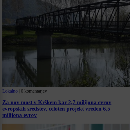
Lokalno
|
0 komentarjev
Za nov most v Krškem kar 2,7 milijona evrov
evropskih sredstev, celoten projekt vreden 6,5
milijona evrov