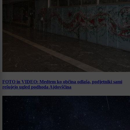
FOTO in VIDEO: Medtem ko občina odlaša, podjetniki sami
rešujejo ugled podhoda Ajdovščina