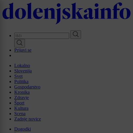
Skip
to
main
content
Prijavi se
Lokalno
Slovenija
Svet
Politika
Gospodarstvo
Kronika
Zdravje
Šport
Kultura
Scena
Zadnje novice
Dogodki