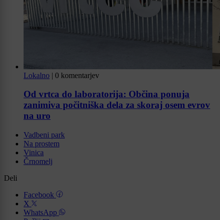
Lokalno
|
0 komentarjev
Od vrtca do laboratorija: Občina ponuja
zanimiva počitniška dela za skoraj osem evrov
na uro
Vadbeni park
Na prostem
Vinica
Črnomelj
Deli
Facebook
X
WhatsApp