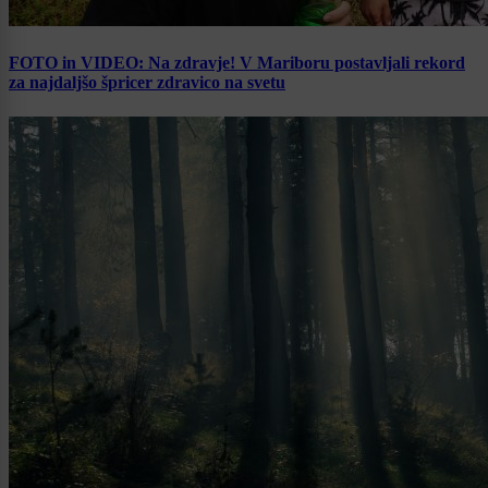
FOTO in VIDEO: Na zdravje! V Mariboru postavljali rekord
za najdaljšo špricer zdravico na svetu