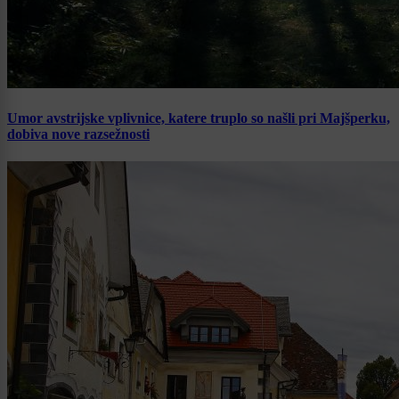
Umor avstrijske vplivnice, katere truplo so našli pri Majšperku,
dobiva nove razsežnosti