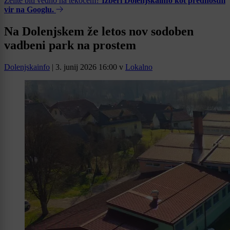
Želite biti vedno na tekočem?
Izberi Dolenjskainfo kot prednostni
vir na Googlu.
Na Dolenjskem že letos nov sodoben
vadbeni park na prostem
Dolenjskainfo
|
3. junij 2026 16:00
v
Lokalno