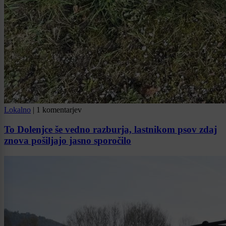
Lokalno
|
1 komentarjev
To Dolenjce še vedno razburja, lastnikom psov zdaj
znova pošiljajo jasno sporočilo