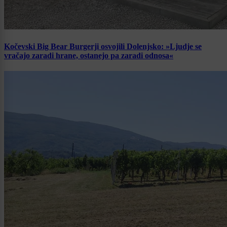
Kočevski Big Bear Burgerji osvojili Dolenjsko: »Ljudje se
vračajo zaradi hrane, ostanejo pa zaradi odnosa«