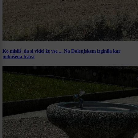
Ko misliš, da si videl že vse ... Na Dolenjskem izginila kar
pokošena trava