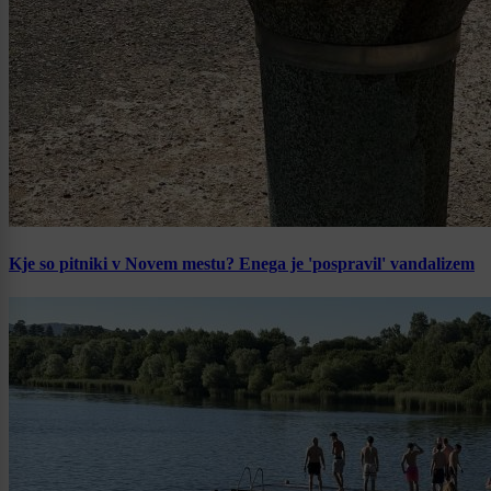
Kje so pitniki v Novem mestu? Enega je 'pospravil' vandalizem