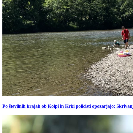
Po številnih krajah ob Kolpi in Krki policisti opozarjajo: Skrivan