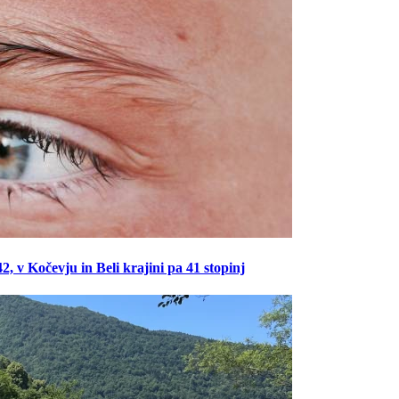
 v Kočevju in Beli krajini pa 41 stopinj