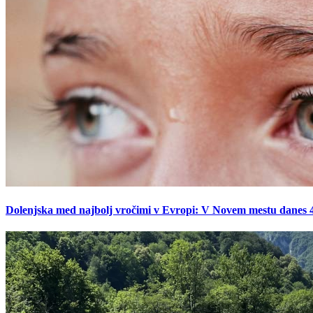
Dolenjska med najbolj vročimi v Evropi: V Novem mestu danes 42,