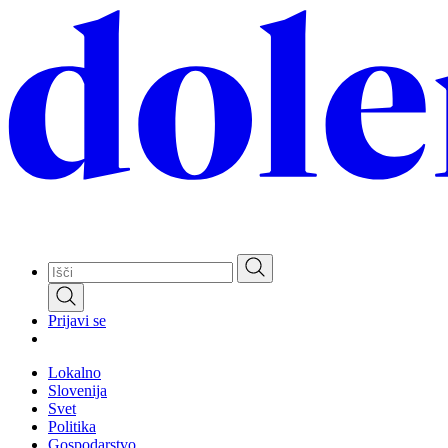
Skip
to
main
content
Prijavi se
Lokalno
Slovenija
Svet
Politika
Gospodarstvo