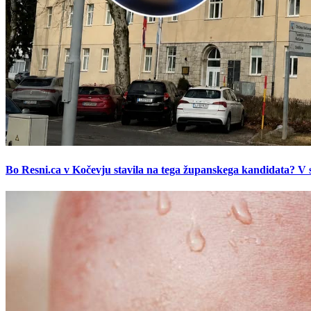
Bo Resni.ca v Kočevju stavila na tega županskega kandidata? V s