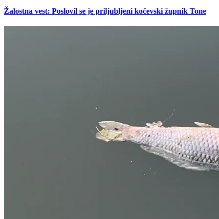
Žalostna vest: Poslovil se je priljubljeni kočevski župnik Tone