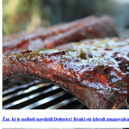
Žar, ki je najbolj navdušil Dolenjce! Bralci ste izbrali zmagovalca