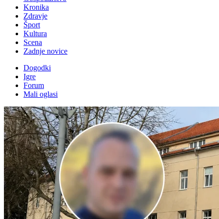
Kronika
Zdravje
Šport
Kultura
Scena
Zadnje novice
Dogodki
Igre
Forum
Mali oglasi