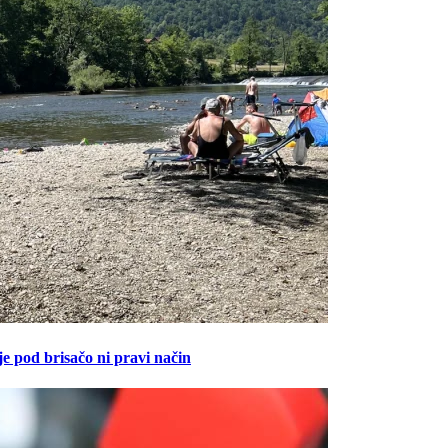
Prijavi se na cajtng
je pod brisačo ni pravi način