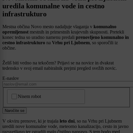
uredila komunalne vode in cestno
infrastrukturo
Mestna občina Novo mesto nadaljuje vlaganja v
komunalno
opremljenost
mestnih in primestnih krajevnih skupnosti. Pretekli
konec tedna so uradno namenu predali
prenovljeno komunalno in
cestno infrastrukturo
na
Vrhu pri Ljubnem
, so sporočili iz
občine.
Želiš biti vedno na tekočem? Prijavi se na novice in dvakrat
tedensko v svoj email nabiralnik prejmi pregled svežih novic.
E-naslov
CAPTCHA
Nisem robot
Naročite se
V okviru prenove, ki je trajala
leto dni
, so na Vrhu pri Ljubnem
uredili nove komunalne vode, meteorno kanalizacijo, cesto in javno
razsvetljavo ter zgradili malo čistilno napravo. S tem bodo med