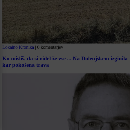
Lokalno
Kronika
|
0 komentarjev
Ko misliš, da si videl že vse ... Na Dolenjskem izginila
kar pokošena trava