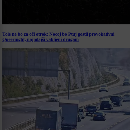
Tole ne bo za oči otrok: Nocoj bo Ptuj gostil provokativni
Queernight, najmlajši vabljeni drugam