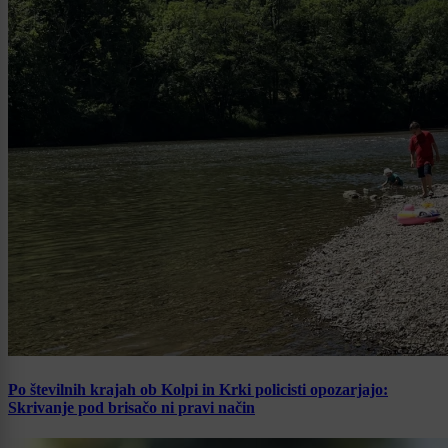
Po številnih krajah ob Kolpi in Krki policisti opozarjajo:
Skrivanje pod brisačo ni pravi način