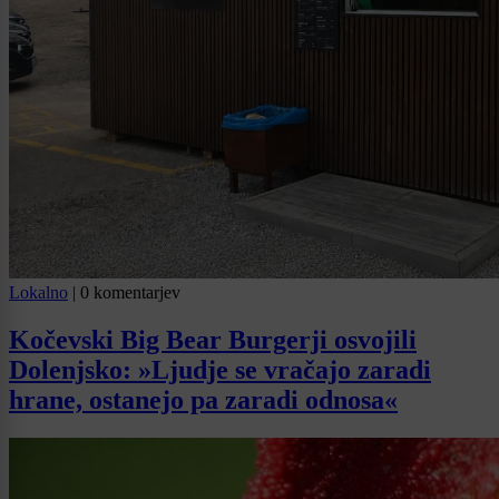
Lokalno
|
0 komentarjev
Kočevski Big Bear Burgerji osvojili
Dolenjsko: »Ljudje se vračajo zaradi
hrane, ostanejo pa zaradi odnosa«