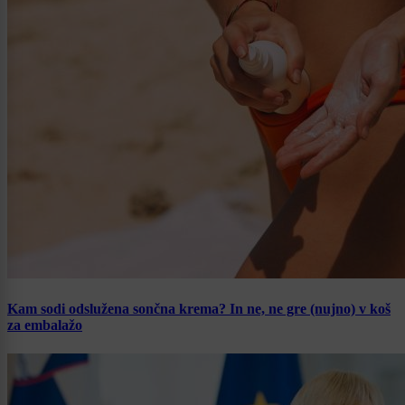
Kam sodi odslužena sončna krema? In ne, ne gre (nujno) v koš
za embalažo