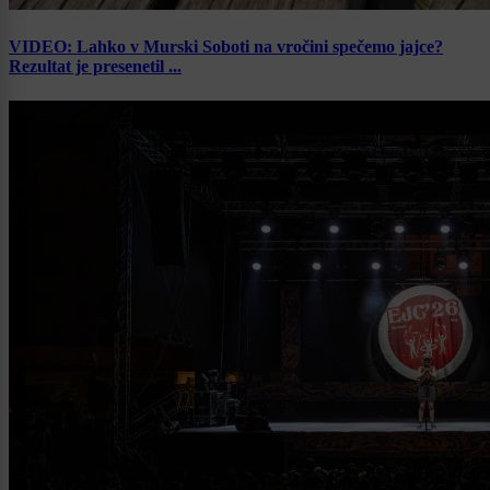
VIDEO: Lahko v Murski Soboti na vročini spečemo jajce?
Rezultat je presenetil ...