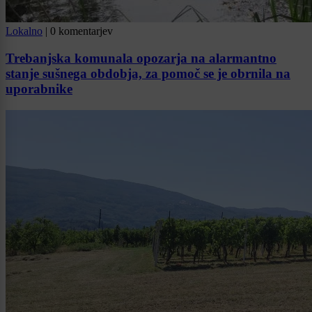
Lokalno
|
0 komentarjev
Trebanjska komunala opozarja na alarmantno
stanje sušnega obdobja, za pomoč se je obrnila na
uporabnike