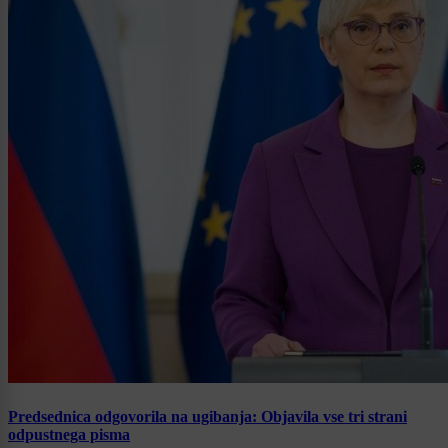
Predsednica odgovorila na ugibanja: Objavila vse tri strani
odpustnega pisma