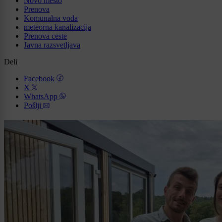
Novo mesto
Prenova
Komunalna voda
meteorna kanalizacija
Prenova ceste
Javna razsvetljava
Deli
Facebook
X
WhatsApp
Pošlji