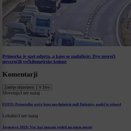
Primorka je spet odprta, a kaos se nadaljuje: Dve nesreči
povzročili večkilometrske kolone
Komentarji
Zadnje objavljeno
V živo
Slovenija
3 ure nazaj
FOTO: Prinašalke sreče letos navdušujejo tudi Dolenjce, padel je rekord
Lokalno
3 ure nazaj
Jernejevo 2026: Vse, kar morate vedeti na enem mestu