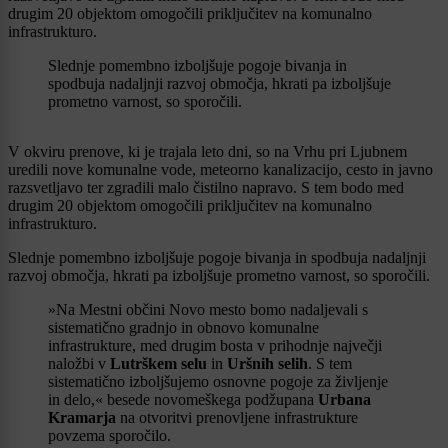
drugim 20 objektom omogočili priključitev na komunalno
infrastrukturo.
Slednje pomembno izboljšuje pogoje bivanja in
spodbuja nadaljnji razvoj območja, hkrati pa izboljšuje
prometno varnost, so sporočili.
V okviru prenove, ki je trajala leto dni, so na Vrhu pri Ljubnem
uredili nove komunalne vode, meteorno kanalizacijo, cesto in javno
razsvetljavo ter zgradili malo čistilno napravo. S tem bodo med
drugim 20 objektom omogočili priključitev na komunalno
infrastrukturo.
Slednje pomembno izboljšuje pogoje bivanja in spodbuja nadaljnji
razvoj območja, hkrati pa izboljšuje prometno varnost, so sporočili.
»Na Mestni občini Novo mesto bomo nadaljevali s
sistematično gradnjo in obnovo komunalne
infrastrukture, med drugim bosta v prihodnje največji
naložbi v
Lutrškem selu
in
Uršnih selih
. S tem
sistematično izboljšujemo osnovne pogoje za življenje
in delo,« besede novomeškega podžupana
Urbana
Kramarja
na otvoritvi prenovljene infrastrukture
povzema sporočilo.