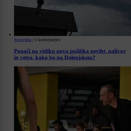
Slovenija
|
0 komentarjev
Ponoči na vidiku nova pošiljka neviht, nalivov
in vetra, kako bo na Dolenjskem?