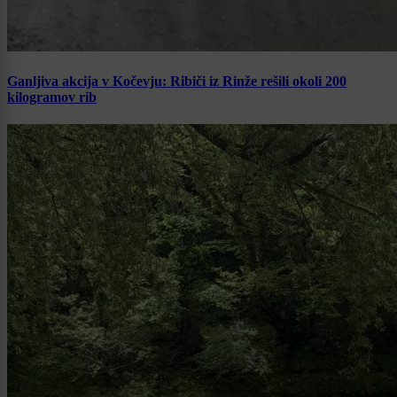
Ganljiva akcija v Kočevju: Ribiči iz Rinže rešili okoli 200
kilogramov rib