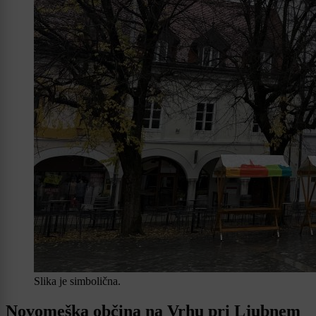
Slika je simbolična.
Novomeška občina na Vrhu pri Ljubnem