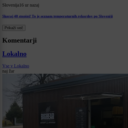
Slovenija
16 ur nazaj
Skoraj 40 stopinj! To je seznam temperaturnih rekordov po Sloveniji
Prikaži več
Komentarji
Lokalno
Vse v Lokalno
naj žar