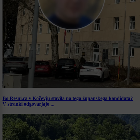
Bo Resni.ca v Kočevju stavila na tega županskega kandidata?
V stranki odgovarjajo ...