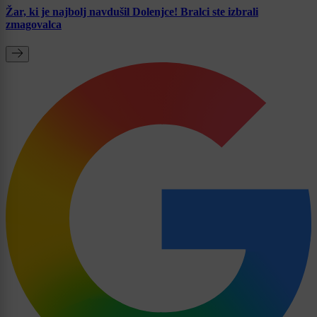
Žar, ki je najbolj navdušil Dolenjce! Bralci ste izbrali
zmagovalca