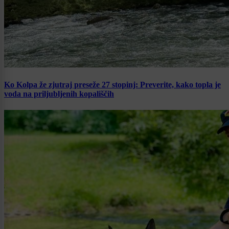
Ko Kolpa že zjutraj preseže 27 stopinj: Preverite, kako topla je
voda na priljubljenih kopališčih