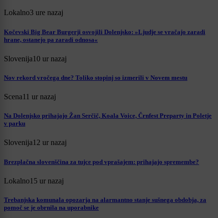
Lokalno
3 ure nazaj
Kočevski Big Bear Burgerji osvojili Dolenjsko: »Ljudje se vračajo zaradi
hrane, ostanejo pa zaradi odnosa«
Slovenija
10 ur nazaj
Nov rekord vročega dne? Toliko stopinj so izmerili v Novem mestu
Scena
11 ur nazaj
Na Dolenjsko prihajajo Žan Serčič, Koala Voice, Črnfest Preparty in Poletje
v parku
Slovenija
12 ur nazaj
Brezplačna slovenščina za tujce pod vprašajem: prihajajo spremembe?
Lokalno
15 ur nazaj
Trebanjska komunala opozarja na alarmantno stanje sušnega obdobja, za
pomoč se je obrnila na uporabnike