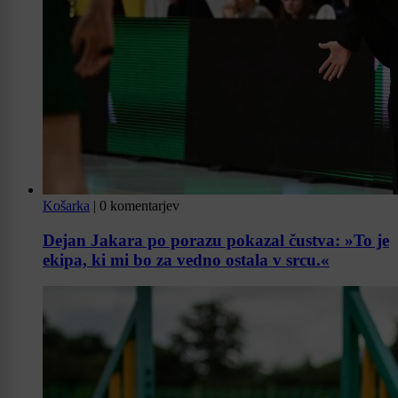
Košarka
|
0 komentarjev
Dejan Jakara po porazu pokazal čustva: »To je
ekipa, ki mi bo za vedno ostala v srcu.«