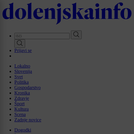
Skip
to
main
content
Prijavi se
Lokalno
Slovenija
Svet
Politika
Gospodarstvo
Kronika
Zdravje
Šport
Kultura
Scena
Zadnje novice
Dogodki