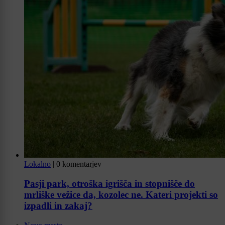
Lokalno
|
0 komentarjev
Pasji park, otroška igrišča in stopnišče do
mrliške vežice da, kozolec ne. Kateri projekti so
izpadli in zakaj?