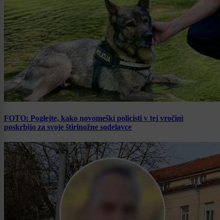
FOTO: Poglejte, kako novomeški policisti v tej vročini
poskrbijo za svoje štirinožne sodelavce