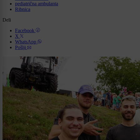
pediatrična ambulanta
Ribnica
Deli
Facebook
X
WhatsApp
Pošlji