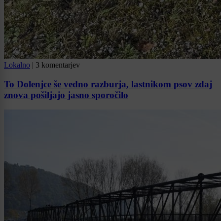
Lokalno
|
3 komentarjev
To Dolenjce še vedno razburja, lastnikom psov zdaj
znova pošiljajo jasno sporočilo