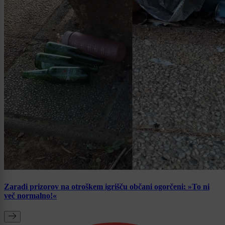
Zaradi prizorov na otroškem igrišču občani ogorčeni: »To ni
več normalno!«