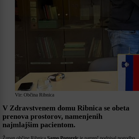
Vir: Občina Ribnica
V Zdravstvenem domu Ribnica se obeta
prenova prostorov, namenjenih
najmlajšim pacientom.
Župan občine Ribnica
Samo Pogorelc
je namreč podpisal pogodbo