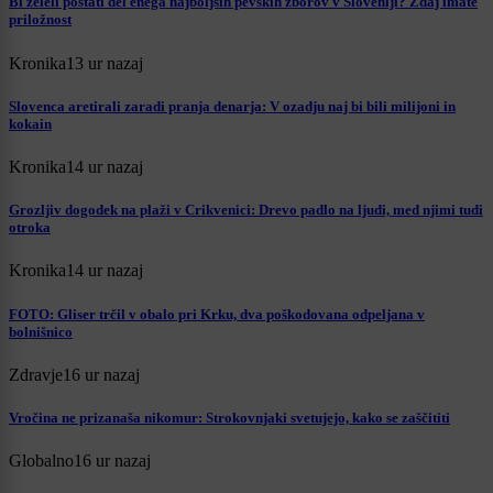
Bi želeli postati del enega najboljših pevskih zborov v Sloveniji? Zdaj imate
priložnost
Kronika
13 ur nazaj
Slovenca aretirali zaradi pranja denarja: V ozadju naj bi bili milijoni in
kokain
Kronika
14 ur nazaj
Grozljiv dogodek na plaži v Crikvenici: Drevo padlo na ljudi, med njimi tudi
otroka
Kronika
14 ur nazaj
FOTO: Gliser trčil v obalo pri Krku, dva poškodovana odpeljana v
bolnišnico
Zdravje
16 ur nazaj
Vročina ne prizanaša nikomur: Strokovnjaki svetujejo, kako se zaščititi
Globalno
16 ur nazaj