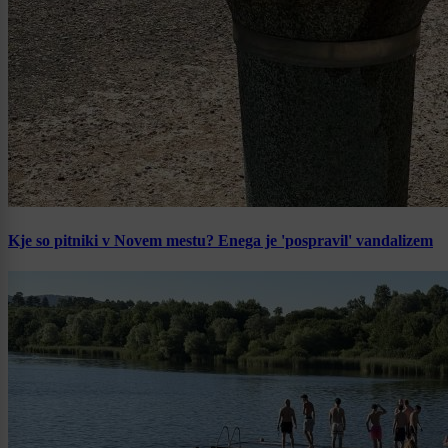
Kje so pitniki v Novem mestu? Enega je 'pospravil' vandalizem