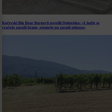
Kočevski Big Bear Burgerji osvojili Dolenjsko: »Ljudje se
vračajo zaradi hrane, ostanejo pa zaradi odnosa«