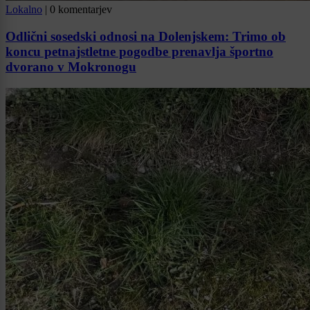
Lokalno
|
0 komentarjev
Odlični sosedski odnosi na Dolenjskem: Trimo ob
koncu petnajstletne pogodbe prenavlja športno
dvorano v Mokronogu