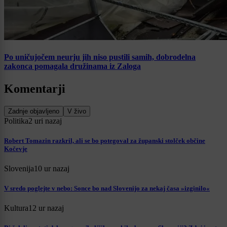
Po uničujočem neurju jih niso pustili samih, dobrodelna
zakonca pomagala družinama iz Zaloga
Komentarji
Zadnje objavljeno
V živo
Politika
2 uri nazaj
Robert Tomazin razkril, ali se bo potegoval za županski stolček občine
Kočevje
Slovenija
10 ur nazaj
V sredo poglejte v nebo: Sonce bo nad Slovenijo za nekaj časa »izginilo«
Kultura
12 ur nazaj