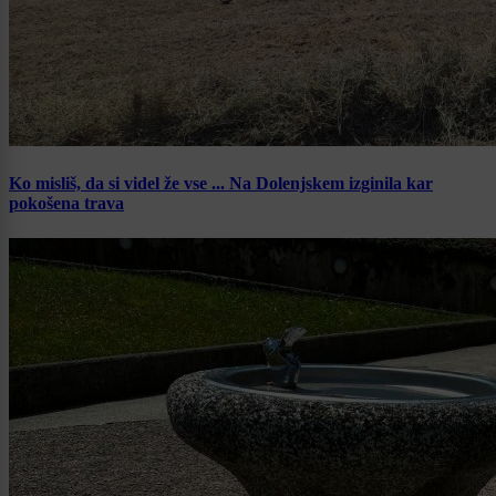
Ko misliš, da si videl že vse ... Na Dolenjskem izginila kar
pokošena trava