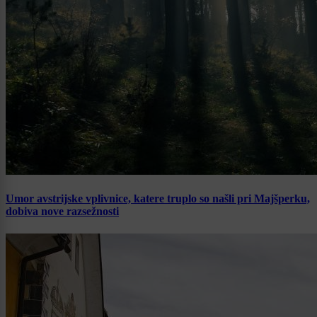
Umor avstrijske vplivnice, katere truplo so našli pri Majšperku,
dobiva nove razsežnosti