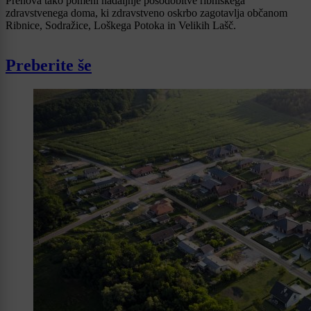
Prenova tako pomeni nadaljnje posodobitve ribniškega
zdravstvenega doma, ki zdravstveno oskrbo zagotavlja občanom
Ribnice, Sodražice, Loškega Potoka in Velikih Lašč.
Preberite še