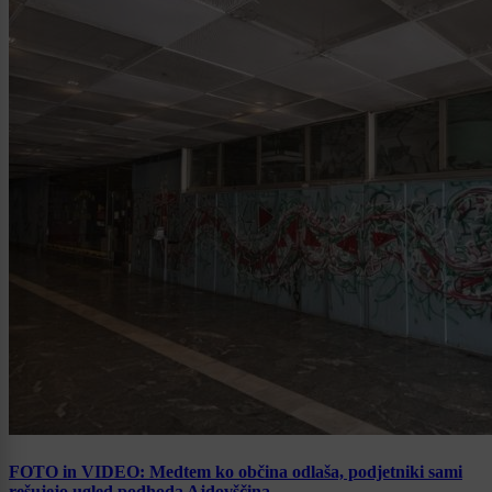
FOTO in VIDEO: Medtem ko občina odlaša, podjetniki sami
rešujejo ugled podhoda Ajdovščina