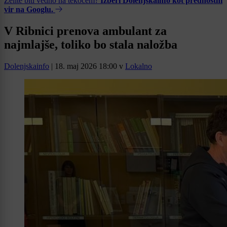
Želite biti vedno na tekočem?
Izberi Dolenjskainfo kot prednostni
vir na Googlu.
V Ribnici prenova ambulant za
najmlajše, toliko bo stala naložba
Dolenjskainfo
|
18. maj 2026 18:00
v
Lokalno