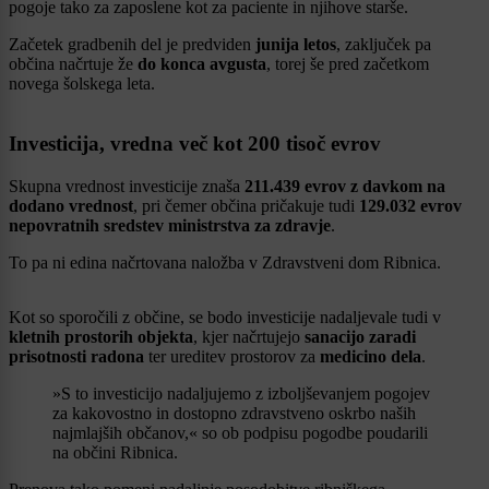
pogoje tako za zaposlene kot za paciente in njihove starše.
Začetek gradbenih del je predviden
junija letos
, zaključek pa
občina načrtuje že
do konca avgusta
, torej še pred začetkom
novega šolskega leta.
Investicija, vredna več kot 200 tisoč evrov
Skupna vrednost investicije znaša
211.439 evrov z davkom na
dodano vrednost
, pri čemer občina pričakuje tudi
129.032 evrov
nepovratnih sredstev ministrstva za zdravje
.
To pa ni edina načrtovana naložba v Zdravstveni dom Ribnica.
Kot so sporočili z občine, se bodo investicije nadaljevale tudi v
kletnih prostorih objekta
, kjer načrtujejo
sanacijo zaradi
prisotnosti radona
ter ureditev prostorov za
medicino dela
.
»S to investicijo nadaljujemo z izboljševanjem pogojev
za kakovostno in dostopno zdravstveno oskrbo naših
najmlajših občanov,« so ob podpisu pogodbe poudarili
na občini Ribnica.