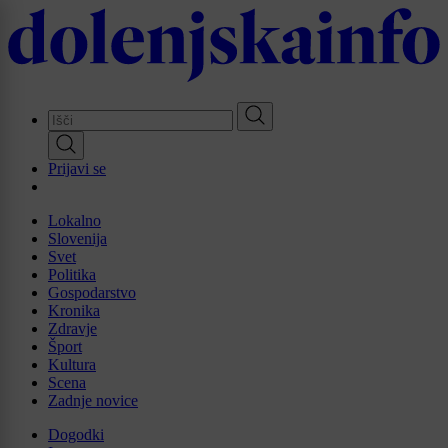
Skip
to
main
content
Prijavi se
Lokalno
Slovenija
Svet
Politika
Gospodarstvo
Kronika
Zdravje
Šport
Kultura
Scena
Zadnje novice
Dogodki