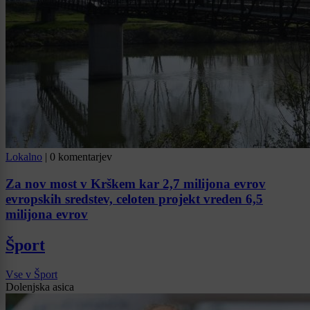
Lokalno
|
0 komentarjev
Za nov most v Krškem kar 2,7 milijona evrov
evropskih sredstev, celoten projekt vreden 6,5
milijona evrov
Šport
Vse v Šport
Dolenjska asica