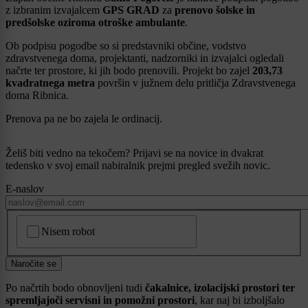
z izbranim izvajalcem
GPS GRAD
za
prenovo šolske in
predšolske oziroma otroške ambulante
.
Ob podpisu pogodbe so si predstavniki občine, vodstvo
zdravstvenega doma, projektanti, nadzorniki in izvajalci ogledali
načrte ter prostore, ki jih bodo prenovili. Projekt bo zajel
203,73
kvadratnega metra
površin v južnem delu pritličja Zdravstvenega
doma Ribnica.
Prenova pa ne bo zajela le ordinacij.
Želiš biti vedno na tekočem? Prijavi se na novice in dvakrat
tedensko v svoj email nabiralnik prejmi pregled svežih novic.
E-naslov
CAPTCHA
Nisem robot
Naročite se
Po načrtih bodo obnovljeni tudi
čakalnice, izolacijski prostori ter
spremljajoči servisni in pomožni prostori
, kar naj bi izboljšalo