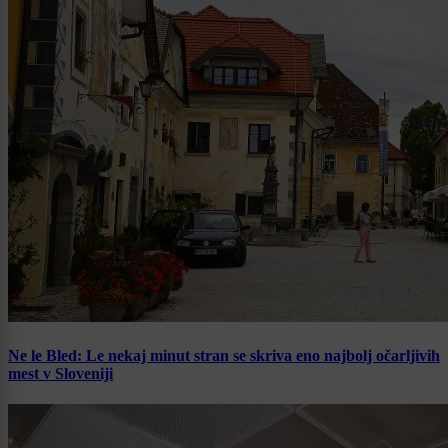
Ne le Bled: Le nekaj minut stran se skriva eno najbolj očarljivih
mest v Sloveniji