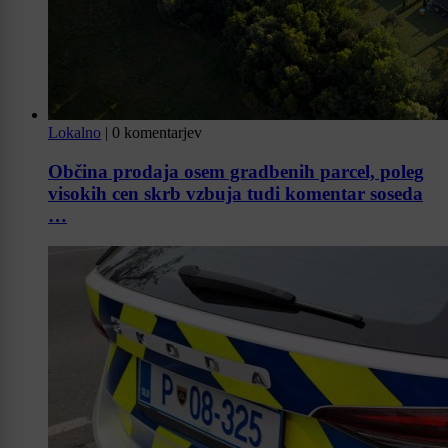
Lokalno
|
0 komentarjev
Občina prodaja osem gradbenih parcel, poleg
visokih cen skrb vzbuja tudi komentar soseda
…