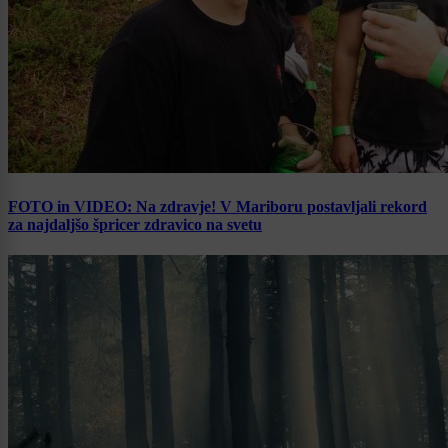
FOTO in VIDEO: Na zdravje! V Mariboru postavljali rekord
za najdaljšo špricer zdravico na svetu