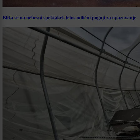
Bliža se na nebesni spektakel, letos odlični pogoji za opazovanje