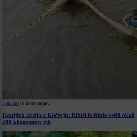
Lokalno
|
0 komentarjev
Ganljiva akcija v Kočevju: Ribiči iz Rinže rešili okoli
200 kilogramov rib