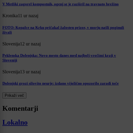
V Metliki zagorel kompostnik, ogenj se je razširil na travnato brežino
Kronika
11 ur nazaj
FOTO: Kopalce na Krku pričakal žalosten prizor, v morju našli poginuli
živali
Slovenija
12 ur nazaj
Peklenska Dolenjska: Novo mesto danes med najbolj vročimi kraji v
Sloveniji
Slovenija
13 ur nazaj
Dolenjski grozi silovito neurje: izdano vijolično opozorilo zaradi toče
Prikaži več
Komentarji
Lokalno