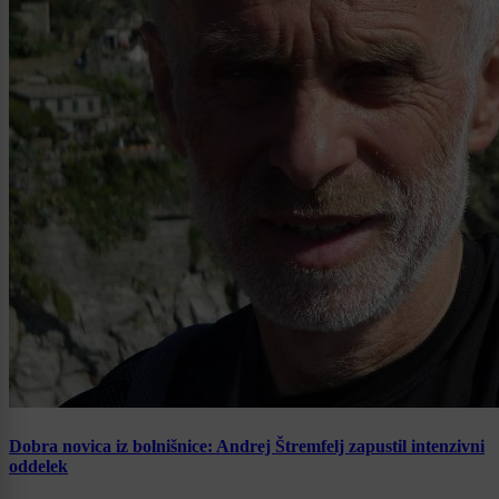
Dobra novica iz bolnišnice: Andrej Štremfelj zapustil intenzivni
oddelek