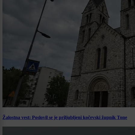
Žalostna vest: Poslovil se je priljubljeni kočevski župnik Tone