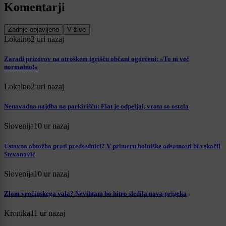
Komentarji
Zadnje objavljeno
V živo
Lokalno
2 uri nazaj
Zaradi prizorov na otroškem igrišču občani ogorčeni: »To ni več
normalno!«
Lokalno
2 uri nazaj
Nenavadna najdba na parkirišču: Fiat je odpeljal, vrata so ostala
Slovenija
10 ur nazaj
Ustavna obtožba proti predsednici? V primeru bolniške odsotnosti bi vskočil
Stevanović
Slovenija
10 ur nazaj
Zlom vročinskega vala? Nevihtam bo hitro sledila nova pripeka
Kronika
11 ur nazaj