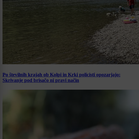
Po številnih krajah ob Kolpi in Krki policisti opozarjajo:
Skrivanje pod brisačo ni pravi način