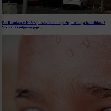
Bo Resni.ca v Kočevju stavila na tega županskega kandidata?
V stranki odgovarjajo ...