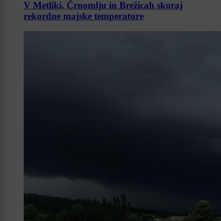
V Metliki, Črnomlju in Brežicah skoraj
rekordne majske temperature