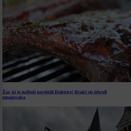
Žar, ki je najbolj navdušil Dolenjce! Bralci ste izbrali
zmagovalca