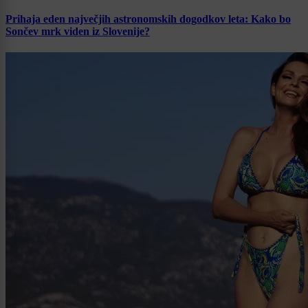
Prihaja eden največjih astronomskih dogodkov leta: Kako bo
Sončev mrk viden iz Slovenije?