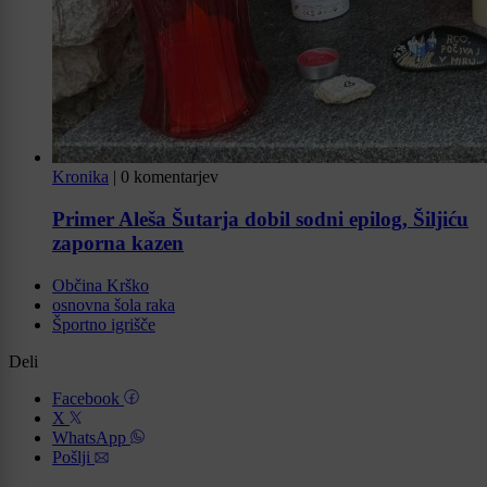
Kronika
|
0 komentarjev
Primer Aleša Šutarja dobil sodni epilog, Šiljiću
zaporna kazen
Občina Krško
osnovna šola raka
Športno igrišče
Deli
Facebook
X
WhatsApp
Pošlji