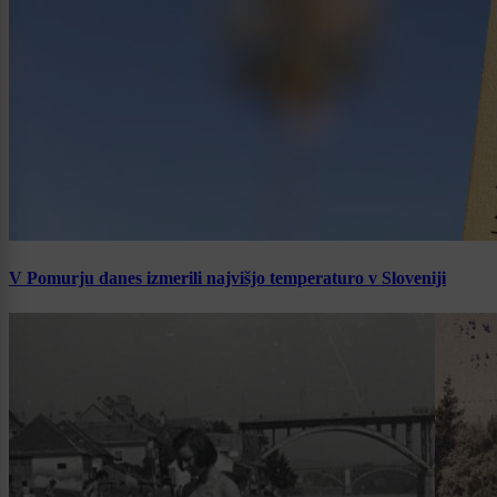
V Pomurju danes izmerili najvišjo temperaturo v Sloveniji