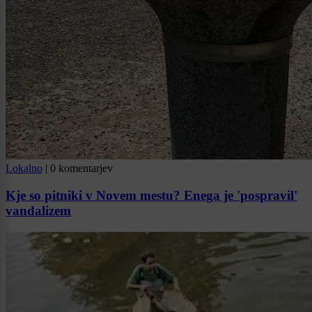
Lokalno
|
0 komentarjev
Kje so pitniki v Novem mestu? Enega je 'pospravil'
vandalizem