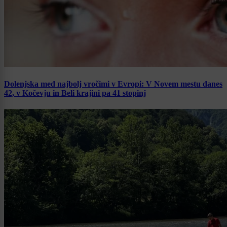
Dolenjska med najbolj vročimi v Evropi: V Novem mestu danes
42, v Kočevju in Beli krajini pa 41 stopinj