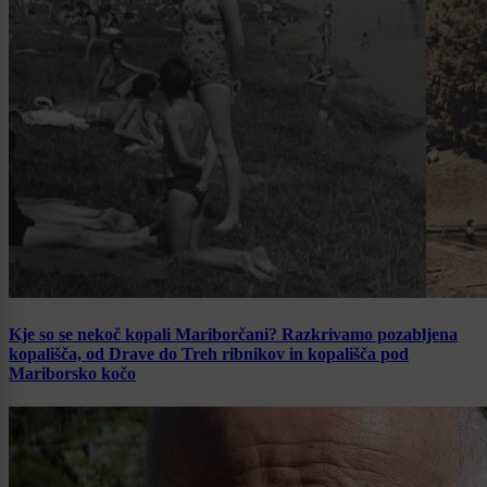
Kje so se nekoč kopali Mariborčani? Razkrivamo pozabljena
kopališča, od Drave do Treh ribnikov in kopališča pod
Mariborsko kočo