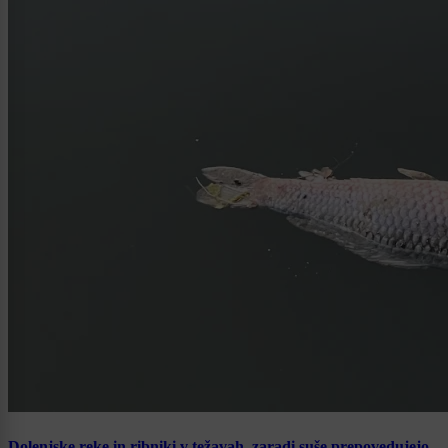
Dolenjske reke in ribniki v težavah, zaradi suše prepovedujejo