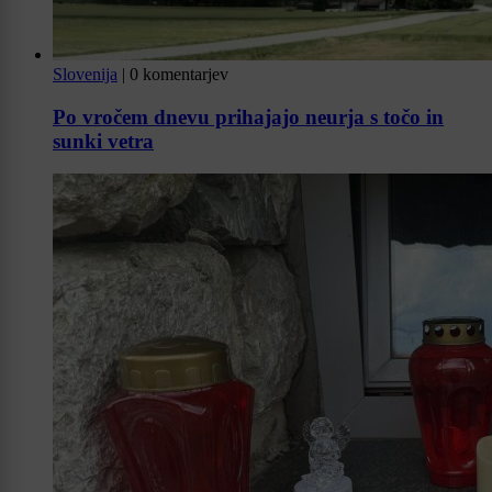
Slovenija
|
0 komentarjev
Po vročem dnevu prihajajo neurja s točo in
sunki vetra