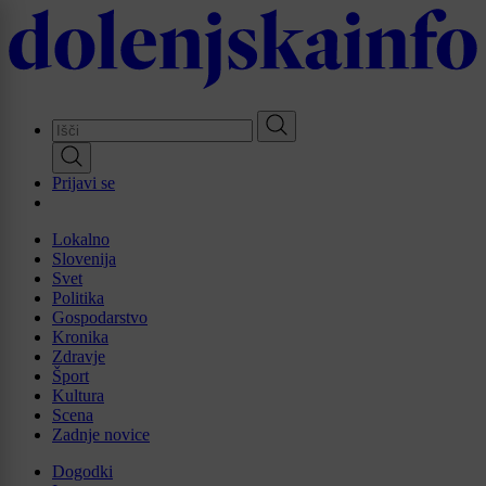
Skip
to
main
content
Prijavi se
Lokalno
Slovenija
Svet
Politika
Gospodarstvo
Kronika
Zdravje
Šport
Kultura
Scena
Zadnje novice
Dogodki