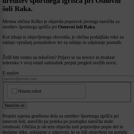
ureditev športnega igrišča pri Osnovni
šoli Raka.
Mestna občina Krško je objavila popravek javnega naročila za
ureditev športnega igrišča pri
Osnovni šoli Raka
.
Kot izhaja iz objavljenega obvestila, je občina podaljšala roke za
oddajo vprašanj ponudnikov ter za oddajo in odpiranje ponudb.
Želiš biti vedno na tekočem? Prijavi se na novice in dvakrat
tedensko v svoj email nabiralnik prejmi pregled svežih novic.
E-naslov
CAPTCHA
Nisem robot
Naročite se
Projekt zajema gradbena dela za ureditev športnega igrišča pri
osnovni šoli, naročilo pa poteka po postopku naročila male
vrednosti. Občina je ob tem objavila tudi popravljen popis del in
dodatne slike, usklajene z odgovori, ki so bili objavljeni na portalu