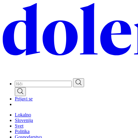
Skip
to
main
content
Prijavi se
Lokalno
Slovenija
Svet
Politika
Gospodarstvo