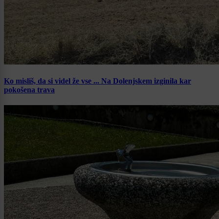
Ko misliš, da si videl že vse ... Na Dolenjskem izginila kar
pokošena trava