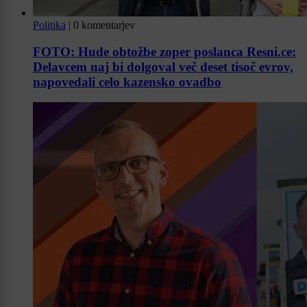
Politika
|
0 komentarjev
FOTO: Hude obtožbe zoper poslanca Resni.ce:
Delavcem naj bi dolgoval več deset tisoč evrov,
napovedali celo kazensko ovadbo