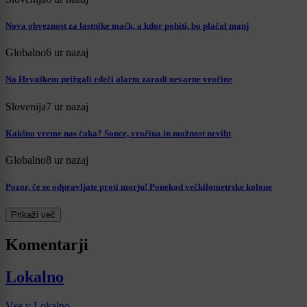
Nova obveznost za lastnike mačk, a kdor pohiti, bo plačal manj
Globalno
6 ur nazaj
Na Hrvaškem prižgali rdeči alarm zaradi nevarne vročine
Slovenija
7 ur nazaj
Kakšno vreme nas čaka? Sonce, vročina in možnost neviht
Globalno
8 ur nazaj
Pozor, če se odpravljate proti morju! Ponekod večkilometrske kolone
Prikaži več
Komentarji
Lokalno
Vse v Lokalno