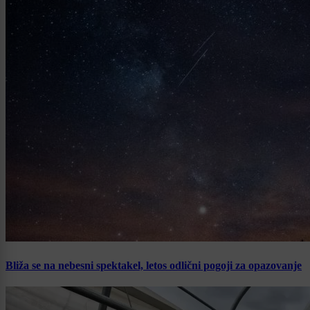
Bliža se na nebesni spektakel, letos odlični pogoji za opazovanje