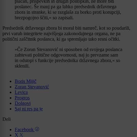
plačah, prispevkih in drugih postopkih, ne more biti
poslanec. Še manj pa ga lahko predsednik državnega
zbora in stranke, ki se razglaša za borko proti korupciji,
brezpogojno ščiti,« so zapisali.
Predsednik državnega zbora bi moral biti namreč, kot so poudarili,
prvi varuh integritete najvišjega zakonodajnega organa, ne pa
politični zaščitnik poslanca, ki ga spremljajo tako resni očitki.
»Če Zoran Stevanović ni sposoben od svojega poslanca
zahtevati politične odgovornosti, naj jo prevzame sam
in odstopi s funkcije predsednika državnega zbora,« so
sklenili.
Boris Mijič
Zoran Stevanović
Levica
Progros
Dolgovi
Saj ni res pa je
Deli
Facebook
X