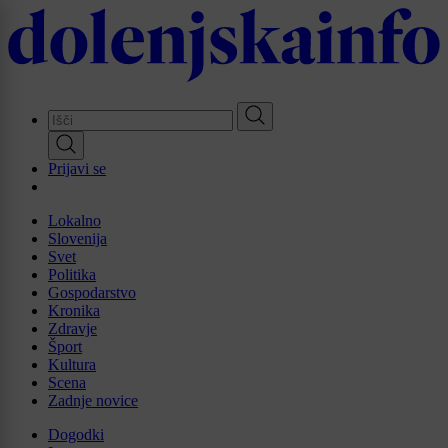
Skip
to
main
content
Prijavi se
Lokalno
Slovenija
Svet
Politika
Gospodarstvo
Kronika
Zdravje
Šport
Kultura
Scena
Zadnje novice
Dogodki