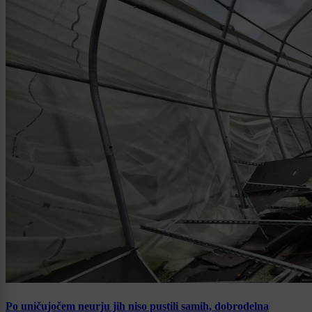
Po uničujočem neurju jih niso pustili samih, dobrodelna