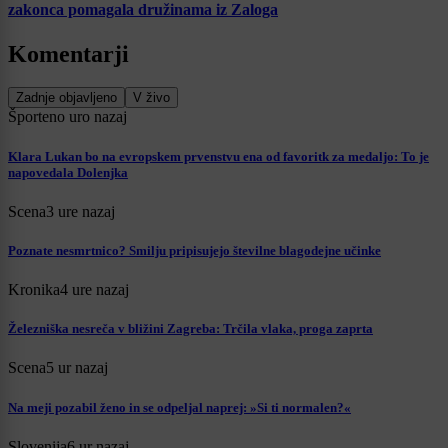
zakonca pomagala družinama iz Zaloga
Komentarji
Zadnje objavljeno
V živo
Šport
eno uro nazaj
Klara Lukan bo na evropskem prvenstvu ena od favoritk za medaljo: To je
napovedala Dolenjka
Scena
3 ure nazaj
Poznate nesmrtnico? Smilju pripisujejo številne blagodejne učinke
Kronika
4 ure nazaj
Železniška nesreča v bližini Zagreba: Trčila vlaka, proga zaprta
Scena
5 ur nazaj
Na meji pozabil ženo in se odpeljal naprej: »Si ti normalen?«
Slovenija
6 ur nazaj