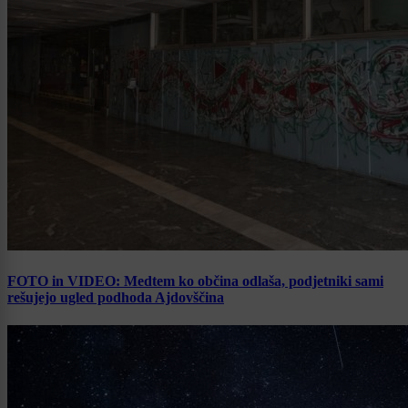
FOTO in VIDEO: Medtem ko občina odlaša, podjetniki sami
rešujejo ugled podhoda Ajdovščina