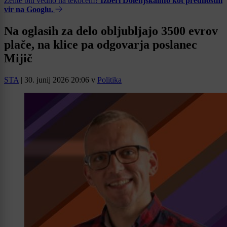
Želite biti vedno na tekočem?
Izberi Dolenjskainfo kot prednostni
vir na Googlu.
Na oglasih za delo obljubljajo 3500 evrov
plače, na klice pa odgovarja poslanec
Mijič
STA
|
30. junij 2026 20:06
v
Politika