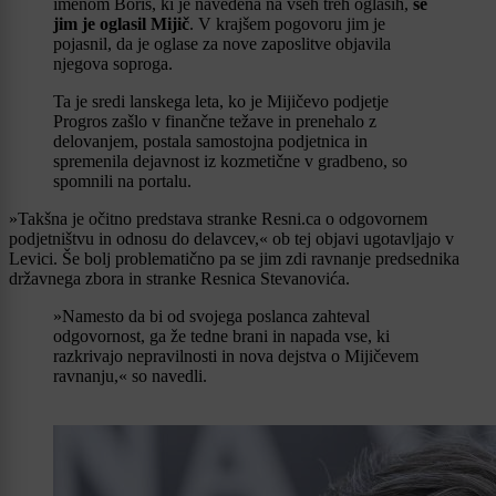
imenom Boris, ki je navedena na vseh treh oglasih,
se
jim je oglasil Mijič
. V krajšem pogovoru jim je
pojasnil, da je oglase za nove zaposlitve objavila
njegova soproga.
Ta je sredi lanskega leta, ko je Mijičevo podjetje
Progros zašlo v finančne težave in prenehalo z
delovanjem, postala samostojna podjetnica in
spremenila dejavnost iz kozmetične v gradbeno, so
spomnili na portalu.
»Takšna je očitno predstava stranke Resni.ca o odgovornem
podjetništvu in odnosu do delavcev,« ob tej objavi ugotavljajo v
Levici. Še bolj problematično pa se jim zdi ravnanje predsednika
državnega zbora in stranke Resnica Stevanovića.
»Namesto da bi od svojega poslanca zahteval
odgovornost, ga že tedne brani in napada vse, ki
razkrivajo nepravilnosti in nova dejstva o Mijičevem
ravnanju,« so navedli.