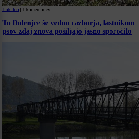
Lokalno
|
1 komentarjev
To Dolenjce še vedno razburja, lastnikom
psov zdaj znova pošiljajo jasno sporočilo