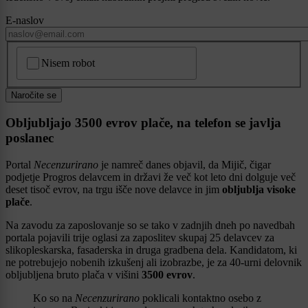
E-naslov
CAPTCHA
Nisem robot
Naročite se
Obljubljajo 3500 evrov plače, na telefon se javlja
poslanec
Portal
Necenzurirano
je namreč danes objavil, da Mijič, čigar
podjetje Progros delavcem in državi že več kot leto dni dolguje več
deset tisoč evrov, na trgu išče nove delavce in jim
obljublja visoke
plače
.
Na zavodu za zaposlovanje so se tako v zadnjih dneh po navedbah
portala pojavili trije oglasi za zaposlitev skupaj 25 delavcev za
slikopleskarska, fasaderska in druga gradbena dela. Kandidatom, ki
ne potrebujejo nobenih izkušenj ali izobrazbe, je za 40-urni delovnik
obljubljena bruto plača v višini
3500 evrov
.
Ko so na
Necenzurirano
poklicali kontaktno osebo z