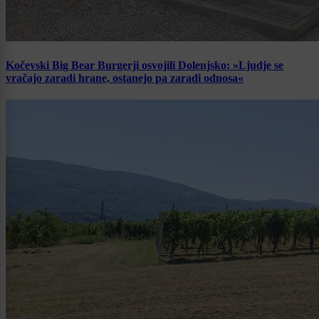
Kočevski Big Bear Burgerji osvojili Dolenjsko: »Ljudje se
vračajo zaradi hrane, ostanejo pa zaradi odnosa«