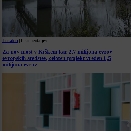
Lokalno
|
0 komentarjev
Za nov most v Krškem kar 2,7 milijona evrov
evropskih sredstev, celoten projekt vreden 6,5
milijona evrov