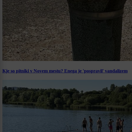
Kje so pitniki v Novem mestu? Enega je 'pospravil' vandalizem