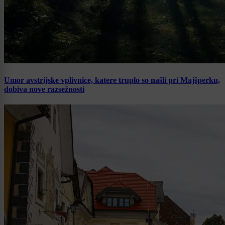
Umor avstrijske vplivnice, katere truplo so našli pri Majšperku,
dobiva nove razsežnosti