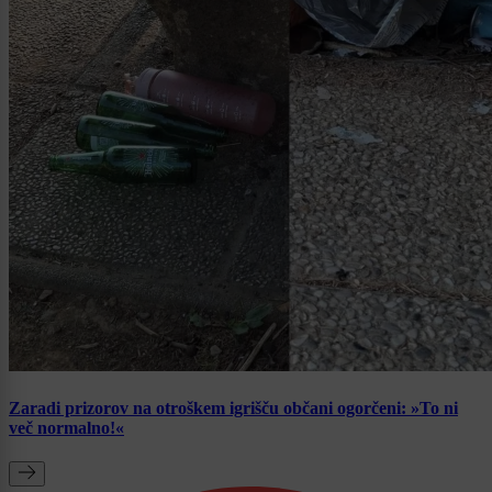
Zaradi prizorov na otroškem igrišču občani ogorčeni: »To ni
več normalno!«