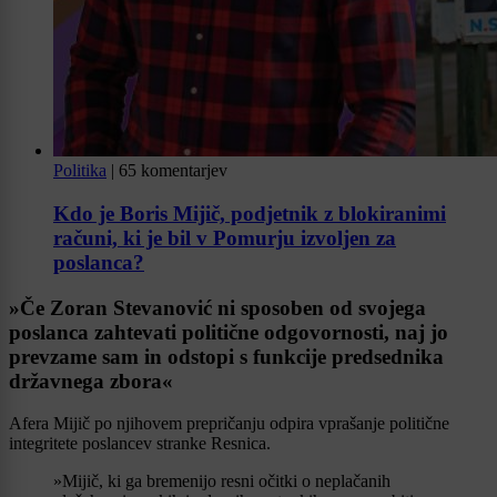
Politika
|
65 komentarjev
Kdo je Boris Mijič, podjetnik z blokiranimi
računi, ki je bil v Pomurju izvoljen za
poslanca?
»Če Zoran Stevanović ni sposoben od svojega
poslanca zahtevati politične odgovornosti, naj jo
prevzame sam in odstopi s funkcije predsednika
državnega zbora«
Afera Mijič po njihovem prepričanju odpira vprašanje politične
integritete poslancev stranke Resnica.
»Mijič, ki ga bremenijo resni očitki o neplačanih