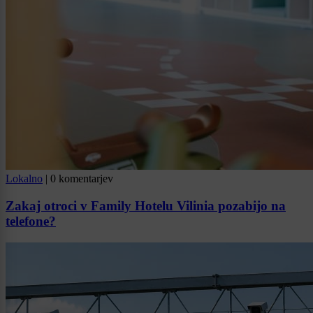
Lokalno
|
0 komentarjev
Zakaj otroci v Family Hotelu Vilinia pozabijo na
telefone?