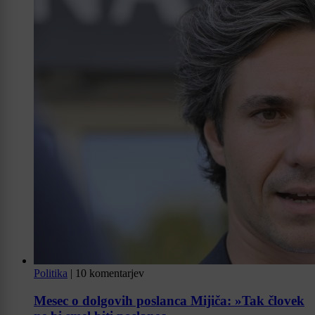
Politika
|
10 komentarjev
Mesec o dolgovih poslanca Mijiča: »Tak človek