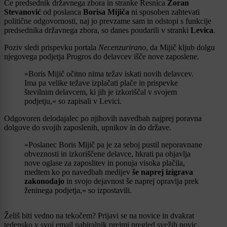
Če predsednik državnega zbora in stranke Resnica
Zoran
Stevanović
od poslanca
Borisa Mijiča
ni sposoben zahtevati
politične odgovornosti, naj jo prevzame sam in odstopi s funkcije
predsednika državnega zbora, so danes poudarili v stranki
Levica
.
Poziv sledi prispevku portala
Necenzurirano
, da Mijič kljub dolgu
njegovega podjetja Progros do delavcev išče nove zaposlene.
»Boris Mijič očitno nima težav iskati novih delavcev.
Ima pa velike težave izplačati plače in prispevke
številnim delavcem, ki jih je izkoriščal v svojem
podjetju,« so zapisali v Levici.
Odgovoren delodajalec po njihovih navedbah najprej poravna
dolgove do svojih zaposlenih, upnikov in do države.
»Poslanec Boris Mijič pa je za seboj pustil neporavnane
obveznosti in izkoriščene delavce, hkrati pa objavlja
nove oglase za zaposlitev in ponuja visoka plačila,
medtem ko po navedbah medijev
še naprej izigrava
zakonodajo
in svojo dejavnost še naprej opravlja prek
ženinega podjetja,« so izpostavili.
Želiš biti vedno na tekočem? Prijavi se na novice in dvakrat
tedensko v svoj email nabiralnik prejmi pregled svežih novic.