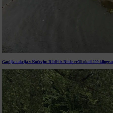
Ganljiva akcija v Kočevju: Ribiči iz Rinže rešili okoli 200 kilogr