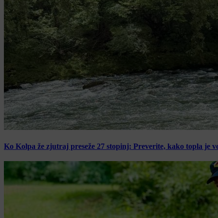
Ko Kolpa že zjutraj preseže 27 stopinj: Preverite, kako topla je v