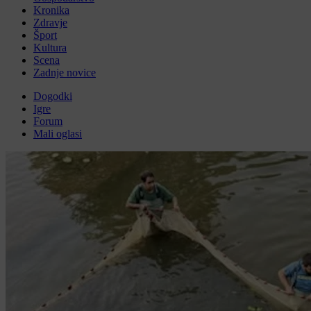
Kronika
Zdravje
Šport
Kultura
Scena
Zadnje novice
Dogodki
Igre
Forum
Mali oglasi