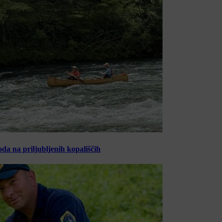
oda na priljubljenih kopališčih