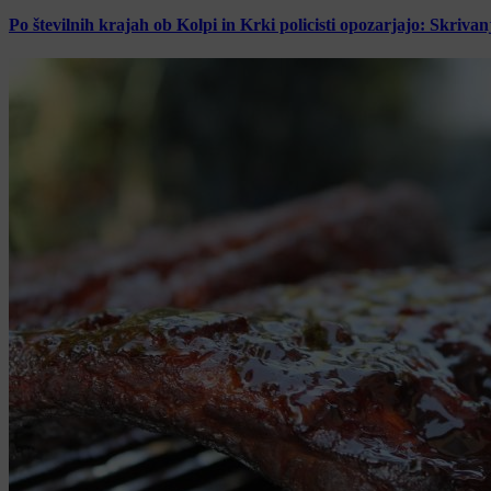
Po številnih krajah ob Kolpi in Krki policisti opozarjajo: Skrivan