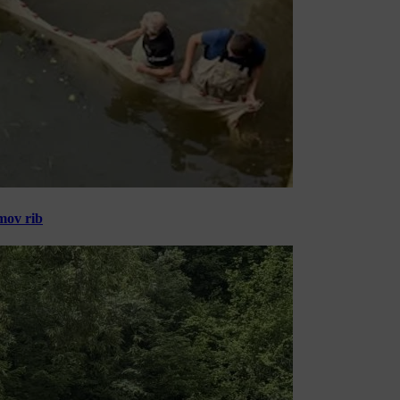
amov rib