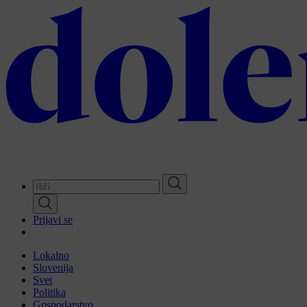
Skip
to
main
content
Prijavi se
Lokalno
Slovenija
Svet
Politika
Gospodarstvo