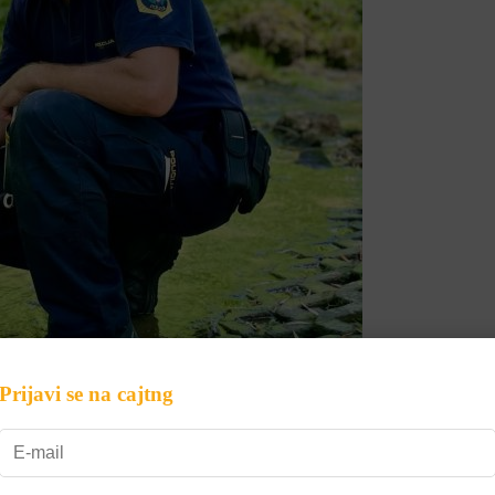
Prijavi se na cajtng
za svoje štirinožne sodelavce