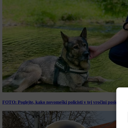
FOTO: Poglejte, kako novomeški policisti v tej vročini poskrbijo 