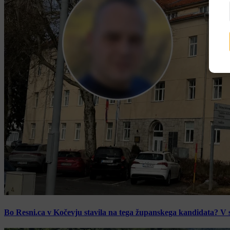
Bo Resni.ca v Kočevju stavila na tega županskega kandidata? V s