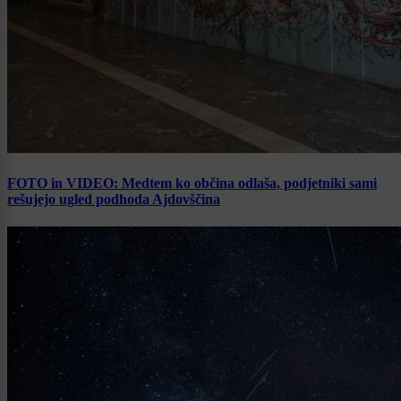
FOTO in VIDEO: Medtem ko občina odlaša, podjetniki sami
rešujejo ugled podhoda Ajdovščina