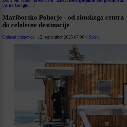
Želite biti vedno na tekočem?
Izberi Dolenjskainfo kot prednostni
vir na Googlu.
Mariborsko Pohorje - od zimskega centra
do celoletne destinacije
Oglasni prispevek
|
12. september 2025 07:00
v
Scena