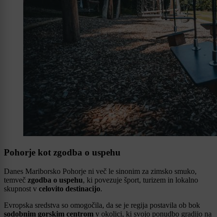
Pohorje kot zgodba o uspehu
Danes Mariborsko Pohorje ni več le sinonim za zimsko smuko,
temveč
zgodba o uspehu
, ki povezuje šport, turizem in lokalno
skupnost v
celovito destinacijo
.
Evropska sredstva so omogočila, da se je regija postavila ob bok
sodobnim gorskim centrom
v okolici, ki svojo ponudbo gradijo na