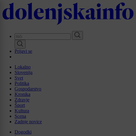
Skip
to
main
content
Prijavi se
Lokalno
Slovenija
Svet
Politika
Gospodarstvo
Kronika
Zdravje
Šport
Kultura
Scena
Zadnje novice
Dogodki