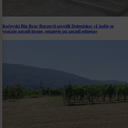
Kočevski Big Bear Burgerji osvojili Dolenjsko: »Ljudje se
vračajo zaradi hrane, ostanejo pa zaradi odnosa«