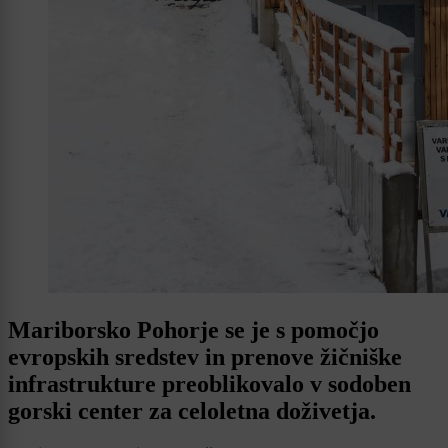
Mariborsko Pohorje se je s pomočjo
evropskih sredstev in prenove žičniške
infrastrukture preoblikovalo v sodoben
gorski center za celoletna doživetja.