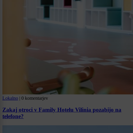
Lokalno
|
0 komentarjev
Zakaj otroci v Family Hotelu Vilinia pozabijo na
telefone?