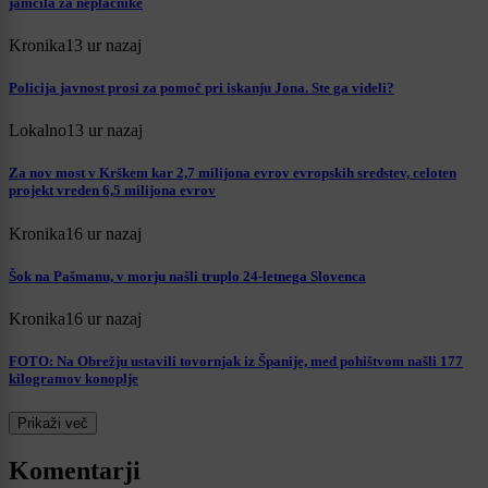
jamčila za neplačnike
Kronika
13 ur nazaj
Policija javnost prosi za pomoč pri iskanju Jona. Ste ga videli?
Lokalno
13 ur nazaj
Za nov most v Krškem kar 2,7 milijona evrov evropskih sredstev, celoten
projekt vreden 6,5 milijona evrov
Kronika
16 ur nazaj
Šok na Pašmanu, v morju našli truplo 24-letnega Slovenca
Kronika
16 ur nazaj
FOTO: Na Obrežju ustavili tovornjak iz Španije, med pohištvom našli 177
kilogramov konoplje
Prikaži več
Komentarji