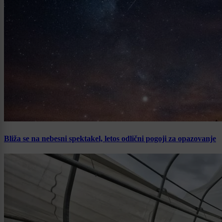
Bliža se na nebesni spektakel, letos odlični pogoji za opazovanje