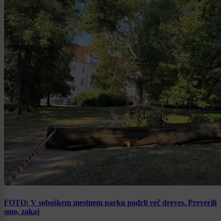
FOTO: V soboškem mestnem parku podrli več dreves. Preverili
smo, zakaj