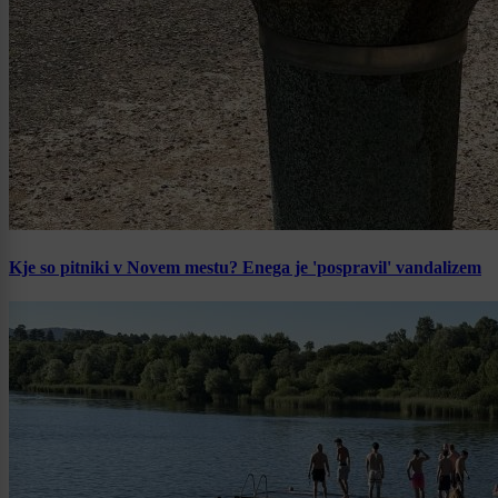
Kje so pitniki v Novem mestu? Enega je 'pospravil' vandalizem