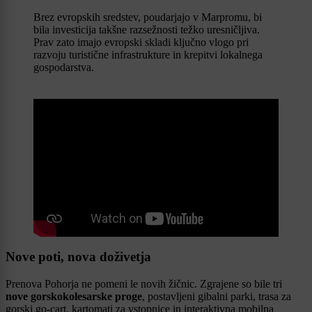
Brez evropskih sredstev, poudarjajo v Marpromu, bi
bila investicija takšne razsežnosti težko uresničljiva.
Prav zato imajo evropski skladi ključno vlogo pri
razvoju turistične infrastrukture in krepitvi lokalnega
gospodarstva.
Nove poti, nova doživetja
Prenova Pohorja ne pomeni le novih žičnic. Zgrajene so bile tri
nove gorskokolesarske proge
, postavljeni gibalni parki, trasa za
gorski go-cart, kartomati za vstopnice in interaktivna mobilna