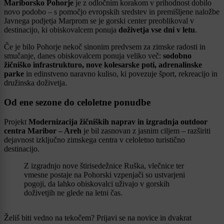
Mariborsko Pohorje
je z odločnim korakom v prihodnost dobilo
novo podobo – s pomočjo evropskih sredstev in premišljene naložbe
Javnega podjetja Marprom se je gorski center preoblikoval v
destinacijo, ki obiskovalcem ponuja
doživetja vse dni v letu
.
Če je bilo Pohorje nekoč sinonim predvsem za zimske radosti in
smučanje, danes obiskovalcem ponuja veliko več:
sodobno
žičniško infrastrukturo, nove kolesarske poti, adrenalinske
parke
in edinstveno naravno kuliso, ki povezuje šport, rekreacijo in
družinska doživetja.
Od ene sezone do celoletne ponudbe
Projekt
Modernizacija žičniških naprav in izgradnja outdoor
centra Maribor – Areh
je bil zasnovan z jasnim ciljem – razširiti
dejavnost izključno zimskega centra v celoletno turistično
destinacijo.
Z izgradnjo nove štirisedežnice Ruška, vlečnice ter
vmesne postaje na Pohorski vzpenjači so ustvarjeni
pogoji, da lahko obiskovalci uživajo v gorskih
doživetjih ne glede na letni čas.
Želiš biti vedno na tekočem? Prijavi se na novice in dvakrat