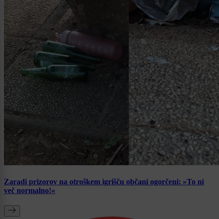
Zaradi prizorov na otroškem igrišču občani ogorčeni: »To ni
več normalno!«