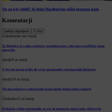
Ste ga kje videli? 45-letni Mariborčan odšel neznano kam
Komentarji
Zadnje objavljeno
V živo
Lokalno
eno uro nazaj
To Dolenjce še vedno razburja, lastnikom psov zdaj znova pošiljajo jasno
sporočilo
okolje
9 ur nazaj
V Novem mestu prišlo do večje spremembe veterinarskih dežurstev
okolje
10 ur nazaj
Več kot polovico vodomernih postaj zajele nizkovodne razmere
Globalno
11 ur nazaj
Prihajajo velike spremembe za vse, ki najemajo stanovanje: država bo