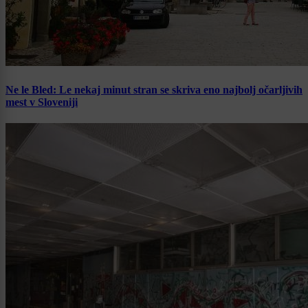
Ne le Bled: Le nekaj minut stran se skriva eno najbolj očarljivih
mest v Sloveniji