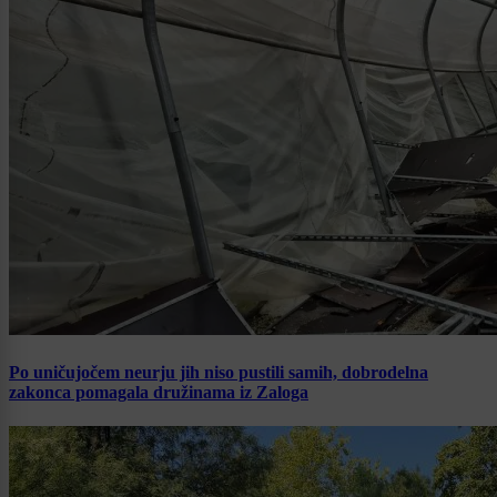
Po uničujočem neurju jih niso pustili samih, dobrodelna
zakonca pomagala družinama iz Zaloga