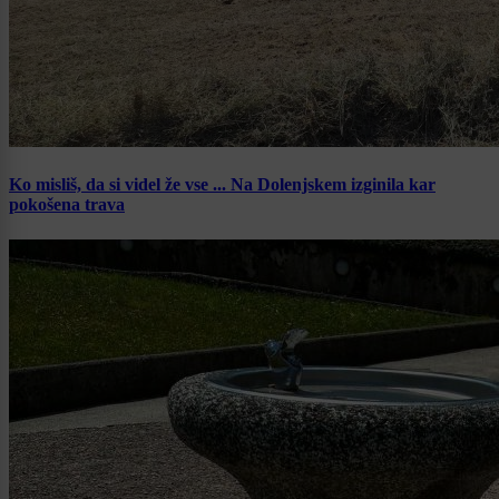
Ko misliš, da si videl že vse ... Na Dolenjskem izginila kar
pokošena trava