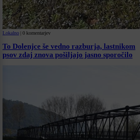
Lokalno
|
0 komentarjev
To Dolenjce še vedno razburja, lastnikom
psov zdaj znova pošiljajo jasno sporočilo