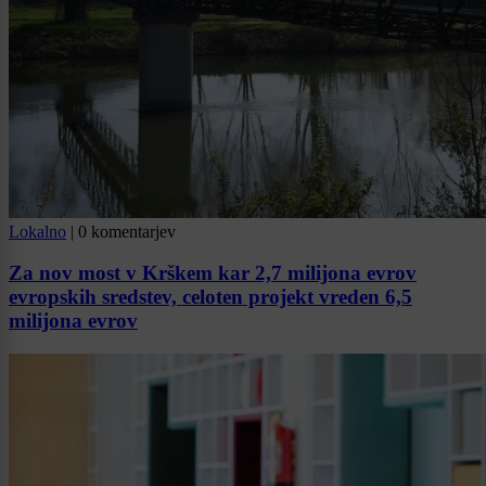
Lokalno
|
0 komentarjev
Za nov most v Krškem kar 2,7 milijona evrov
evropskih sredstev, celoten projekt vreden 6,5
milijona evrov