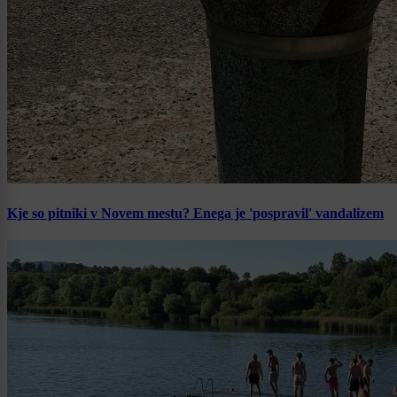
Kje so pitniki v Novem mestu? Enega je 'pospravil' vandalizem