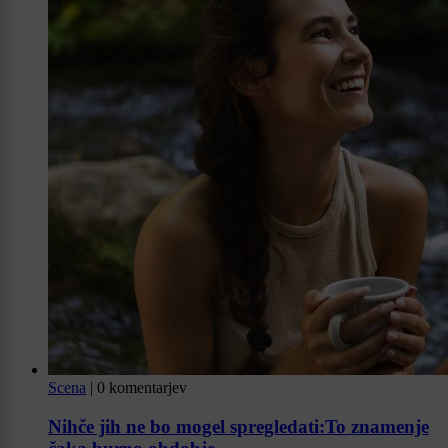
Scena
|
0 komentarjev
Nihče jih ne bo mogel spregledati:To znamenje