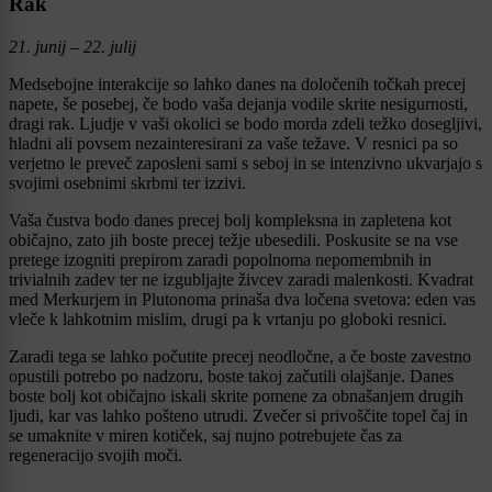
Rak
21. junij – 22. julij
Medsebojne interakcije so lahko danes na določenih točkah precej
napete, še posebej, če bodo vaša dejanja vodile skrite nesigurnosti,
dragi rak. Ljudje v vaši okolici se bodo morda zdeli težko dosegljivi,
hladni ali povsem nezainteresirani za vaše težave. V resnici pa so
verjetno le preveč zaposleni sami s seboj in se intenzivno ukvarjajo s
svojimi osebnimi skrbmi ter izzivi.
Vaša čustva bodo danes precej bolj kompleksna in zapletena kot
običajno, zato jih boste precej težje ubesedili. Poskusite se na vse
pretege izogniti prepirom zaradi popolnoma nepomembnih in
trivialnih zadev ter ne izgubljajte živcev zaradi malenkosti. Kvadrat
med Merkurjem in Plutonoma prinaša dva ločena svetova: eden vas
vleče k lahkotnim mislim, drugi pa k vrtanju po globoki resnici.
Zaradi tega se lahko počutite precej neodločne, a če boste zavestno
opustili potrebo po nadzoru, boste takoj začutili olajšanje. Danes
boste bolj kot običajno iskali skrite pomene za obnašanjem drugih
ljudi, kar vas lahko pošteno utrudi. Zvečer si privoščite topel čaj in
se umaknite v miren kotiček, saj nujno potrebujete čas za
regeneracijo svojih moči.