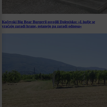
Kočevski Big Bear Burgerji osvojili Dolenjsko: »Ljudje se
vračajo zaradi hrane, ostanejo pa zaradi odnosa«