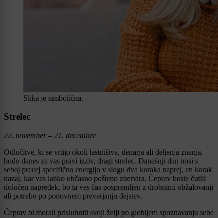
Slika je simbolična.
Strelec
22. november – 21. december
Odločitve, ki se vrtijo okoli lastništva, denarja ali deljenja znanja,
bodo danes za vas pravi izziv, dragi strelec. Današnji dan nosi s
seboj precej specifično energijo v slogu dva koraka naprej, en korak
nazaj, kar vas lahko občasno pošteno znervira. Čeprav boste čutili
določen napredek, bo ta ves čas pospremljen z drobnimi obžalovanji
ali potrebo po ponovnem preverjanju dejstev.
Čeprav bi morali prisluhniti svoji želji po globljem spoznavanju sebe