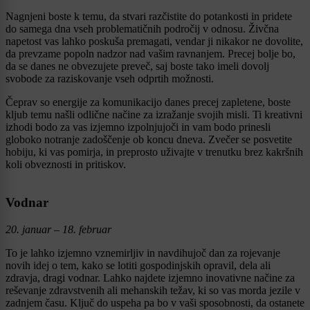
Nagnjeni boste k temu, da stvari razčistite do potankosti in pridete
do samega dna vseh problematičnih področij v odnosu. Živčna
napetost vas lahko poskuša premagati, vendar ji nikakor ne dovolite,
da prevzame popoln nadzor nad vašim ravnanjem. Precej bolje bo,
da se danes ne obvezujete preveč, saj boste tako imeli dovolj
svobode za raziskovanje vseh odprtih možnosti.
Čeprav so energije za komunikacijo danes precej zapletene, boste
kljub temu našli odlične načine za izražanje svojih misli. Ti kreativni
izhodi bodo za vas izjemno izpolnjujoči in vam bodo prinesli
globoko notranje zadoščenje ob koncu dneva. Zvečer se posvetite
hobiju, ki vas pomirja, in preprosto uživajte v trenutku brez kakršnih
koli obveznosti in pritiskov.
Vodnar
20. januar – 18. februar
To je lahko izjemno vznemirljiv in navdihujoč dan za rojevanje
novih idej o tem, kako se lotiti gospodinjskih opravil, dela ali
zdravja, dragi vodnar. Lahko najdete izjemno inovativne načine za
reševanje zdravstvenih ali mehanskih težav, ki so vas morda jezile v
zadnjem času. Ključ do uspeha pa bo v vaši sposobnosti, da ostanete