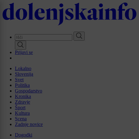
Skip
to
main
content
Prijavi se
Lokalno
Slovenija
Svet
Politika
Gospodarstvo
Kronika
Zdravje
Šport
Kultura
Scena
Zadnje novice
Dogodki