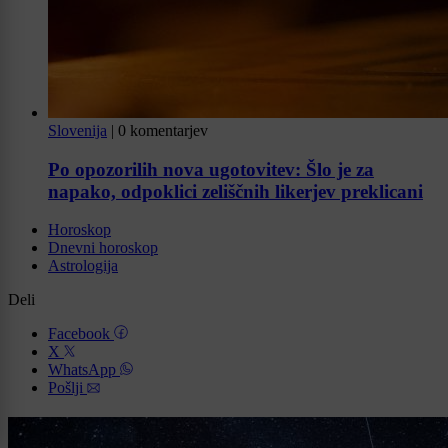
Slovenija
|
0 komentarjev
Po opozorilih nova ugotovitev: Šlo je za
napako, odpoklici zeliščnih likerjev preklicani
Horoskop
Dnevni horoskop
Astrologija
Deli
Facebook
X
WhatsApp
Pošlji