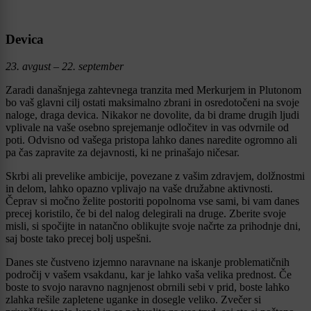
Devica
23. avgust – 22. september
Zaradi današnjega zahtevnega tranzita med Merkurjem in Plutonom
bo vaš glavni cilj ostati maksimalno zbrani in osredotočeni na svoje
naloge, draga devica. Nikakor ne dovolite, da bi drame drugih ljudi
vplivale na vaše osebno sprejemanje odločitev in vas odvrnile od
poti. Odvisno od vašega pristopa lahko danes naredite ogromno ali
pa čas zapravite za dejavnosti, ki ne prinašajo ničesar.
Skrbi ali prevelike ambicije, povezane z vašim zdravjem, dolžnostmi
in delom, lahko opazno vplivajo na vaše družabne aktivnosti.
Čeprav si močno želite postoriti popolnoma vse sami, bi vam danes
precej koristilo, če bi del nalog delegirali na druge. Zberite svoje
misli, si spočijte in natančno oblikujte svoje načrte za prihodnje dni,
saj boste tako precej bolj uspešni.
Danes ste čustveno izjemno naravnane na iskanje problematičnih
področij v vašem vsakdanu, kar je lahko vaša velika prednost. Če
boste to svojo naravno nagnjenost obrnili sebi v prid, boste lahko
zlahka rešile zapletene uganke in dosegle veliko. Zvečer si