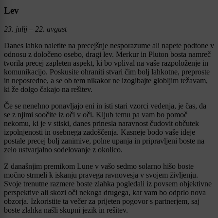
Lev
23. julij – 22. avgust
Danes lahko naletite na precejšnje nesporazume ali napete podtone v
odnosu z določeno osebo, dragi lev. Merkur in Pluton bosta namreč
tvorila precej zapleten aspekt, ki bo vplival na vaše razpoloženje in
komunikacijo. Poskusite ohraniti stvari čim bolj lahkotne, preproste
in neposredne, a se ob tem nikakor ne izogibajte globljim težavam,
ki že dolgo čakajo na rešitev.
Če se nenehno ponavljajo eni in isti stari vzorci vedenja, je čas, da
se z njimi soočite iz oči v oči. Kljub temu pa vam bo pomoč
nekomu, ki je v stiski, danes prinesla naravnost čudovit občutek
izpolnjenosti in osebnega zadoščenja. Kasneje bodo vaše ideje
postale precej bolj zanimive, polne upanja in pripravljeni boste na
zelo ustvarjalno sodelovanje z okolico.
Z današnjim premikom Lune v vašo sedmo solarno hišo boste
močno strmeli k iskanju pravega ravnovesja v svojem življenju.
Svoje trenutne razmere boste zlahka pogledali iz povsem objektivne
perspektive ali skozi oči nekoga drugega, kar vam bo odprlo nova
obzorja. Izkoristite ta večer za prijeten pogovor s partnerjem, saj
boste zlahka našli skupni jezik in rešitev.