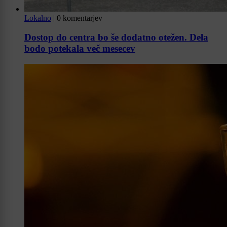
Lokalno
|
0 komentarjev
Dostop do centra bo še dodatno otežen. Dela
bodo potekala več mesecev