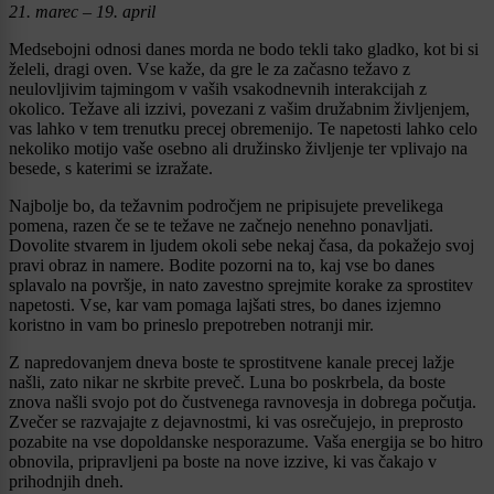
21. marec – 19. april
Medsebojni odnosi danes morda ne bodo tekli tako gladko, kot bi si
želeli, dragi oven. Vse kaže, da gre le za začasno težavo z
neulovljivim tajmingom v vaših vsakodnevnih interakcijah z
okolico. Težave ali izzivi, povezani z vašim družabnim življenjem,
vas lahko v tem trenutku precej obremenijo. Te napetosti lahko celo
nekoliko motijo vaše osebno ali družinsko življenje ter vplivajo na
besede, s katerimi se izražate.
Najbolje bo, da težavnim področjem ne pripisujete prevelikega
pomena, razen če se te težave ne začnejo nenehno ponavljati.
Dovolite stvarem in ljudem okoli sebe nekaj časa, da pokažejo svoj
pravi obraz in namere. Bodite pozorni na to, kaj vse bo danes
splavalo na površje, in nato zavestno sprejmite korake za sprostitev
napetosti. Vse, kar vam pomaga lajšati stres, bo danes izjemno
koristno in vam bo prineslo prepotreben notranji mir.
Z napredovanjem dneva boste te sprostitvene kanale precej lažje
našli, zato nikar ne skrbite preveč. Luna bo poskrbela, da boste
znova našli svojo pot do čustvenega ravnovesja in dobrega počutja.
Zvečer se razvajajte z dejavnostmi, ki vas osrečujejo, in preprosto
pozabite na vse dopoldanske nesporazume. Vaša energija se bo hitro
obnovila, pripravljeni pa boste na nove izzive, ki vas čakajo v
prihodnjih dneh.