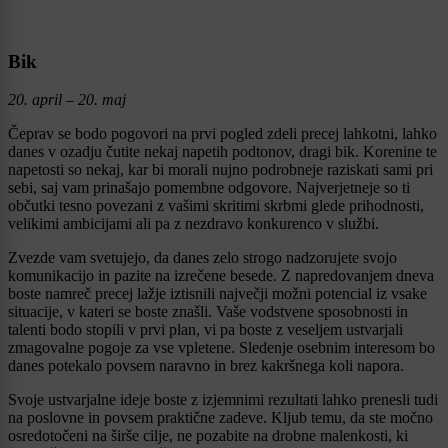
Bik
20. april – 20. maj
Čeprav se bodo pogovori na prvi pogled zdeli precej lahkotni, lahko
danes v ozadju čutite nekaj napetih podtonov, dragi bik. Korenine te
napetosti so nekaj, kar bi morali nujno podrobneje raziskati sami pri
sebi, saj vam prinašajo pomembne odgovore. Najverjetneje so ti
občutki tesno povezani z vašimi skritimi skrbmi glede prihodnosti,
velikimi ambicijami ali pa z nezdravo konkurenco v službi.
Zvezde vam svetujejo, da danes zelo strogo nadzorujete svojo
komunikacijo in pazite na izrečene besede. Z napredovanjem dneva
boste namreč precej lažje iztisnili največji možni potencial iz vsake
situacije, v kateri se boste znašli. Vaše vodstvene sposobnosti in
talenti bodo stopili v prvi plan, vi pa boste z veseljem ustvarjali
zmagovalne pogoje za vse vpletene. Sledenje osebnim interesom bo
danes potekalo povsem naravno in brez kakršnega koli napora.
Svoje ustvarjalne ideje boste z izjemnimi rezultati lahko prenesli tudi
na poslovne in povsem praktične zadeve. Kljub temu, da ste močno
osredotočeni na širše cilje, ne pozabite na drobne malenkosti, ki