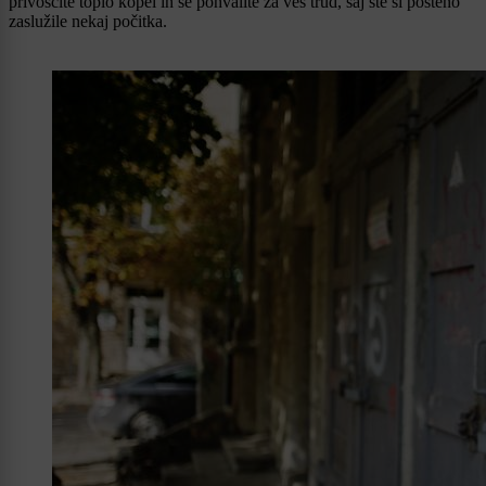
privoščite toplo kopel in se pohvalite za ves trud, saj ste si pošteno
zaslužile nekaj počitka.