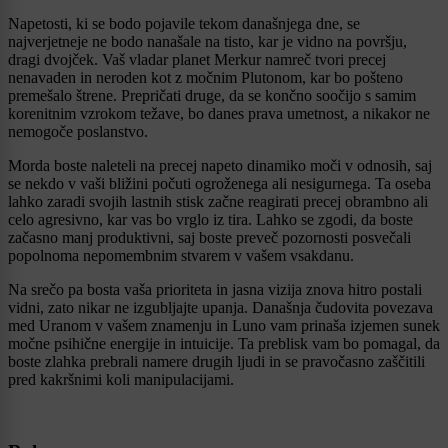
Napetosti, ki se bodo pojavile tekom današnjega dne, se
najverjetneje ne bodo nanašale na tisto, kar je vidno na površju,
dragi dvojček. Vaš vladar planet Merkur namreč tvori precej
nenavaden in neroden kot z močnim Plutonom, kar bo pošteno
premešalo štrene. Prepričati druge, da se končno soočijo s samim
korenitnim vzrokom težave, bo danes prava umetnost, a nikakor ne
nemogoče poslanstvo.
Morda boste naleteli na precej napeto dinamiko moči v odnosih, saj
se nekdo v vaši bližini počuti ogroženega ali nesigurnega. Ta oseba
lahko zaradi svojih lastnih stisk začne reagirati precej obrambno ali
celo agresivno, kar vas bo vrglo iz tira. Lahko se zgodi, da boste
začasno manj produktivni, saj boste preveč pozornosti posvečali
popolnoma nepomembnim stvarem v vašem vsakdanu.
Na srečo pa bosta vaša prioriteta in jasna vizija znova hitro postali
vidni, zato nikar ne izgubljajte upanja. Današnja čudovita povezava
med Uranom v vašem znamenju in Luno vam prinaša izjemen sunek
močne psihične energije in intuicije. Ta preblisk vam bo pomagal, da
boste zlahka prebrali namere drugih ljudi in se pravočasno zaščitili
pred kakršnimi koli manipulacijami.