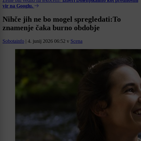
Želite biti vedno na tekočem?
Izberi Dolenjskainfo kot prednostni
vir na Googlu.
Nihče jih ne bo mogel spregledati:To
znamenje čaka burno obdobje
Sobotainfo
|
4. junij 2026 06:52
v
Scena