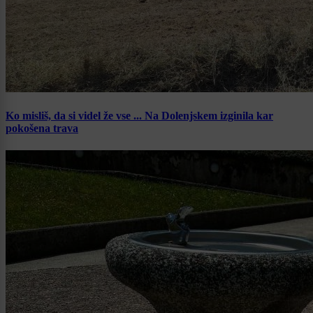
Ko misliš, da si videl že vse ... Na Dolenjskem izginila kar
pokošena trava