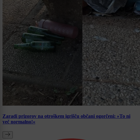
Zaradi prizorov na otroškem igrišču občani ogorčeni: »To ni
več normalno!«