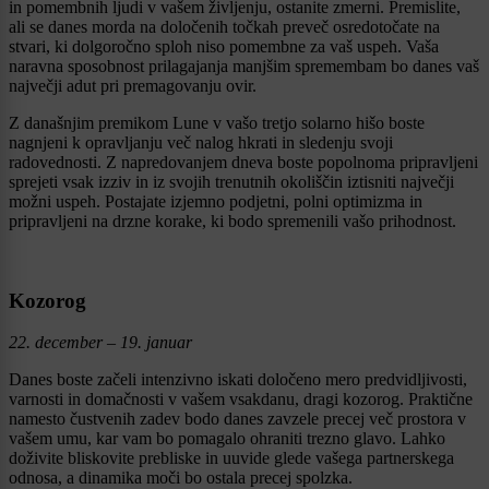
in pomembnih ljudi v vašem življenju, ostanite zmerni. Premislite,
ali se danes morda na določenih točkah preveč osredotočate na
stvari, ki dolgoročno sploh niso pomembne za vaš uspeh. Vaša
naravna sposobnost prilagajanja manjšim spremembam bo danes vaš
največji adut pri premagovanju ovir.
Z današnjim premikom Lune v vašo tretjo solarno hišo boste
nagnjeni k opravljanju več nalog hkrati in sledenju svoji
radovednosti. Z napredovanjem dneva boste popolnoma pripravljeni
sprejeti vsak izziv in iz svojih trenutnih okoliščin iztisniti največji
možni uspeh. Postajate izjemno podjetni, polni optimizma in
pripravljeni na drzne korake, ki bodo spremenili vašo prihodnost.
Kozorog
22. december – 19. januar
Danes boste začeli intenzivno iskati določeno mero predvidljivosti,
varnosti in domačnosti v vašem vsakdanu, dragi kozorog. Praktične
namesto čustvenih zadev bodo danes zavzele precej več prostora v
vašem umu, kar vam bo pomagalo ohraniti trezno glavo. Lahko
doživite bliskovite prebliske in uuvide glede vašega partnerskega
odnosa, a dinamika moči bo ostala precej spolzka.