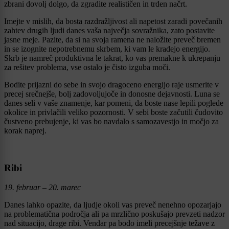
zbrani dovolj dolgo, da zgradite realističen in trden načrt.
Imejte v mislih, da bosta razdražljivost ali napetost zaradi povečanih
zahtev drugih ljudi danes vaša največja sovražnika, zato postavite
jasne meje. Pazite, da si na svoja ramena ne naložite preveč bremen
in se izognite nepotrebnemu skrbem, ki vam le kradejo energijo.
Skrb je namreč produktivna le takrat, ko vas premakne k ukrepanju
za rešitev problema, vse ostalo je čisto izguba moči.
Bodite prijazni do sebe in svojo dragoceno energijo raje usmerite v
precej srečnejše, bolj zadovoljujoče in donosne dejavnosti. Luna se
danes seli v vaše znamenje, kar pomeni, da boste nase lepili poglede
okolice in privlačili veliko pozornosti. V sebi boste začutili čudovito
čustveno prebujenje, ki vas bo navdalo s samozavestjo in močjo za
korak naprej.
Ribi
19. februar – 20. marec
Danes lahko opazite, da ljudje okoli vas preveč nenehno opozarjajo
na problematična področja ali pa mrzlično poskušajo prevzeti nadzor
nad situacijo, drage ribi. Vendar pa bodo imeli precejšnje težave z