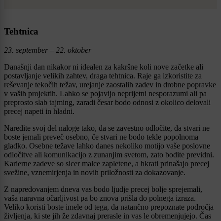
Tehtnica
23. september – 22. oktober
Današnji dan nikakor ni idealen za kakršne koli nove začetke ali
postavljanje velikih zahtev, draga tehtnica. Raje ga izkoristite za
reševanje tekočih težav, urejanje zaostalih zadev in drobne popravke
v vaših projektih. Lahko se pojavijo neprijetni nesporazumi ali pa
preprosto slab tajming, zaradi česar bodo odnosi z okolico delovali
precej napeti in hladni.
Naredite svoj del naloge tako, da se zavestno odločite, da stvari ne
boste jemali preveč osebno, če stvari ne bodo tekle popolnoma
gladko. Osebne težave lahko danes nekoliko motijo vaše poslovne
odločitve ali komunikacijo z zunanjim svetom, zato bodite previdni.
Karierne zadeve so sicer malce zapletene, a hkrati prinašajo precej
svežine, vznemirjenja in novih priložnosti za dokazovanje.
Z napredovanjem dneva vas bodo ljudje precej bolje sprejemali,
vaša naravna očarljivost pa bo znova prišla do polnega izraza.
Veliko koristi boste imele od tega, da natančno prepoznate področja
življenja, ki ste jih že zdavnaj prerasle in vas le obremenjujejo. Čas