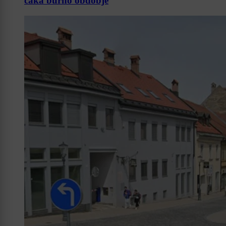
čaka burno obdobje