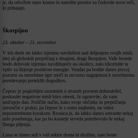
je, da odvržete staro kramo in naredite prostor za čudovite nove reči,
ki prihajajo.
Škorpijon
23. oktober – 21. november
V teh dneh ste lahko izjemno navdušeni nad deljenjem svojih misli,
idej ali globokih prepričanj z drugimi, dragi škorpijon. Vaše besede
bodo delovale izjemno navdihujoče na okolico, zato izkoristite ta
vpliv za širjenje pozitivne energije. Vendar pa bodite danes precej
pozorni na morebitne igre moči in nevarno nagnjenost k nenehnemu
premlevanju preteklih dogodkov.
Čeprav je poglobljen razmislek o stvareh povsem dobrodošel,
poskusite negativne misli hitro otresti, če ugotovite, da vam
uničujejo dan. Poiščite način, kako svoje občutke in prepričanja
uresničiti v praksi, pa čeprav le z enim majhnim, na videz
nepomembnim korakom. Resnica je, da lahko danes ustvarite nekaj
zelo posebnega, kar pa bo kasneje seveda potrebovalo še nekaj
finega piljenja.
Luna se danes seli v vaš sektor doma in družine, zato boste