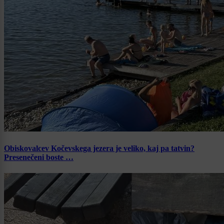
Obiskovalcev Kočevskega jezera je veliko, kaj pa tatvin?
Presenečeni boste …