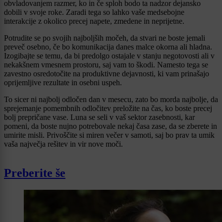
obvladovanjem razmer, ko in če sploh bodo ta nadzor dejansko
dobili v svoje roke. Zaradi tega so lahko vaše medsebojne
interakcije z okolico precej napete, zmedene in neprijetne.
Potrudite se po svojih najboljših močeh, da stvari ne boste jemali
preveč osebno, če bo komunikacija danes malce okorna ali hladna.
Izogibajte se temu, da bi predolgo ostajale v stanju negotovosti ali v
nekakšnem vmesnem prostoru, saj vam to škodi. Namesto tega se
zavestno osredotočite na produktivne dejavnosti, ki vam prinašajo
oprijemljive rezultate in osebni uspeh.
To sicer ni najbolj odločen dan v mesecu, zato bo morda najbolje, da
sprejemanje pomembnih odločitev preložite na čas, ko boste precej
bolj prepričane vase. Luna se seli v vaš sektor zasebnosti, kar
pomeni, da boste nujno potrebovale nekaj časa zase, da se zberete in
umirite misli. Privoščite si miren večer v samoti, saj bo prav ta umik
vaša največja rešitev in vir nove moči.
Preberite še