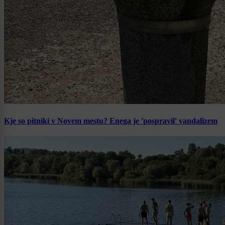
Kje so pitniki v Novem mestu? Enega je 'pospravil' vandalizem