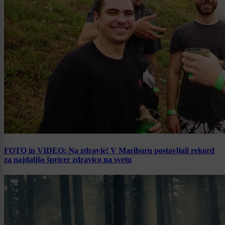
FOTO in VIDEO: Na zdravje! V Mariboru postavljali rekord
za najdaljšo špricer zdravico na svetu