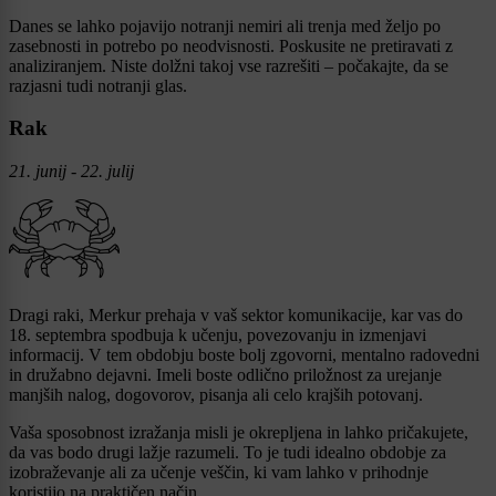
Danes se lahko pojavijo notranji nemiri ali trenja med željo po
zasebnosti in potrebo po neodvisnosti. Poskusite ne pretiravati z
analiziranjem. Niste dolžni takoj vse razrešiti – počakajte, da se
razjasni tudi notranji glas.
Rak
21. junij - 22. julij
Dragi raki, Merkur prehaja v vaš sektor komunikacije, kar vas do
18. septembra spodbuja k učenju, povezovanju in izmenjavi
informacij. V tem obdobju boste bolj zgovorni, mentalno radovedni
in družabno dejavni. Imeli boste odlično priložnost za urejanje
manjših nalog, dogovorov, pisanja ali celo krajših potovanj.
Vaša sposobnost izražanja misli je okrepljena in lahko pričakujete,
da vas bodo drugi lažje razumeli. To je tudi idealno obdobje za
izobraževanje ali za učenje veščin, ki vam lahko v prihodnje
koristijo na praktičen način.