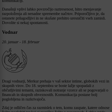
komunikaciji.
Današnji vplivi lahko povzročijo raztresenost, hitro menjavanje
razpoloženja ali nenadne spremembe načrtov. Priporočljivo je, da
ostanete prilagodljivi in ne skušate prehitro uresničiti vseh zamisli.
Dovolite si nekaj spontanosti.
Vodnar
20. januar - 18. februar
Dragi vodnarji, Merkur prehaja v vaš sektor intime, globokih vezi in
skupnih virov. Do 18. septembra se boste lažje spopadali z
občutljivimi temami, raziskovali notranje vzorce ali se pogovarjali o
financah in skupnih obveznostih. Komunikacija postane bolj
poglobljena in razkrivajoča.
Zdaj je odličen čas za razmislek o tem, komu zaupate, katere odnose