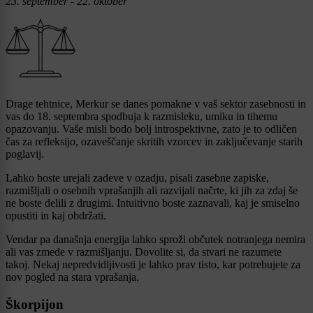
23. september - 22. oktober
Drage tehtnice, Merkur se danes pomakne v vaš sektor zasebnosti in
vas do 18. septembra spodbuja k razmisleku, umiku in tihemu
opazovanju. Vaše misli bodo bolj introspektivne, zato je to odličen
čas za refleksijo, ozaveščanje skritih vzorcev in zaključevanje starih
poglavij.
Lahko boste urejali zadeve v ozadju, pisali zasebne zapiske,
razmišljali o osebnih vprašanjih ali razvijali načrte, ki jih za zdaj še
ne boste delili z drugimi. Intuitivno boste zaznavali, kaj je smiselno
opustiti in kaj obdržati.
Vendar pa današnja energija lahko sproži občutek notranjega nemira
ali vas zmede v razmišljanju. Dovolite si, da stvari ne razumete
takoj. Nekaj nepredvidljivosti je lahko prav tisto, kar potrebujete za
nov pogled na stara vprašanja.
Škorpijon