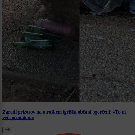
Zaradi prizorov na otroškem igrišču občani ogorčeni: »To ni
več normalno!«