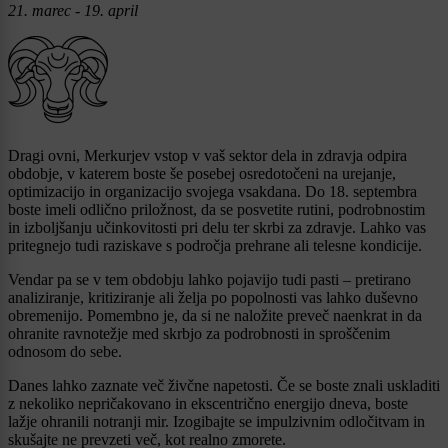
21. marec - 19. april
Dragi ovni, Merkurjev vstop v vaš sektor dela in zdravja odpira
obdobje, v katerem boste še posebej osredotočeni na urejanje,
optimizacijo in organizacijo svojega vsakdana. Do 18. septembra
boste imeli odlično priložnost, da se posvetite rutini, podrobnostim
in izboljšanju učinkovitosti pri delu ter skrbi za zdravje. Lahko vas
pritegnejo tudi raziskave s področja prehrane ali telesne kondicije.
Vendar pa se v tem obdobju lahko pojavijo tudi pasti – pretirano
analiziranje, kritiziranje ali želja po popolnosti vas lahko duševno
obremenijo. Pomembno je, da si ne naložite preveč naenkrat in da
ohranite ravnotežje med skrbjo za podrobnosti in sproščenim
odnosom do sebe.
Danes lahko zaznate več živčne napetosti. Če se boste znali uskladiti
z nekoliko nepričakovano in ekscentrično energijo dneva, boste
lažje ohranili notranji mir. Izogibajte se impulzivnim odločitvam in
skušajte ne prevzeti več, kot realno zmorete.