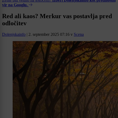
Želite biti vedno na tekočem?
Izberi Dolenjskainfo kot prednostni
vir na Googlu.
Red ali kaos? Merkur vas postavlja pred
odločitev
Dolenjskainfo
|
2. september 2025 07:16
v
Scena