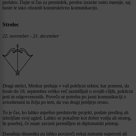
prehitro. Dajte si čas za premislek, preden izrazite ostro mnenje, saj
boste le tako ohranili konstruktivno komunikacijo.
Strelec
22. november - 21. december
Dragi strelci, Merkur prehaja v vaš poklicni sektor, kar pomeni, da
boste do 18. septembra veliko več razmišljali o svojih ciljih, poklicni
poti in odgovornostih. Poveča se potreba po jasni komunikaciji z
avtoritetami in želja po tem, da vas drugi jemljejo resno.
To je čas, ko lahko uspešno predstavite projekt, podate predlog ali
izboljšate svoj ugled. Lahko se pokažete kot dober vodja ali strateg,
še posebej, če znate zavzeti premišljen in diplomatski pristop.
Današnja dinamika pa lahko povzroči nekaj notranje napetosti ali