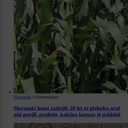
Slovenija
|
0 komentarjev
Slovenski kmet zadnjih 20 let ni globoko oral
niti gnojil, poglejte, kakšno koruzo je pridelal