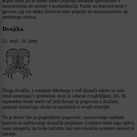
Kljub temu pa se danes lahko pojavijo nenadne spremembe v
razpoloženju ali motnje v komunikaciji. Pazite na impulzivnost v
govoru, saj vas lahko živčnost hitro pripelje do nesporazumov ali
prehitrega odziva.
Dvojčka
21. maj - 20. junij
Dragi dvojčki, z vstopom Merkurja v vaš domači sektor se vaše
misli usmerjajo v preteklost, dom in odnose z najbližjimi. Do 18.
septembra boste imeli več priložnosti za pogovore z družino,
urejanje domačega okolja in razmislek o svojih temeljih.
To je dober čas za poglobljene pogovore, razumevanje osebnih
korenin in načrtovanje domačih projektov. Umirjen ritem tega vpliva
vam omogoča, da bolje začutite, kaj vam resnično pomeni varnost in
udobje.