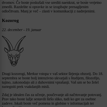
dvomov. Če boste poskušali vse urediti naenkrat, se boste verjetno
zmedli. Razdelite si opravke in se izogibajte prenagljenim
odločitvam. Manj je več – zlasti v komunikaciji z nadrejenimi.
Kozorog
22. december - 19. januar
Dragi kozorogi, Merkur vstopa v vaš sektor širjenja obzorij. Do 18.
septembra se boste bolj intenzivno ukvarjali s študijem, filozofijo,
tujino, zakonodajo ali z duhovnimi vprašanji. Vaš um se bo želel
raztegniti prek vsakdanjih misli.
Zdaj je idealen čas za učenje, poučevanje ali načrtovanje potovanj.
Prav tako boste lažje sestavili širšo sliko, tudi ko gre za osebne
zadeve. Iskali boste več pomena in globine v informacijah ter