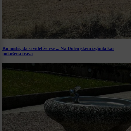
Ko misliš, da si videl že vse ... Na Dolenjskem izginila kar
pokošena trava