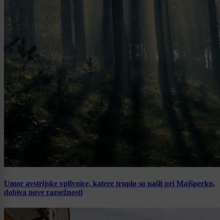
Umor avstrijske vplivnice, katere truplo so našli pri Majšperku,
dobiva nove razsežnosti