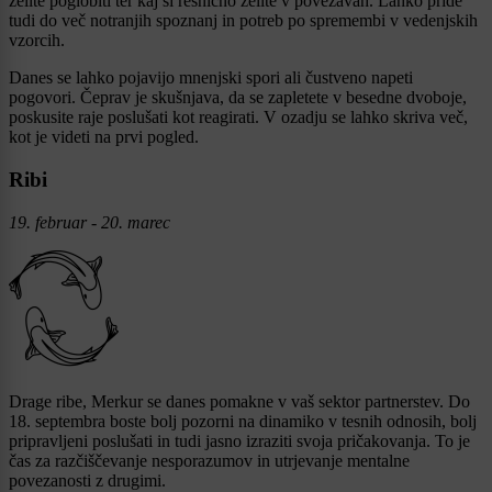
želite poglobiti ter kaj si resnično želite v povezavah. Lahko pride
tudi do več notranjih spoznanj in potreb po spremembi v vedenjskih
vzorcih.
Danes se lahko pojavijo mnenjski spori ali čustveno napeti
pogovori. Čeprav je skušnjava, da se zapletete v besedne dvoboje,
poskusite raje poslušati kot reagirati. V ozadju se lahko skriva več,
kot je videti na prvi pogled.
Ribi
19. februar - 20. marec
Drage ribe, Merkur se danes pomakne v vaš sektor partnerstev. Do
18. septembra boste bolj pozorni na dinamiko v tesnih odnosih, bolj
pripravljeni poslušati in tudi jasno izraziti svoja pričakovanja. To je
čas za razčiščevanje nesporazumov in utrjevanje mentalne
povezanosti z drugimi.