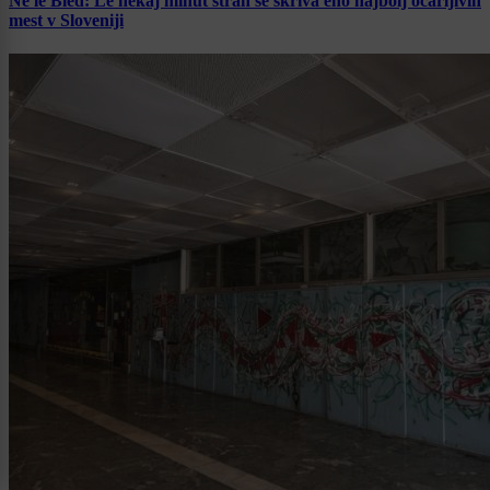
Ne le Bled: Le nekaj minut stran se skriva eno najbolj očarljivih
mest v Sloveniji