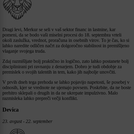
Dragi levi, Merkur se seli v vaš sektor financ in lastnine, kar
pomeni, da se bodo vaši miselni procesi do 18. septembra vrteli
okoli zaslužka, vrednot, proračuna in osebnih virov. To je čas, ko si
lahko naredite odličen načrt za dolgoročno stabilnost in premišljeno
vlaganje svojega truda.
Zdaj razmišljate bolj praktično in logično, zato lahko postanete bolj
disciplinirani pri ravnanju z denarjem. Dobro je tudi obdobje za
premislek o svojih talentih in tem, kako jih najbolje unovčiti.
V prvih dneh tega prehoda se lahko pojavijo napetosti, še posebej v
odnosih, kjer se vrednote ne ujemajo povsem. Poskrbite, da ne boste
prehitro sklepali o drugih in da ne ukrepate impulzivno. Malo
razmisleka lahko prepreči večji konflikt.
Devica
23. avgust - 22. september