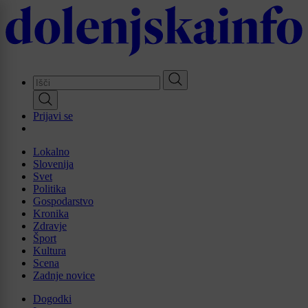
Skip
to
main
content
Prijavi se
Lokalno
Slovenija
Svet
Politika
Gospodarstvo
Kronika
Zdravje
Šport
Kultura
Scena
Zadnje novice
Dogodki