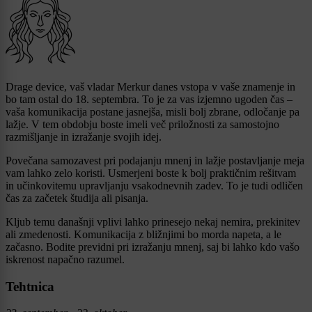
Drage device, vaš vladar Merkur danes vstopa v vaše znamenje in
bo tam ostal do 18. septembra. To je za vas izjemno ugoden čas –
vaša komunikacija postane jasnejša, misli bolj zbrane, odločanje pa
lažje. V tem obdobju boste imeli več priložnosti za samostojno
razmišljanje in izražanje svojih idej.
Povečana samozavest pri podajanju mnenj in lažje postavljanje meja
vam lahko zelo koristi. Usmerjeni boste k bolj praktičnim rešitvam
in učinkovitemu upravljanju vsakodnevnih zadev. To je tudi odličen
čas za začetek študija ali pisanja.
Kljub temu današnji vplivi lahko prinesejo nekaj nemira, prekinitev
ali zmedenosti. Komunikacija z bližnjimi bo morda napeta, a le
začasno. Bodite previdni pri izražanju mnenj, saj bi lahko kdo vašo
iskrenost napačno razumel.
Tehtnica