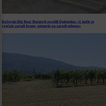
Kočevski Big Bear Burgerji osvojili Dolenjsko: »Ljudje se
vračajo zaradi hrane, ostanejo pa zaradi odnosa«