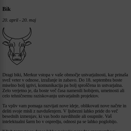
Bik
20. april - 20. maj
Dragi biki, Merkur vstopa v vaše območje ustvarjalnosti, kar prinaša
svež veter v odnose, izražanje in zabavo. Do 18. septembra boste
miselno bolj igrivi, komunikacija pa bolj sproščena in ustvarjalna.
Zelo verjetno je, da boste več časa namenili hobijem, umetnosti ali
celo tehničnemu raziskovanju ustvarjalnih projektov.
Ta vpliv vam pomaga razvijati nove ideje, oblikovati nove načrte in
deliti svoje misli z navdušenjem. V ljubezni lahko pride do več
besednih izmenjav, ki vas bodo navdihnile ali osupnile. Vaš
intelektualni šarm bo v ospredju, odnosi pa se lahko poglobijo.