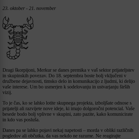
23. oktober - 21. november
Dragi škorpijoni, Merkur se danes premika v vaš sektor prijateljstev
in skupinskih povezav. Do 18. septembra boste bolj vključeni v
družbene dejavnosti, timsko delo in komunikacijo z ljudmi, ki delijo
vaše interese. Um bo usmerjen k sodelovanju in ustvarjanju širših
vizij.
To je čas, ko se lahko lotite skupnega projekta, izboljšate odnose s
prijatelji ali razvijete nove ideje, ki imajo dolgoročni potencial. Vaše
besede bodo bolj vplivne v skupini, zato pazite, kako komunicirate
in kdo vas posluša.
Danes pa se lahko pojavi nekaj napetosti – morda v obliki različnih
pogledov ali občutka, da vas nekdo ne razume. Ne reagirajte