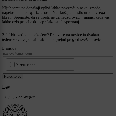
Kljub temu pa današnji vplivi lahko povzročijo nekaj zmede,
napetosti ali neorganiziranosti. Ne skušajte na silo urediti vsega
hkrati. Sprejmite, da se vsega ne da nadzorovati – manjši kaos vas
lahko celo pripelje do nepričakovanih spoznanj.
Želiš biti vedno na tekočem? Prijavi se na novice in dvakrat
tedensko v svoj email nabiralnik prejmi pregled svežih novic.
E-naslov
CAPTCHA
Nisem robot
Naročite se
Lev
23. julij - 22. avgust