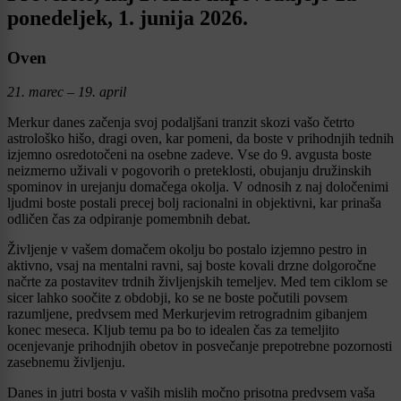
ponedeljek, 1. junija 2026.
Oven
21. marec – 19. april
Merkur danes začenja svoj podaljšani tranzit skozi vašo četrto
astrološko hišo, dragi oven, kar pomeni, da boste v prihodnjih tednih
izjemno osredotočeni na osebne zadeve. Vse do 9. avgusta boste
neizmerno uživali v pogovorih o preteklosti, obujanju družinskih
spominov in urejanju domačega okolja. V odnosih z naj določenimi
ljudmi boste postali precej bolj racionalni in objektivni, kar prinaša
odličen čas za odpiranje pomembnih debat.
Življenje v vašem domačem okolju bo postalo izjemno pestro in
aktivno, vsaj na mentalni ravni, saj boste kovali drzne dolgoročne
načrte za postavitev trdnih življenjskih temeljev. Med tem ciklom se
sicer lahko soočite z obdobji, ko se ne boste počutili povsem
razumljene, predvsem med Merkurjevim retrogradnim gibanjem
konec meseca. Kljub temu pa bo to idealen čas za temeljito
ocenjevanje prihodnjih obetov in posvečanje prepotrebne pozornosti
zasebnemu življenju.
Danes in jutri bosta v vaših mislih močno prisotna predvsem vaša