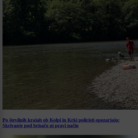
Po številnih krajah ob Kolpi in Krki policisti opozarjajo:
Skrivanje pod brisačo ni pravi način