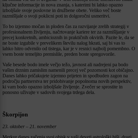
ključne informacije in nova znanja, s katerimi bi lahko opazno
izboljšale svoje poslovne in družbene obete. Veliko več boste
razmišljale o svoji poklicni poti in dolgoročni usmeritvi.
To bo izjemno močan in ploden čas za razvijanje zrelih strategij v
profesionalnem življenju, načrtovanje kariere ter za razmišljanje v
precej konkretnih, ambicioznih in praktičnih okvirih. Pazite le, da se
ne boste izgubile v prevelikem številu nalog hkrati, saj bi vas to
lahko hitro odvrnilo od tistega, kar je v resnici najbolj pomembno. O
vsem boste temeljito premislile, preden boste spregovorile.
Vaše besede bodo imele večjo težo, javnost ali nadrejeni pa bodo
vašim drznim zamislim namenili precej več pozornosti kot običajno.
Danes lahko pričakujete izjemno prijeten in spodbuden zagon na
področju partnerstva ter pridobivanje popolnoma novih perspektiv,
ki vam bodo opazno izboljšale življenje. Zvečer se sprostite in
ponosno uživajte v sadovih svojega trdega dela.
Škorpijon
23. oktober – 21. november
Merkur danes začenja svoj obisk v vaši deveti astrološki hiši, dragi