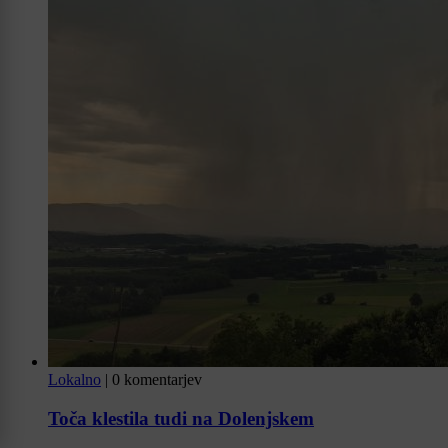
Lokalno
|
0 komentarjev
Toča klestila tudi na Dolenjskem