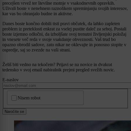
precejšen vrvež ter številne motnje v vsakodnevnih opravkih.
Uživali boste v nenehnem raznolikem spreminjanju svojih interesov,
kar vas bo ohranjalo budne in aktivne.
Danes boste končno dobili tisti pravi občutek, da lahko zapleten
problem iz preteklosti enkrat za vselej pustite daleč za seboj. Postali
boste izjemno odločni, da izboljšate svoj trenutni življenjski položaj
in vnesete več reda v svoje vsakdanje obveznosti. Vaš trud bo
opazno obrodil sadove, zato nikar ne oklevajte in ponosno stopite v
ospredje, saj so zvezde na vaši strani.
Želiš biti vedno na tekočem? Prijavi se na novice in dvakrat
tedensko v svoj email nabiralnik prejmi pregled svežih novic.
E-naslov
CAPTCHA
Nisem robot
Naročite se