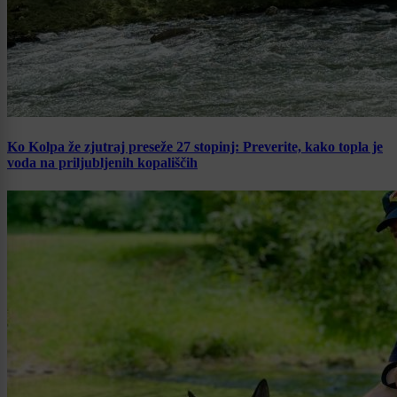
Ko Kolpa že zjutraj preseže 27 stopinj: Preverite, kako topla je
voda na priljubljenih kopališčih