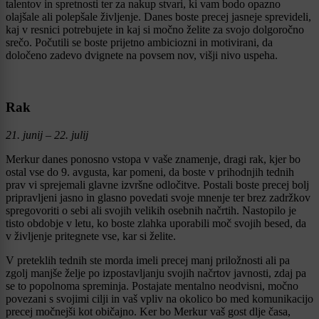
talentov in spretnosti ter za nakup stvari, ki vam bodo opazno
olajšale ali polepšale življenje. Danes boste precej jasneje sprevideli,
kaj v resnici potrebujete in kaj si močno želite za svojo dolgoročno
srečo. Počutili se boste prijetno ambiciozni in motivirani, da
določeno zadevo dvignete na povsem nov, višji nivo uspeha.
Rak
21. junij – 22. julij
Merkur danes ponosno vstopa v vaše znamenje, dragi rak, kjer bo
ostal vse do 9. avgusta, kar pomeni, da boste v prihodnjih tednih
prav vi sprejemali glavne izvršne odločitve. Postali boste precej bolj
pripravljeni jasno in glasno povedati svoje mnenje ter brez zadržkov
spregovoriti o sebi ali svojih velikih osebnih načrtih. Nastopilo je
tisto obdobje v letu, ko boste zlahka uporabili moč svojih besed, da
v življenje pritegnete vse, kar si želite.
V preteklih tednih ste morda imeli precej manj priložnosti ali pa
zgolj manjše želje po izpostavljanju svojih načrtov javnosti, zdaj pa
se to popolnoma spreminja. Postajate mentalno neodvisni, močno
povezani s svojimi cilji in vaš vpliv na okolico bo med komunikacijo
precej močnejši kot običajno. Ker bo Merkur vaš gost dlje časa,