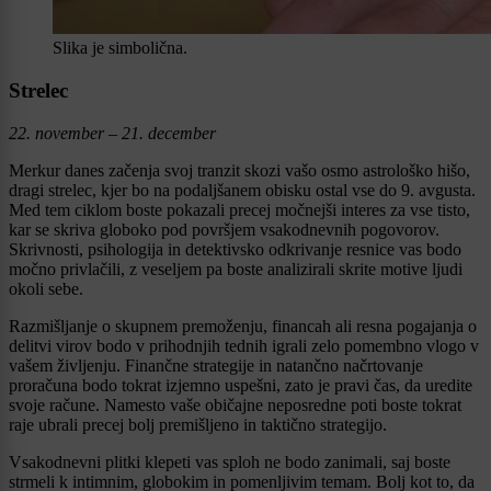
Slika je simbolična.
Strelec
22. november – 21. december
Merkur danes začenja svoj tranzit skozi vašo osmo astrološko hišo,
dragi strelec, kjer bo na podaljšanem obisku ostal vse do 9. avgusta.
Med tem ciklom boste pokazali precej močnejši interes za vse tisto,
kar se skriva globoko pod površjem vsakodnevnih pogovorov.
Skrivnosti, psihologija in detektivsko odkrivanje resnice vas bodo
močno privlačili, z veseljem pa boste analizirali skrite motive ljudi
okoli sebe.
Razmišljanje o skupnem premoženju, financah ali resna pogajanja o
delitvi virov bodo v prihodnjih tednih igrali zelo pomembno vlogo v
vašem življenju. Finančne strategije in natančno načrtovanje
proračuna bodo tokrat izjemno uspešni, zato je pravi čas, da uredite
svoje račune. Namesto vaše običajne neposredne poti boste tokrat
raje ubrali precej bolj premišljeno in taktično strategijo.
Vsakodnevni plitki klepeti vas sploh ne bodo zanimali, saj boste
strmeli k intimnim, globokim in pomenljivim temam. Bolj kot to, da