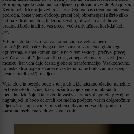
škorpijon, kjer bo ostal na podaljšanem potovanju vse do 9. avgusta.
Ker tranziti Merkurja vedno jasno kažejo na naša trenutna interesna
področja, boste v tem obdobju precej bolj obremenjeni s širšo sliko
kot pa z drobnimi detajli. Izobraževalni, filozofski ali duhovni
predmeti bodo imeli za vas precej večjo privlačnost kot kdaj koli
prej.
V tem ciklu boste z okolico komunicirali z veliko mero
prepričljivosti, nalezljivega entuziazma in iskrenega, globokega
optimizma. Planet komunikacije bo v tem sektorju preživel precej
več časa kot običajno zaradi retrogradnega gibanja v naslednjem
mesecu, kar vam daje čas za globoko transformacijo. Vsakodnevne,
rutinske ali suhoparne zadeve vas trenutno ne bodo zanimale, saj
boste strmeli k višjim ciljem.
Vaše ideje in besede bodo v teh urah tekle izjemno gladko, nenehno
pa boste iskali načine, kako razširiti svoje znanje in obogatiti
mentalne izkušnje. Danes bodo vaši vsakodnevni opravki precej bolj
nagrajujoči in bodo delovali kot močna podpora vašim dolgoročnim
ciljem. Urejanje stvari v brezhiben delovni red vam bo prineslo
ogromno osebnega zadovoljstva in miru.