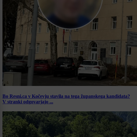
Bo Resni.ca v Kočevju stavila na tega županskega kandidata?
V stranki odgovarjajo ...