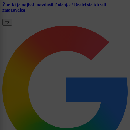
Žar, ki je najbolj navdušil Dolenjce! Bralci ste izbrali
zmagovalca