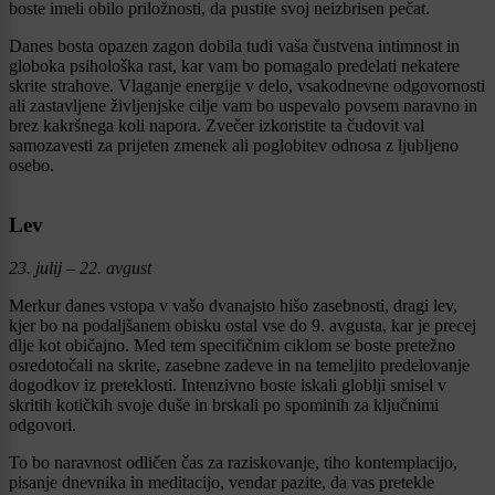
boste imeli obilo priložnosti, da pustite svoj neizbrisen pečat.
Danes bosta opazen zagon dobila tudi vaša čustvena intimnost in
globoka psihološka rast, kar vam bo pomagalo predelati nekatere
skrite strahove. Vlaganje energije v delo, vsakodnevne odgovornosti
ali zastavljene življenjske cilje vam bo uspevalo povsem naravno in
brez kakršnega koli napora. Zvečer izkoristite ta čudovit val
samozavesti za prijeten zmenek ali poglobitev odnosa z ljubljeno
osebo.
Lev
23. julij – 22. avgust
Merkur danes vstopa v vašo dvanajsto hišo zasebnosti, dragi lev,
kjer bo na podaljšanem obisku ostal vse do 9. avgusta, kar je precej
dlje kot običajno. Med tem specifičnim ciklom se boste pretežno
osredotočali na skrite, zasebne zadeve in na temeljito predelovanje
dogodkov iz preteklosti. Intenzivno boste iskali globlji smisel v
skritih kotičkih svoje duše in brskali po spominih za ključnimi
odgovori.
To bo naravnost odličen čas za raziskovanje, tiho kontemplacijo,
pisanje dnevnika in meditacijo, vendar pazite, da vas pretekle