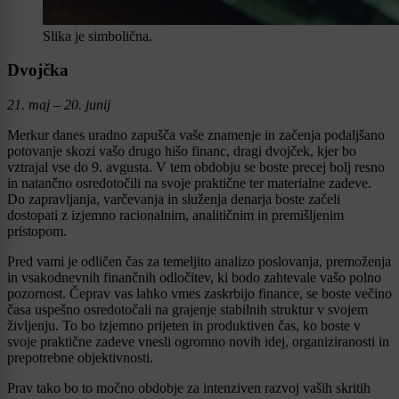
Slika je simbolična.
Dvojčka
21. maj – 20. junij
Merkur danes uradno zapušča vaše znamenje in začenja podaljšano
potovanje skozi vašo drugo hišo financ, dragi dvojček, kjer bo
vztrajal vse do 9. avgusta. V tem obdobju se boste precej bolj resno
in natančno osredotočili na svoje praktične ter materialne zadeve.
Do zapravljanja, varčevanja in služenja denarja boste začeli
dostopati z izjemno racionalnim, analitičnim in premišljenim
pristopom.
Pred vami je odličen čas za temeljito analizo poslovanja, premoženja
in vsakodnevnih finančnih odločitev, ki bodo zahtevale vašo polno
pozornost. Čeprav vas lahko vmes zaskrbijo finance, se boste večino
časa uspešno osredotočali na grajenje stabilnih struktur v svojem
življenju. To bo izjemno prijeten in produktiven čas, ko boste v
svoje praktične zadeve vnesli ogromno novih idej, organiziranosti in
prepotrebne objektivnosti.
Prav tako bo to močno obdobje za intenziven razvoj vaših skritih