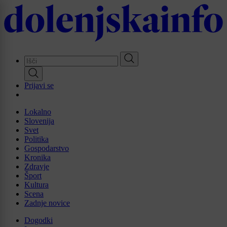
Skip
to
main
content
Prijavi se
Lokalno
Slovenija
Svet
Politika
Gospodarstvo
Kronika
Zdravje
Šport
Kultura
Scena
Zadnje novice
Dogodki