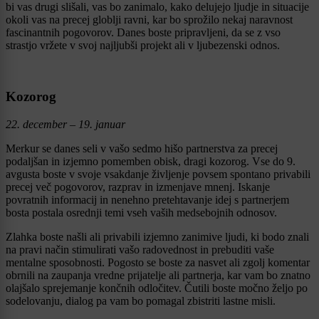
bi vas drugi slišali, vas bo zanimalo, kako delujejo ljudje in situacije
okoli vas na precej globlji ravni, kar bo sprožilo nekaj naravnost
fascinantnih pogovorov. Danes boste pripravljeni, da se z vso
strastjo vržete v svoj najljubši projekt ali v ljubezenski odnos.
Kozorog
22. december – 19. januar
Merkur se danes seli v vašo sedmo hišo partnerstva za precej
podaljšan in izjemno pomemben obisk, dragi kozorog. Vse do 9.
avgusta boste v svoje vsakdanje življenje povsem spontano privabili
precej več pogovorov, razprav in izmenjave mnenj. Iskanje
povratnih informacij in nenehno pretehtavanje idej s partnerjem
bosta postala osrednji temi vseh vaših medsebojnih odnosov.
Zlahka boste našli ali privabili izjemno zanimive ljudi, ki bodo znali
na pravi način stimulirati vašo radovednost in prebuditi vaše
mentalne sposobnosti. Pogosto se boste za nasvet ali zgolj komentar
obrnili na zaupanja vredne prijatelje ali partnerja, kar vam bo znatno
olajšalo sprejemanje končnih odločitev. Čutili boste močno željo po
sodelovanju, dialog pa vam bo pomagal zbistriti lastne misli.