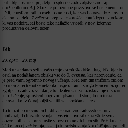
priljubljenost med prijatelji in splošno zadovoljstvo znotraj
družbenih omrežij. Skozi te pomembne povezave se boste nenehno
učili, transformirali in osebnostno rasli, kar vas bo navdalo z novim
elanom za delo. Zvečer se prepustite sproščenemu klepetu z nekom,
ki vas podpira, saj boste tako najlažje vstopili v nov, izjemno
produktiven delovni teden.
Bik
20. april – 20. maj
Merkur se danes seli v vašo tretjo astrološko hišo, dragi bik, kjer bo
ostal na podaljšanem obisku vse do 9. avgusta, kar napoveduje, da
je pred vami ogromno novega učenja. Med tem dinamičnim ciklom
bo morda na trenutke nekoliko težje ohraniti strogo koncentracijo na
zgolj eno zadevo, vendar je to idealen čas za raziskovanje različnih
tem. Učenje, sproščeni pogovori, pisanje ali študij bodo tokrat
delovali kot vaši najboljši ventili za sproščanje stresa.
Ta tranzit bo močno prebudil vašo naravno radovednost in vas
motiviral, da brez oklevanja navežete nove stike, razširite svoja
obzorja ali pa se preizkusite v povsem novih interesih. Pričakujete
lahko precej več branja, pisanja in raziskovanja kot običajno, pa tudi