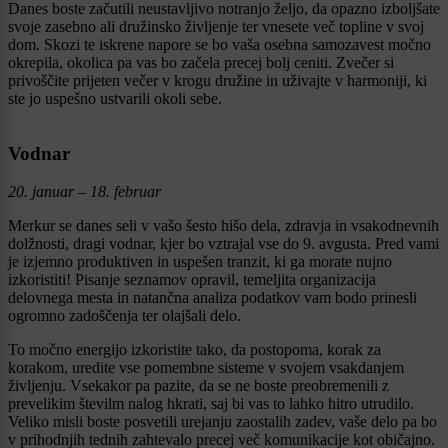
Danes boste začutili neustavljivo notranjo željo, da opazno izboljšate
svoje zasebno ali družinsko življenje ter vnesete več topline v svoj
dom. Skozi te iskrene napore se bo vaša osebna samozavest močno
okrepila, okolica pa vas bo začela precej bolj ceniti. Zvečer si
privoščite prijeten večer v krogu družine in uživajte v harmoniji, ki
ste jo uspešno ustvarili okoli sebe.
Vodnar
20. januar – 18. februar
Merkur se danes seli v vašo šesto hišo dela, zdravja in vsakodnevnih
dolžnosti, dragi vodnar, kjer bo vztrajal vse do 9. avgusta. Pred vami
je izjemno produktiven in uspešen tranzit, ki ga morate nujno
izkoristiti! Pisanje seznamov opravil, temeljita organizacija
delovnega mesta in natančna analiza podatkov vam bodo prinesli
ogromno zadoščenja ter olajšali delo.
To močno energijo izkoristite tako, da postopoma, korak za
korakom, uredite vse pomembne sisteme v svojem vsakdanjem
življenju. Vsekakor pa pazite, da se ne boste preobremenili z
prevelikim številm nalog hkrati, saj bi vas to lahko hitro utrudilo.
Veliko misli boste posvetili urejanju zaostalih zadev, vaše delo pa bo
v prihodnjih tednih zahtevalo precej več komunikacije kot običajno.