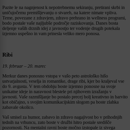
Pazite le na nagnjenost k nepotrebnemu sekiranju, pretirani skrbi in
uničujočemu premišljevanju o stvareh, na katere nimate vpliva.
Teme, povezane z zdravjem, zdravo prehrano in wellness programi,
bodo postale vaše najljubše področje raziskovanja. Danes bosta
deljenje vaših drznih idej z javnostjo ter vodenje drugih potekala
izjemno uspešno in vam prinesla veliko mero ponosa.
Ribi
19. februar – 20. marec
Merkur danes ponosno vstopa v vašo peto astrološko hišo
ustvarjalnosti, veselja in romantike, drage ribi, kjer bo kraljeval vse
do 9. avgusta. V tem obdobju boste izjemno ponosne na svoje
unikatne ideje in naravnost blestele pri njihovem izražanju v
javnosti. Vaše razmišljanje bo postalo precej bolj kreativno in barvito
kot običajno, s svojim komunikacijskim slogom pa boste zlahka
zabavale okolico.
Vaš smisel za humor, zabavo in zdravo nagajivost bo v prihodnjih
tednih na vrhuncu, zato boste v družbi hitro postale središče
pozornosti. Na mentalni ravni boste močno izstopale iz sivega