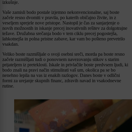
izkušnje.
Vaše zamisli bodo postale izjemno nekonvencionalne, saj boste
začele resno dvomiti v pravila, po katerih običajno živite, in z
veseljem sprejele nove pristope. Nastopil je čas za sanjarjenje o
novih možnostih in iskanje precej inovativnih rešitev za dolgotrajne
težave. Družabna srečanja bodo v tem ciklu precej pogostejša,
lahkotnejša in polna pristne zabave, kar vam bo pošteno prevetrilo
vsakdan.
Veliko boste razmišljale o svoji osebni sreči, morda pa boste resno
začele razmišljati tudi o ponovnem navezovanju stikov s starim
prijateljem iz preteklosti. Iskale in privlačile boste predvsem ljudi, ki
bodo znali na pravi način stimulirati vaš um, okolica pa se bo
nenehno lepila na vas iz enakih razlogov. Danes boste v odlični
formi za urejanje skupnih financ, zdravih navad in vsakodnevne
rutine.