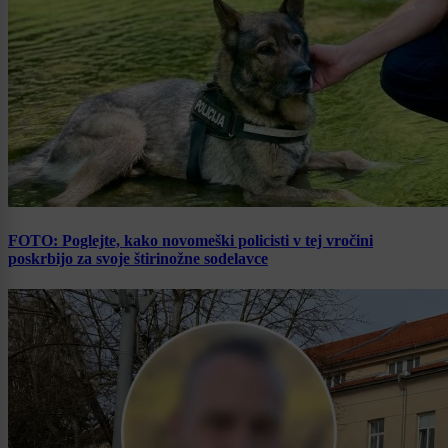
FOTO: Poglejte, kako novomeški policisti v tej vročini
poskrbijo za svoje štirinožne sodelavce