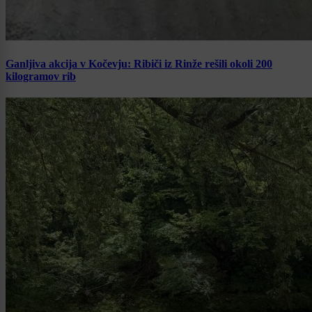
Ganljiva akcija v Kočevju: Ribiči iz Rinže rešili okoli 200
kilogramov rib