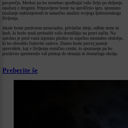
povprečja, Merkur pa bo nenehno spodbujal vašo željo po deljenju
opažanj z drugimi. Pripravljene boste na sproščeno igro, spontano
izražanje naklonjenosti in natančno analizo svojega ljubezenskega
življenja.
Iskale boste predvsem nenavadne, privlačne ideje, odbite teme in
ljudi, ki bodo znali prebuditi vašo domišljijo na pravi način. Na
splošno je pred vami izjemno plodno in uspešno mentalno obdobje,
ki bo obrodilo čudovite sadove. Danes boste precej jasneje
sprevidele, kaj v življenju resnično cenite, to spoznanje pa bo
pozitivno spremenilo vaš pristop do denarja in domačega okolja.
Preberite še