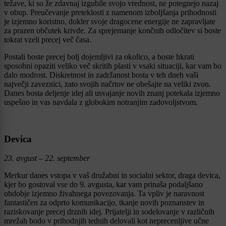
težave, ki so že zdavnaj izgubile svojo vrednost, ne potegnejo nazaj
v obup. Preučevanje preteklosti z namenom izboljšanja prihodnosti
je izjemno koristno, dokler svoje dragocene energije ne zapravljate
za prazen občutek krivde. Za sprejemanje končnih odločitev si boste
tokrat vzeli precej več časa.
Postali boste precej bolj dojemljivi za okolico, a boste hkrati
sposobni opaziti veliko več skritih plasti v vsaki situaciji, kar vam bo
dalo modrost. Diskretnost in zadržanost bosta v teh dneh vaši
največji zaveznici, zato svojih načrtov ne obešajte na veliki zvon.
Danes bosta deljenje idej ali usvajanje novih znanj potekala izjemno
uspešno in vas navdala z globokim notranjim zadovoljstvom.
Devica
23. avgust – 22. september
Merkur danes vstopa v vaš družabni in socialni sektor, draga devica,
kjer bo gostoval vse do 9. avgusta, kar vam prinaša podaljšano
obdobje izjemno živahnega povezovanja. Ta vpliv je naravnost
fantastičen za odprto komunikacijo, tkanje novih poznanstev in
raziskovanje precej drznih idej. Prijatelji in sodelovanje v različnih
mrežah bodo v prihodnjih tednih delovali kot neprecenljive učne