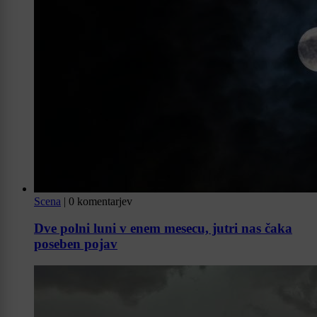
Scena
|
0 komentarjev
Dve polni luni v enem mesecu, jutri nas čaka
poseben pojav