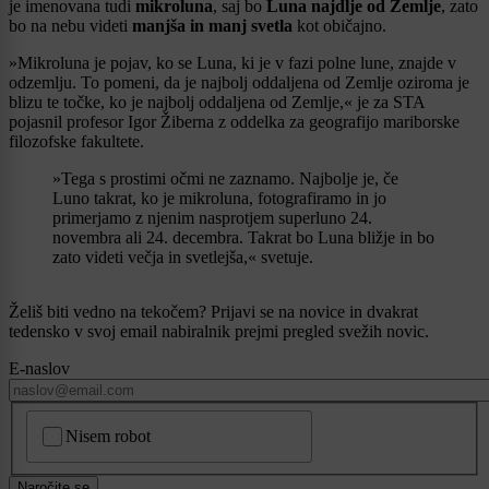
je imenovana tudi
mikroluna
, saj bo
Luna najdlje od Zemlje
, zato
bo na nebu videti
manjša in manj svetla
kot običajno.
»Mikroluna je pojav, ko se Luna, ki je v fazi polne lune, znajde v
odzemlju. To pomeni, da je najbolj oddaljena od Zemlje oziroma je
blizu te točke, ko je najbolj oddaljena od Zemlje,« je za STA
pojasnil profesor Igor Žiberna z oddelka za geografijo mariborske
filozofske fakultete.
»Tega s prostimi očmi ne zaznamo. Najbolje je, če
Luno takrat, ko je mikroluna, fotografiramo in jo
primerjamo z njenim nasprotjem superluno 24.
novembra ali 24. decembra. Takrat bo Luna bližje in bo
zato videti večja in svetlejša,« svetuje.
Želiš biti vedno na tekočem? Prijavi se na novice in dvakrat
tedensko v svoj email nabiralnik prejmi pregled svežih novic.
E-naslov
CAPTCHA
Nisem robot
Naročite se