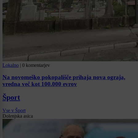
Lokalno
|
0 komentarjev
Na novomeško pokopališče prihaja nova ograja,
vredna več kot 100.000 evrov
Šport
Vse v Šport
Dolenjska asica