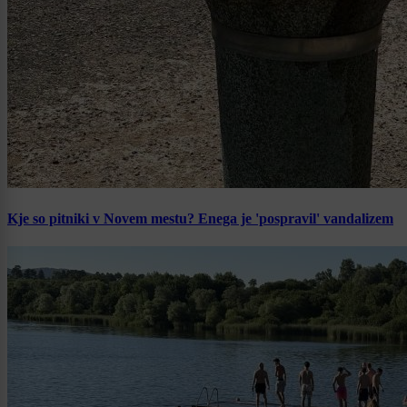
Kje so pitniki v Novem mestu? Enega je 'pospravil' vandalizem