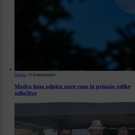
Scena
|
0 komentarjev
Modra luna odpira stare rane in prinaša velike
odločitve