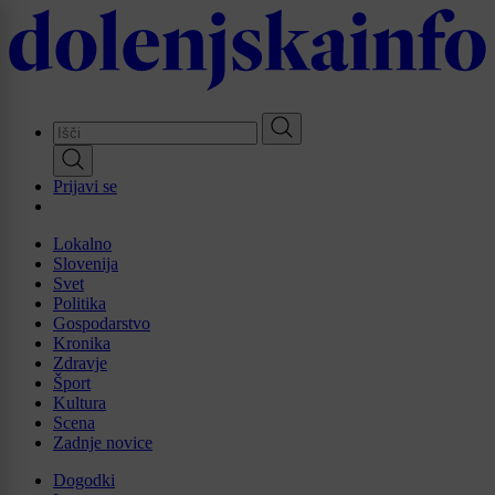
Skip
to
main
content
Prijavi se
Lokalno
Slovenija
Svet
Politika
Gospodarstvo
Kronika
Zdravje
Šport
Kultura
Scena
Zadnje novice
Dogodki