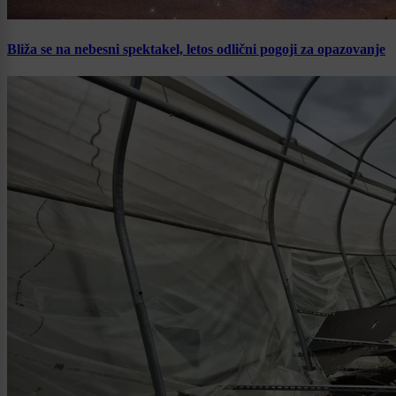
Bliža se na nebesni spektakel, letos odlični pogoji za opazovanje