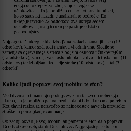
oziroma stanovanju, v katerem živijo, izvedla vsaj
enega od ukrepov za izboljšanje energetske
učinkovitosti. To je približno enako kot pred tremi leti,
ko so statistiki nazadnje analizirali to področje. En
ukrep je izvedlo 22 odstotkov, dva ukrepa sedem
odstotkov, najmanj tri ukrepe pa štirje odstotki
gospodinjstev.
Najpogostejši ukrep je bila izboljšana izolacija zunanjih sten (13
odstotkov), kamor sodi tudi menjava vhodnih vrat. Sledile so
zamenjava ogrevalnega sistema z boljšim oziroma učinkovitejšim
(12 odstotkov), zamenjava enoslojnih oken z dvo- ali trislojnimi (11
odstotkov) ter izboljšanji izolacije strehe (10 odstotkov) in tal (3
odstotki).
Koliko ljudi popravi svoj mobilni telefon?
Med dvema tretjinama gospodinjstev, ki nista izvedli nobenega
ukrepa, jih je približno petina menila, da bi bilo ukrepanje potrebno.
Kot glavni razlog za neizvedbo so najpogosteje navajala previsoke
stroške in pomanjkanje zanimanja.
Ob zadnji okvari je svoj mobilni ali pametni telefon dalo popraviti
16 odstotkov oseb, starih 16 let ali več. Najpogosteje so to storili