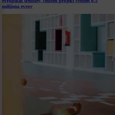
evropskih sredstev, celoten projekt vreden 6,5
milijona evrov