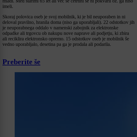
mladi. Med starimi 65 let ali več se četrtini še ni pokvaril oz. ga niso
imeli.
Skoraj polovica oseb je svoj mobilnik, ki je bil neuporaben in ni
deloval pravilno, hranila doma (niso ga uporabljali). 22 odstotkov jih
je neuporabnega oddalo v namenski zabojnik za elektronske
odpadke ali trgovcu ob nakupu nove naprave ali podjetju, ki zbira
ali reciklira elektronsko opremo. 15 odstotkov oseb je mobilnik še
vedno uporabljalo, desetina pa ga je prodala ali podarila.
Preberite še