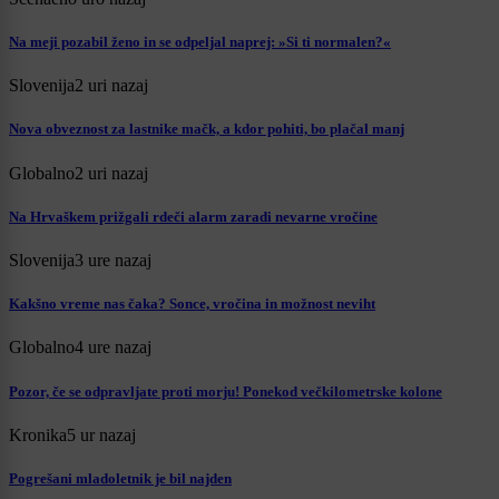
Na meji pozabil ženo in se odpeljal naprej: »Si ti normalen?«
Slovenija
2 uri nazaj
Nova obveznost za lastnike mačk, a kdor pohiti, bo plačal manj
Globalno
2 uri nazaj
Na Hrvaškem prižgali rdeči alarm zaradi nevarne vročine
Slovenija
3 ure nazaj
Kakšno vreme nas čaka? Sonce, vročina in možnost neviht
Globalno
4 ure nazaj
Pozor, če se odpravljate proti morju! Ponekod večkilometrske kolone
Kronika
5 ur nazaj
Pogrešani mladoletnik je bil najden