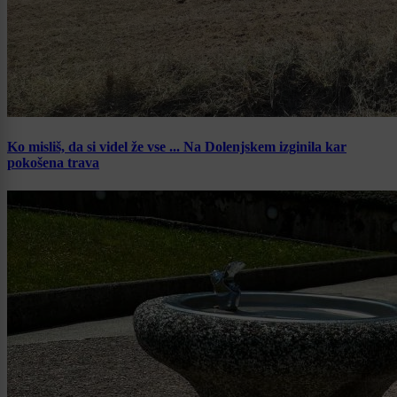
Ko misliš, da si videl že vse ... Na Dolenjskem izginila kar
pokošena trava