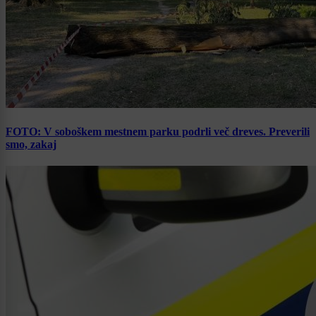
FOTO: V soboškem mestnem parku podrli več dreves. Preverili
smo, zakaj