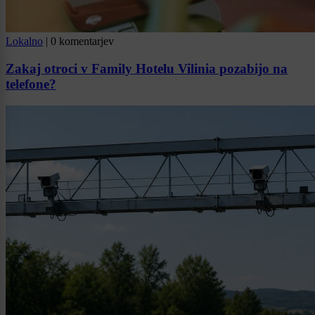
Lokalno
|
0 komentarjev
Zakaj otroci v Family Hotelu Vilinia pozabijo na
telefone?