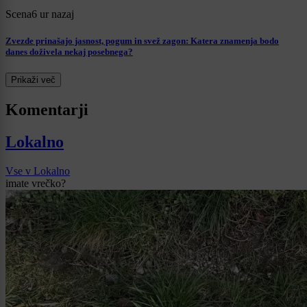
Scena
6 ur nazaj
Zvezde prinašajo jasnost, pogum in svež zagon: Katera znamenja bodo
danes doživela nekaj posebnega?
Prikaži več
Komentarji
Lokalno
Vse v Lokalno
imate vrečko?