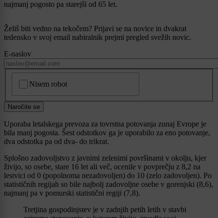
najmanj pogosto pa starejši od 65 let.
Želiš biti vedno na tekočem? Prijavi se na novice in dvakrat
tedensko v svoj email nabiralnik prejmi pregled svežih novic.
E-naslov
CAPTCHA
Nisem robot
Naročite se
Uporaba letalskega prevoza za tovrstna potovanja zunaj Evrope je
bila manj pogosta. Šest odstotkov ga je uporabilo za eno potovanje,
dva odstotka pa od dva- do trikrat.
Splošno zadovoljstvo z javnimi zelenimi površinami v okolju, kjer
živijo, so osebe, stare 16 let ali več, ocenile v povprečju z 8,2 na
lestvici od 0 (popolnoma nezadovoljen) do 10 (zelo zadovoljen). Po
statističnih regijah so bile najbolj zadovoljne osebe v gorenjski (8,6),
najmanj pa v pomurski statistični regiji (7,8).
Tretjina gospodinjstev je v zadnjih petih letih v stavbi