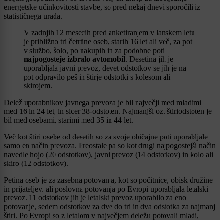
energetske učinkovitosti stavbe, so pred nekaj dnevi sporočili iz
statističnega urada.
V zadnjih 12 mesecih pred anketiranjem v lanskem letu
je približno tri četrtine oseb, starih 16 let ali več, za pot
v službo, šolo, po nakupih in za podobne poti
najpogosteje izbralo avtomobil
. Desetina jih je
uporabljala javni prevoz, devet odstotkov se jih je na
pot odpravilo peš in štirje odstotki s kolesom ali
skirojem.
Delež uporabnikov javnega prevoza je bil največji med mladimi
med 16 in 24 let, in sicer 38-odstoten. Najmanjši oz. štiriodstoten je
bil med osebami, starimi med 35 in 44 let.
Več kot štiri osebe od desetih so za svoje običajne poti uporabljale
samo en način prevoza. Preostale pa so kot drugi najpogostejši način
navedle hojo (20 odstotkov), javni prevoz (14 odstotkov) in kolo ali
skiro (12 odstotkov).
Petina oseb je za zasebna potovanja, kot so počitnice, obisk družine
in prijateljev, ali poslovna potovanja po Evropi uporabljala letalski
prevoz. 11 odstotkov jih je letalski prevoz uporabilo za eno
potovanje, sedem odstotkov za dve do tri in dva odstotka za najmanj
štiri. Po Evropi so z letalom v največjem deležu potovali mladi,