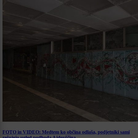
FOTO in VIDEO: Medtem ko občina odlaša, podjetniki sami
rešujejo ugled podhoda Ajdovščina