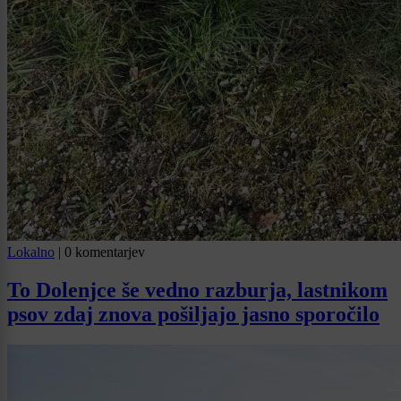
Lokalno
|
0 komentarjev
To Dolenjce še vedno razburja, lastnikom
psov zdaj znova pošiljajo jasno sporočilo