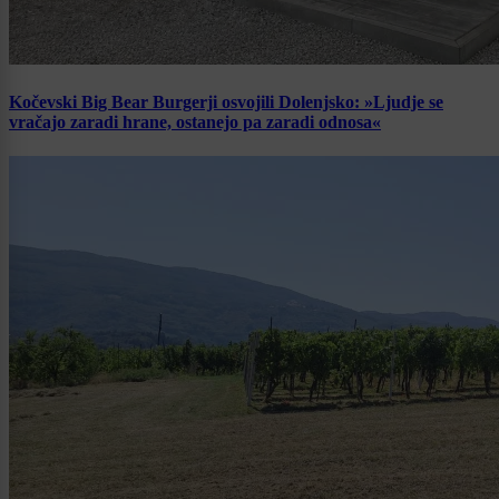
Kočevski Big Bear Burgerji osvojili Dolenjsko: »Ljudje se
vračajo zaradi hrane, ostanejo pa zaradi odnosa«