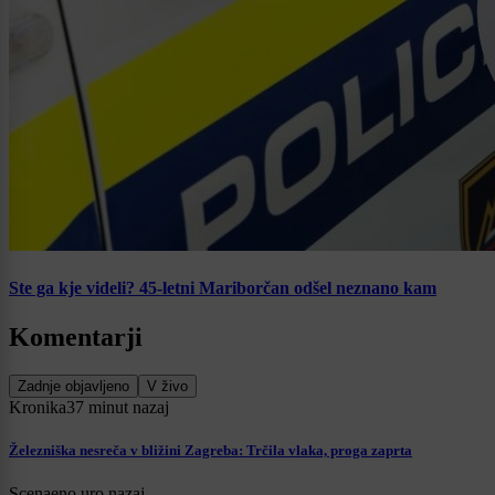
Ste ga kje videli? 45-letni Mariborčan odšel neznano kam
Komentarji
Zadnje objavljeno
V živo
Kronika
37 minut nazaj
Železniška nesreča v bližini Zagreba: Trčila vlaka, proga zaprta
Scena
eno uro nazaj