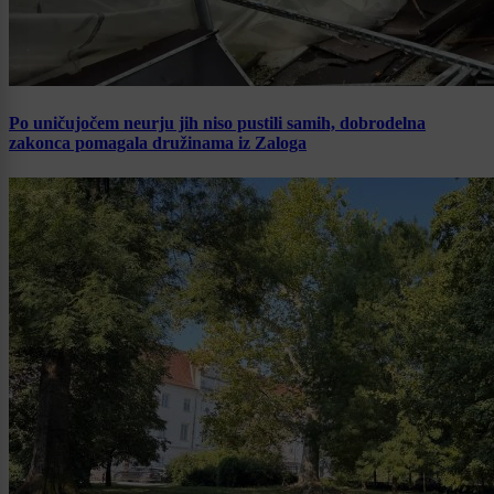
Po uničujočem neurju jih niso pustili samih, dobrodelna
zakonca pomagala družinama iz Zaloga