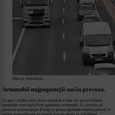
Slika je simbolična.
Avtomobil najpogostejši način prevoza.
Za pot v službo, šolo ali po opravkih je lani več kot tri četrtine
vprašanih oseb največkrat uporabilo avtomobil. Za zasebna ali
poslovna potovanja po Evropi je petina uporabila letalski prevoz. V
tretjini gospodinjstev so izvedli vsaj en ukrep za izboljšanje