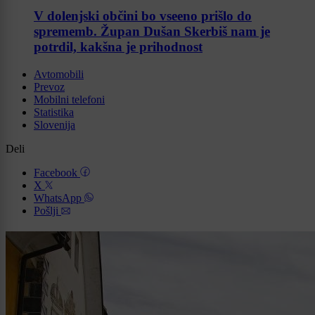
V dolenjski občini bo vseeno prišlo do
sprememb. Župan Dušan Skerbiš nam je
potrdil, kakšna je prihodnost
Avtomobili
Prevoz
Mobilni telefoni
Statistika
Slovenija
Deli
Facebook
X
WhatsApp
Pošlji