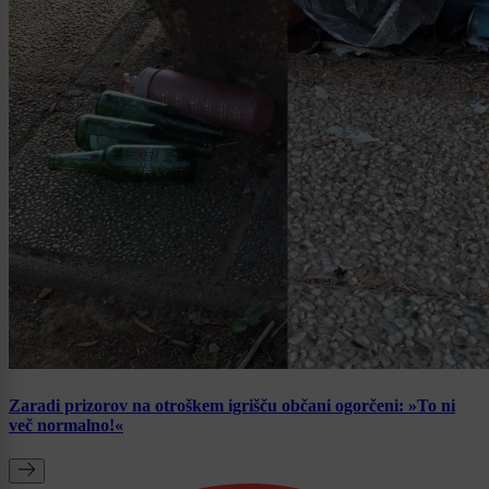
Zaradi prizorov na otroškem igrišču občani ogorčeni: »To ni
več normalno!«