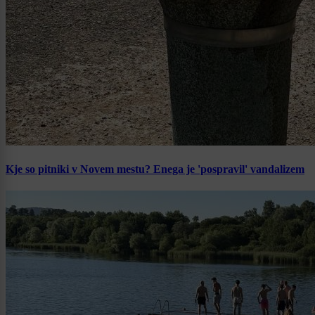
Kje so pitniki v Novem mestu? Enega je 'pospravil' vandalizem