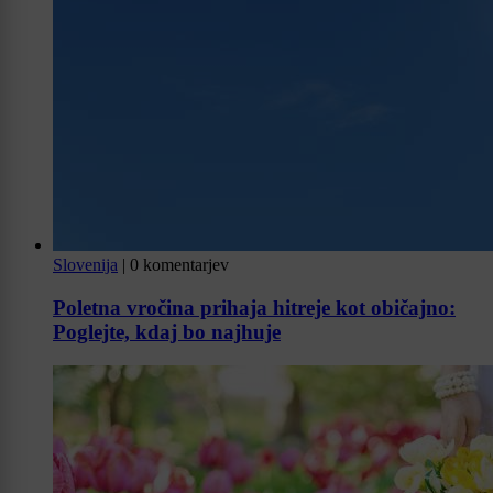
Slovenija
|
0 komentarjev
Poletna vročina prihaja hitreje kot običajno:
Poglejte, kdaj bo najhuje