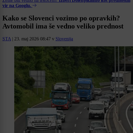
Želite biti vedno na tekočem?
Izberi Dolenjskainfo kot prednostni
vir na Googlu.
Kako se Slovenci vozimo po opravkih?
Avtomobil ima še vedno veliko prednost
STA
|
23. maj 2026 08:47
v
Slovenija