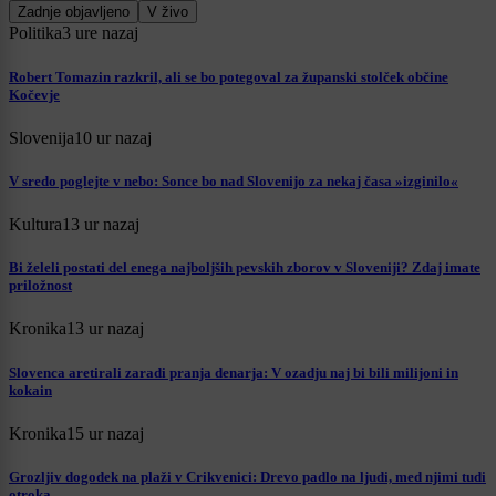
Zadnje objavljeno
V živo
Politika
3 ure nazaj
Robert Tomazin razkril, ali se bo potegoval za županski stolček občine
Kočevje
Slovenija
10 ur nazaj
V sredo poglejte v nebo: Sonce bo nad Slovenijo za nekaj časa »izginilo«
Kultura
13 ur nazaj
Bi želeli postati del enega najboljših pevskih zborov v Sloveniji? Zdaj imate
priložnost
Kronika
13 ur nazaj
Slovenca aretirali zaradi pranja denarja: V ozadju naj bi bili milijoni in
kokain
Kronika
15 ur nazaj
Grozljiv dogodek na plaži v Crikvenici: Drevo padlo na ljudi, med njimi tudi
otroka