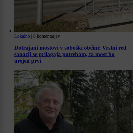
Lokalno
|
8 komentarjev
Dotrajani mostovi v soboški občini: Vrstni red
sanacij se prilagaja potrebam, ta most bo
urejen prvi