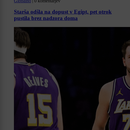
Globalno
|
0 komentarjev
Starša odšla na dopust v Egipt, pet otrok
pustila brez nadzora doma