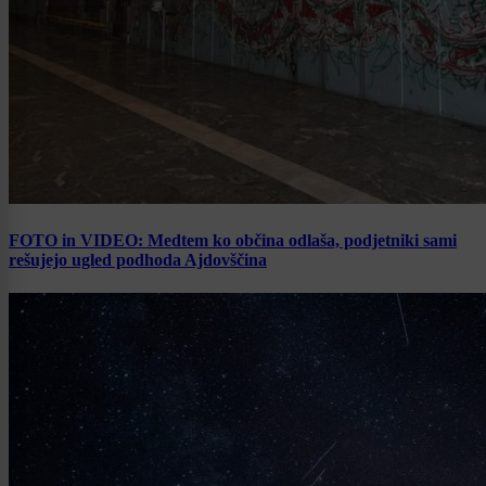
FOTO in VIDEO: Medtem ko občina odlaša, podjetniki sami
rešujejo ugled podhoda Ajdovščina