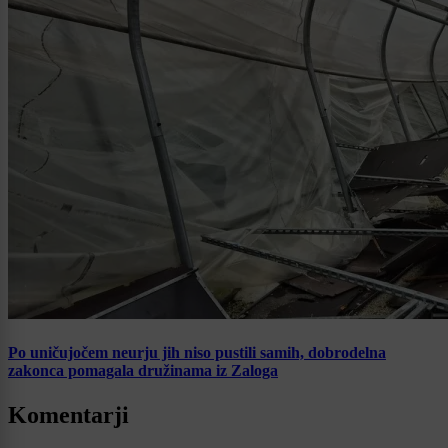
Po uničujočem neurju jih niso pustili samih, dobrodelna
zakonca pomagala družinama iz Zaloga
Komentarji