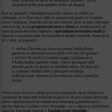
veter poškodoval okoli 60 odstotkov objektov. Tja so
na pomoč prišle tudi gasilske ekipe od drugod.
Kot so pojasnili v današnjem poročilu uprave za zaščito in
reševanje, so v Žirovnico odšli na pomoč tudi gasilci iz Gasilske
zveze Ljubljana. Posredovali sta tudi državni enoti za hitre reševalne
intervencije, ki sta
pregledovali teren z droni
in nudili pomoč pri
sanaciji poškodovanih objektov s
specialnimi tovornimi vozili
in
opremo za posredovanje ob naravnih in drugih nesrečah. Sanacija je
še v teku, so pojasnili.
V občino Žirovnica je danes na pomoč tamkajšnjim
gasilcem in občanom znova prišlo več kot 100 gasilcev
z več kot 30 vozili iz Gasilske regije Ljubljana in iz
Obalno-kraške gasilske regije. Znova pomagajo tudi
domači gasilci in gasilci iz okoliških občin. Pri delu jim
je v pomoč mobilni štab s sistemom beleženja
poškodovanih objektov in koordinacijo dela s pomočjo
drona.
»Novo jutro in nove naloge ponovno potrjujejo, da je učinkovito
odzivanje ob naravnih nesrečah mogoče le ob pravočasni aktivaciji,
dobri organiziranosti ter usklajenem delovanju gasilskih enot v
okviru sistema Gasilske zveze Slovenije,« so v objavi na družbenem
omrežju Facebook zapisali v
Gasilski zvezi Slovenije
.