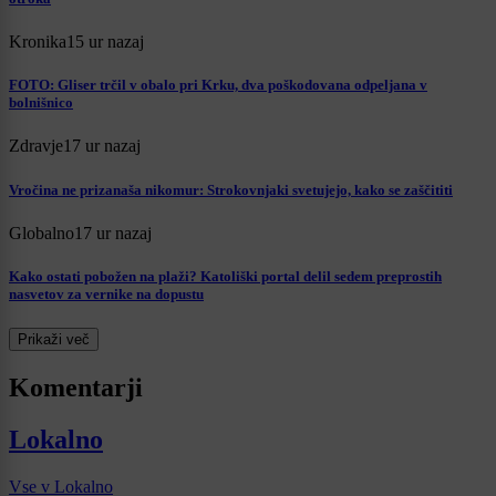
Kronika
15 ur nazaj
FOTO: Gliser trčil v obalo pri Krku, dva poškodovana odpeljana v
bolnišnico
Zdravje
17 ur nazaj
Vročina ne prizanaša nikomur: Strokovnjaki svetujejo, kako se zaščititi
Globalno
17 ur nazaj
Kako ostati pobožen na plaži? Katoliški portal delil sedem preprostih
nasvetov za vernike na dopustu
Prikaži več
Komentarji
Lokalno
Vse v Lokalno