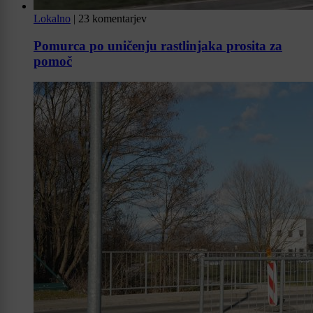
Lokalno
|
23 komentarjev
Pomurca po uničenju rastlinjaka prosita za
pomoč