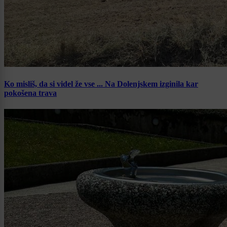
Ko misliš, da si videl že vse ... Na Dolenjskem izginila kar
pokošena trava