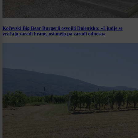
Kočevski Big Bear Burgerji osvojili Dolenjsko: »Ljudje se
vračajo zaradi hrane, ostanejo pa zaradi odnosa«