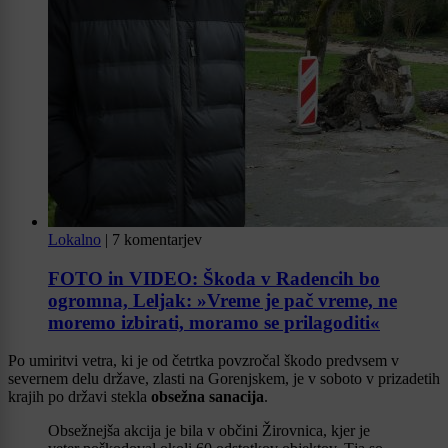
Lokalno
|
7 komentarjev
FOTO in VIDEO: Škoda v Radencih bo
ogromna, Leljak: »Vreme je pač vreme, ne
moremo izbirati, moramo se prilagoditi«
Po umiritvi vetra, ki je od četrtka povzročal škodo predvsem v
severnem delu države, zlasti na Gorenjskem, je v soboto v prizadetih
krajih po državi stekla
obsežna sanacija
.
Obsežnejša akcija je bila v občini Žirovnica, kjer je