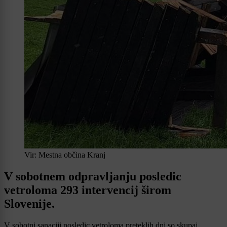
Vir: Mestna občina Kranj
V sobotnem odpravljanju posledic
vetroloma 293 intervencij širom
Slovenije.
V sobotni sanaciji posledic vetroloma preteklih dni so skupaj