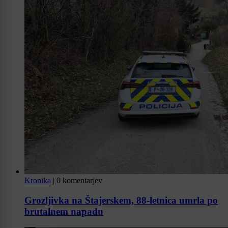
Kronika
|
0 komentarjev
Grozljivka na Štajerskem, 88-letnica umrla po
brutalnem napadu