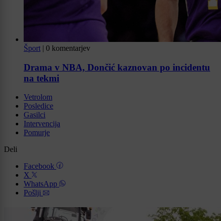
Šport
|
0 komentarjev
Drama v NBA, Dončić kaznovan po incidentu
na tekmi
Vetrolom
Posledice
Gasilci
Intervencija
Pomurje
Deli
Facebook
X
WhatsApp
Pošlji