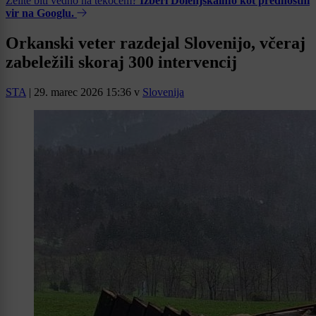
Želite biti vedno na tekočem?
Izberi Dolenjskainfo kot prednostni
vir na Googlu.
Orkanski veter razdejal Slovenijo, včeraj
zabeležili skoraj 300 intervencij
STA
|
29. marec 2026 15:36
v
Slovenija