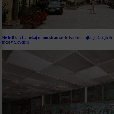
Ne le Bled: Le nekaj minut stran se skriva eno najbolj očarljivih
mest v Sloveniji