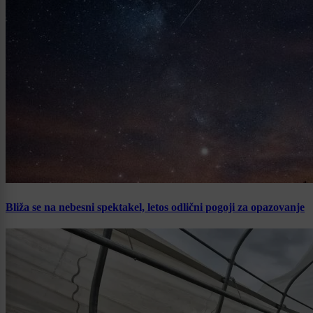
Bliža se na nebesni spektakel, letos odlični pogoji za opazovanje