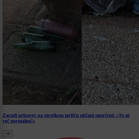
Zaradi prizorov na otroškem igrišču občani ogorčeni: »To ni
več normalno!«