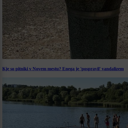
Kje so pitniki v Novem mestu? Enega je 'pospravil' vandalizem