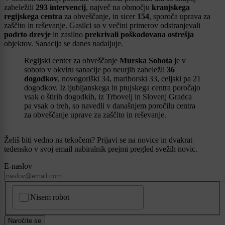
zabeležili
293
intervencij
, največ na območju
kranjskega
regijskega centra
za obveščanje, in sicer
154
, sporoča uprava za
zaščito in reševanje. Gasilci so v večini primerov odstranjevali
podrto drevje
in zasilno
prekrivali poškodovana ostrešja
objektov. Sanacija se danes nadaljuje.
Regijski center za obveščanje
Murska Sobota
je v
soboto v okviru sanacije po neurjih zabeležil
36
dogodkov
, novogoriški 34, mariborski 33, celjski pa 21
dogodkov. Iz ljubljanskega in ptujskega centra poročajo
vsak o štirih dogodkih, iz Trbovelj in Slovenj Gradca
pa vsak o treh, so navedli v današnjem poročilu centra
za obveščanje uprave za zaščito in reševanje.
Želiš biti vedno na tekočem? Prijavi se na novice in dvakrat
tedensko v svoj email nabiralnik prejmi pregled svežih novic.
E-naslov
CAPTCHA
Nisem robot
Naročite se