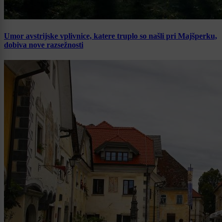
Umor avstrijske vplivnice, katere truplo so našli pri Majšperku,
dobiva nove razsežnosti