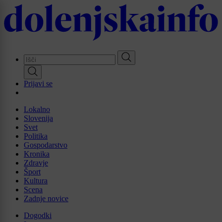
Skip
to
main
content
Prijavi se
Lokalno
Slovenija
Svet
Politika
Gospodarstvo
Kronika
Zdravje
Šport
Kultura
Scena
Zadnje novice
Dogodki