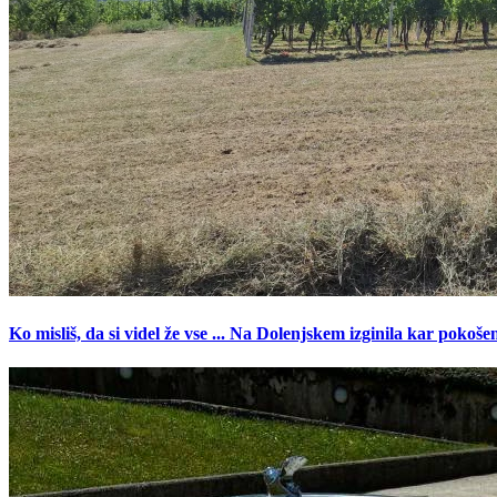
Ko misliš, da si videl že vse ... Na Dolenjskem izginila kar pokoše