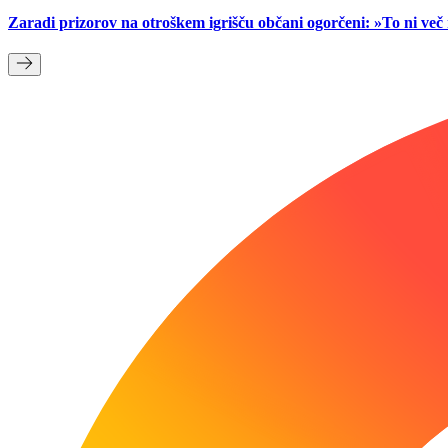
Zaradi prizorov na otroškem igrišču občani ogorčeni: »To ni ve