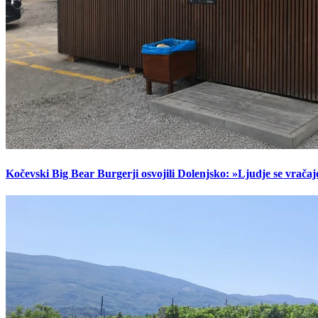
Kočevski Big Bear Burgerji osvojili Dolenjsko: »Ljudje se vračaj