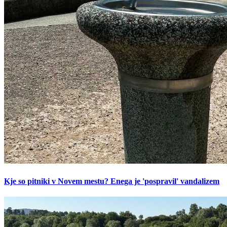
Kje so pitniki v Novem mestu? Enega je 'pospravil' vandalizem