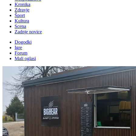
Kronika
Zdravje
Šport
Kultura
Scena
Zadnje novice
Dogodki
Igre
Forum
Mali oglasi