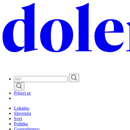
Skip
to
main
content
Prijavi se
Lokalno
Slovenija
Svet
Politika
Gospodarstvo