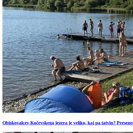
Obiskovalcev Kočevskega jezera je veliko, kaj pa tatvin? Presen