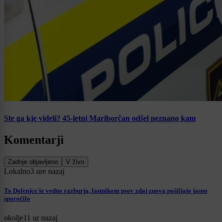
Ste ga kje videli? 45-letni Mariborčan odšel neznano kam
Komentarji
Zadnje objavljeno
V živo
Lokalno
3 ure nazaj
To Dolenjce še vedno razburja, lastnikom psov zdaj znova pošiljajo jasno
sporočilo
okolje
11 ur nazaj