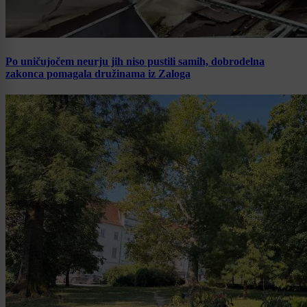
Po uničujočem neurju jih niso pustili samih, dobrodelna
zakonca pomagala družinama iz Zaloga