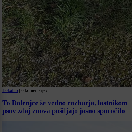
Lokalno
|
0 komentarjev
To Dolenjce še vedno razburja, lastnikom
psov zdaj znova pošiljajo jasno sporočilo