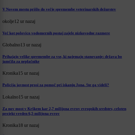
V Novem mestu prišlo do večje spremembe veterinarskih dežurstev
okolje
12 ur nazaj
Več kot polovico vodomernih postaj zajele nizkovodne razmere
Globalno
13 ur nazaj
Prihajajo velike spremembe za vse, ki najemajo stanovanje: država bo
jamčila za neplačnike
Kronika
15 ur nazaj
Policija javnost prosi za pomoč pri iskanju Jona. Ste ga videli?
Lokalno
15 ur nazaj
Za nov most v Krškem kar 2,7 milijona evrov evropskih sredstev, celoten
projekt vreden 6,5 milijona evrov
Kronika
18 ur nazaj