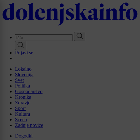
Skip
to
main
content
Prijavi se
Lokalno
Slovenija
Svet
Politika
Gospodarstvo
Kronika
Zdravje
Šport
Kultura
Scena
Zadnje novice
Dogodki