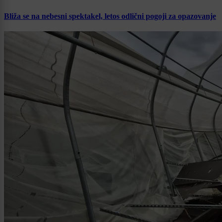
Bliža se na nebesni spektakel, letos odlični pogoji za opazovanje