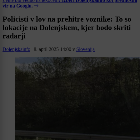
Želite biti vedno na tekočem?
Izberi Dolenjskainfo kot prednostni
vir na Googlu.
Policisti v lov na prehitre voznike: To so
lokacije na Dolenjskem, kjer bodo skriti
radarji
Dolenjskainfo
|
8. april 2025 14:00
v
Slovenija