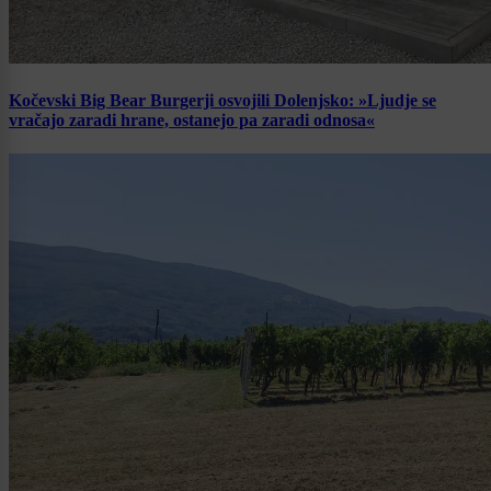
Kočevski Big Bear Burgerji osvojili Dolenjsko: »Ljudje se
vračajo zaradi hrane, ostanejo pa zaradi odnosa«