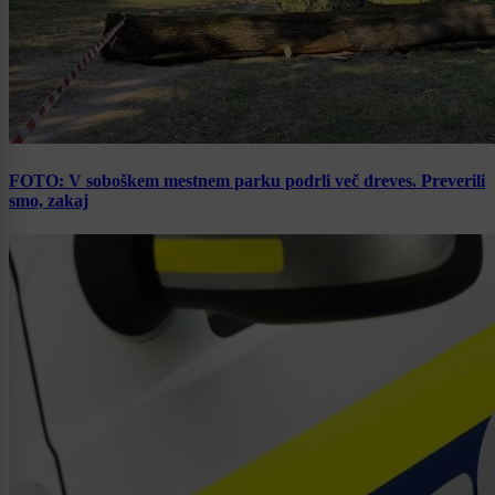
FOTO: V soboškem mestnem parku podrli več dreves. Preverili
smo, zakaj