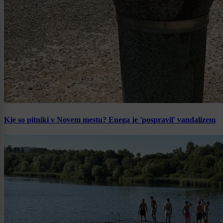
Kje so pitniki v Novem mestu? Enega je 'pospravil' vandalizem