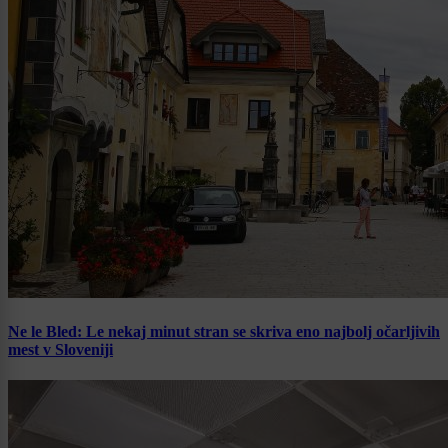
Ne le Bled: Le nekaj minut stran se skriva eno najbolj očarljivih
mest v Sloveniji