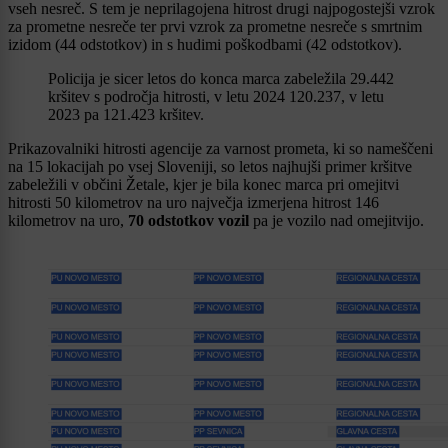
vseh nesreč. S tem je neprilagojena hitrost drugi najpogostejši vzrok
za prometne nesreče ter prvi vzrok za prometne nesreče s smrtnim
izidom (44 odstotkov) in s hudimi poškodbami (42 odstotkov).
Policija je sicer letos do konca marca zabeležila 29.442
kršitev s področja hitrosti, v letu 2024 120.237, v letu
2023 pa 121.423 kršitev.
Prikazovalniki hitrosti agencije za varnost prometa, ki so nameščeni
na 15 lokacijah po vsej Sloveniji, so letos najhujši primer kršitve
zabeležili v občini Žetale, kjer je bila konec marca pri omejitvi
hitrosti 50 kilometrov na uro največja izmerjena hitrost 146
kilometrov na uro,
70 odstotkov vozil
pa je vozilo nad omejitvijo.