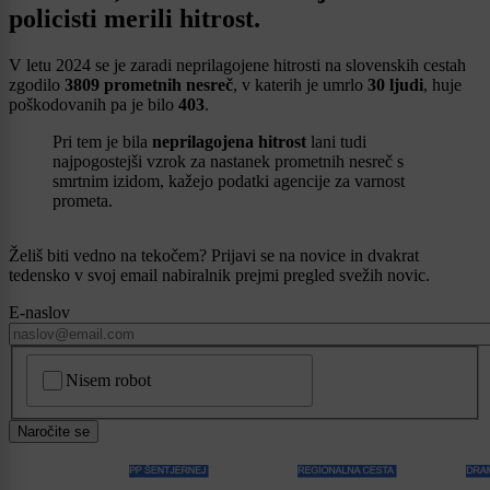
policisti merili hitrost.
V letu 2024 se je zaradi neprilagojene hitrosti na slovenskih cestah
zgodilo
3809 prometnih nesreč
, v katerih je umrlo
30 ljudi
, huje
poškodovanih pa je bilo
403
.
Pri tem je bila
neprilagojena hitrost
lani tudi
najpogostejši vzrok za nastanek prometnih nesreč s
smrtnim izidom, kažejo podatki agencije za varnost
prometa.
Želiš biti vedno na tekočem? Prijavi se na novice in dvakrat
tedensko v svoj email nabiralnik prejmi pregled svežih novic.
E-naslov
CAPTCHA
Nisem robot
Naročite se