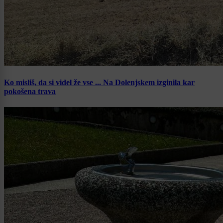
Ko misliš, da si videl že vse ... Na Dolenjskem izginila kar
pokošena trava