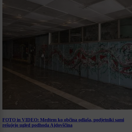
FOTO in VIDEO: Medtem ko občina odlaša, podjetniki sami
rešujejo ugled podhoda Ajdovščina