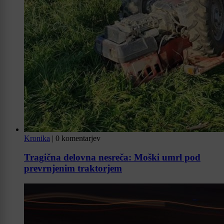
Kronika
|
0 komentarjev
Tragična delovna nesreča: Moški umrl pod
prevrnjenim traktorjem