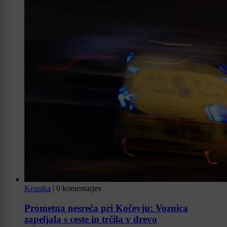
Kronika
|
0 komentarjev
Prometna nesreča pri Kočevju: Voznica
zapeljala s ceste in trčila v drevo