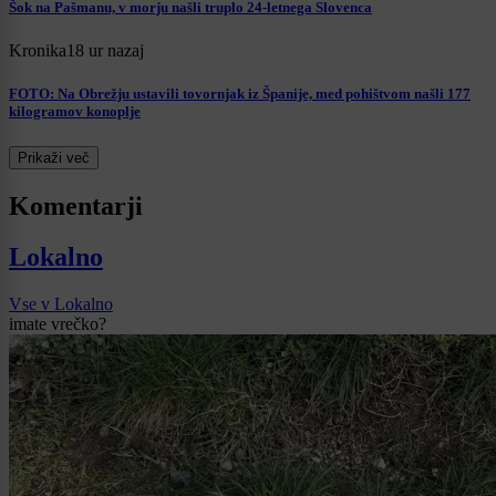
Šok na Pašmanu, v morju našli truplo 24-letnega Slovenca
Kronika
18 ur nazaj
FOTO: Na Obrežju ustavili tovornjak iz Španije, med pohištvom našli 177
kilogramov konoplje
Prikaži več
Komentarji
Lokalno
Vse v Lokalno
imate vrečko?