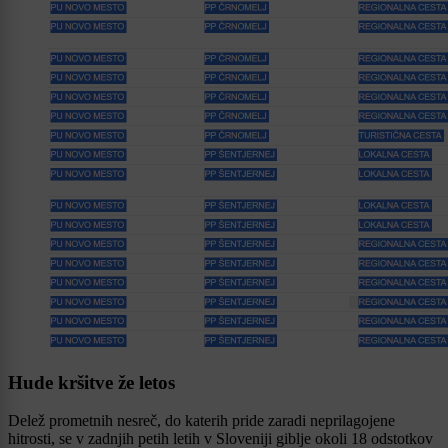
Hude kršitve že letos
Delež prometnih nesreč, do katerih pride zaradi neprilagojene
hitrosti, se v zadnjih petih letih v Sloveniji giblje okoli 18 odstotkov