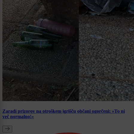
Zaradi prizorov na otroškem igrišču občani ogorčeni: »To ni
več normalno!«