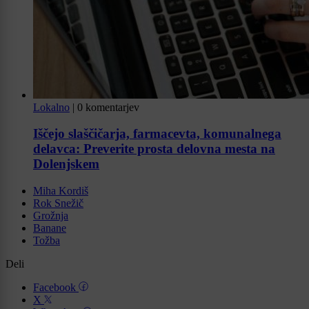
Lokalno
|
0 komentarjev
Iščejo slaščičarja, farmacevta, komunalnega
delavca: Preverite prosta delovna mesta na
Dolenjskem
Miha Kordiš
Rok Snežič
Grožnja
Banane
Tožba
Deli
Facebook
X