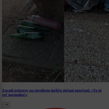
Zaradi prizorov na otroškem igrišču občani ogorčeni: »To ni
več normalno!«