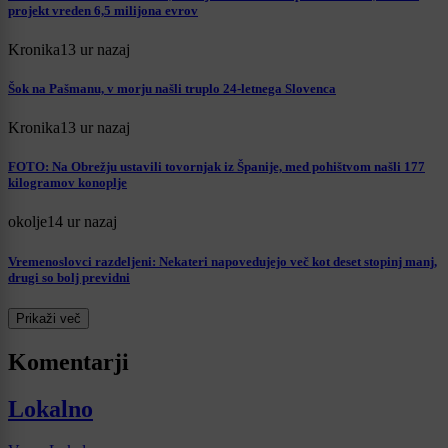
projekt vreden 6,5 milijona evrov
Kronika
13 ur nazaj
Šok na Pašmanu, v morju našli truplo 24-letnega Slovenca
Kronika
13 ur nazaj
FOTO: Na Obrežju ustavili tovornjak iz Španije, med pohištvom našli 177
kilogramov konoplje
okolje
14 ur nazaj
Vremenoslovci razdeljeni: Nekateri napovedujejo več kot deset stopinj manj,
drugi so bolj previdni
Prikaži več
Komentarji
Lokalno