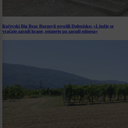
Kočevski Big Bear Burgerji osvojili Dolenjsko: »Ljudje se
vračajo zaradi hrane, ostanejo pa zaradi odnosa«