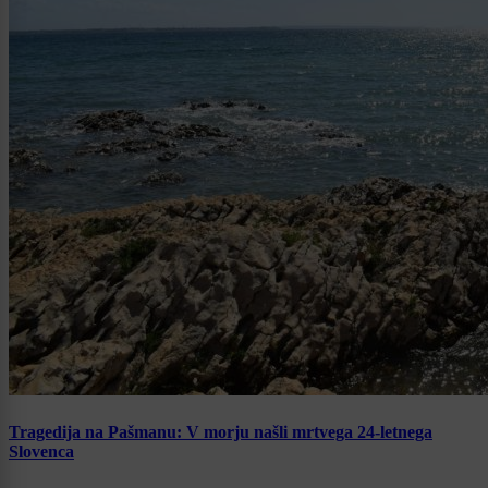
Tragedija na Pašmanu: V morju našli mrtvega 24-letnega
Slovenca