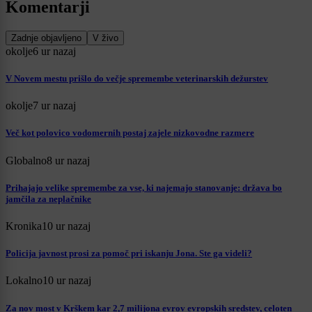
Komentarji
Zadnje objavljeno
V živo
okolje
6 ur nazaj
V Novem mestu prišlo do večje spremembe veterinarskih dežurstev
okolje
7 ur nazaj
Več kot polovico vodomernih postaj zajele nizkovodne razmere
Globalno
8 ur nazaj
Prihajajo velike spremembe za vse, ki najemajo stanovanje: država bo
jamčila za neplačnike
Kronika
10 ur nazaj
Policija javnost prosi za pomoč pri iskanju Jona. Ste ga videli?
Lokalno
10 ur nazaj
Za nov most v Krškem kar 2,7 milijona evrov evropskih sredstev, celoten