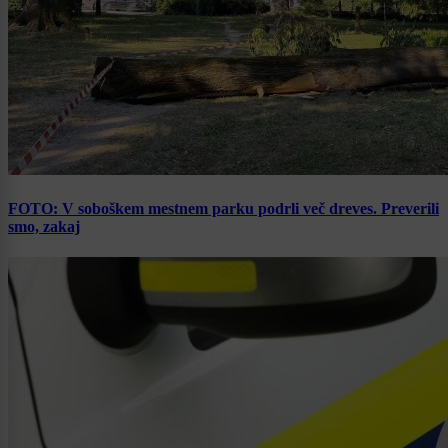
FOTO: V soboškem mestnem parku podrli več dreves. Preverili
smo, zakaj