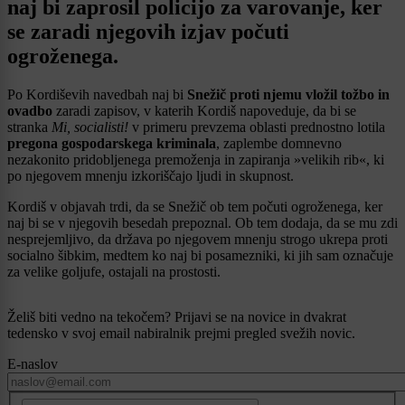
naj bi zaprosil policijo za varovanje, ker
se zaradi njegovih izjav počuti
ogroženega.
Po Kordiševih navedbah naj bi
Snežič proti njemu vložil tožbo
in
ovadbo
zaradi zapisov, v katerih Kordiš napoveduje, da bi se
stranka
Mi, socialisti!
v primeru prevzema oblasti prednostno lotila
pregona gospodarskega kriminala
, zaplembe domnevno
nezakonito pridobljenega premoženja in zapiranja »velikih rib«, ki
po njegovem mnenju izkoriščajo ljudi in skupnost.
Kordiš v objavah trdi, da se Snežič ob tem počuti ogroženega, ker
naj bi se v njegovih besedah prepoznal. Ob tem dodaja, da se mu zdi
nesprejemljivo, da država po njegovem mnenju strogo ukrepa proti
socialno šibkim, medtem ko naj bi posamezniki, ki jih sam označuje
za velike goljufe, ostajali na prostosti.
Želiš biti vedno na tekočem? Prijavi se na novice in dvakrat
tedensko v svoj email nabiralnik prejmi pregled svežih novic.
E-naslov