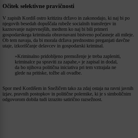
Očitek selektivne pravičnosti
V zapisih Kordiš ostro kritizira državo in zakonodajo, ki naj bi po
njegovih besedah dopuščala rubeže socialnih transferjev in
kaznovanje najrevnejših, medtem ko naj bi bili primeri
gospodarskega kriminala obravnavani bistveno počasneje ali mileje.
Ob tem navaja, da bi morala država prednostno preganjati davčne
utaje, izkoriščanje delavcev in gospodarski kriminal.
»Kriminalno pridobljeno premoženje je treba zapleniti,
kriminalce pa spraviti za zapahe,« je zapisal in dodal,
da bo njihova politična iniciativa pri tem vztrajala ne
glede na pritiske, tožbe ali ovadbe.
Spor med Kordišem in Snežičem tako za zdaj ostaja na ravni javnih
izjav, pravnih postopkov in politične polemike, ki je s simboličnim
odgovorom dobila tudi izrazito satirično razsežnost.