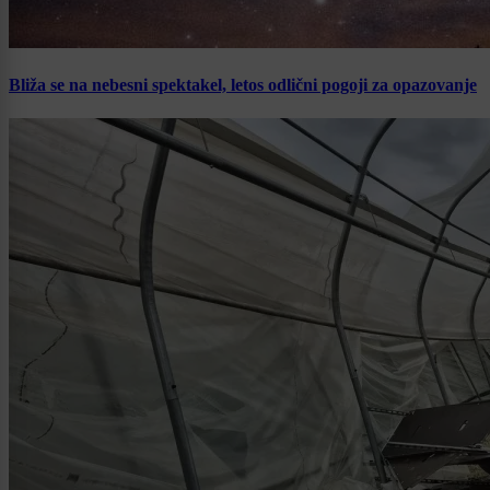
Bliža se na nebesni spektakel, letos odlični pogoji za opazovanje