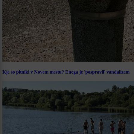
Kje so pitniki v Novem mestu? Enega je 'pospravil' vandalizem