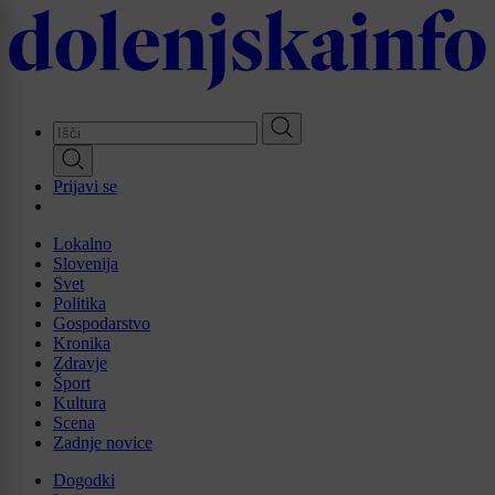
Skip
to
main
content
Prijavi se
Lokalno
Slovenija
Svet
Politika
Gospodarstvo
Kronika
Zdravje
Šport
Kultura
Scena
Zadnje novice
Dogodki