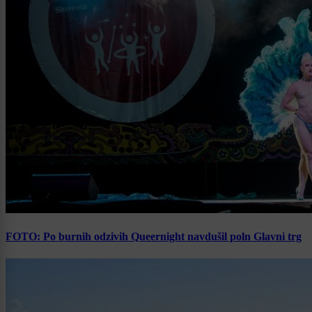
FOTO: Po burnih odzivih Queernight navdušil poln Glavni trg