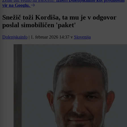
Želite biti vedno na tekočem?
Izberi Dolenjskainfo kot prednostni
vir na Googlu.
Snežič toži Kordiša, ta mu je v odgovor
poslal simobiličen 'paket'
Dolenjskainfo
|
1. februar 2026 14:37
v
Slovenija