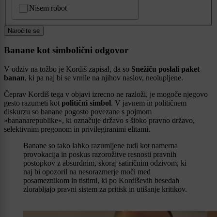
CAPTCHA
Nisem robot
Naročite se
Banane kot simbolični odgovor
V odziv na tožbo je Kordiš zapisal, da so
Snežiču poslali paket
banan
, ki pa naj bi se vrnile na njihov naslov, neolupljene.
Čeprav Kordiš tega v objavi izrecno ne razloži, je mogoče njegovo
gesto razumeti kot
politični simbol
. V javnem in političnem
diskurzu so banane pogosto povezane s pojmom
»bananarepublike«, ki označuje državo s šibko pravno državo,
selektivnim pregonom in privilegiranimi elitami.
Banane so tako lahko razumljene tudi kot namerna
provokacija in poskus razorožitve resnosti pravnih
postopkov z absurdnim, skoraj satiričnim odzivom, ki
naj bi opozoril na nesorazmerje moči med
posameznikom in tistimi, ki po Kordiševih besedah
zlorabljajo pravni sistem za pritisk in utišanje kritikov.