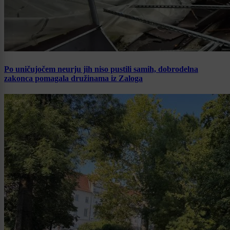
Po uničujočem neurju jih niso pustili samih, dobrodelna
zakonca pomagala družinama iz Zaloga