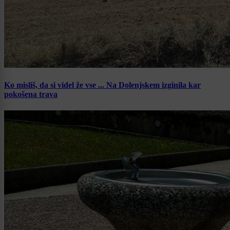
Ko misliš, da si videl že vse ... Na Dolenjskem izginila kar
pokošena trava