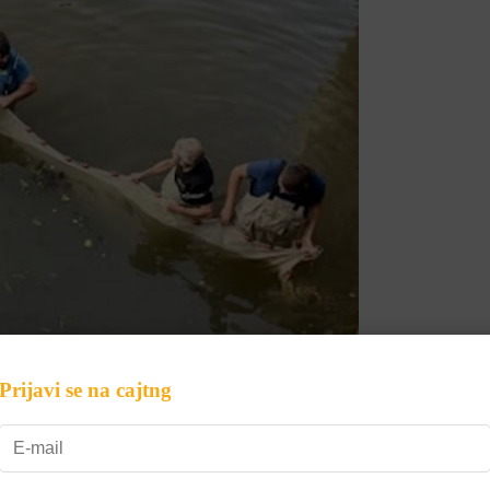
Prijavi se na cajtng
amov rib