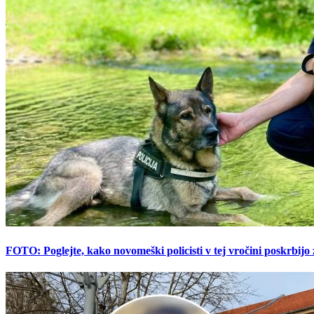
FOTO: Poglejte, kako novomeški policisti v tej vročini poskrbijo 