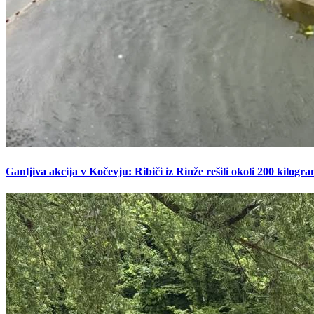
Ganljiva akcija v Kočevju: Ribiči iz Rinže rešili okoli 200 kilogr