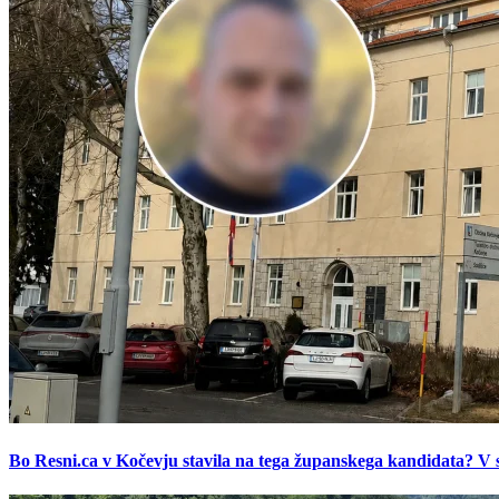
Bo Resni.ca v Kočevju stavila na tega županskega kandidata? V s