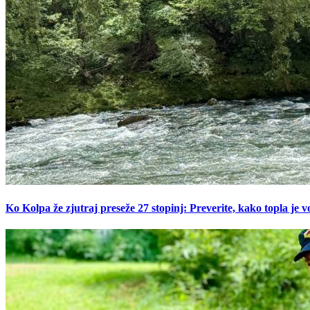
Ko Kolpa že zjutraj preseže 27 stopinj: Preverite, kako topla je v