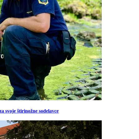
Prijavi se na cajtng
za svoje štirinožne sodelavce