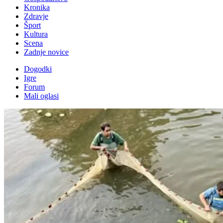
Kronika
Zdravje
Šport
Kultura
Scena
Zadnje novice
Dogodki
Igre
Forum
Mali oglasi