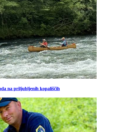
oda na priljubljenih kopališčih