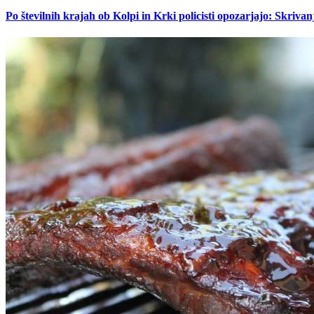
Po številnih krajah ob Kolpi in Krki policisti opozarjajo: Skrivan