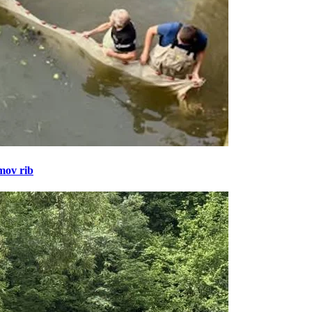
amov rib