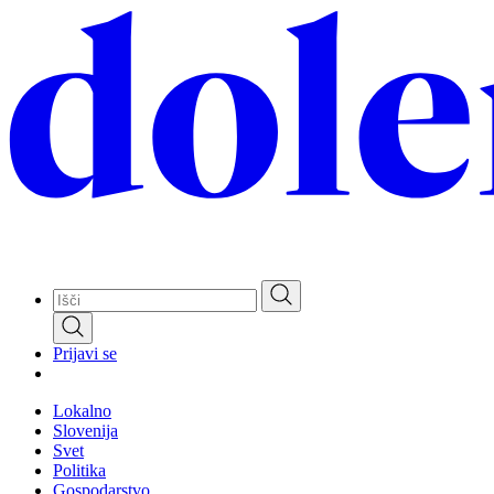
Skip
to
main
content
Prijavi se
Lokalno
Slovenija
Svet
Politika
Gospodarstvo