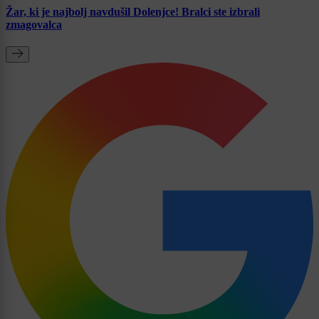
Žar, ki je najbolj navdušil Dolenjce! Bralci ste izbrali
zmagovalca