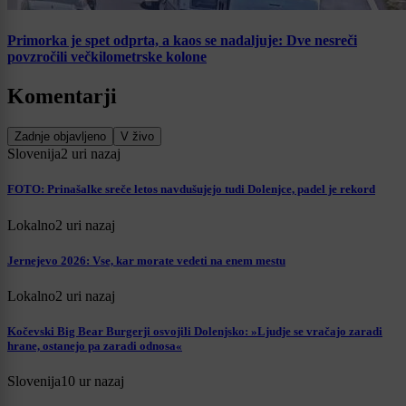
Primorka je spet odprta, a kaos se nadaljuje: Dve nesreči
povzročili večkilometrske kolone
Komentarji
Zadnje objavljeno
V živo
Slovenija
2 uri nazaj
FOTO: Prinašalke sreče letos navdušujejo tudi Dolenjce, padel je rekord
Lokalno
2 uri nazaj
Jernejevo 2026: Vse, kar morate vedeti na enem mestu
Lokalno
2 uri nazaj
Kočevski Big Bear Burgerji osvojili Dolenjsko: »Ljudje se vračajo zaradi
hrane, ostanejo pa zaradi odnosa«
Slovenija
10 ur nazaj