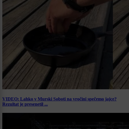
VIDEO: Lahko v Murski Soboti na vročini spečemo jajce?
Rezultat je presenetil ...