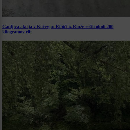
Ganljiva akcija v Kočevju: Ribiči iz Rinže rešili okoli 200
kilogramov rib