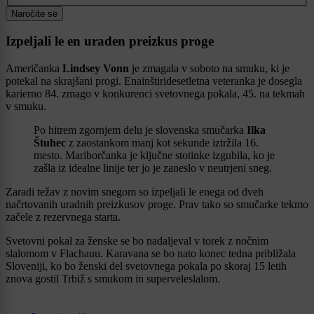
Naročite se
Izpeljali le en uraden preizkus proge
Američanka
Lindsey Vonn
je zmagala v soboto na smuku, ki je
potekal na skrajšani progi. Enainštiridesetletna veteranka je dosegla
karierno 84. zmago v konkurenci svetovnega pokala, 45. na tekmah
v smuku.
Po hitrem zgornjem delu je slovenska smučarka
Ilka
Štuhec
z zaostankom manj kot sekunde iztržila 16.
mesto. Mariborčanka je ključne stotinke izgubila, ko je
zašla iz idealne linije ter jo je zaneslo v neutrjeni sneg.
Zaradi težav z novim snegom so izpeljali le enega od dveh
načrtovanih uradnih preizkusov proge. Prav tako so smučarke tekmo
začele z rezervnega starta.
Svetovni pokal za ženske se bo nadaljeval v torek z nočnim
slalomom v Flachauu. Karavana se bo nato konec tedna približala
Sloveniji, ko bo ženski del svetovnega pokala po skoraj 15 letih
znova gostil Trbiž s smukom in superveleslalom.