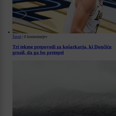
Šport
|
0 komentarjev
Tri tekme prepovedi za košarkarja, ki Dončiću
grozil, da ga bo pretepel