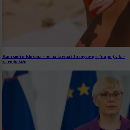
Kam sodi odslužena sončna krema? In ne, ne gre (nujno) v koš
za embalažo