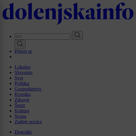
Skip
to
main
content
Prijavi se
Lokalno
Slovenija
Svet
Politika
Gospodarstvo
Kronika
Zdravje
Šport
Kultura
Scena
Zadnje novice
Dogodki