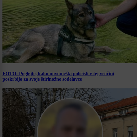
FOTO: Poglejte, kako novomeški policisti v tej vročini
poskrbijo za svoje štirinožne sodelavce