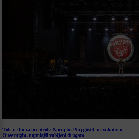
Tole ne bo za oči otrok: Nocoj bo Ptuj gostil provokativni
Queernight, najmlajši vabljeni drugam