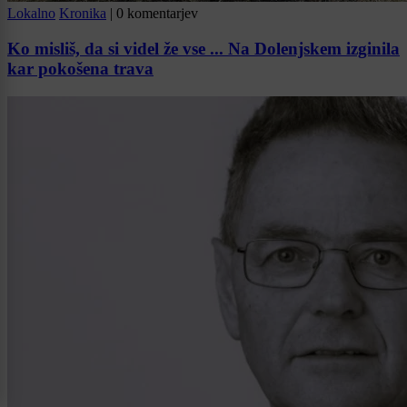
Lokalno
Kronika
|
0 komentarjev
Ko misliš, da si videl že vse ... Na Dolenjskem izginila
kar pokošena trava