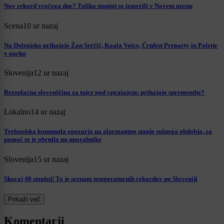
Nov rekord vročega dne? Toliko stopinj so izmerili v Novem mestu
Scena
10 ur nazaj
Na Dolenjsko prihajajo Žan Serčič, Koala Voice, Črnfest Preparty in Poletje
v parku
Slovenija
12 ur nazaj
Brezplačna slovenščina za tujce pod vprašajem: prihajajo spremembe?
Lokalno
14 ur nazaj
Trebanjska komunala opozarja na alarmantno stanje sušnega obdobja, za
pomoč se je obrnila na uporabnike
Slovenija
15 ur nazaj
Skoraj 40 stopinj! To je seznam temperaturnih rekordov po Sloveniji
Prikaži več
Komentarji