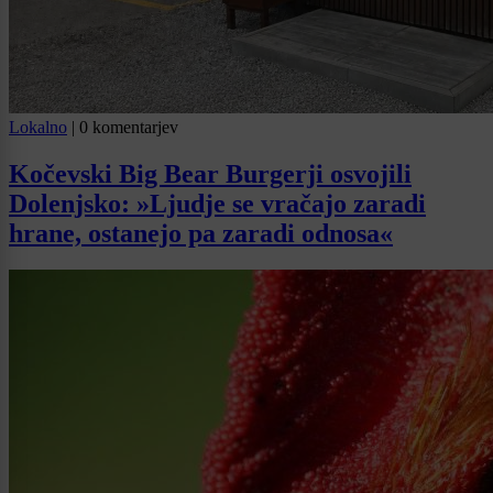
Lokalno
|
0 komentarjev
Kočevski Big Bear Burgerji osvojili
Dolenjsko: »Ljudje se vračajo zaradi
hrane, ostanejo pa zaradi odnosa«