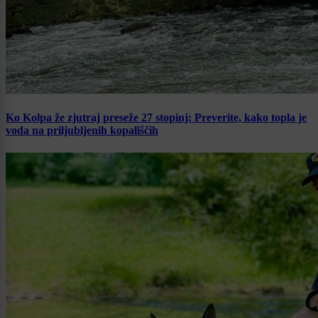
Ko Kolpa že zjutraj preseže 27 stopinj: Preverite, kako topla je
voda na priljubljenih kopališčih