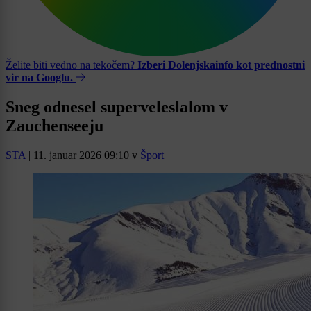
Želite biti vedno na tekočem?
Izberi Dolenjskainfo kot prednostni
vir na Googlu.
Sneg odnesel superveleslalom v
Zauchenseeju
STA
|
11. januar 2026 09:10
v
Šport