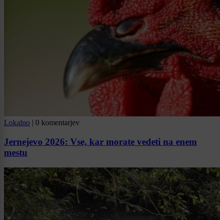
Lokalno
|
0 komentarjev
Jernejevo 2026: Vse, kar morate vedeti na enem
mestu