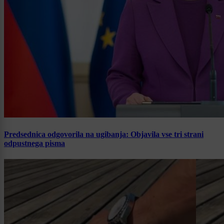
Predsednica odgovorila na ugibanja: Objavila vse tri strani
odpustnega pisma