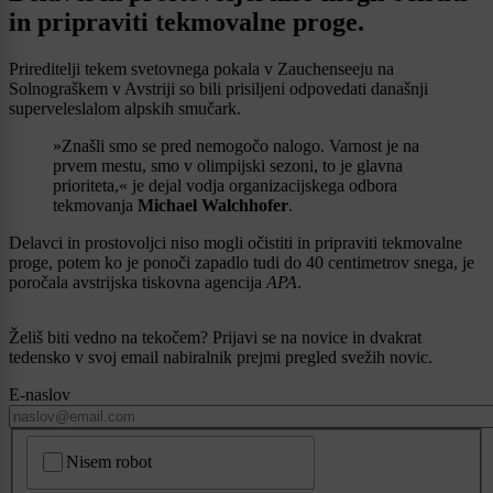
in pripraviti tekmovalne proge.
Prireditelji tekem svetovnega pokala v Zauchenseeju na
Solnograškem v Avstriji so bili prisiljeni odpovedati današnji
superveleslalom alpskih smučark.
»Znašli smo se pred nemogočo nalogo. Varnost je na
prvem mestu, smo v olimpijski sezoni, to je glavna
prioriteta,« je dejal vodja organizacijskega odbora
tekmovanja
Michael Walchhofer
.
Delavci in prostovoljci niso mogli očistiti in pripraviti tekmovalne
proge, potem ko je ponoči zapadlo tudi do 40 centimetrov snega, je
poročala avstrijska tiskovna agencija
APA
.
Želiš biti vedno na tekočem? Prijavi se na novice in dvakrat
tedensko v svoj email nabiralnik prejmi pregled svežih novic.
E-naslov
CAPTCHA
Nisem robot