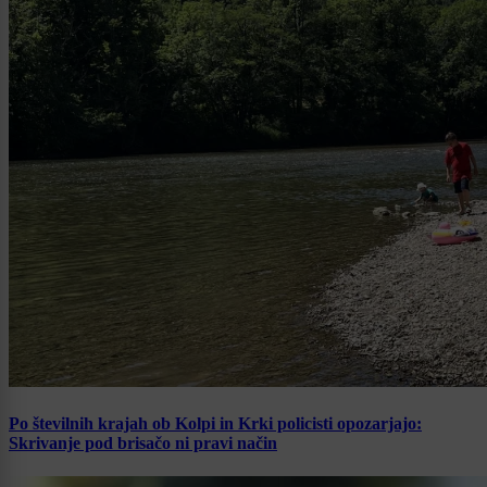
Po številnih krajah ob Kolpi in Krki policisti opozarjajo:
Skrivanje pod brisačo ni pravi način