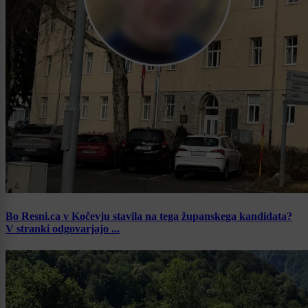
Bo Resni.ca v Kočevju stavila na tega županskega kandidata?
V stranki odgovarjajo ...