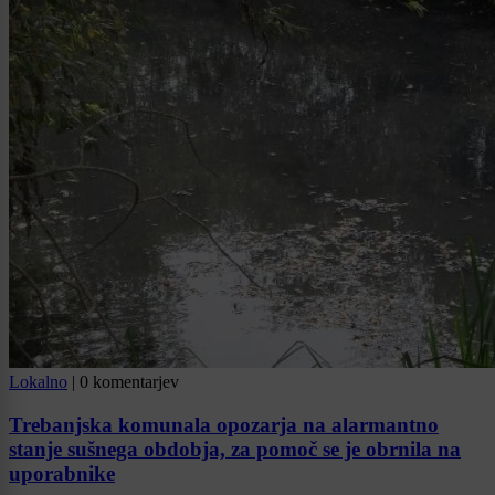
Lokalno
|
0 komentarjev
Trebanjska komunala opozarja na alarmantno
stanje sušnega obdobja, za pomoč se je obrnila na
uporabnike