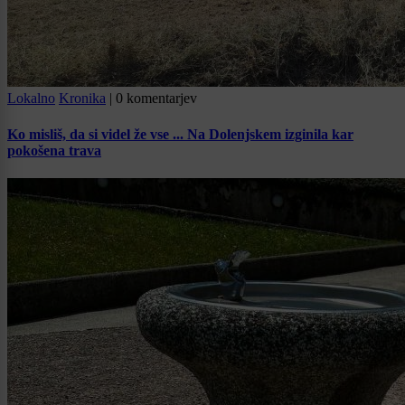
Lokalno
Kronika
|
0 komentarjev
Ko misliš, da si videl že vse ... Na Dolenjskem izginila kar
pokošena trava