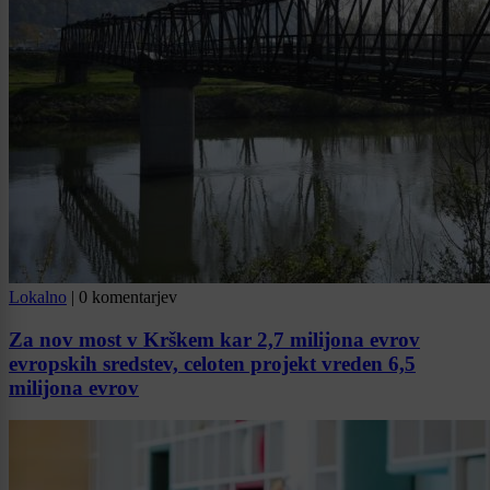
Lokalno
|
0 komentarjev
Za nov most v Krškem kar 2,7 milijona evrov
evropskih sredstev, celoten projekt vreden 6,5
milijona evrov