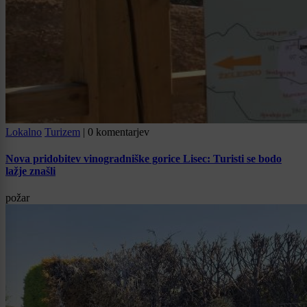
Lokalno
Turizem
|
0 komentarjev
Nova pridobitev vinogradniške gorice Lisec: Turisti se bodo
lažje znašli
požar