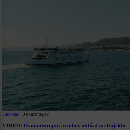
Globalno
|
0 komentarjev
VIDEO: Dvonadstropni avtobus obtičal na trajektu