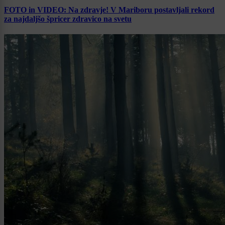
FOTO in VIDEO: Na zdravje! V Mariboru postavljali rekord
za najdaljšo špricer zdravico na svetu