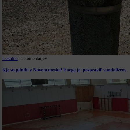
Lokalno
|
1 komentarjev
Kje so pitniki v Novem mestu? Enega je 'pospravil' vandalizem