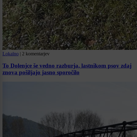
Lokalno
|
2 komentarjev
To Dolenjce še vedno razburja, lastnikom psov zdaj
znova pošiljajo jasno sporočilo