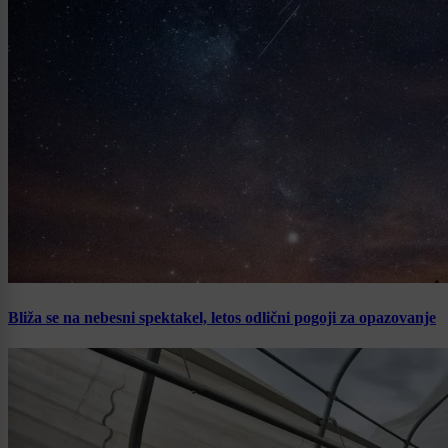
Bliža se na nebesni spektakel, letos odlični pogoji za opazovanje