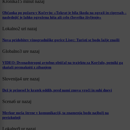
Kronika
15 minut nazaj
Občanka po požaru v Kočevju: »Tokrat je bila škoda na ograji in cipresah –
naslednjič je lahko ogrožena hiša ali celo človeško življenje«
Lokalno
2 uri nazaj
Nova pridobitev vinogradniške gorice Lisec: Turisti se bodo lažje znašli
Globalno
3 ure nazaj
VIDEO: Dvonadstropni avtobus obtičal na trajektu za Korčulo, potniki ga
skušali premakniti z zibanjem
Slovenija
4 ure nazaj
Dež je prinesel le kratek oddih, pred nami znova vroči in suhi dnevi
Scena
6 ur nazaj
Merkur meša štrene v komunikaciji, ta znamenja bodo najbolj na
preizkušnji
Lokalno
9 ur nazaj