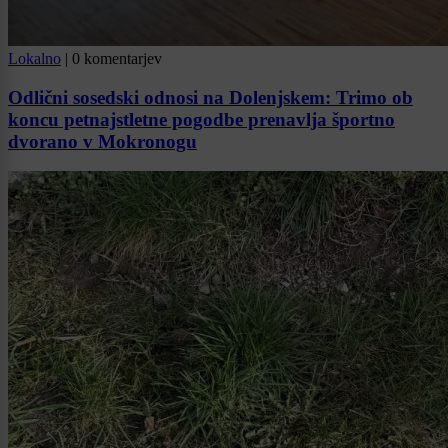
Lokalno
|
0 komentarjev
Odlični sosedski odnosi na Dolenjskem: Trimo ob
koncu petnajstletne pogodbe prenavlja športno
dvorano v Mokronogu