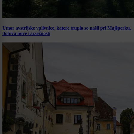
Umor avstrijske vplivnice, katere truplo so našli pri Majšperku,
dobiva nove razsežnosti