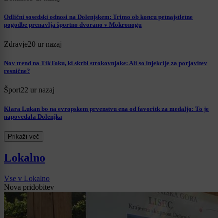
Odlični sosedski odnosi na Dolenjskem: Trimo ob koncu petnajstletne
pogodbe prenavlja športno dvorano v Mokronogu
Zdravje
20 ur nazaj
Nov trend na TikToku, ki skrbi strokovnjake: Ali so injekcije za porjavitev
resnične?
Šport
22 ur nazaj
Klara Lukan bo na evropskem prvenstvu ena od favoritk za medaljo: To je
napovedala Dolenjka
Prikaži več
Lokalno
Vse v Lokalno
Nova pridobitev