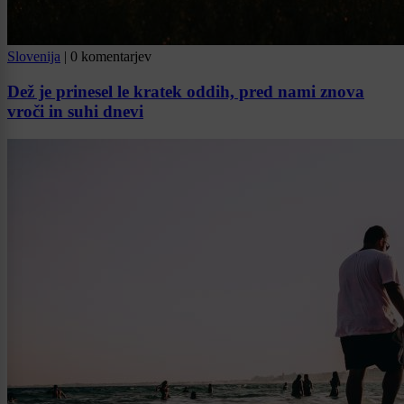
Slovenija
|
0 komentarjev
Dež je prinesel le kratek oddih, pred nami znova
vroči in suhi dnevi