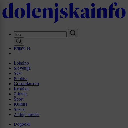
Skip
to
main
content
Prijavi se
Lokalno
Slovenija
Svet
Politika
Gospodarstvo
Kronika
Zdravje
Šport
Kultura
Scena
Zadnje novice
Dogodki