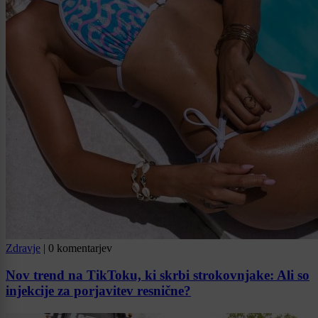
Zdravje
|
0 komentarjev
Nov trend na TikToku, ki skrbi strokovnjake: Ali so
injekcije za porjavitev resnične?