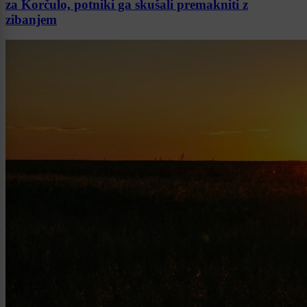
za Korčulo, potniki ga skušali premakniti z
zibanjem