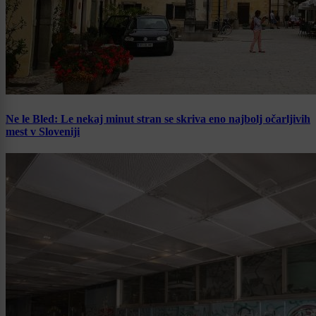
Ne le Bled: Le nekaj minut stran se skriva eno najbolj očarljivih
mest v Sloveniji