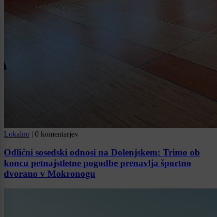
Lokalno
|
0 komentarjev
Odlični sosedski odnosi na Dolenjskem: Trimo ob
koncu petnajstletne pogodbe prenavlja športno
dvorano v Mokronogu