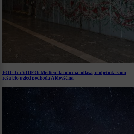
FOTO in VIDEO: Medtem ko občina odlaša, podjetniki sami
rešujejo ugled podhoda Ajdovščina