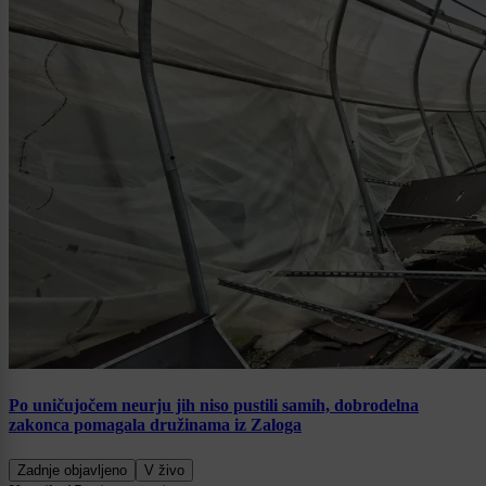
Po uničujočem neurju jih niso pustili samih, dobrodelna
zakonca pomagala družinama iz Zaloga
Zadnje objavljeno
V živo