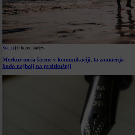
Scena
|
0 komentarjev
Merkur meša štrene v komunikaciji, ta znamenja
bodo najbolj na preizkušnji