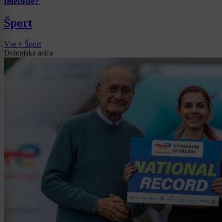
telefone?
Šport
Vse v Šport
Dolenjska asica