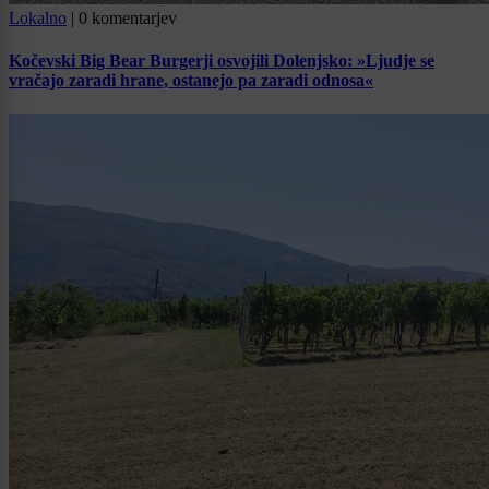
Lokalno
|
0 komentarjev
Kočevski Big Bear Burgerji osvojili Dolenjsko: »Ljudje se
vračajo zaradi hrane, ostanejo pa zaradi odnosa«