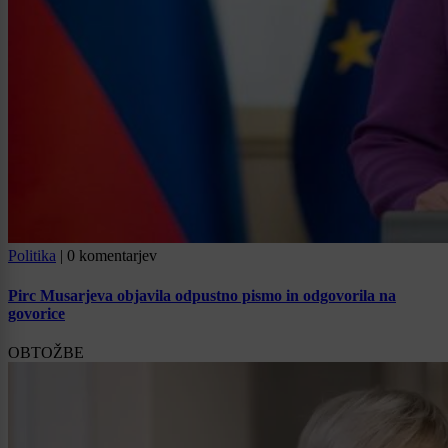
Politika
|
0 komentarjev
Pirc Musarjeva objavila odpustno pismo in odgovorila na
govorice
OBTOŽBE