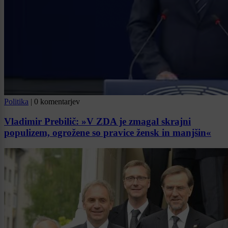
Politika
|
0 komentarjev
Vladimir Prebilič: »V ZDA je zmagal skrajni
populizem, ogrožene so pravice žensk in manjšin«