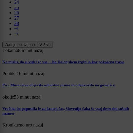
24
25
26
27
28
Zadnje objavljeno
V živo
Lokalno
8 minut nazaj
Ko misliš, da si videl že vse ... Na Dolenjskem izginila kar pokošena trava
Politika
16 minut nazaj
Pirc Musarjeva objavila odpustno pismo in odgovorila na govorice
okolje
53 minut nazaj
Vročina bo popustila le za kratek čas, Slovenijo čaka še vsaj deset dni sušnih
razmer
Kronika
eno uro nazaj