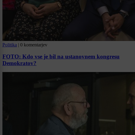
Politika
|
0 komentarjev
FOTO: Kdo vse je bil na ustanovnem kongresu
Demokratov?