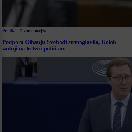
Politika
|
0 komentarjev
Podpora Gibanju Svobodi strmoglavila, Golob
zadnji na lestvici politikov