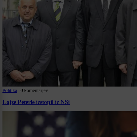
Politika
|
0 komentarjev
Lojze Peterle izstopil iz NSi