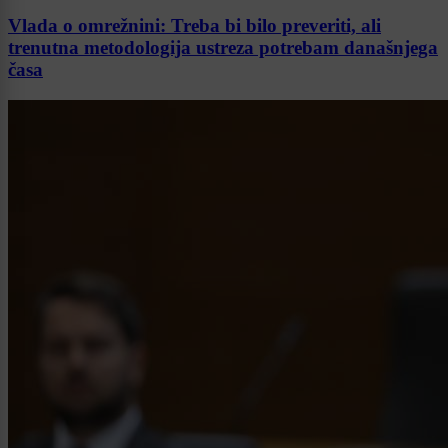
Vlada o omrežnini: Treba bi bilo preveriti, ali
trenutna metodologija ustreza potrebam današnjega
časa