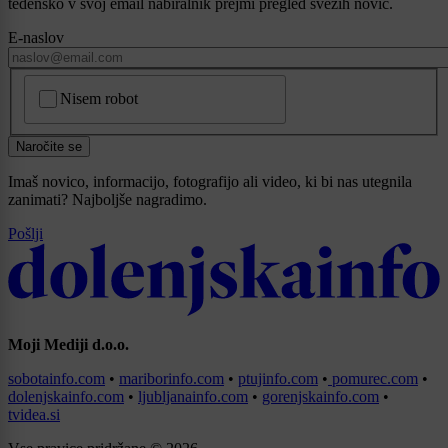
tedensko v svoj email nabiralnik prejmi pregled svežih novic.
E-naslov
CAPTCHA
Nisem robot
Naročite se
Imaš novico, informacijo, fotografijo ali video, ki bi nas utegnila
zanimati? Najboljše nagradimo.
Pošlji
Moji Mediji d.o.o.
sobotainfo.com
•
mariborinfo.com
•
ptujinfo.com
•
pomurec.com
•
dolenjskainfo.com
•
ljubljanainfo.com
•
gorenjskainfo.com
•
tvidea.si