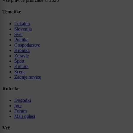
Vse pravice pridržane © 2026
Tematike
Lokalno
Slovenija
Svet
Politika
Gospodarstvo
Kronika
Zdravje
Šport
Kultura
Scena
Zadnje novice
Rubrike
Dogodki
Igre
Forum
Mali oglasi
Več