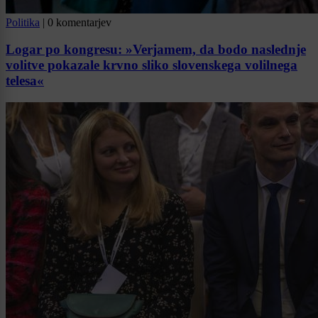
Politika
|
0 komentarjev
Logar po kongresu: »Verjamem, da bodo naslednje
volitve pokazale krvno sliko slovenskega volilnega
telesa«