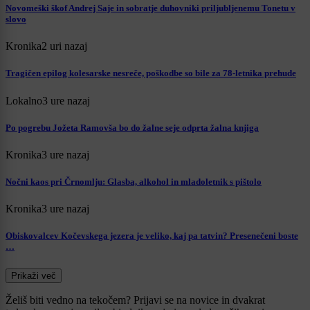
Novomeški škof Andrej Saje in sobratje duhovniki priljubljenemu Tonetu v
slovo
Kronika
2 uri nazaj
Tragičen epilog kolesarske nesreče, poškodbe so bile za 78-letnika prehude
Lokalno
3 ure nazaj
Po pogrebu Jožeta Ramovša bo do žalne seje odprta žalna knjiga
Kronika
3 ure nazaj
Nočni kaos pri Črnomlju: Glasba, alkohol in mladoletnik s pištolo
Kronika
3 ure nazaj
Obiskovalcev Kočevskega jezera je veliko, kaj pa tatvin? Presenečeni boste
…
Prikaži več
Želiš biti vedno na tekočem? Prijavi se na novice in dvakrat