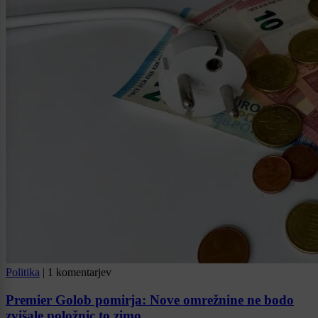
Politika
|
1 komentarjev
Premier Golob pomirja: Nove omrežnine ne bodo
zvišale položnic to zimo