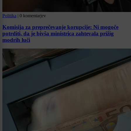
Politika
|
0 komentarjev
Komisija za preprečevanje korupcije: Ni mogoče
potrditi, da je bivša ministrica zahtevala prižig
modrih luči