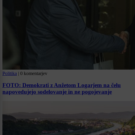
Politika
|
0 komentarjev
FOTO: Demokrati z Anžetom Logarjem na čelu
napovedujejo sodelovanje in ne pogojevanje