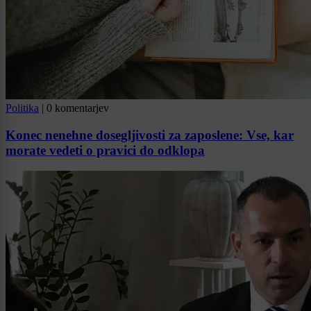
Politika
|
0 komentarjev
Konec nenehne dosegljivosti za zaposlene: Vse, kar
morate vedeti o pravici do odklopa