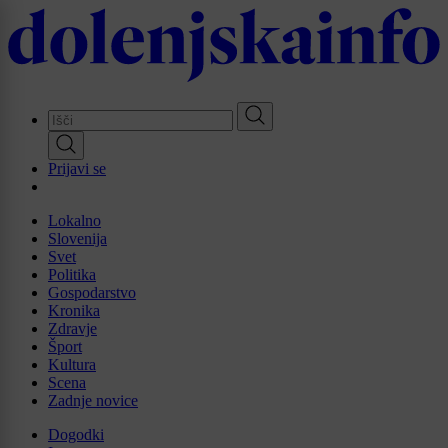
Skip
to
main
content
Prijavi se
Lokalno
Slovenija
Svet
Politika
Gospodarstvo
Kronika
Zdravje
Šport
Kultura
Scena
Zadnje novice
Dogodki