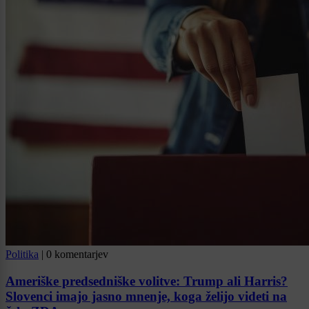
Politika
|
0 komentarjev
Ameriške predsedniške volitve: Trump ali Harris?
Slovenci imajo jasno mnenje, koga želijo videti na