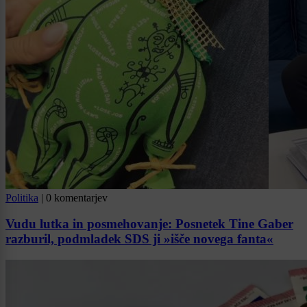
Politika
|
0 komentarjev
Vudu lutka in posmehovanje: Posnetek Tine Gaber
razburil, podmladek SDS ji »išče novega fanta«