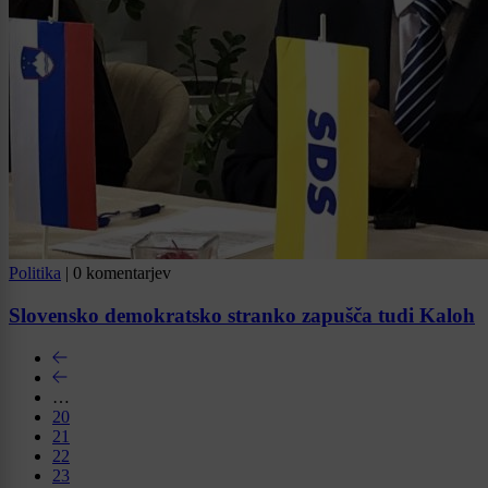
Politika
|
0 komentarjev
Slovensko demokratsko stranko zapušča tudi Kaloh
…
20
21
22
23