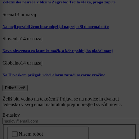
Železniška nesreča v bližini Zagreba: Trčila vlaka, proga zaprta
Scena
13 ur nazaj
Na meji pozabil ženo in se odpeljal naprej: »Si ti normalen?«
Slovenija
14 ur nazaj
Nova obveznost za lastnike mačk, a kdor pohiti, bo plačal manj
Globalno
14 ur nazaj
Na Hrvaškem prižgali rdeči alarm zaradi nevarne vročine
Prikaži več
Želiš biti vedno na tekočem? Prijavi se na novice in dvakrat
tedensko v svoj email nabiralnik prejmi pregled svežih novic.
E-naslov
CAPTCHA
Nisem robot