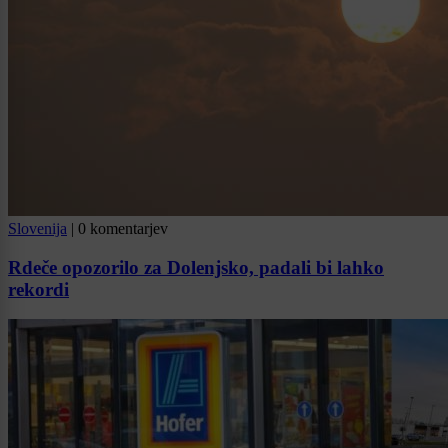
Slovenija
|
0 komentarjev
Rdeče opozorilo za Dolenjsko, padali bi lahko
rekordi