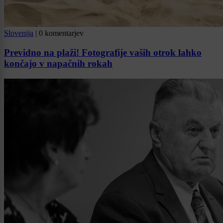
Slovenija
|
0 komentarjev
Previdno na plaži! Fotografije vaših otrok lahko
končajo v napačnih rokah