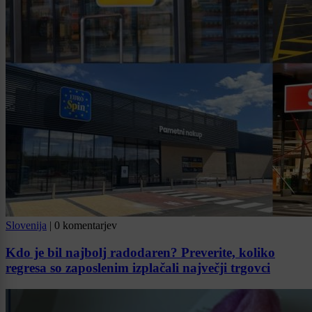
Slovenija
|
0 komentarjev
Kdo je bil najbolj radodaren? Preverite, koliko
regresa so zaposlenim izplačali največji trgovci