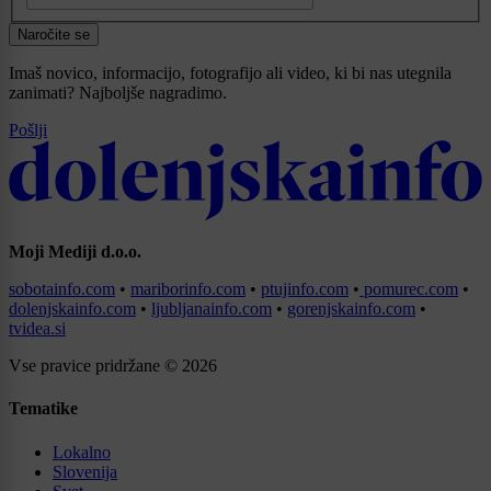
Naročite se
Imaš novico, informacijo, fotografijo ali video, ki bi nas utegnila
zanimati? Najboljše nagradimo.
Pošlji
Moji Mediji d.o.o.
sobotainfo.com
•
mariborinfo.com
•
ptujinfo.com
•
pomurec.com
•
dolenjskainfo.com
•
ljubljanainfo.com
•
gorenjskainfo.com
•
tvidea.si
Vse pravice pridržane © 2026
Tematike
Lokalno
Slovenija