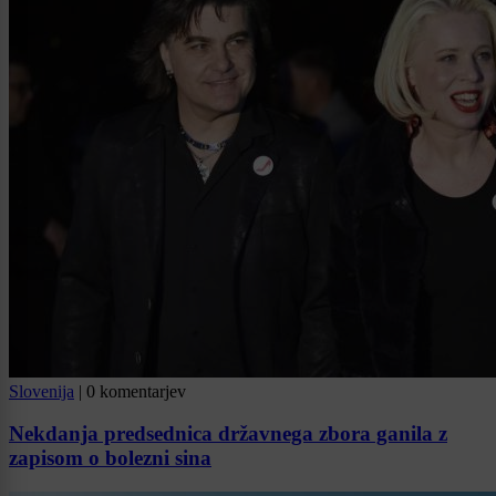
Slovenija
|
0 komentarjev
Nekdanja predsednica državnega zbora ganila z
zapisom o bolezni sina