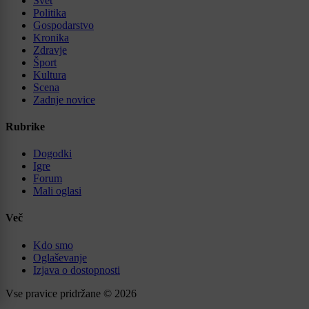
Svet
Politika
Gospodarstvo
Kronika
Zdravje
Šport
Kultura
Scena
Zadnje novice
Rubrike
Dogodki
Igre
Forum
Mali oglasi
Več
Kdo smo
Oglaševanje
Izjava o dostopnosti
Vse pravice pridržane © 2026