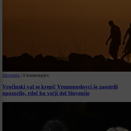
Slovenija
|
0 komentarjev
Vročinski val se krepi! Vremenoslovci še zaostrili
opozorilo, rdeč bo večji del Slovenije