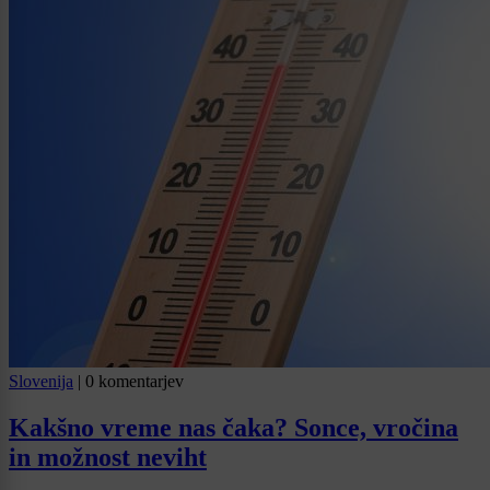
Slovenija
|
0 komentarjev
Kakšno vreme nas čaka? Sonce, vročina
in možnost neviht