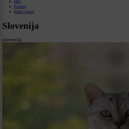
Igre
Forum
Mali oglasi
Slovenija
subvencija