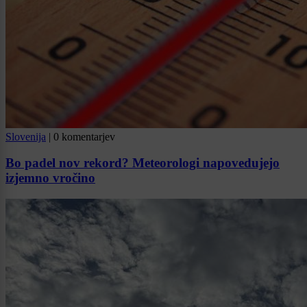
Slovenija
|
0 komentarjev
Bo padel nov rekord? Meteorologi napovedujejo
izjemno vročino