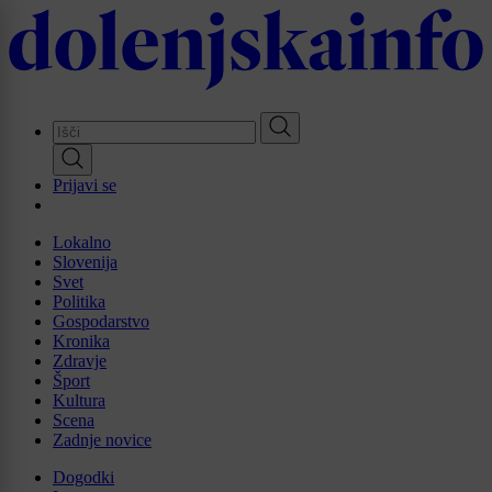
Skip
to
main
content
Prijavi se
Lokalno
Slovenija
Svet
Politika
Gospodarstvo
Kronika
Zdravje
Šport
Kultura
Scena
Zadnje novice
Dogodki