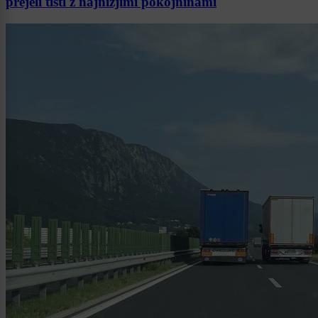
prejeli tisti z najnižjimi pokojninami