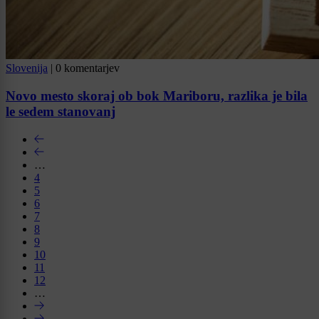
Slovenija
|
0 komentarjev
Novo mesto skoraj ob bok Mariboru, razlika je bila
le sedem stanovanj
…
4
5
6
7
8
9
10
11
12
…