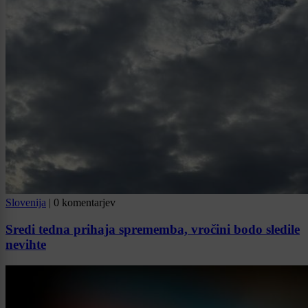
Slovenija
|
0 komentarjev
Sredi tedna prihaja sprememba, vročini bodo sledile
nevihte