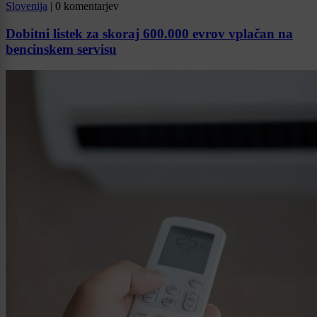
Slovenija
|
0 komentarjev
Dobitni listek za skoraj 600.000 evrov vplačan na
bencinskem servisu