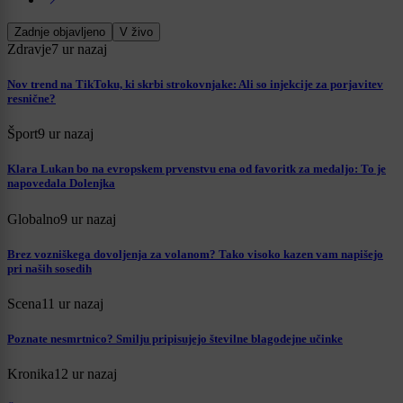
Zadnje objavljeno
V živo
Zdravje
7 ur nazaj
Nov trend na TikToku, ki skrbi strokovnjake: Ali so injekcije za porjavitev
resnične?
Šport
9 ur nazaj
Klara Lukan bo na evropskem prvenstvu ena od favoritk za medaljo: To je
napovedala Dolenjka
Globalno
9 ur nazaj
Brez vozniškega dovoljenja za volanom? Tako visoko kazen vam napišejo
pri naših sosedih
Scena
11 ur nazaj
Poznate nesmrtnico? Smilju pripisujejo številne blagodejne učinke
Kronika
12 ur nazaj