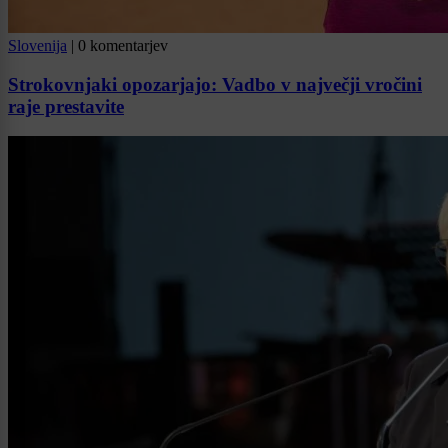
Slovenija
|
0 komentarjev
Strokovnjaki opozarjajo: Vadbo v največji vročini
raje prestavite