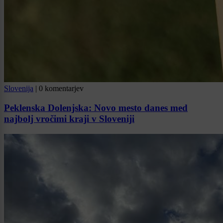
Slovenija
|
0 komentarjev
Peklenska Dolenjska: Novo mesto danes med
najbolj vročimi kraji v Sloveniji