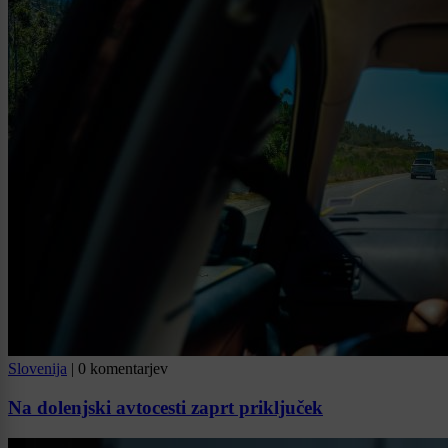
Slovenija
|
0 komentarjev
Na dolenjski avtocesti zaprt priključek