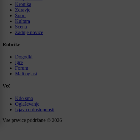
Kronika
Zdravje
Šport
Kultura
Scena
Zadnje novice
Rubrike
Dogodki
Igre
Forum
Mali oglasi
Več
Kdo smo
Oglaševanje
Izjava o dostopnosti
Vse pravice pridržane © 2026