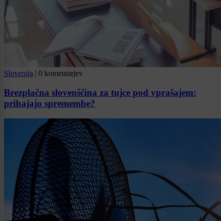
Slovenija
|
0 komentarjev
Brezplačna slovenščina za tujce pod vprašajem:
prihajajo spremembe?