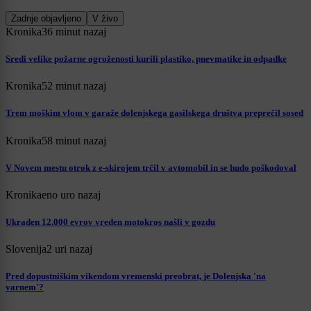
Zadnje objavljeno
V živo
Kronika
36 minut nazaj
Sredi velike požarne ogroženosti kurili plastiko, pnevmatike in odpadke
Kronika
52 minut nazaj
Trem moškim vlom v garaže dolenjskega gasilskega društva preprečil sosed
Kronika
58 minut nazaj
V Novem mestu otrok z e-skirojem trčil v avtomobil in se hudo poškodoval
Kronika
eno uro nazaj
Ukraden 12.000 evrov vreden motokros našli v gozdu
Slovenija
2 uri nazaj
Pred dopustniškim vikendom vremenski preobrat, je Dolenjska 'na
varnem'?