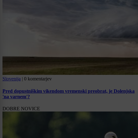
Slovenija
|
0 komentarjev
Pred dopustniškim vikendom vremenski preobrat, je Dolenjska
'na varnem'?
DOBRE NOVICE