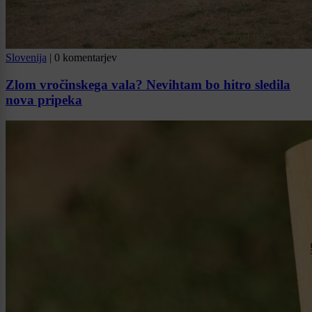
Slovenija
|
0 komentarjev
Zlom vročinskega vala? Nevihtam bo hitro sledila
nova pripeka