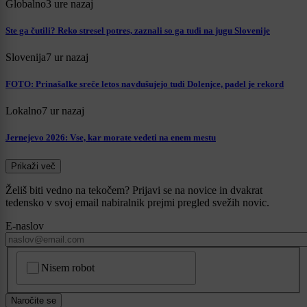
Globalno
3 ure nazaj
Ste ga čutili? Reko stresel potres, zaznali so ga tudi na jugu Slovenije
Slovenija
7 ur nazaj
FOTO: Prinašalke sreče letos navdušujejo tudi Dolenjce, padel je rekord
Lokalno
7 ur nazaj
Jernejevo 2026: Vse, kar morate vedeti na enem mestu
Prikaži več
Želiš biti vedno na tekočem? Prijavi se na novice in dvakrat
tedensko v svoj email nabiralnik prejmi pregled svežih novic.
E-naslov
CAPTCHA
Nisem robot
Naročite se