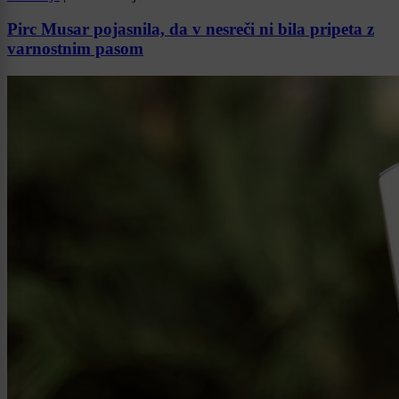
Pirc Musar pojasnila, da v nesreči ni bila pripeta z
varnostnim pasom