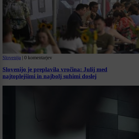
Slovenija
|
0 komentarjev
Slovenijo je preplavila vročina: Julij med
najtoplejšimi in najbolj suhimi doslej