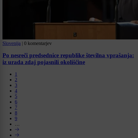
Slovenija
|
0 komentarjev
Po nesreči predsednice republike številna vprašanja:
iz urada zdaj pojasnili okoliščine
1
2
3
4
5
6
7
8
9
…