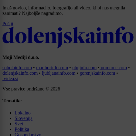
Imaš novico, informacijo, fotografijo ali video, ki bi nas utegnila
zanimati? Najboljše nagradimo.
Pošlji
Moji Mediji d.o.o.
sobotainfo.com
•
mariborinfo.com
•
ptujinfo.com
•
pomurec.com
•
dolenjskainfo.com
•
ljubljanainfo.com
•
gorenjskainfo.com
•
tvidea.si
Vse pravice pridržane © 2026
Tematike
Lokalno
Slovenija
Svet
Politika
Gospodarstvo