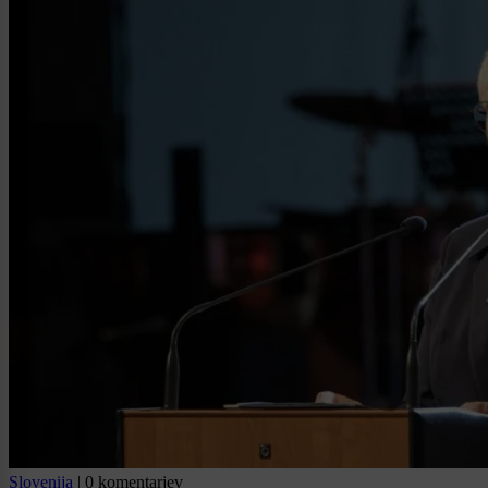
Slovenija
|
0 komentarjev