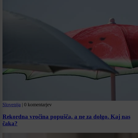
Slovenija
|
0 komentarjev
Rekordna vročina popušča, a ne za dolgo. Kaj nas
čaka?