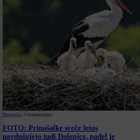
Slovenija
|
0 komentarjev
FOTO: Prinašalke sreče letos
navdušujejo tudi Dolenjce, padel je