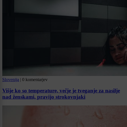
Slovenija
|
0 komentarjev
Višje ko so temperature, večje je tveganje za nasilje
nad ženskami, pravijo strokovnjaki