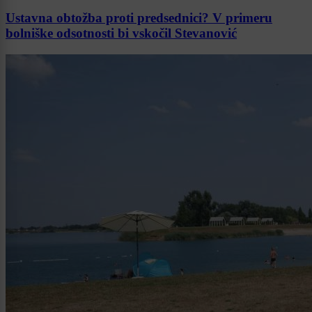
Ustavna obtožba proti predsednici? V primeru
bolniške odsotnosti bi vskočil Stevanović