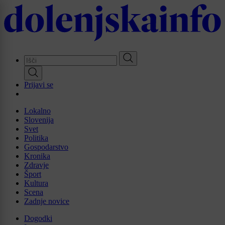
Skip
to
main
content
Prijavi se
Lokalno
Slovenija
Svet
Politika
Gospodarstvo
Kronika
Zdravje
Šport
Kultura
Scena
Zadnje novice
Dogodki