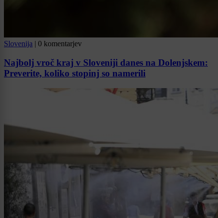
Slovenija
|
0 komentarjev
Najbolj vroč kraj v Sloveniji danes na Dolenjskem:
Preverite, koliko stopinj so namerili