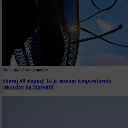
Slovenija
|
0 komentarjev
Skoraj 40 stopinj! To je seznam temperaturnih
rekordov po Sloveniji