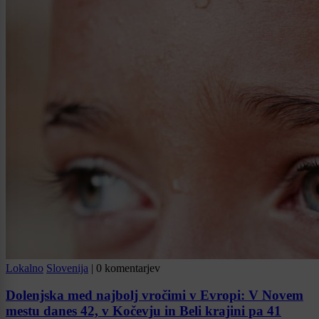
Lokalno
Slovenija
|
0 komentarjev
Dolenjska med najbolj vročimi v Evropi: V Novem
mestu danes 42, v Kočevju in Beli krajini pa 41