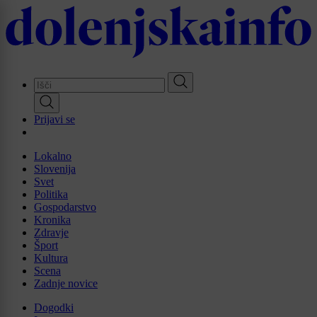
Skip
to
main
content
Prijavi se
Lokalno
Slovenija
Svet
Politika
Gospodarstvo
Kronika
Zdravje
Šport
Kultura
Scena
Zadnje novice
Dogodki