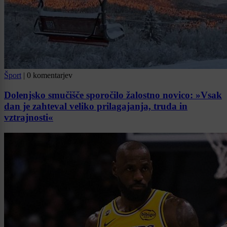
Šport
|
0 komentarjev
Dolenjsko smučišče sporočilo žalostno novico: »Vsak
dan je zahteval veliko prilagajanja, truda in
vztrajnosti«