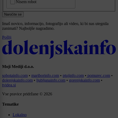
Nisem robot
Naročite se
Imaš novico, informacijo, fotografijo ali video, ki bi nas utegnila
zanimati? Najboljše nagradimo.
Pošlji
Moji Mediji d.o.o.
sobotainfo.com
•
mariborinfo.com
•
ptujinfo.com
•
pomurec.com
•
dolenjskainfo.com
•
ljubljanainfo.com
•
gorenjskainfo.com
•
tvidea.si
Vse pravice pridržane © 2026
Tematike
Lokalno