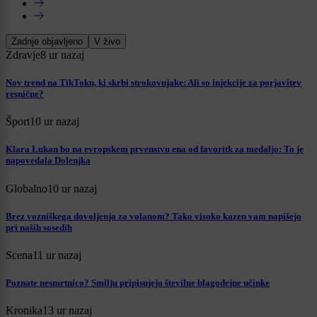
Zadnje objavljeno
V živo
Zdravje
8 ur nazaj
Nov trend na TikToku, ki skrbi strokovnjake: Ali so injekcije za porjavitev
resnične?
Šport
10 ur nazaj
Klara Lukan bo na evropskem prvenstvu ena od favoritk za medaljo: To je
napovedala Dolenjka
Globalno
10 ur nazaj
Brez vozniškega dovoljenja za volanom? Tako visoko kazen vam napišejo
pri naših sosedih
Scena
11 ur nazaj
Poznate nesmrtnico? Smilju pripisujejo številne blagodejne učinke
Kronika
13 ur nazaj