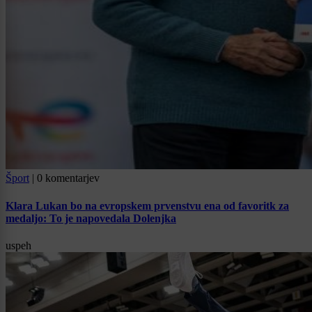
Šport
|
0 komentarjev
Klara Lukan bo na evropskem prvenstvu ena od favoritk za
medaljo: To je napovedala Dolenjka
uspeh