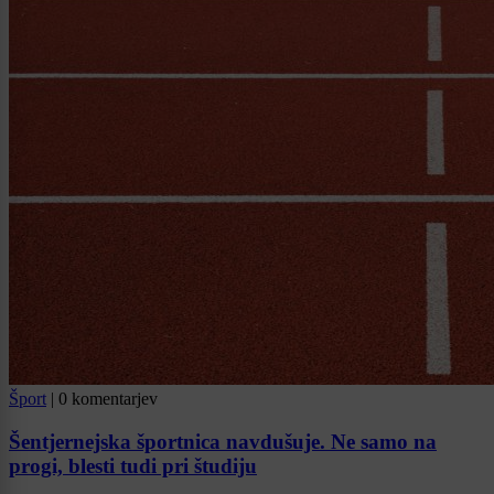
Šport
|
0 komentarjev
Šentjernejska športnica navdušuje. Ne samo na
progi, blesti tudi pri študiju