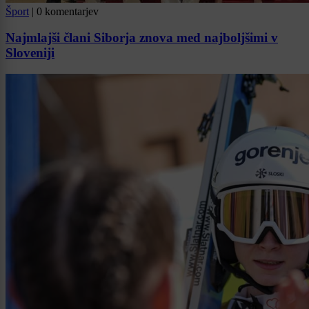
Šport
|
0 komentarjev
Najmlajši člani Siborja znova med najboljšimi v
Sloveniji