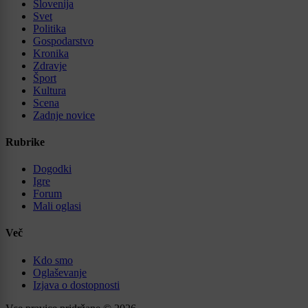
Slovenija
Svet
Politika
Gospodarstvo
Kronika
Zdravje
Šport
Kultura
Scena
Zadnje novice
Rubrike
Dogodki
Igre
Forum
Mali oglasi
Več
Kdo smo
Oglaševanje
Izjava o dostopnosti