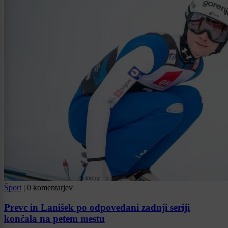
Šport
|
0 komentarjev
Prevc in Lanišek po odpovedani zadnji seriji
končala na petem mestu