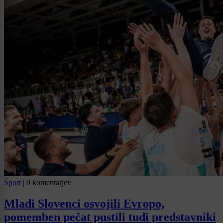
Šport
|
0 komentarjev
Mladi Slovenci osvojili Evropo,
pomemben pečat pustili tudi predstavniki