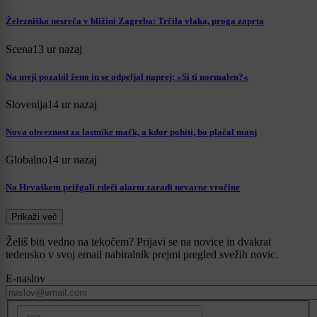
Železniška nesreča v bližini Zagreba: Trčila vlaka, proga zaprta
Scena
13 ur nazaj
Na meji pozabil ženo in se odpeljal naprej: »Si ti normalen?«
Slovenija
14 ur nazaj
Nova obveznost za lastnike mačk, a kdor pohiti, bo plačal manj
Globalno
14 ur nazaj
Na Hrvaškem prižgali rdeči alarm zaradi nevarne vročine
Prikaži več
Želiš biti vedno na tekočem? Prijavi se na novice in dvakrat
tedensko v svoj email nabiralnik prejmi pregled svežih novic.
E-naslov
CAPTCHA