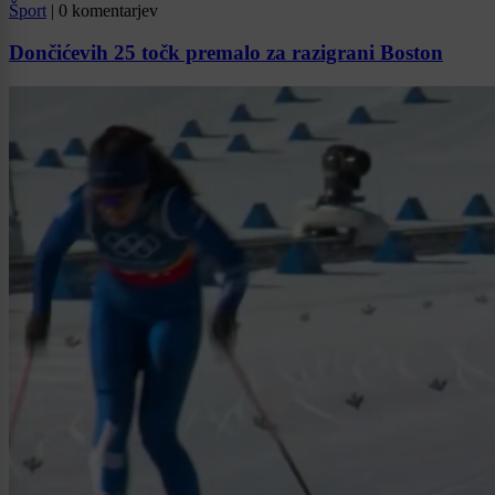
Šport
|
0 komentarjev
Dončićevih 25 točk premalo za razigrani Boston