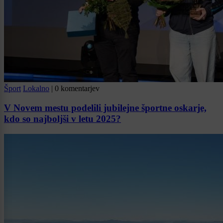
Šport
Lokalno
|
0 komentarjev
V Novem mestu podelili jubilejne športne oskarje,
kdo so najboljši v letu 2025?