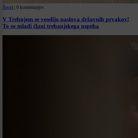
Šport
|
0 komentarjev
V Trebnjem se veselijo naslova državnih prvakov!
To so mladi člani trebanjskega uspeha