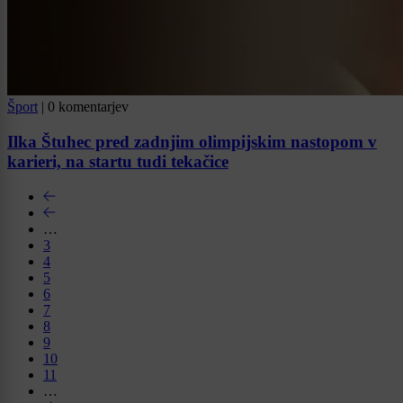
Šport
|
0 komentarjev
Ilka Štuhec pred zadnjim olimpijskim nastopom v
karieri, na startu tudi tekačice
…
3
4
5
6
7
8
9
10
11
…