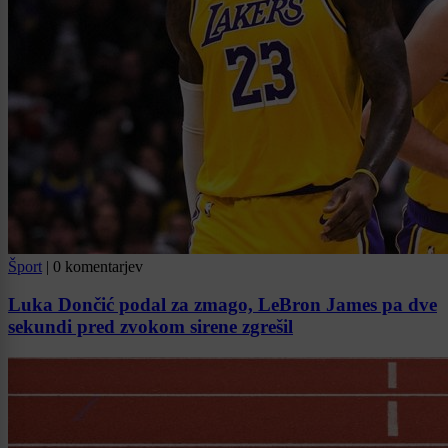
Šport
|
0 komentarjev
Luka Dončić podal za zmago, LeBron James pa dve
sekundi pred zvokom sirene zgrešil