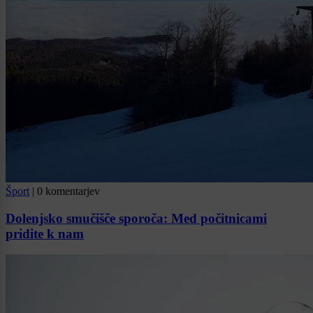
Šport
|
0 komentarjev
Dolenjsko smučišče sporoča: Med počitnicami
pridite k nam