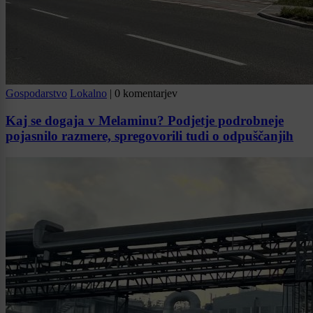
Gospodarstvo
Lokalno
|
0 komentarjev
Kaj se dogaja v Melaminu? Podjetje podrobneje
pojasnilo razmere, spregovorili tudi o odpuščanjih