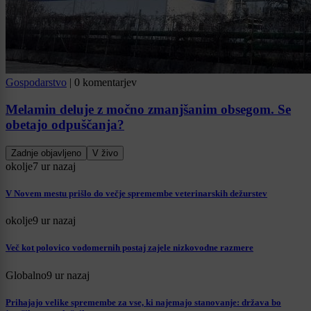
Gospodarstvo
|
0 komentarjev
Melamin deluje z močno zmanjšanim obsegom. Se
obetajo odpuščanja?
Zadnje objavljeno
V živo
okolje
7 ur nazaj
V Novem mestu prišlo do večje spremembe veterinarskih dežurstev
okolje
9 ur nazaj
Več kot polovico vodomernih postaj zajele nizkovodne razmere
Globalno
9 ur nazaj
Prihajajo velike spremembe za vse, ki najemajo stanovanje: država bo