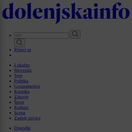
Skip
to
main
content
Prijavi se
Lokalno
Slovenija
Svet
Politika
Gospodarstvo
Kronika
Zdravje
Šport
Kultura
Scena
Zadnje novice
Dogodki