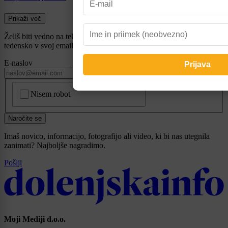
Prikaži več
Želiš biti vedno na tekočem? Prijavi se na novice in dvakrat
tedensko v svoj email nabiralnik prejmi pregled svežih novic.
E-naslov
CAPTCHA
Nisem robot
Naročite se
Imaš novico, informacijo, fotografijo ali video, ki bi nas utegnila
zanimati? Najboljše nagradimo.
Pošlji
Moji Mediji d.o.o.