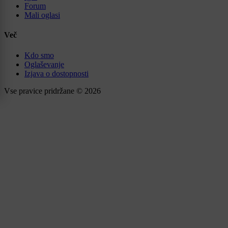
Forum
Mali oglasi
Več
Kdo smo
Oglaševanje
Izjava o dostopnosti
Vse pravice pridržane © 2026