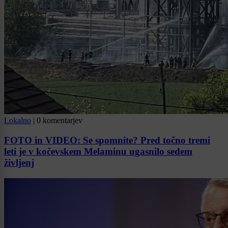
Lokalno
|
0 komentarjev
FOTO in VIDEO: Se spomnite? Pred točno tremi
leti je v kočevskem Melaminu ugasnilo sedem
življenj