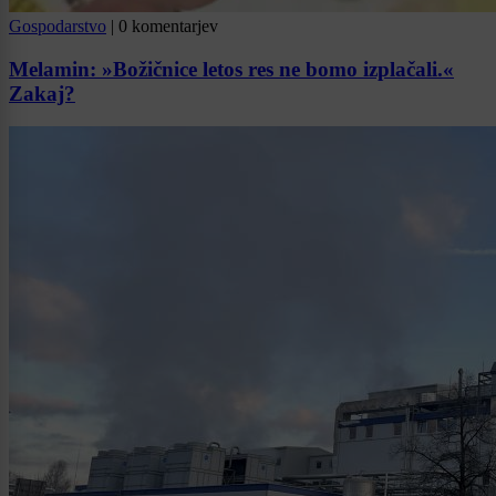
Gospodarstvo
|
0 komentarjev
Melamin: »Božičnice letos res ne bomo izplačali.«
Zakaj?