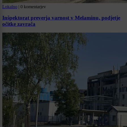
Lokalno
|
0 komentarjev
Inšpektorat preverja varnost v Melaminu, podjetje
očitke zavrača