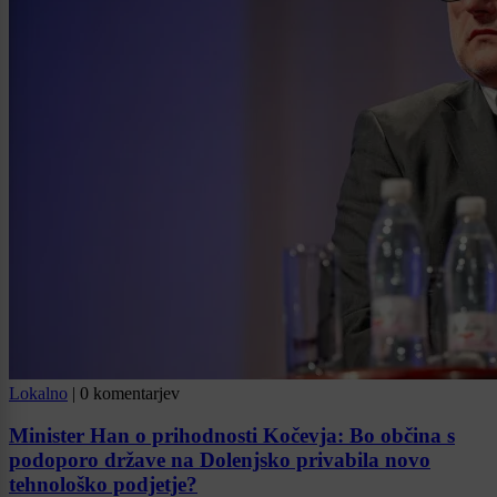
Lokalno
|
0 komentarjev
Minister Han o prihodnosti Kočevja: Bo občina s
podoporo države na Dolenjsko privabila novo
tehnološko podjetje?