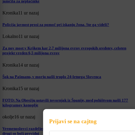
jamčila za neplačnike
Kronika
11 ur nazaj
Policija javnost prosi za pomoč pri iskanju Jona. Ste ga videli?
Lokalno
11 ur nazaj
Za nov most v Krškem kar 2,7 milijona evrov evropskih sredstev, celoten
projekt vreden 6,5 milijona evrov
Kronika
14 ur nazaj
Šok na Pašmanu, v morju našli truplo 24-letnega Slovenca
Kronika
15 ur nazaj
FOTO: Na Obrežju ustavili tovornjak iz Španije, med pohištvom našli 177
kilogramov konoplje
okolje
16 ur nazaj
Prijavi se na cajtng
Vremenoslovci razdeljeni: Nekateri napovedujejo več kot deset stopinj manj,
drugi so bolj previdni