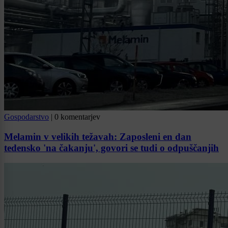
Gospodarstvo
|
0 komentarjev
Melamin v velikih težavah: Zaposleni en dan
tedensko 'na čakanju', govori se tudi o odpuščanjih