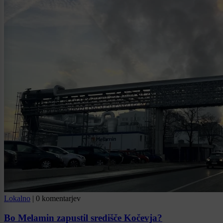
Lokalno
|
0 komentarjev
Bo Melamin zapustil središče Kočevja?