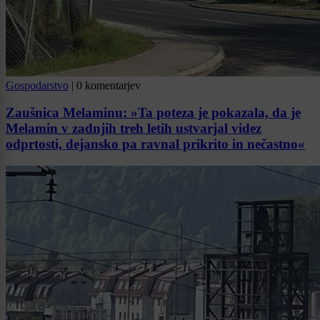
Gospodarstvo
|
0 komentarjev
Zaušnica Melaminu: »Ta poteza je pokazala, da je
Melamin v zadnjih treh letih ustvarjal videz
odprtosti, dejansko pa ravnal prikrito in nečastno«