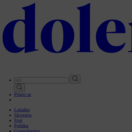
Skip
to
main
content
Prijavi se
Lokalno
Slovenija
Svet
Politika
Gospodarstvo