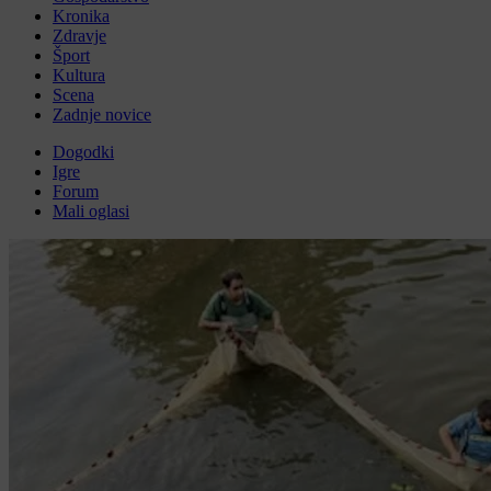
Kronika
Zdravje
Šport
Kultura
Scena
Zadnje novice
Dogodki
Igre
Forum
Mali oglasi