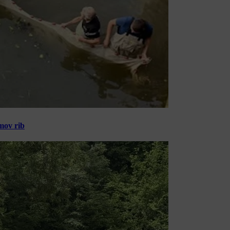
amov rib