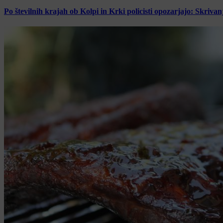
Po številnih krajah ob Kolpi in Krki policisti opozarjajo: Skrivan