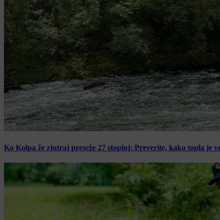
Ko Kolpa že zjutraj preseže 27 stopinj: Preverite, kako topla je v