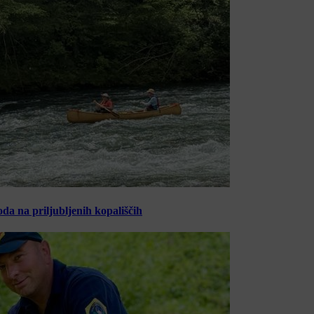
oda na priljubljenih kopališčih