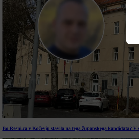
Bo Resni.ca v Kočevju stavila na tega županskega kandidata? V s