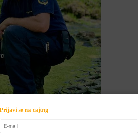
Prijavi se na cajtng
za svoje štirinožne sodelavce