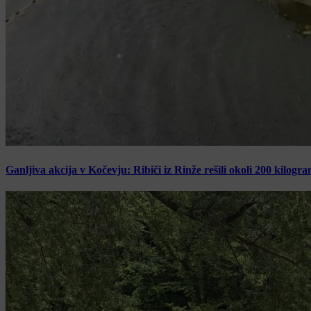
Ganljiva akcija v Kočevju: Ribiči iz Rinže rešili okoli 200 kilogr