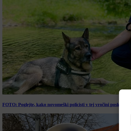
FOTO: Poglejte, kako novomeški policisti v tej vročini poskrbijo 