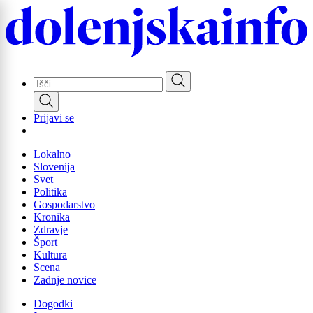
Skip
to
main
content
Prijavi se
Lokalno
Slovenija
Svet
Politika
Gospodarstvo
Kronika
Zdravje
Šport
Kultura
Scena
Zadnje novice
Dogodki