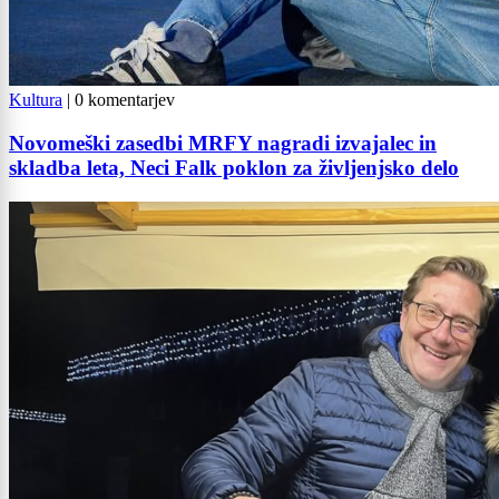
Kultura
|
0 komentarjev
Novomeški zasedbi MRFY nagradi izvajalec in
skladba leta, Neci Falk poklon za življenjsko delo