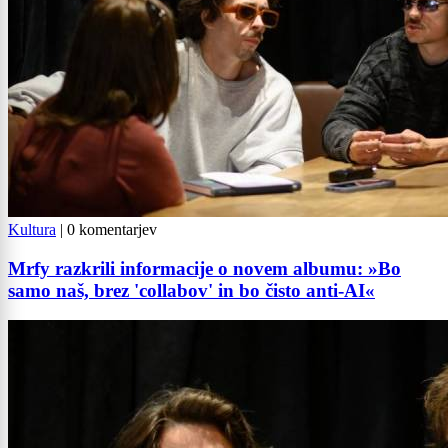
Kultura
|
0 komentarjev
Mrfy razkrili informacije o novem albumu: »Bo
samo naš, brez 'collabov' in bo čisto anti-AI«