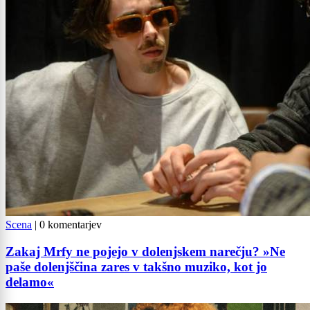
Scena
|
0 komentarjev
Zakaj Mrfy ne pojejo v dolenjskem narečju? »Ne
paše dolenjščina zares v takšno muziko, kot jo
delamo«