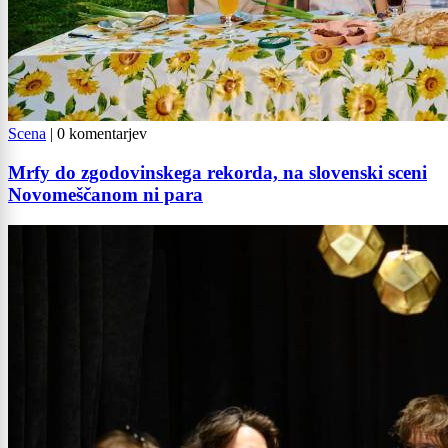
Scena
|
0 komentarjev
Mrfy do zgodovinskega rekorda, na slovenski sceni
Novomeščanom ni para