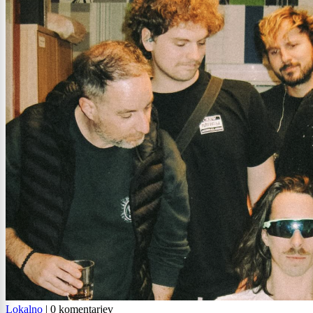
Lokalno
|
0 komentarjev