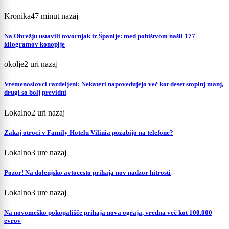
Kronika
47 minut nazaj
Na Obrežju ustavili tovornjak iz Španije: med pohištvom našli 177
kilogramov konoplje
okolje
2 uri nazaj
Vremenoslovci razdeljeni: Nekateri napovedujejo več kot deset stopinj manj,
drugi so bolj previdni
Lokalno
2 uri nazaj
Zakaj otroci v Family Hotelu Vilinia pozabijo na telefone?
Lokalno
3 ure nazaj
Pozor! Na dolenjsko avtocesto prihaja nov nadzor hitrosti
Lokalno
3 ure nazaj
Na novomeško pokopališče prihaja nova ograja, vredna več kot 100.000
evrov