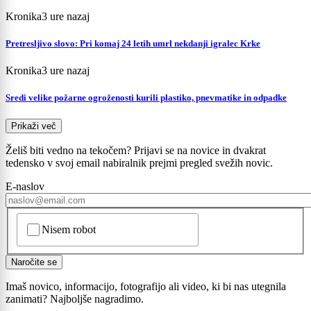
Kronika
3 ure nazaj
Pretresljivo slovo: Pri komaj 24 letih umrl nekdanji igralec Krke
Kronika
3 ure nazaj
Sredi velike požarne ogroženosti kurili plastiko, pnevmatike in odpadke
Prikaži več
Želiš biti vedno na tekočem? Prijavi se na novice in dvakrat
tedensko v svoj email nabiralnik prejmi pregled svežih novic.
E-naslov
CAPTCHA
Prijavi se na cajtng
Nisem robot
Naročite se
Imaš novico, informacijo, fotografijo ali video, ki bi nas utegnila
zanimati? Najboljše nagradimo.