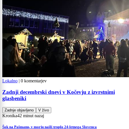
Lokalno
|
0 komentarjev
Zadnji decembrski dnevi v Kočevju z izvrstnimi
glasbeniki
Zadnje objavljeno
V živo
Kronika
42 minut nazaj
Šok na Pašmanu, v morju našli truplo 24-letnega Slovenca