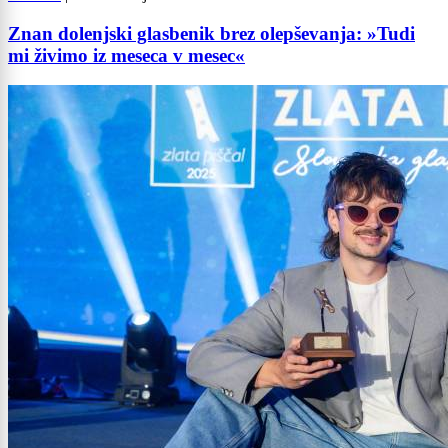
Znan dolenjski glasbenik brez olepševanja: »Tudi
mi živimo iz meseca v mesec«