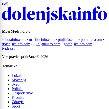
Pošlji
Moji Mediji d.o.o.
sobotainfo.com
•
mariborinfo.com
•
ptujinfo.com
•
pomurec.com
•
dolenjskainfo.com
•
ljubljanainfo.com
•
gorenjskainfo.com
•
tvidea.si
Vse pravice pridržane © 2026
Tematike
Lokalno
Slovenija
Svet
Politika
Gospodarstvo
Kronika
Zdravje
Šport