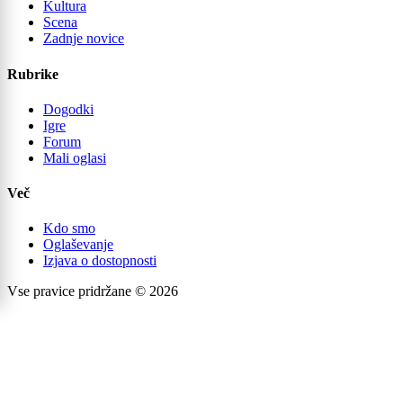
Kultura
Scena
Zadnje novice
Rubrike
Dogodki
Igre
Forum
Mali oglasi
Več
Kdo smo
Oglaševanje
Izjava o dostopnosti
Vse pravice pridržane © 2026