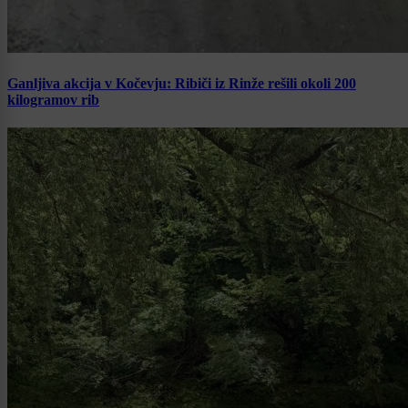
Ganljiva akcija v Kočevju: Ribiči iz Rinže rešili okoli 200
kilogramov rib