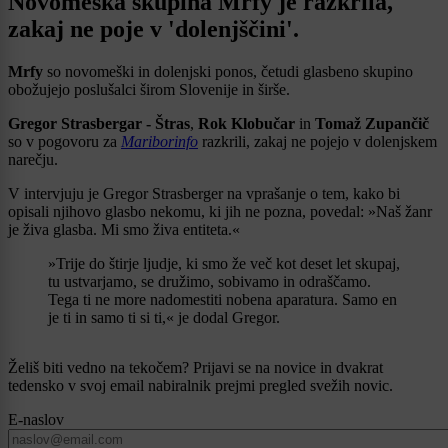
Novomeška skupina Mrfy je razkrila,
zakaj ne poje v 'dolenjščini'.
Mrfy
so novomeški in dolenjski ponos, četudi glasbeno skupino
obožujejo poslušalci širom Slovenije in širše.
Gregor Strasbergar - Štras
,
Rok Klobučar
in
Tomaž Zupančič
so v pogovoru za
Mariborinfo
razkrili, zakaj ne pojejo v dolenjskem
narečju.
V intervjuju je Gregor Strasberger na vprašanje o tem, kako bi
opisali njihovo glasbo nekomu, ki jih ne pozna, povedal: »Naš žanr
je živa glasba. Mi smo živa entiteta.«
»Trije do štirje ljudje, ki smo že več kot deset let skupaj,
tu ustvarjamo, se družimo, sobivamo in odraščamo.
Tega ti ne more nadomestiti nobena aparatura. Samo en
je ti in samo ti si ti,« je dodal Gregor.
Želiš biti vedno na tekočem? Prijavi se na novice in dvakrat
tedensko v svoj email nabiralnik prejmi pregled svežih novic.
E-naslov