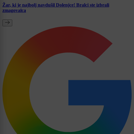
Žar, ki je najbolj navdušil Dolenjce! Bralci ste izbrali
zmagovalca