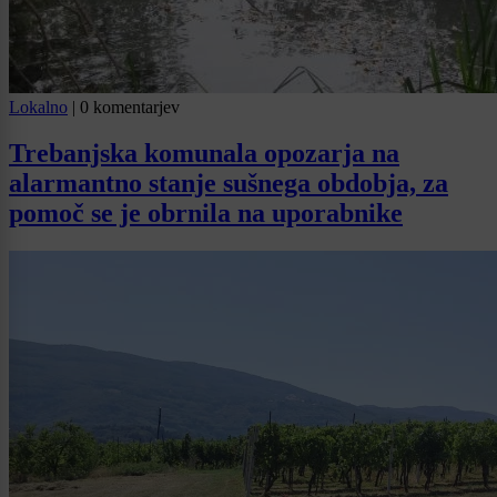
Lokalno
|
0 komentarjev
Trebanjska komunala opozarja na
alarmantno stanje sušnega obdobja, za
pomoč se je obrnila na uporabnike