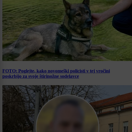
FOTO: Poglejte, kako novomeški policisti v tej vročini
poskrbijo za svoje štirinožne sodelavce