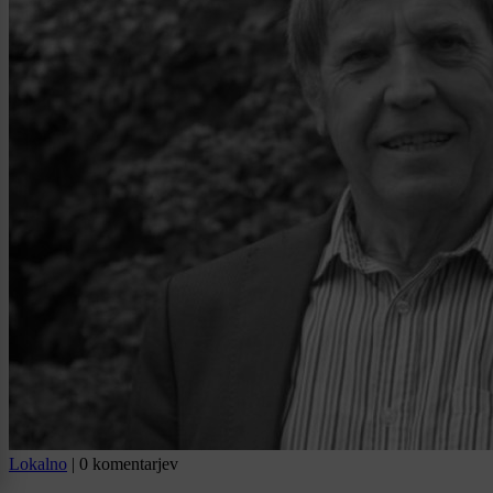
Lokalno
|
0 komentarjev