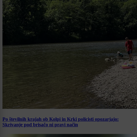
Po številnih krajah ob Kolpi in Krki policisti opozarjajo:
Skrivanje pod brisačo ni pravi način