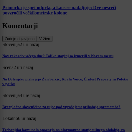
Primorka je spet odprta, a kaos se nadaljuje: Dve nesreči
povzročili večkilometrske kolone
Komentarji
Zadnje objavljeno
V živo
Slovenija
2 uri nazaj
Nov rekord vročega dne? Toliko stopinj so izmerili v Novem mestu
Scena
2 uri nazaj
Na Dolenjsko prihajajo Žan Serčič, Koala Voice, Črnfest Preparty in Poletje
v parku
Slovenija
4 ure nazaj
Brezplačna slovenščina za tujce pod vprašajem: prihajajo spremembe?
Lokalno
6 ur nazaj
Trebanjska komunala opozarja na alarmantno stanje sušnega obdobja, za