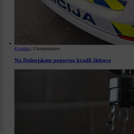
Kronika
|
0 komentarjev
Na Dolenjskem ponovno kradli žlebove