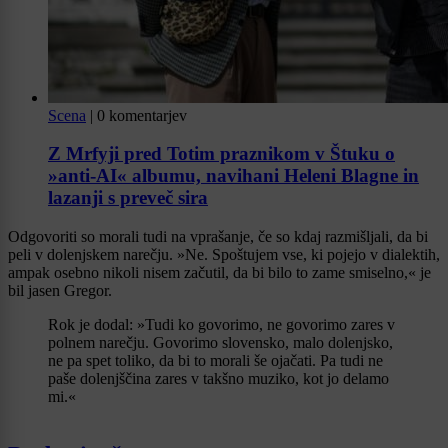
Scena
|
0 komentarjev
Z Mrfyji pred Totim praznikom v Štuku o
»anti-AI« albumu, navihani Heleni Blagne in
lazanji s preveč sira
Odgovoriti so morali tudi na vprašanje, če so kdaj razmišljali, da bi
peli v dolenjskem narečju. »Ne. Spoštujem vse, ki pojejo v dialektih,
ampak osebno nikoli nisem začutil, da bi bilo to zame smiselno,« je
bil jasen Gregor.
Rok je dodal: »Tudi ko govorimo, ne govorimo zares v
polnem narečju. Govorimo slovensko, malo dolenjsko,
ne pa spet toliko, da bi to morali še ojačati. Pa tudi ne
paše dolenjščina zares v takšno muziko, kot jo delamo
mi.«