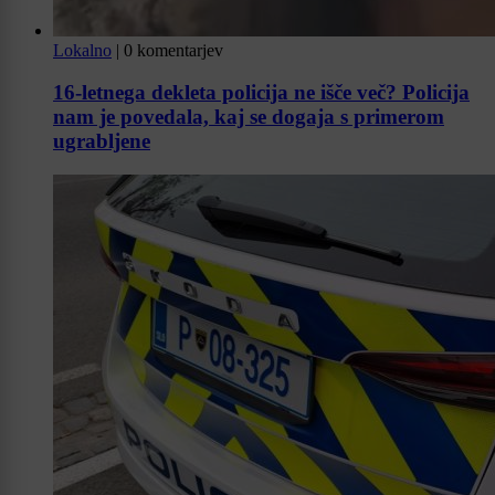
Lokalno
|
0 komentarjev
16-letnega dekleta policija ne išče več? Policija
nam je povedala, kaj se dogaja s primerom
ugrabljene