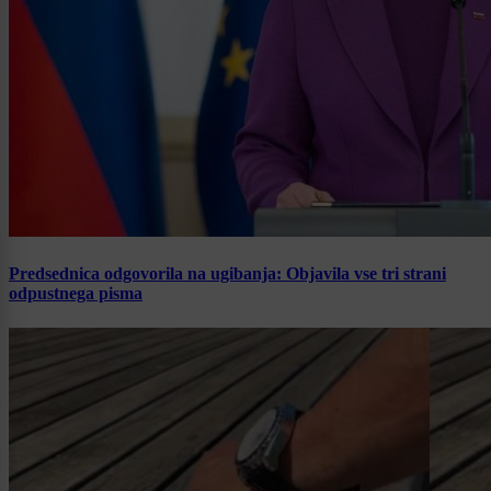
Predsednica odgovorila na ugibanja: Objavila vse tri strani
odpustnega pisma