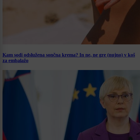
Kam sodi odslužena sončna krema? In ne, ne gre (nujno) v koš
za embalažo