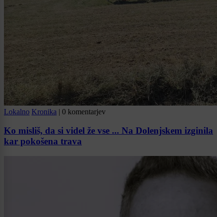
Lokalno
Kronika
|
0 komentarjev
Ko misliš, da si videl že vse ... Na Dolenjskem izginila
kar pokošena trava