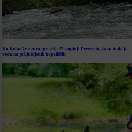
Ko Kolpa že zjutraj preseže 27 stopinj: Preverite, kako topla je
voda na priljubljenih kopališčih