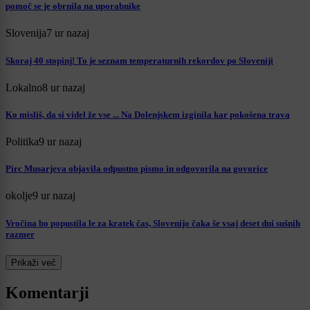
pomoč se je obrnila na uporabnike
Slovenija
7 ur nazaj
Skoraj 40 stopinj! To je seznam temperaturnih rekordov po Sloveniji
Lokalno
8 ur nazaj
Ko misliš, da si videl že vse ... Na Dolenjskem izginila kar pokošena trava
Politika
9 ur nazaj
Pirc Musarjeva objavila odpustno pismo in odgovorila na govorice
okolje
9 ur nazaj
Vročina bo popustila le za kratek čas, Slovenijo čaka še vsaj deset dni sušnih
razmer
Prikaži več
Komentarji