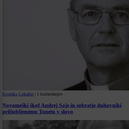
Kronika
Lokalno
|
1 komentarjev
Novomeški škof Andrej Saje in sobratje duhovniki
priljubljenemu Tonetu v slovo