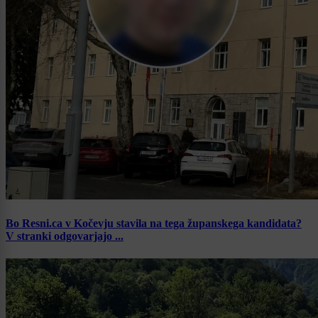
Bo Resni.ca v Kočevju stavila na tega županskega kandidata?
V stranki odgovarjajo ...