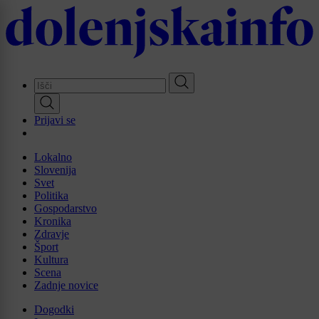
Skip
to
main
content
Prijavi se
Lokalno
Slovenija
Svet
Politika
Gospodarstvo
Kronika
Zdravje
Šport
Kultura
Scena
Zadnje novice
Dogodki