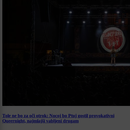
Tole ne bo za oči otrok: Nocoj bo Ptuj gostil provokativni
Queernight, najmlajši vabljeni drugam