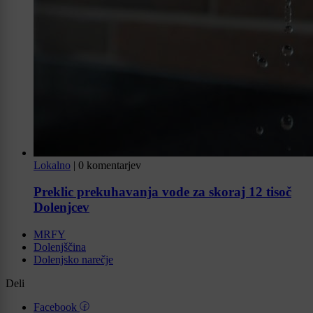
Lokalno
|
0 komentarjev
Preklic prekuhavanja vode za skoraj 12 tisoč
Dolenjcev
MRFY
Dolenjščina
Dolenjsko narečje
Deli
Facebook