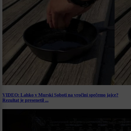
VIDEO: Lahko v Murski Soboti na vročini spečemo jajce?
Rezultat je presenetil ...