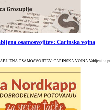
zabljena osamosvojitev: Carinska vojna
ča: POZABLJENA OSAMOSVOJITEV: CARINSKA VOJNA Vabljeni na predsta