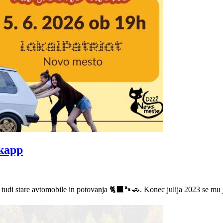
dkapp
 tudi stare avtomobile in potovanja 🐈‍⬛🐾🚗. Konec julija 2023 se mu je