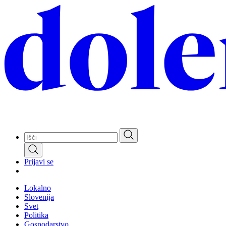
Skip
to
main
content
Prijavi se
Lokalno
Slovenija
Svet
Politika
Gospodarstvo