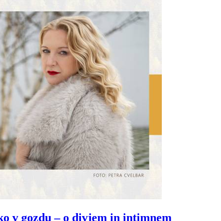
ko v gozdu – o divjem in intimnem