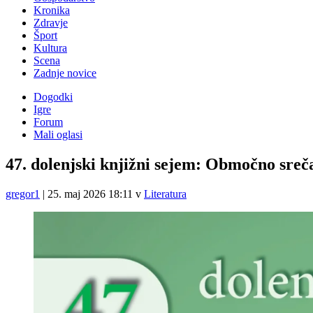
Kronika
Zdravje
Šport
Kultura
Scena
Zadnje novice
Dogodki
Igre
Forum
Mali oglasi
47. dolenjski knjižni sejem: Območno sreča
gregor1
|
25. maj 2026 18:11
v
Literatura