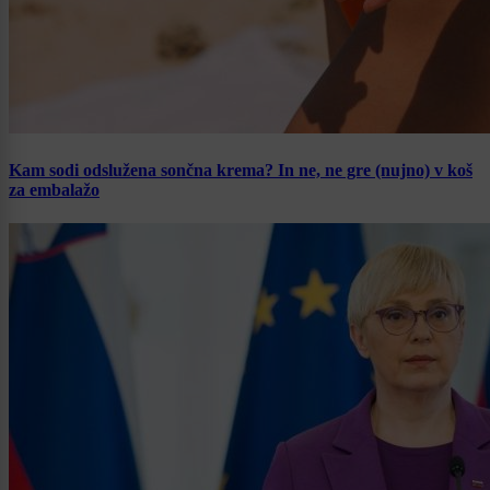
Kam sodi odslužena sončna krema? In ne, ne gre (nujno) v koš
za embalažo