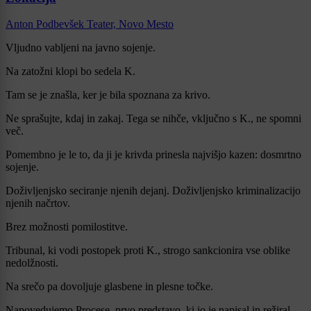
Anton Podbevšek Teater, Novo Mesto
Vljudno vabljeni na javno sojenje.
Na zatožni klopi bo sedela K.
Tam se je znašla, ker je bila spoznana za krivo.
Ne sprašujte, kdaj in zakaj. Tega se nihče, vključno s K., ne spomni
več.
Pomembno je le to, da ji je krivda prinesla najvišjo kazen: dosmrtno
sojenje.
Doživljenjsko seciranje njenih dejanj. Doživljenjsko kriminalizacijo
njenih načrtov.
Brez možnosti pomilostitve.
Tribunal, ki vodi postopek proti K., strogo sankcionira vse oblike
nedolžnosti.
Na srečo pa dovoljuje glasbene in plesne točke.
Napovedujemo Procese, prvo predstavo, ki jo je napisal in režiral