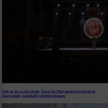
Tole ne bo za oči otrok: Nocoj bo Ptuj gostil provokativni
Queernight, najmlajši vabljeni drugam