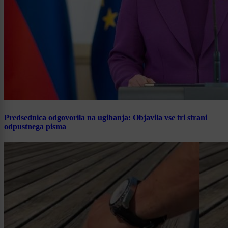
Predsednica odgovorila na ugibanja: Objavila vse tri strani
odpustnega pisma