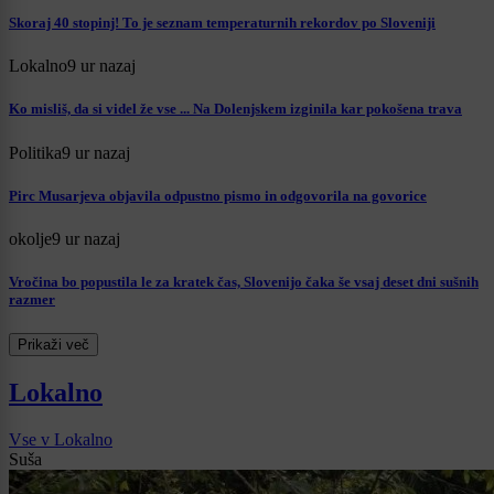
Skoraj 40 stopinj! To je seznam temperaturnih rekordov po Sloveniji
Lokalno
9 ur nazaj
Ko misliš, da si videl že vse ... Na Dolenjskem izginila kar pokošena trava
Politika
9 ur nazaj
Pirc Musarjeva objavila odpustno pismo in odgovorila na govorice
okolje
9 ur nazaj
Vročina bo popustila le za kratek čas, Slovenijo čaka še vsaj deset dni sušnih
razmer
Prikaži več
Lokalno
Vse v Lokalno
Suša