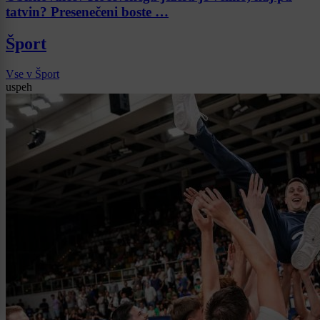
tatvin? Presenečeni boste …
Šport
Vse v Šport
uspeh