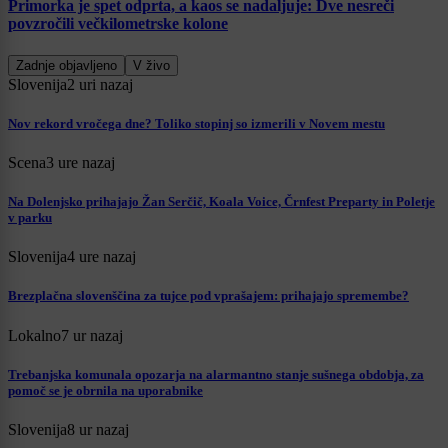
Primorka je spet odprta, a kaos se nadaljuje: Dve nesreči
povzročili večkilometrske kolone
Zadnje objavljeno
V živo
Slovenija
2 uri nazaj
Nov rekord vročega dne? Toliko stopinj so izmerili v Novem mestu
Scena
3 ure nazaj
Na Dolenjsko prihajajo Žan Serčič, Koala Voice, Črnfest Preparty in Poletje
v parku
Slovenija
4 ure nazaj
Brezplačna slovenščina za tujce pod vprašajem: prihajajo spremembe?
Lokalno
7 ur nazaj
Trebanjska komunala opozarja na alarmantno stanje sušnega obdobja, za
pomoč se je obrnila na uporabnike
Slovenija
8 ur nazaj