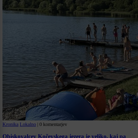
Kronika
Lokalno
|
0 komentarjev
Obiskovalcev Kočevskega jezera je veliko, kaj pa