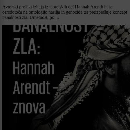
Avtorski projekt izhaja iz teoretskih del Hannah Arendt in se
osredotoča na ontologijo nasilja in genocida ter preizprašuje koncept
banalnosti zla. Umetnost, po ...