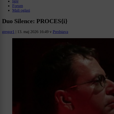
Igre
Forum
Mali oglasi
Duo Silence: PROCES{i}
gregor1
|
13. maj 2026 16:49
v
Predstava