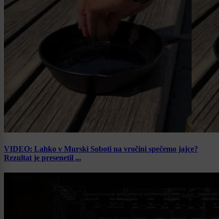
VIDEO: Lahko v Murski Soboti na vročini spečemo jajce?
Rezultat je presenetil ...