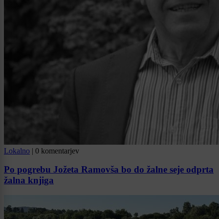
Lokalno
|
0 komentarjev
Po pogrebu Jožeta Ramovša bo do žalne seje odprta
žalna knjiga