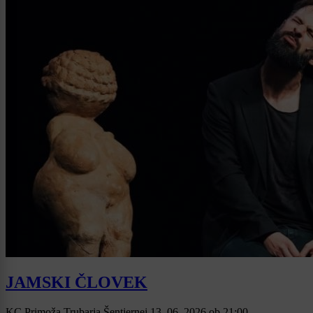
JAMSKI ČLOVEK
KC Primoža Trubarja Šentjernej
13. 06. 2026
ob
21:00