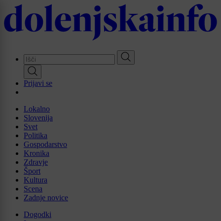
Skip
to
main
content
Prijavi se
Lokalno
Slovenija
Svet
Politika
Gospodarstvo
Kronika
Zdravje
Šport
Kultura
Scena
Zadnje novice
Dogodki