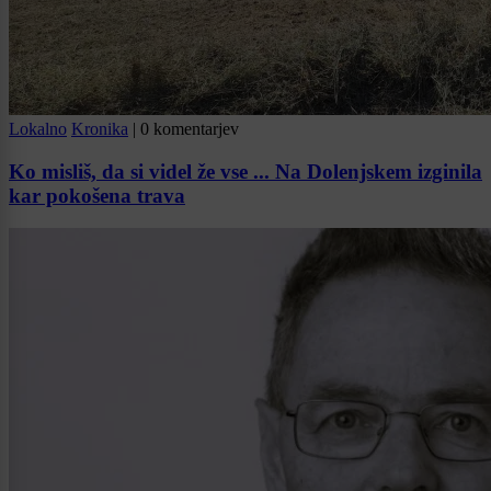
Lokalno
Kronika
|
0 komentarjev
Ko misliš, da si videl že vse ... Na Dolenjskem izginila
kar pokošena trava