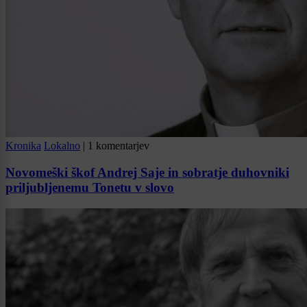
Kronika
Lokalno
|
1 komentarjev
Novomeški škof Andrej Saje in sobratje duhovniki
priljubljenemu Tonetu v slovo