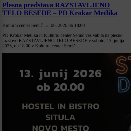
Plesna predstava RAZSTAVLJENO
TELO BESEDE – PD Krokar Metlika
Kulturni center Semič
13. 06. 2026
ob
18:00
PD Krokar Metlika in Kulturni center Semič vas vabita na plesno
razstavo RAZSTAVLJENO TELO BESEDE v soboto, 13. junija
2026, ob 18.00 v Kulturni center Semič ...