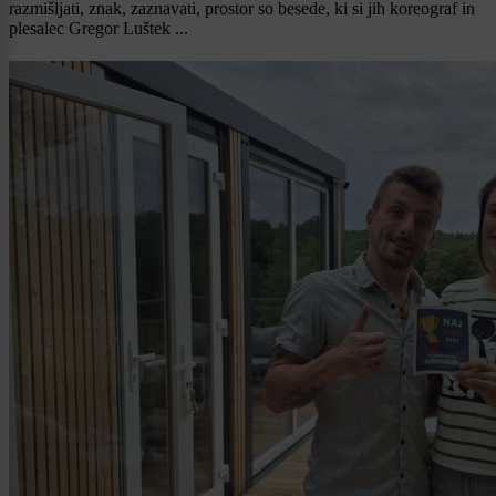
razmišljati, znak, zaznavati, prostor so besede, ki si jih koreograf in
plesalec Gregor Luštek ...