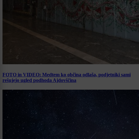
FOTO in VIDEO: Medtem ko občina odlaša, podjetniki sami
rešujejo ugled podhoda Ajdovščina