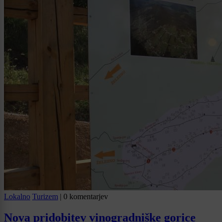
Lokalno
Turizem
|
0 komentarjev
Nova pridobitev vinogradniške gorice