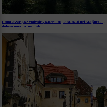
Umor avstrijske vplivnice, katere truplo so našli pri Majšperku,
dobiva nove razsežnosti