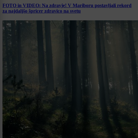
FOTO in VIDEO: Na zdravje! V Mariboru postavljali rekord
za najdaljšo špricer zdravico na svetu