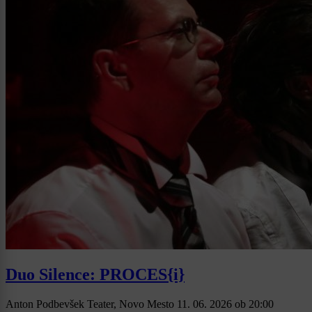
Duo Silence: PROCES{i}
Anton Podbevšek Teater, Novo Mesto
11. 06. 2026
ob
20:00