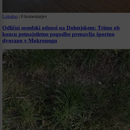
Lokalno
|
0 komentarjev
Odlični sosedski odnosi na Dolenjskem: Trimo ob
koncu petnajstletne pogodbe prenavlja športno
dvorano v Mokronogu