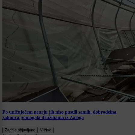
Po uničujočem neurju jih niso pustili samih, dobrodelna
zakonca pomagala družinama iz Zaloga
Zadnje objavljeno
V živo