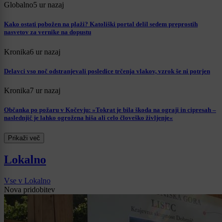
Globalno
5 ur nazaj
Kako ostati pobožen na plaži? Katoliški portal delil sedem preprostih
nasvetov za vernike na dopustu
Kronika
6 ur nazaj
Delavci vso noč odstranjevali posledice trčenja vlakov, vzrok še ni potrjen
Kronika
7 ur nazaj
Občanka po požaru v Kočevju: »Tokrat je bila škoda na ograji in cipresah –
naslednjič je lahko ogrožena hiša ali celo človeško življenje«
Prikaži več
Lokalno
Vse v Lokalno
Nova pridobitev