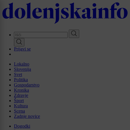
Skip
to
main
content
Prijavi se
Lokalno
Slovenija
Svet
Politika
Gospodarstvo
Kronika
Zdravje
Šport
Kultura
Scena
Zadnje novice
Dogodki