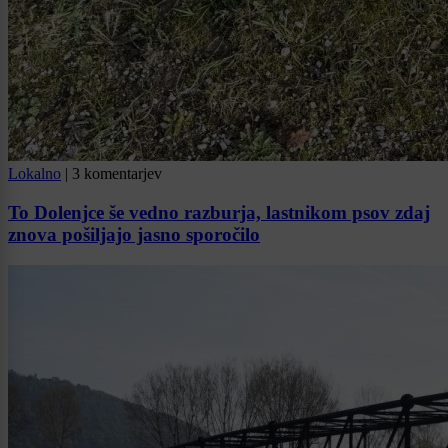
Lokalno
|
3 komentarjev
To Dolenjce še vedno razburja, lastnikom psov zdaj
znova pošiljajo jasno sporočilo