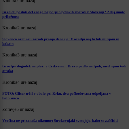
Kultura
2 uri nazaj
Bi želeli postati del enega najboljših pevskih zborov v Sloveniji? Zdaj imate
priložnost
Kronika
2 uri nazaj
Slovenca aretirali zaradi pranja denarja: V ozadju naj bi bili milijoni in
kokain
Kronika
3 ure nazaj
Grozljiv dogodek na plaži v Crikvenici: Drevo padlo na ljudi, med njimi tudi
otroka
Kronika
4 ure nazaj
FOTO: Gliser trčil v obalo pri Krku, dva poškodovana odpeljana v
bolnišnico
Zdravje
5 ur nazaj
Vročina ne prizanaša nikomur: Strokovnjaki svetujejo, kako se zaščititi