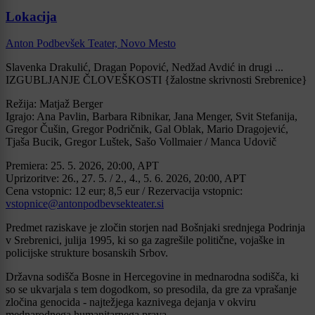
Lokacija
Anton Podbevšek Teater, Novo Mesto
Slavenka Drakulić, Dragan Popović, Nedžad Avdić in drugi ...
IZGUBLJANJE ČLOVEŠKOSTI {žalostne skrivnosti Srebrenice}
Režija: Matjaž Berger
Igrajo: Ana Pavlin, Barbara Ribnikar, Jana Menger, Svit Stefanija,
Gregor Čušin, Gregor Podričnik, Gal Oblak, Mario Dragojević,
Tjaša Bucik, Gregor Luštek, Sašo Vollmaier / Manca Udovič
Premiera: 25. 5. 2026, 20:00, APT
Uprizoritve: 26., 27. 5. / 2., 4., 5. 6. 2026, 20:00, APT
Cena vstopnic: 12 eur; 8,5 eur / Rezervacija vstopnic:
vstopnice@antonpodbevsekteater.si
Predmet raziskave je zločin storjen nad Bošnjaki srednjega Podrinja
v Srebrenici, julija 1995, ki so ga zagrešile politične, vojaške in
policijske strukture bosanskih Srbov.
Državna sodišča Bosne in Hercegovine in mednarodna sodišča, ki
so se ukvarjala s tem dogodkom, so presodila, da gre za vprašanje
zločina genocida - najtežjega kaznivega dejanja v okviru
mednarodnega humanitarnega prava.