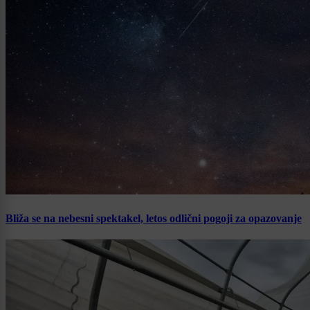
Bliža se na nebesni spektakel, letos odlični pogoji za opazovanje