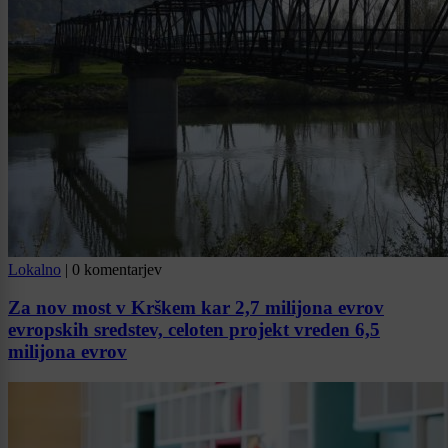
Lokalno
|
0 komentarjev
Za nov most v Krškem kar 2,7 milijona evrov
evropskih sredstev, celoten projekt vreden 6,5
milijona evrov