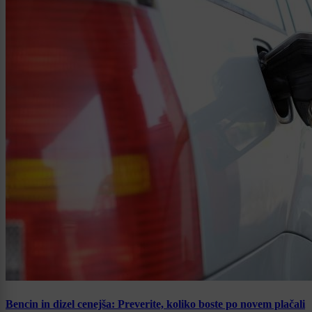
Bencin in dizel cenejša: Preverite, koliko boste po novem plačali