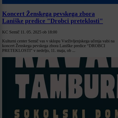
Koncert Ženskega pevskega zbora
Laniške predice "Drobci preteklosti"
KC Semič
11. 05. 2025
ob
18:00
Kulturni center Semič vas v sklopu Vseživljenjskega učenja vabi na
koncert Ženskega pevskega zbora Laniške predice “DROBCI
PRETEKLOSTI” v nedeljo, 11. maja, ob ...