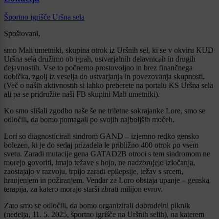
Športno igrišče Uršna sela
Spoštovani,
smo Mali umetniki, skupina otrok iz Uršnih sel, ki se v okviru KUD
Uršna sela družimo ob igrah, ustvarjalnih delavnicah in drugih
dejavnostih. Vse to počnemo prostovoljno in brez finančnega
dobička, zgolj iz veselja do ustvarjanja in povezovanja skupnosti.
(Več o naših aktivnostih si lahko preberete na portalu KS Uršna sela
ali pa se pridružite naši FB skupini Mali umetniki).
Ko smo slišali zgodbo naše še ne triletne sokrajanke Lore, smo se
odločili, da bomo pomagali po svojih najboljših močeh.
Lori so diagnosticirali sindrom GAND – izjemno redko gensko
bolezen, ki je do sedaj prizadela le približno 400 otrok po vsem
svetu. Zaradi mutacije gena GATAD2B otroci s tem sindromom ne
morejo govoriti, imajo težave s hojo, ne nadzorujejo izločanja,
zaostajajo v razvoju, trpijo zaradi epilepsije, težav s srcem,
hranjenjem in požiranjem. Vendar za Loro obstaja upanje – genska
terapija, za katero morajo starši zbrati milijon evrov.
Zato smo se odločili, da bomo organizirali dobrodelni piknik
(nedelja, 11. 5. 2025, športno igrišče na Uršnih selih), na katerem