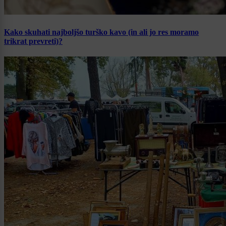
Kako skuhati najboljšo turško kavo (in ali jo res moramo
trikrat prevreti)?