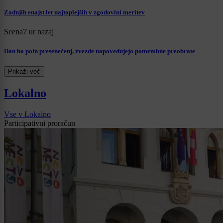
Zadnjih enajst let najtoplejših v zgodovini meritev
Scena
7 ur nazaj
Dan bo poln presenečenj, zvezde napovedujejo pomembne preobrate
Prikaži več
Lokalno
Vse v Lokalno
Participativni proračun