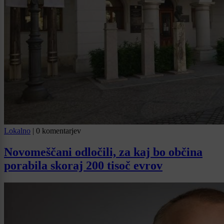
Lokalno
|
0 komentarjev
Novomeščani odločili, za kaj bo občina
porabila skoraj 200 tisoč evrov