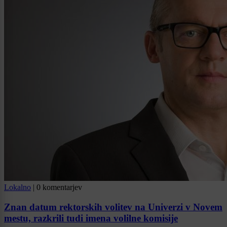
Lokalno
|
0 komentarjev
Znan datum rektorskih volitev na Univerzi v Novem
mestu, razkrili tudi imena volilne komisije