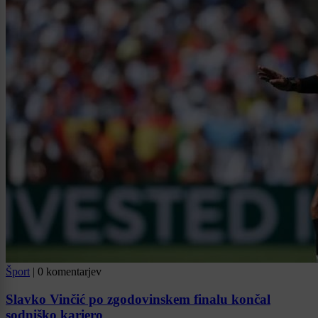
Šport
|
0 komentarjev
Slavko Vinčić po zgodovinskem finalu končal
sodniško kariero