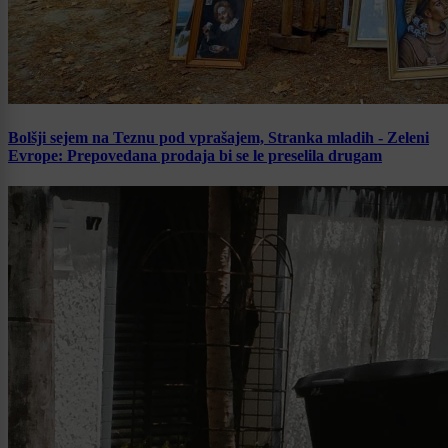
Bolšji sejem na Teznu pod vprašajem, Stranka mladih - Zeleni
Evrope: Prepovedana prodaja bi se le preselila drugam