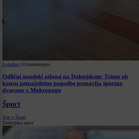
Lokalno
|
0 komentarjev
Odlični sosedski odnosi na Dolenjskem: Trimo ob
koncu petnajstletne pogodbe prenavlja športno
dvorano v Mokronogu
Šport
Vse v Šport
Dolenjska asica