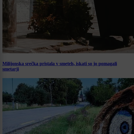
Milijonska srečka pristala v smeteh, iskati so jo pomagali
smetarji