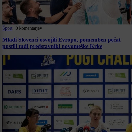
Šport
|
0 komentarjev
Mladi Slovenci osvojili Evropo, pomemben pečat
pustili tudi predstavniki novomeške Krke