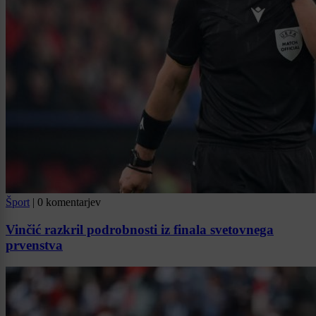
Šport
|
0 komentarjev
Vinčić razkril podrobnosti iz finala svetovnega
prvenstva