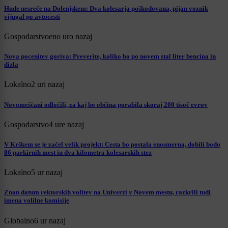
Hude nesreče na Dolenjskem: Dva kolesarja poškodovana, pijan voznik
vijugal po avtocesti
Gospodarstvo
eno uro nazaj
Nova pocenitev goriva: Preverite, koliko bo po novem stal liter bencina in
dizla
Lokalno
2 uri nazaj
Novomeščani odločili, za kaj bo občina porabila skoraj 200 tisoč evrov
Gospodarstvo
4 ure nazaj
V Krškem se je začel velik projekt: Cesta bo postala enosmerna, dobili bodo
86 parkirnih mest in dva kilometra kolesarskih stez
Lokalno
5 ur nazaj
Znan datum rektorskih volitev na Univerzi v Novem mestu, razkrili tudi
imena volilne komisije
Globalno
6 ur nazaj