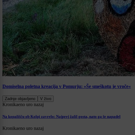
Domiselna poletna kreacija v Pomurju: »Še smeškotu je vroče«
Zadnje objavljeno
V živo
Kronika
eno uro nazaj
Na kopališču ob Kolpi zavrelo: Najprej žalil gosta, nato ga še napadel
Kronika
eno uro nazaj