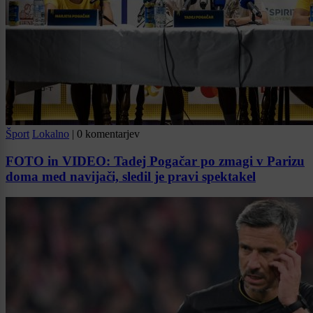
Šport
Lokalno
|
0 komentarjev
FOTO in VIDEO: Tadej Pogačar po zmagi v Parizu
doma med navijači, sledil je pravi spektakel