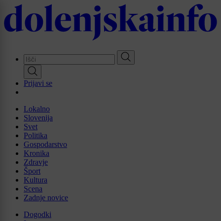
Skip
to
main
content
Prijavi se
Lokalno
Slovenija
Svet
Politika
Gospodarstvo
Kronika
Zdravje
Šport
Kultura
Scena
Zadnje novice
Dogodki