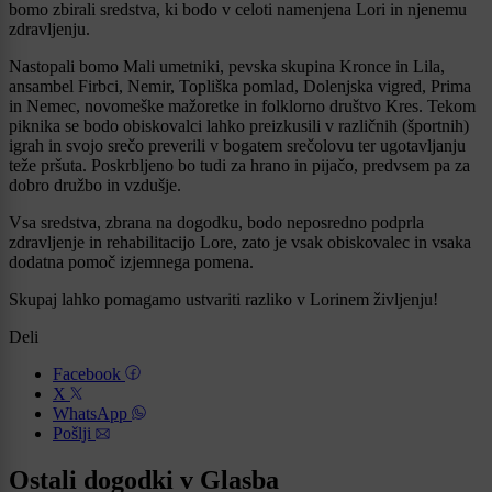
bomo zbirali sredstva, ki bodo v celoti namenjena Lori in njenemu
zdravljenju.
Nastopali bomo Mali umetniki, pevska skupina Kronce in Lila,
ansambel Firbci, Nemir, Topliška pomlad, Dolenjska vigred, Prima
in Nemec, novomeške mažoretke in folklorno društvo Kres. Tekom
piknika se bodo obiskovalci lahko preizkusili v različnih (športnih)
igrah in svojo srečo preverili v bogatem srečolovu ter ugotavljanju
teže pršuta. Poskrbljeno bo tudi za hrano in pijačo, predvsem pa za
dobro družbo in vzdušje.
Vsa sredstva, zbrana na dogodku, bodo neposredno podprla
zdravljenje in rehabilitacijo Lore, zato je vsak obiskovalec in vsaka
dodatna pomoč izjemnega pomena.
Skupaj lahko pomagamo ustvariti razliko v Lorinem življenju!
Deli
Facebook
X
WhatsApp
Pošlji
Ostali dogodki v Glasba