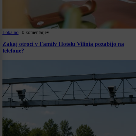
Lokalno
|
0 komentarjev
Zakaj otroci v Family Hotelu Vilinia pozabijo na
telefone?