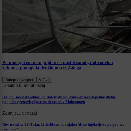
Po uničujočem neurju jih niso pustili samih, dobrodelna
zakonca pomagala družinama iz Zaloga
Zadnje objavljeno
V živo
Lokalno
35 minut nazaj
Odlični sosedski odnosi na Dolenjskem: Trimo ob koncu petnajstletne
pogodbe prenavlja športno dvorano v Mokronogu
Zdravje
11 ur nazaj
Nov trend na TikToku, ki skrbi strokovnjake: Ali so injekcije za porjavitev
resnične?