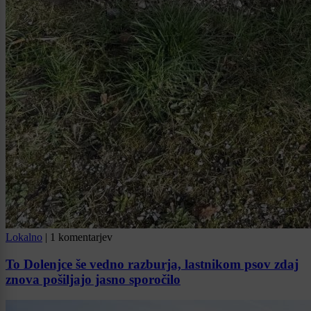
Lokalno
|
1 komentarjev
To Dolenjce še vedno razburja, lastnikom psov zdaj
znova pošiljajo jasno sporočilo