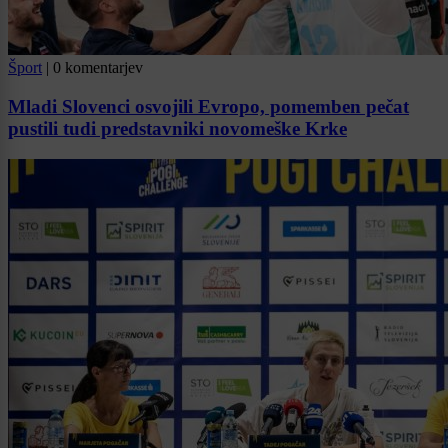
Šport
|
0 komentarjev
Mladi Slovenci osvojili Evropo, pomemben pečat
pustili tudi predstavniki novomeške Krke