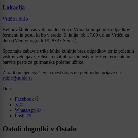
Lokacija
Vrtič za dušo
Belinov štiblc vas vabi na delavnico Vrtna kuhinja brez odpadkov:
fermenti in pesti, ki bo v sredo, 9. julija, ob 17.00 uri na Vrtiču za
dušo (Med vinogradi 19, 8333 Semič).
Spoznajte zabavne trike lahke kuhinje brez odpadkov ter iz poletnih
viškov zelenjave, zelišč in užitnih rastlin ustvarite žive fermente in
barvite peste za gurmanske poletne užitke!
Zaradi omejenega števila mest obvezne predhodne prijave na:
stiblc@stiblc.si
Deli
Facebook
X
WhatsApp
Pošlji
Ostali dogodki v Ostalo