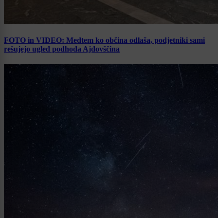
FOTO in VIDEO: Medtem ko občina odlaša, podjetniki sami
rešujejo ugled podhoda Ajdovščina