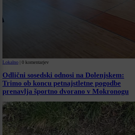
Lokalno
|
0 komentarjev
Odlični sosedski odnosi na Dolenjskem:
Trimo ob koncu petnajstletne pogodbe
prenavlja športno dvorano v Mokronogu