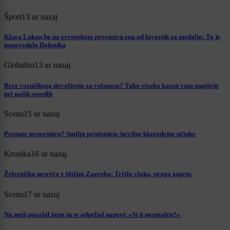
Šport
13 ur nazaj
Klara Lukan bo na evropskem prvenstvu ena od favoritk za medaljo: To je
napovedala Dolenjka
Globalno
13 ur nazaj
Brez vozniškega dovoljenja za volanom? Tako visoko kazen vam napišejo
pri naših sosedih
Scena
15 ur nazaj
Poznate nesmrtnico? Smilju pripisujejo številne blagodejne učinke
Kronika
16 ur nazaj
Železniška nesreča v bližini Zagreba: Trčila vlaka, proga zaprta
Scena
17 ur nazaj
Na meji pozabil ženo in se odpeljal naprej: »Si ti normalen?«