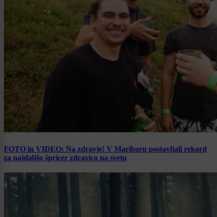
FOTO in VIDEO: Na zdravje! V Mariboru postavljali rekord
za najdaljšo špricer zdravico na svetu