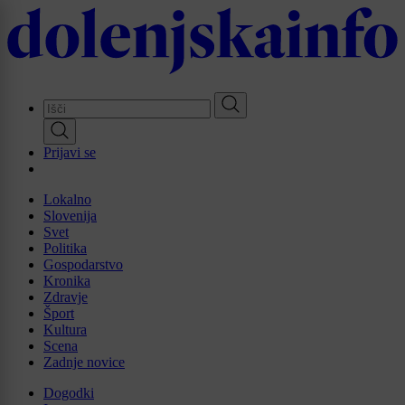
Skip
to
main
content
Prijavi se
Lokalno
Slovenija
Svet
Politika
Gospodarstvo
Kronika
Zdravje
Šport
Kultura
Scena
Zadnje novice
Dogodki