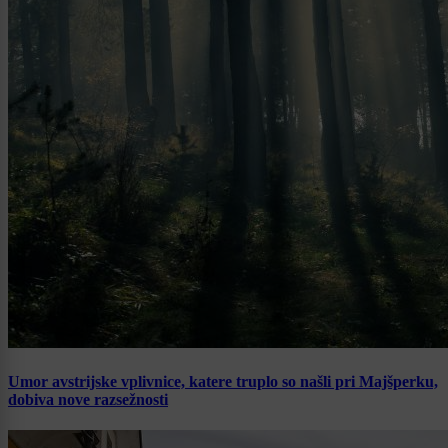
Umor avstrijske vplivnice, katere truplo so našli pri Majšperku,
dobiva nove razsežnosti