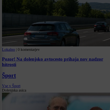
Lokalno
|
0 komentarjev
Pozor! Na dolenjsko avtocesto prihaja nov nadzor
hitrosti
Šport
Vse v Šport
Dolenjska asica