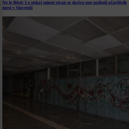
Ne le Bled: Le nekaj minut stran se skriva eno najbolj očarljivih
mest v Sloveniji