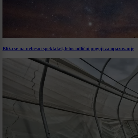
Bliža se na nebesni spektakel, letos odlični pogoji za opazovanje