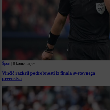
Šport
|
0 komentarjev
Vinčić razkril podrobnosti iz finala svetovnega
prvenstva