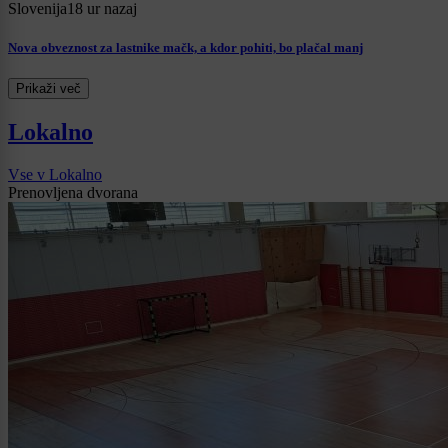
Slovenija
18 ur nazaj
Nova obveznost za lastnike mačk, a kdor pohiti, bo plačal manj
Prikaži več
Lokalno
Vse v Lokalno
Prenovljena dvorana