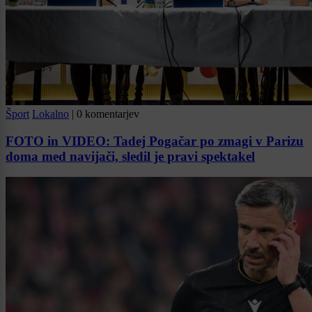
Šport
Lokalno
|
0 komentarjev
FOTO in VIDEO: Tadej Pogačar po zmagi v Parizu
doma med navijači, sledil je pravi spektakel