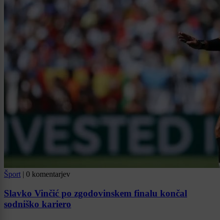
Šport
|
0 komentarjev
Slavko Vinčić po zgodovinskem finalu končal
sodniško kariero