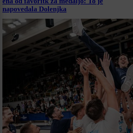
ena od favoritk za medaljo: To je
napovedala Dolenjka