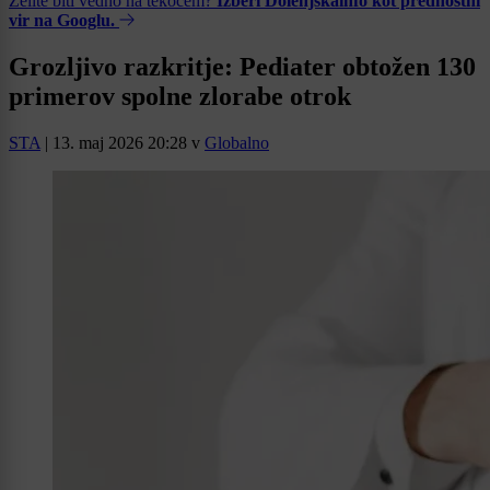
Želite biti vedno na tekočem?
Izberi Dolenjskainfo kot prednostni
vir na Googlu.
Grozljivo razkritje: Pediater obtožen 130
primerov spolne zlorabe otrok
STA
|
13. maj 2026 20:28
v
Globalno