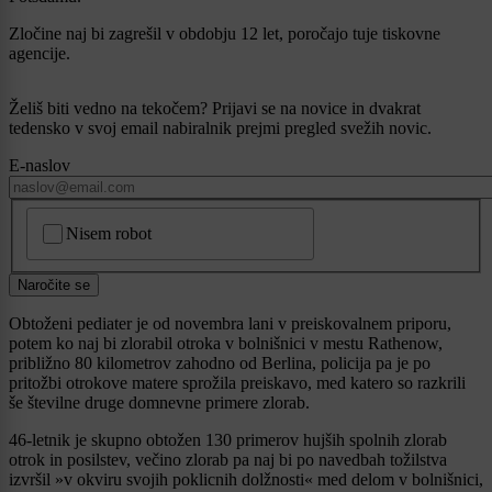
Zločine naj bi zagrešil v obdobju 12 let, poročajo tuje tiskovne
agencije.
Želiš biti vedno na tekočem? Prijavi se na novice in dvakrat
tedensko v svoj email nabiralnik prejmi pregled svežih novic.
E-naslov
CAPTCHA
Nisem robot
Naročite se
Obtoženi pediater je od novembra lani v preiskovalnem priporu,
potem ko naj bi zlorabil otroka v bolnišnici v mestu Rathenow,
približno 80 kilometrov zahodno od Berlina, policija pa je po
pritožbi otrokove matere sprožila preiskavo, med katero so razkrili
še številne druge domnevne primere zlorab.
46-letnik je skupno obtožen 130 primerov hujših spolnih zlorab
otrok in posilstev, večino zlorab pa naj bi po navedbah tožilstva
izvršil »v okviru svojih poklicnih dolžnosti« med delom v bolnišnici,