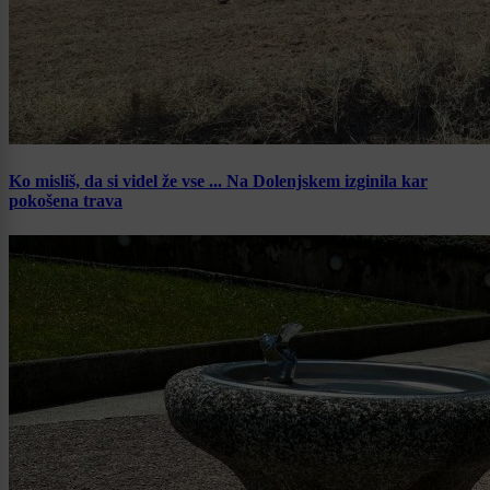
Ko misliš, da si videl že vse ... Na Dolenjskem izginila kar
pokošena trava