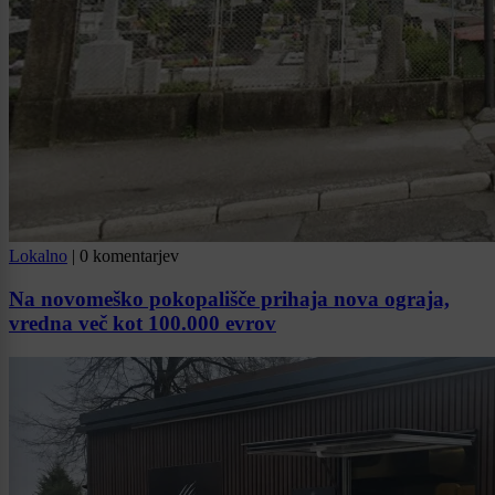
Lokalno
|
0 komentarjev
Na novomeško pokopališče prihaja nova ograja,
vredna več kot 100.000 evrov