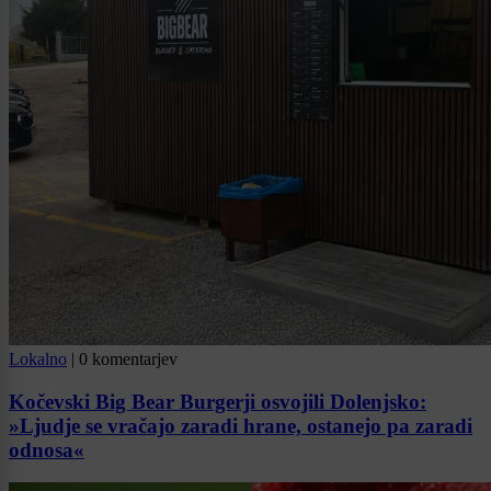
Lokalno
|
0 komentarjev
Kočevski Big Bear Burgerji osvojili Dolenjsko:
»Ljudje se vračajo zaradi hrane, ostanejo pa zaradi
odnosa«