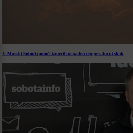
V Murski Soboti ponoči izmerili nenaden temperaturni skok