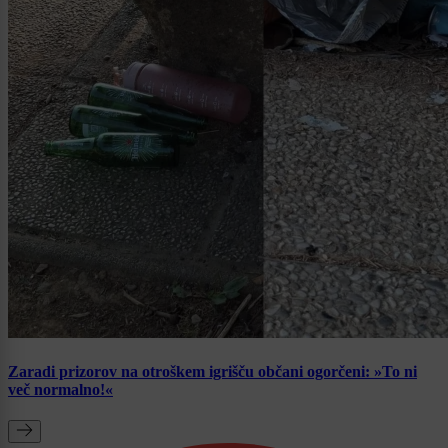
Zaradi prizorov na otroškem igrišču občani ogorčeni: »To ni
več normalno!«