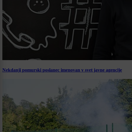
Nekdanji pomurski poslanec imenovan v svet javne agencije