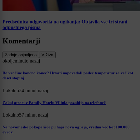
Predsednica odgovorila na ugibanja: Objavila vse tri strani
odpustnega pisma
Komentarji
Zadnje objavljeno
V živo
okolje
minuto nazaj
Bo vročine končno konec? Hrvati napovedali padec temperatur za več kot
deset stopinj
Lokalno
24 minut nazaj
Zakaj otroci v Family Hotelu Vilinia pozabijo na telefone?
Lokalno
57 minut nazaj
Na novomeško pokopališče prihaja nova ograja, vredna več kot 100.000
evrov