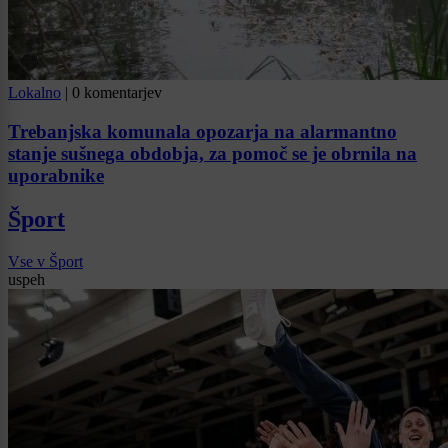
Lokalno
|
0 komentarjev
Trebanjska komunala opozarja na alarmantno
stanje sušnega obdobja, za pomoč se je obrnila na
uporabnike
Šport
Vse v Šport
uspeh