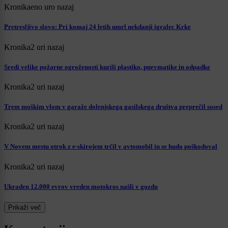
Kronika
eno uro nazaj
Pretresljivo slovo: Pri komaj 24 letih umrl nekdanji igralec Krke
Kronika
2 uri nazaj
Sredi velike požarne ogroženosti kurili plastiko, pnevmatike in odpadke
Kronika
2 uri nazaj
Trem moškim vlom v garaže dolenjskega gasilskega društva preprečil sosed
Kronika
2 uri nazaj
V Novem mestu otrok z e-skirojem trčil v avtomobil in se hudo poškodoval
Kronika
2 uri nazaj
Ukraden 12.000 evrov vreden motokros našli v gozdu
Prikaži več