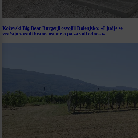
Kočevski Big Bear Burgerji osvojili Dolenjsko: »Ljudje se
vračajo zaradi hrane, ostanejo pa zaradi odnosa«