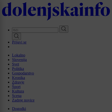
Skip
to
main
content
Prijavi se
Lokalno
Slovenija
Svet
Politika
Gospodarstvo
Kronika
Zdravje
Šport
Kultura
Scena
Zadnje novice
Dogodki