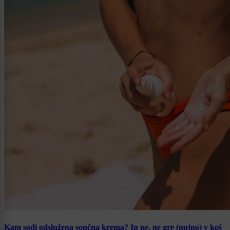
Kam sodi odslužena sončna krema? In ne, ne gre (nujno) v koš