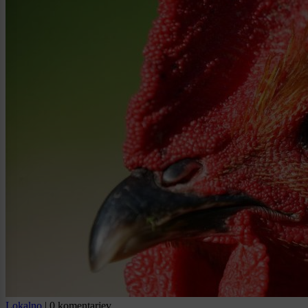
Lokalno
|
0 komentarjev