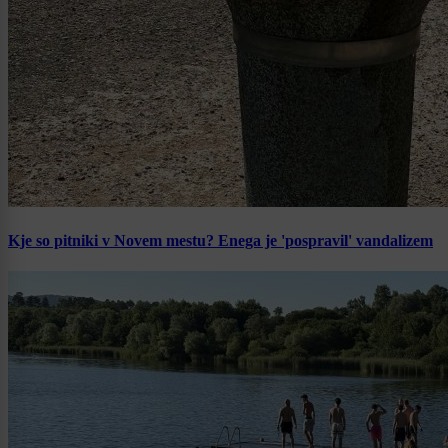
Kje so pitniki v Novem mestu? Enega je 'pospravil' vandalizem