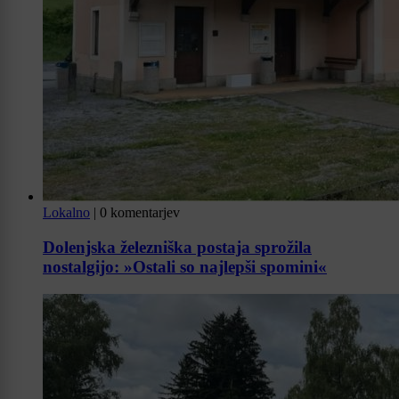
Lokalno
|
0 komentarjev
Dolenjska železniška postaja sprožila
nostalgijo: »Ostali so najlepši spomini«