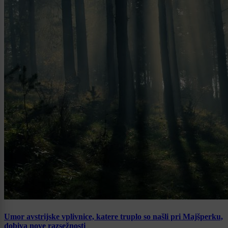
Umor avstrijske vplivnice, katere truplo so našli pri Majšperku,
dobiva nove razsežnosti