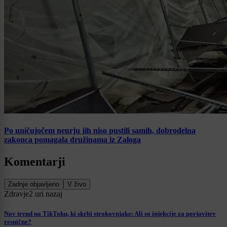
Po uničujočem neurju jih niso pustili samih, dobrodelna
zakonca pomagala družinama iz Zaloga
Komentarji
Zadnje objavljeno
V živo
Zdravje
2 uri nazaj
Nov trend na TikToku, ki skrbi strokovnjake: Ali so injekcije za porjavitev
resnične?