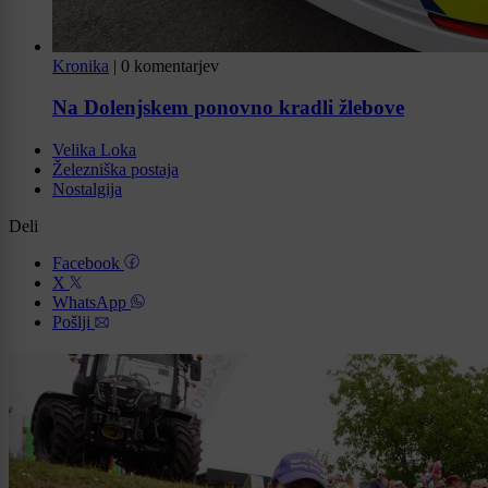
Kronika
|
0 komentarjev
Na Dolenjskem ponovno kradli žlebove
Velika Loka
Železniška postaja
Nostalgija
Deli
Facebook
X
WhatsApp
Pošlji