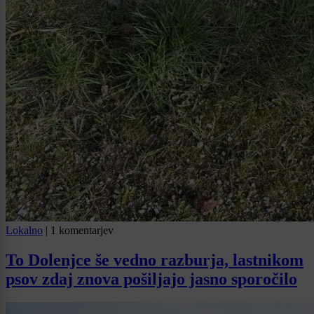
Lokalno
|
1 komentarjev
To Dolenjce še vedno razburja, lastnikom
psov zdaj znova pošiljajo jasno sporočilo