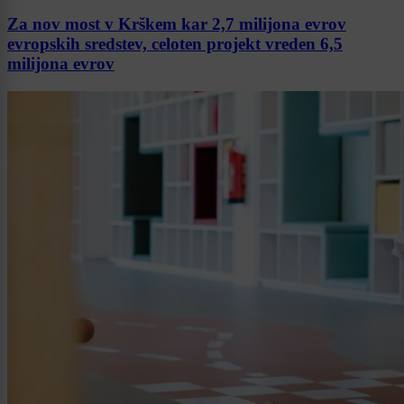
Za nov most v Krškem kar 2,7 milijona evrov
evropskih sredstev, celoten projekt vreden 6,5
milijona evrov