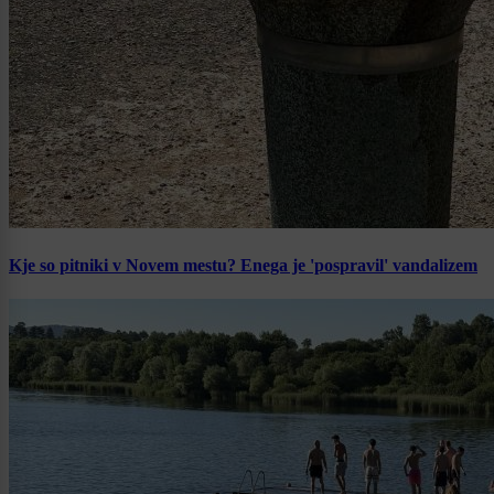
Kje so pitniki v Novem mestu? Enega je 'pospravil' vandalizem