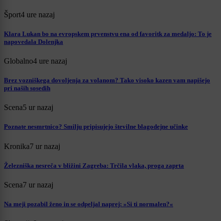
Šport
4 ure nazaj
Klara Lukan bo na evropskem prvenstvu ena od favoritk za medaljo: To je
napovedala Dolenjka
Globalno
4 ure nazaj
Brez vozniškega dovoljenja za volanom? Tako visoko kazen vam napišejo
pri naših sosedih
Scena
5 ur nazaj
Poznate nesmrtnico? Smilju pripisujejo številne blagodejne učinke
Kronika
7 ur nazaj
Železniška nesreča v bližini Zagreba: Trčila vlaka, proga zaprta
Scena
7 ur nazaj
Na meji pozabil ženo in se odpeljal naprej: »Si ti normalen?«