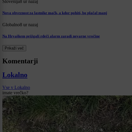
Slovenija
8 ur nazaj
Nova obveznost za lastnike mačk, a kdor pohiti, bo plačal manj
Globalno
8 ur nazaj
Na Hrvaškem prižgali rdeči alarm zaradi nevarne vročine
Prikaži več
Komentarji
Lokalno
Vse v Lokalno
imate vrečko?