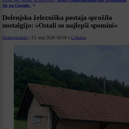
Želite biti vedno na tekočem?
Izberi Dolenjskainfo kot prednostni
vir na Googlu.
Dolenjska železniška postaja sprožila
nostalgijo: »Ostali so najlepši spomini«
Dolenjskainfo
|
13. maj 2026 18:59
v
Lokalno