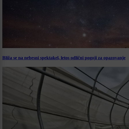
Bliža se na nebesni spektakel, letos odlični pogoji za opazovanje