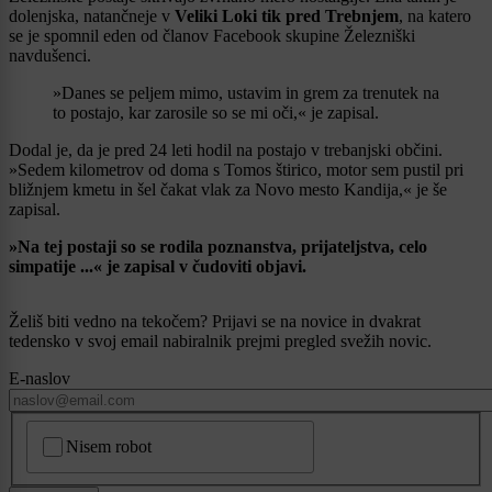
dolenjska, natančneje v
Veliki Loki tik pred Trebnjem
, na katero
se je spomnil eden od članov Facebook skupine Železniški
navdušenci.
»Danes se peljem mimo, ustavim in grem za trenutek na
to postajo, kar zarosile so se mi oči,« je zapisal.
Dodal je, da je pred 24 leti hodil na postajo v trebanjski občini.
»Sedem kilometrov od doma s Tomos štirico, motor sem pustil pri
bližnjem kmetu in šel čakat vlak za Novo mesto Kandija,« je še
zapisal.
»Na tej postaji so se rodila poznanstva, prijateljstva, celo
simpatije ...« je zapisal v čudoviti objavi.
Želiš biti vedno na tekočem? Prijavi se na novice in dvakrat
tedensko v svoj email nabiralnik prejmi pregled svežih novic.
E-naslov
CAPTCHA
Nisem robot