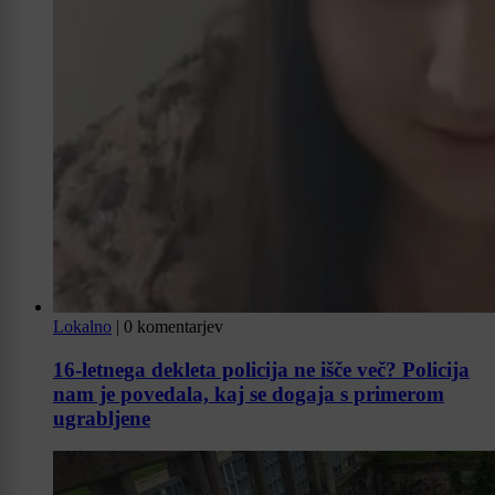
Lokalno
|
0 komentarjev
16-letnega dekleta policija ne išče več? Policija
nam je povedala, kaj se dogaja s primerom
ugrabljene