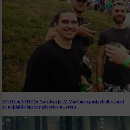
FOTO in VIDEO: Na zdravje! V Mariboru postavljali rekord
za najdaljšo špricer zdravico na svetu