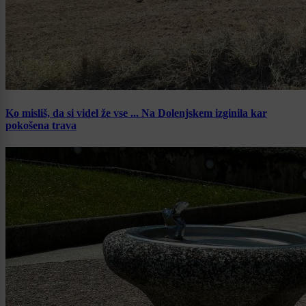
Ko misliš, da si videl že vse ... Na Dolenjskem izginila kar
pokošena trava