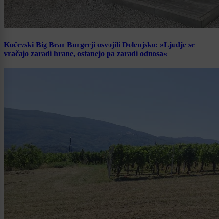
Kočevski Big Bear Burgerji osvojili Dolenjsko: »Ljudje se
vračajo zaradi hrane, ostanejo pa zaradi odnosa«