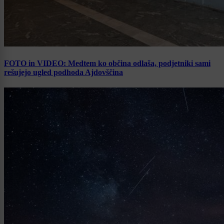
FOTO in VIDEO: Medtem ko občina odlaša, podjetniki sami
rešujejo ugled podhoda Ajdovščina