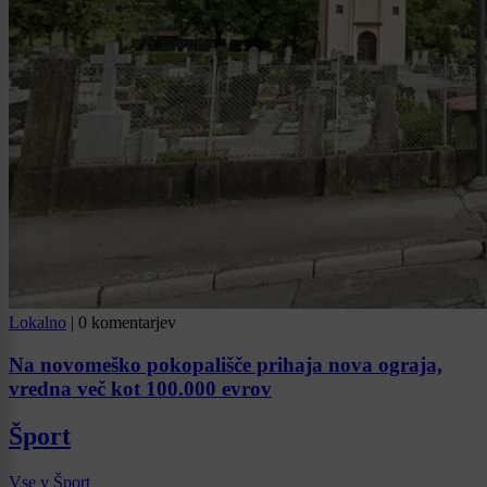
Lokalno
|
0 komentarjev
Na novomeško pokopališče prihaja nova ograja,
vredna več kot 100.000 evrov
Šport
Vse v Šport