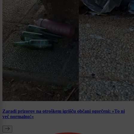
Zaradi prizorov na otroškem igrišču občani ogorčeni: »To ni
več normalno!«