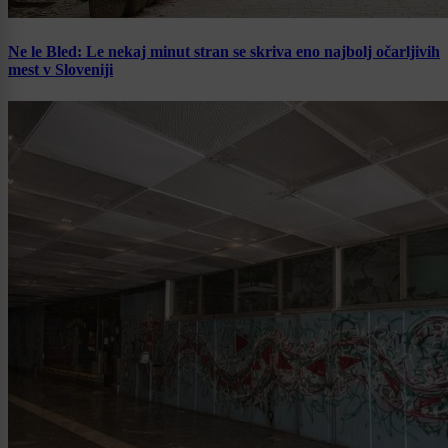
Ne le Bled: Le nekaj minut stran se skriva eno najbolj očarljivih
mest v Sloveniji