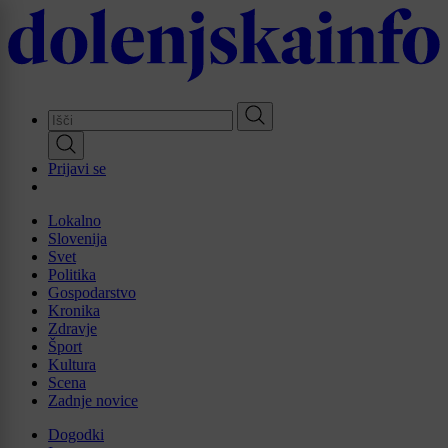
Skip
to
main
content
Prijavi se
Lokalno
Slovenija
Svet
Politika
Gospodarstvo
Kronika
Zdravje
Šport
Kultura
Scena
Zadnje novice
Dogodki