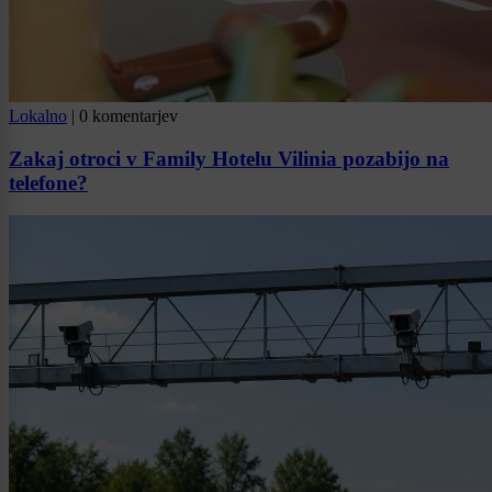
Lokalno
|
0 komentarjev
Zakaj otroci v Family Hotelu Vilinia pozabijo na
telefone?