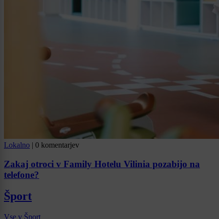
Lokalno
|
0 komentarjev
Zakaj otroci v Family Hotelu Vilinia pozabijo na
telefone?
Šport
Vse v Šport