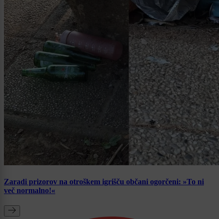
Zaradi prizorov na otroškem igrišču občani ogorčeni: »To ni
več normalno!«