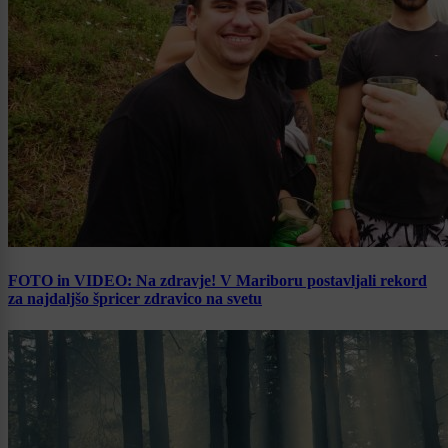
FOTO in VIDEO: Na zdravje! V Mariboru postavljali rekord
za najdaljšo špricer zdravico na svetu