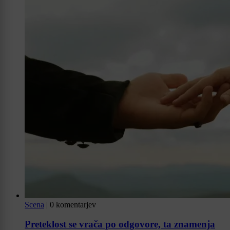
Scena
|
0 komentarjev
Preteklost se vrača po odgovore, ta znamenja