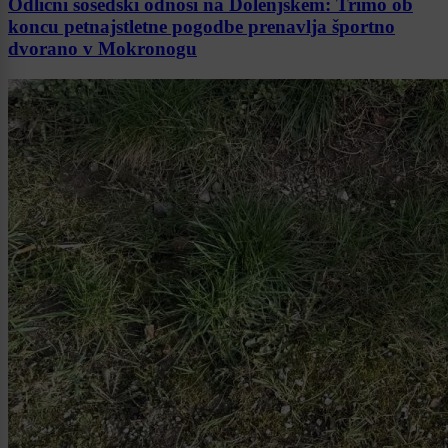
Odlični sosedski odnosi na Dolenjskem: Trimo ob
koncu petnajstletne pogodbe prenavlja športno
dvorano v Mokronogu