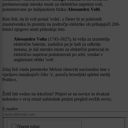
preimenovanje merske enote za električno napetost volt,
poimenovane po italijanskem fiziku
Alessandru Volti
.
Rim želi, da bi volt postal 'volta', s čimer bi se poklonili
znanstveniku in pionirju na področju elektrike ob prihajajoči 200-
letnici njegove smrti prihodnje leto.
Alessandro Volta
(1745-1827), ki velja za izumitelja
električne baterije, zaslužen pa je tudi za odkritje
metana, je dal mersko enoto za električni potencial in
električno napetost poimenovati po sebi, vendar v
anglizirani obliki 'volt'.
Zdaj želi vlada premierke Meloni obnoviti nacionalno ime z
vpeljavo manjkajoče črke 'a', poroča bruseljski spletni medij
Politico.
Želiš biti vedno na tekočem? Prijavi se na novice in dvakrat
tedensko v svoj email nabiralnik prejmi pregled svežih novic.
E-naslov
CAPTCHA
Nisem robot