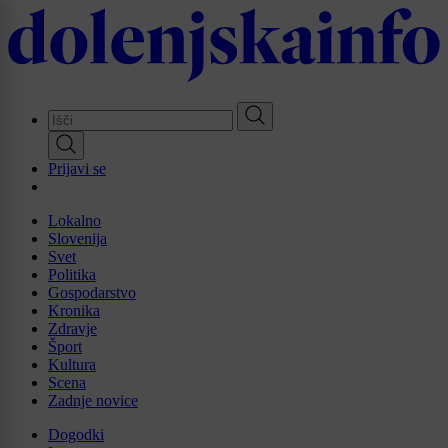
Skip
to
main
content
Prijavi se
Lokalno
Slovenija
Svet
Politika
Gospodarstvo
Kronika
Zdravje
Šport
Kultura
Scena
Zadnje novice
Dogodki