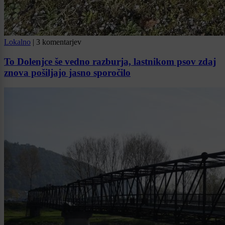
Lokalno
|
3 komentarjev
To Dolenjce še vedno razburja, lastnikom psov zdaj
znova pošiljajo jasno sporočilo