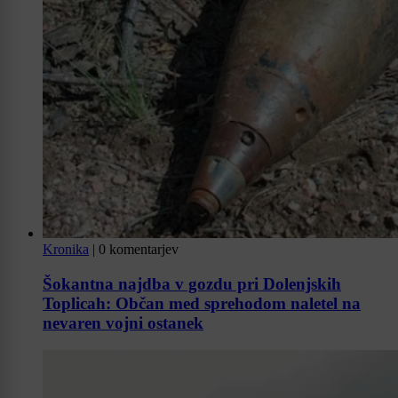
Kronika
|
0 komentarjev
Šokantna najdba v gozdu pri Dolenjskih
Toplicah: Občan med sprehodom naletel na
nevaren vojni ostanek