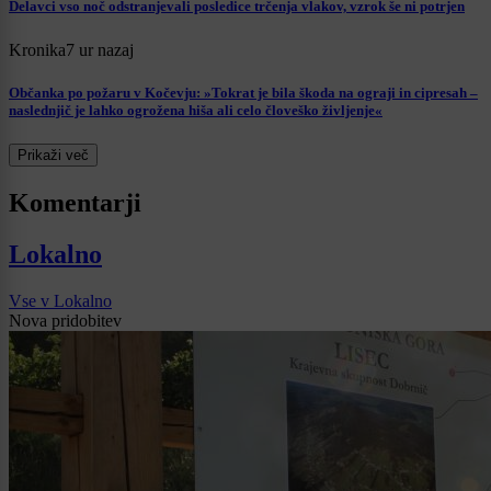
Delavci vso noč odstranjevali posledice trčenja vlakov, vzrok še ni potrjen
Kronika
7 ur nazaj
Občanka po požaru v Kočevju: »Tokrat je bila škoda na ograji in cipresah –
naslednjič je lahko ogrožena hiša ali celo človeško življenje«
Prikaži več
Komentarji
Lokalno
Vse v Lokalno
Nova pridobitev