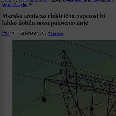
Želite biti vedno na tekočem?
Izberi Dolenjskainfo kot prednostni
vir na Googlu.
Merska enota za električno napetost bi
lahko dobila novo poimenovanje
STA
|
6. junij 2026 09:46
v
Globalno