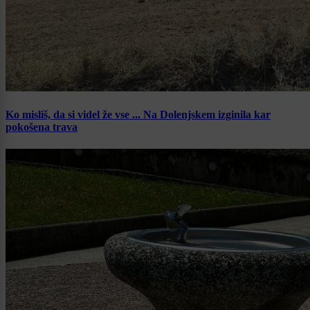
Ko misliš, da si videl že vse ... Na Dolenjskem izginila kar
pokošena trava