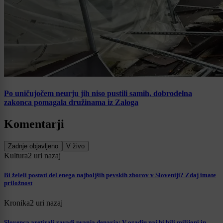
Po uničujočem neurju jih niso pustili samih, dobrodelna
zakonca pomagala družinama iz Zaloga
Komentarji
Zadnje objavljeno
V živo
Kultura
2 uri nazaj
Bi želeli postati del enega najboljših pevskih zborov v Sloveniji? Zdaj imate
priložnost
Kronika
2 uri nazaj
Slovenca aretirali zaradi pranja denarja: V ozadju naj bi bili milijoni in