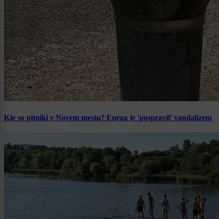
Kje so pitniki v Novem mestu? Enega je 'pospravil' vandalizem