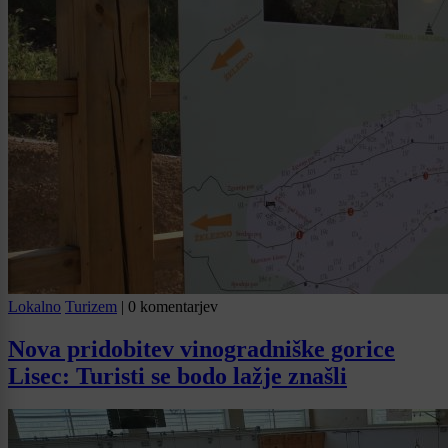
Lokalno
Turizem
|
0 komentarjev
Nova pridobitev vinogradniške gorice
Lisec: Turisti se bodo lažje znašli