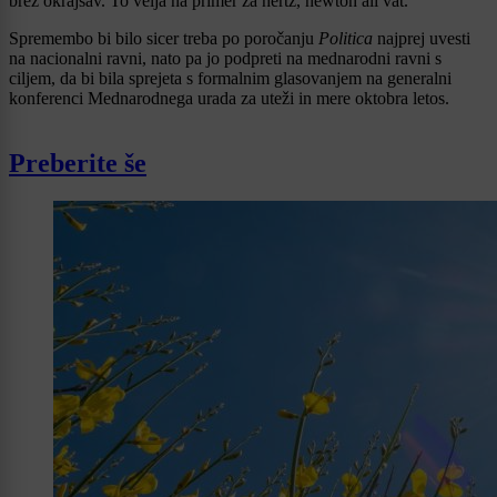
brez okrajšav. To velja na primer za hertz, newton ali vat.
Spremembo bi bilo sicer treba po poročanju
Politica
najprej uvesti
na nacionalni ravni, nato pa jo podpreti na mednarodni ravni s
ciljem, da bi bila sprejeta s formalnim glasovanjem na generalni
konferenci Mednarodnega urada za uteži in mere oktobra letos.
Preberite še