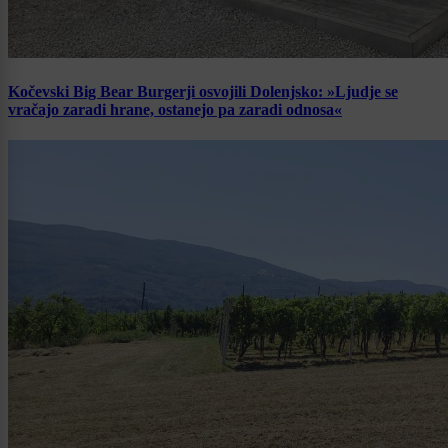
Kočevski Big Bear Burgerji osvojili Dolenjsko: »Ljudje se
vračajo zaradi hrane, ostanejo pa zaradi odnosa«