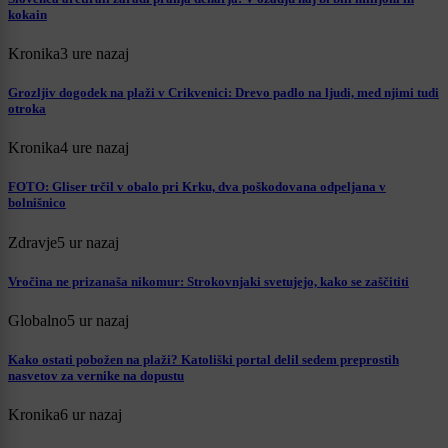
kokain
Kronika
3 ure nazaj
Grozljiv dogodek na plaži v Crikvenici: Drevo padlo na ljudi, med njimi tudi
otroka
Kronika
4 ure nazaj
FOTO: Gliser trčil v obalo pri Krku, dva poškodovana odpeljana v
bolnišnico
Zdravje
5 ur nazaj
Vročina ne prizanaša nikomur: Strokovnjaki svetujejo, kako se zaščititi
Globalno
5 ur nazaj
Kako ostati pobožen na plaži? Katoliški portal delil sedem preprostih
nasvetov za vernike na dopustu
Kronika
6 ur nazaj