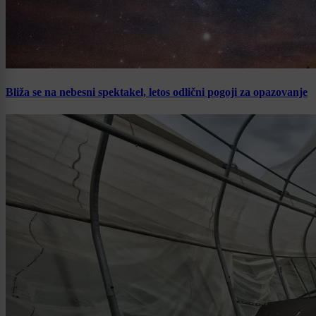
Bliža se na nebesni spektakel, letos odlični pogoji za opazovanje