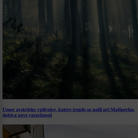
Umor avstrijske vplivnice, katere truplo so našli pri Majšperku,
dobiva nove razsežnosti