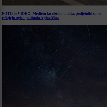
FOTO in VIDEO: Medtem ko občina odlaša, podjetniki sami
rešujejo ugled podhoda Ajdovščina