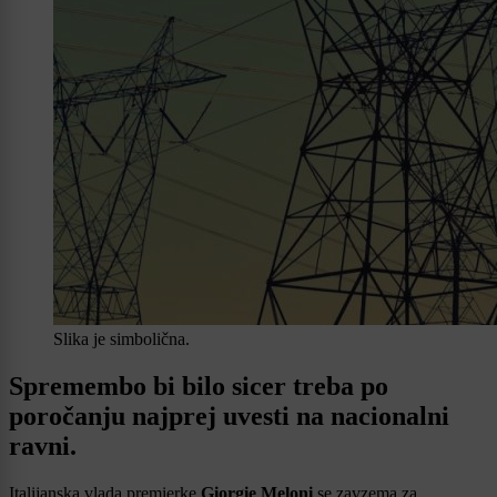
Slika je simbolična.
Spremembo bi bilo sicer treba po
poročanju najprej uvesti na nacionalni
ravni.
Italijanska vlada premierke
Giorgie Meloni
se zavzema za