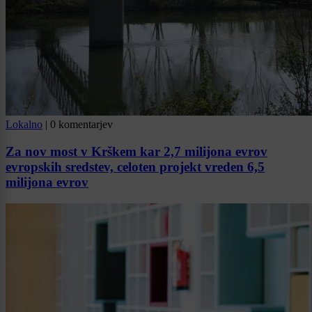
Lokalno
|
0 komentarjev
Za nov most v Krškem kar 2,7 milijona evrov
evropskih sredstev, celoten projekt vreden 6,5
milijona evrov