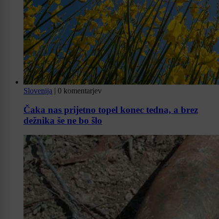
Slovenija
|
0 komentarjev
Čaka nas prijetno topel konec tedna, a brez
dežnika še ne bo šlo