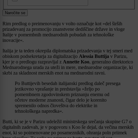
Naročite se
Rim predlog o preimenovanju v volto označuje kot »del širših
prizadevanj za promocijo znanstvene dediščine države in vloge
Italije v pomembnih mednarodnih pobudah za tehnološke
inovacije«.
Italija je ta teden okrepila diplomatska prizadevanja v tej smeri med
obiskom podsekretarja za digitalizacijo
Alessia Buttija
v Parizu,
kjer je o predlogu razpravljal z
Annette Koo
, generalno direktorico
Mednarodnega urada za uteži in mere, mednarodne organizacije, ki
skrbi za skladnost merskih enot na mednarodni ravni.
Po Buttijevih besedah italijanski predlog daleč presega
jezikovno vprašanje in predstavlja »željo po
pomembnem zgodovinskem priznanju enemu od
očetov moderne znanosti, čigar delo je korenito
spremenilo odnos človeštva do elektrike in
tehnološkega napredka«.
Butti, ki se je v Parizu udeležil ministrskega srečanja skupine G7 o
digitalnih zadevah, je v pogovoru s Koo še dejal, da večina merskih
enot, ki so poimenovane po posameznikih, ohranja poln priimek