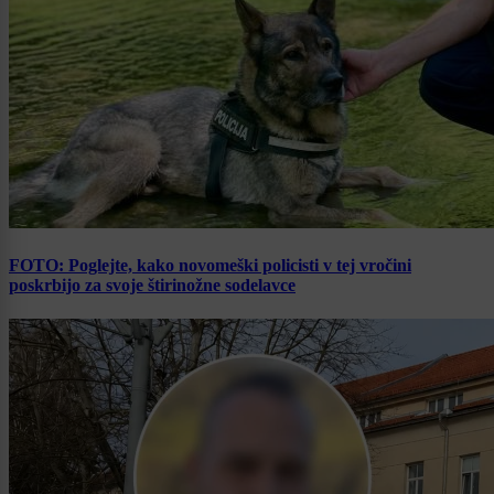
FOTO: Poglejte, kako novomeški policisti v tej vročini
poskrbijo za svoje štirinožne sodelavce