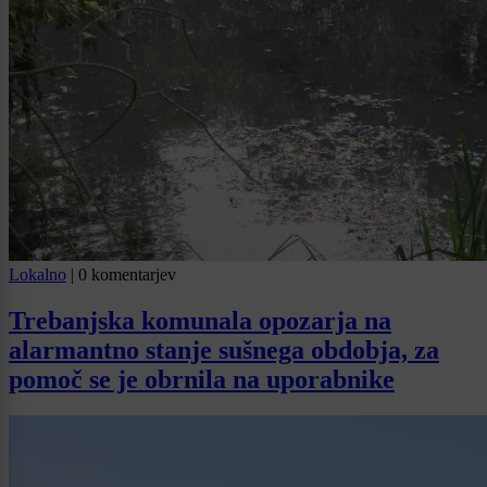
Lokalno
|
0 komentarjev
Trebanjska komunala opozarja na
alarmantno stanje sušnega obdobja, za
pomoč se je obrnila na uporabnike