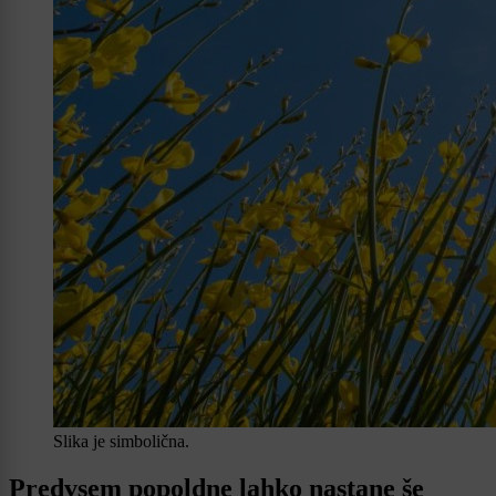
Slika je simbolična.
Predvsem popoldne lahko nastane še