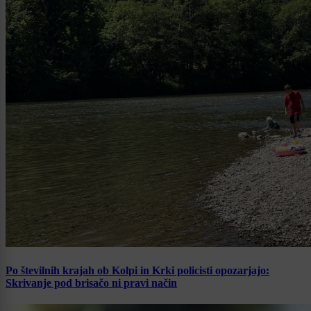
Po številnih krajah ob Kolpi in Krki policisti opozarjajo:
Skrivanje pod brisačo ni pravi način