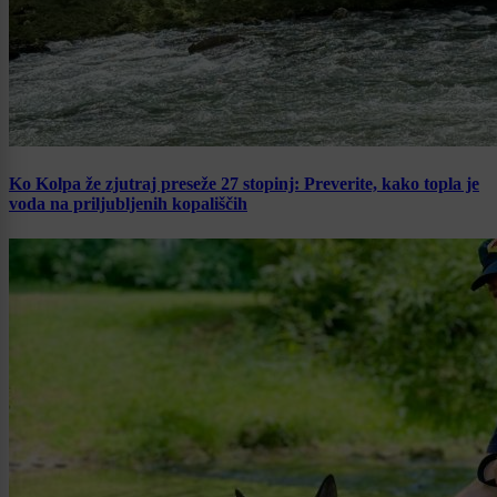
Ko Kolpa že zjutraj preseže 27 stopinj: Preverite, kako topla je
voda na priljubljenih kopališčih