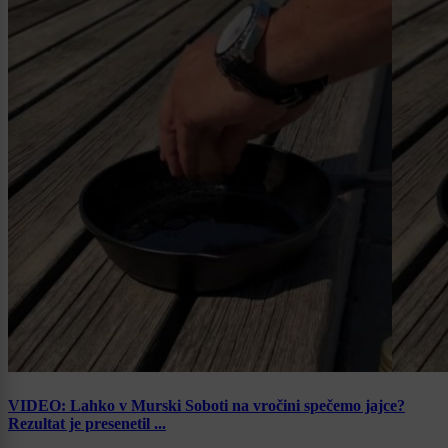
VIDEO: Lahko v Murski Soboti na vročini spečemo jajce?
Rezultat je presenetil ...