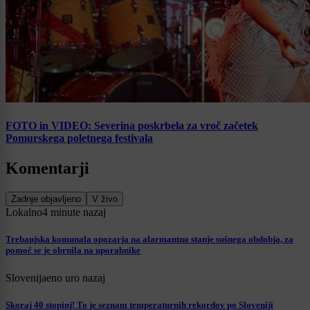
FOTO in VIDEO: Severina poskrbela za vroč začetek
Pomurskega poletnega festivala
Komentarji
Zadnje objavljeno
V živo
Lokalno
4 minute nazaj
Trebanjska komunala opozarja na alarmantno stanje sušnega obdobja, za
pomoč se je obrnila na uporabnike
Slovenija
eno uro nazaj
Skoraj 40 stopinj! To je seznam temperaturnih rekordov po Sloveniji