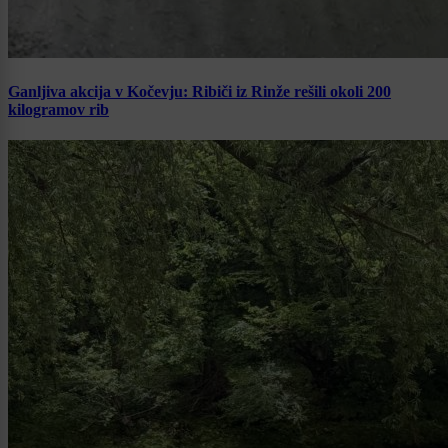
Ganljiva akcija v Kočevju: Ribiči iz Rinže rešili okoli 200
kilogramov rib