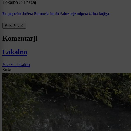
Lokalno
5 ur nazaj
Po pogrebu Jožeta Ramovša bo do žalne seje odprta žalna knjiga
Prikaži več
Komentarji
Lokalno
Vse v Lokalno
Suša