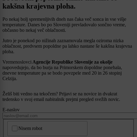
kakšna krajevna ploha.
Po nekaj bolj spremenljivih dneh nas čaka več sonca in vse višje
temperature. Danes bo po Sloveniji prevladovalo sončno vreme,
občasno bo nekaj več oblačnosti.
Jutro je ponekod po nižinah zaznamovala megla oziroma nizka
oblačnost, predvsem popoldne pa lahko nastane še kakšna krajevna
ploha.
Vremenoslovci
Agencije Republike Slovenije za okolje
napovedujejo, da bo burja na Primorskem dopoldne ponehala,
dnevne temperature pa se bodo povzpele med 20 in 26 stopinj
Celzija.
Želiš biti vedno na tekočem? Prijavi se na novice in dvakrat
tedensko v svoj email nabiralnik prejmi pregled svežih novic.
E-naslov
CAPTCHA
Nisem robot