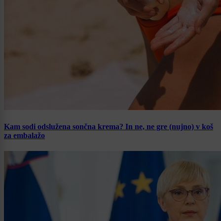
Kam sodi odslužena sončna krema? In ne, ne gre (nujno) v koš
za embalažo