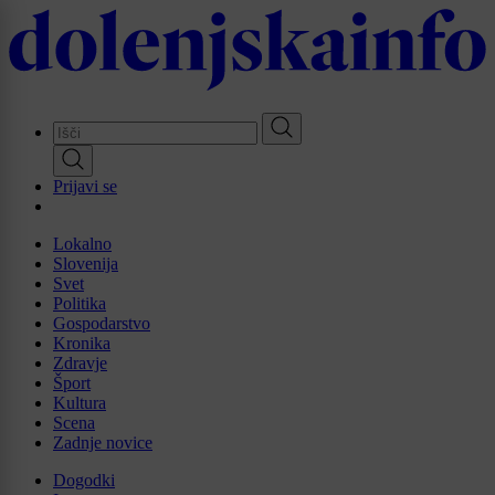
Skip
to
main
content
Prijavi se
Lokalno
Slovenija
Svet
Politika
Gospodarstvo
Kronika
Zdravje
Šport
Kultura
Scena
Zadnje novice
Dogodki