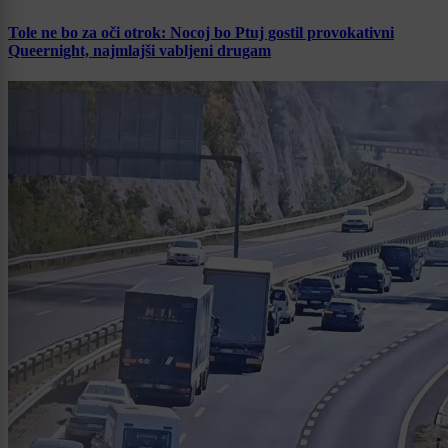
Tole ne bo za oči otrok: Nocoj bo Ptuj gostil provokativni
Queernight, najmlajši vabljeni drugam