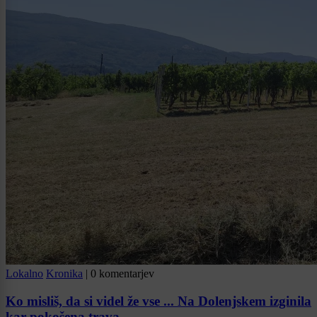
Lokalno
Kronika
|
0 komentarjev
Ko misliš, da si videl že vse ... Na Dolenjskem izginila
kar pokošena trava