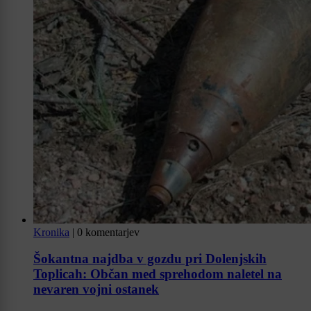
Kronika
|
0 komentarjev
Šokantna najdba v gozdu pri Dolenjskih
Toplicah: Občan med sprehodom naletel na
nevaren vojni ostanek