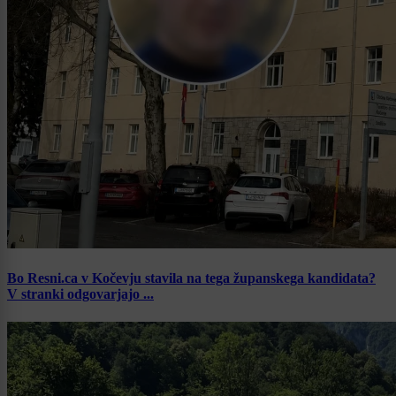
Bo Resni.ca v Kočevju stavila na tega županskega kandidata?
V stranki odgovarjajo ...