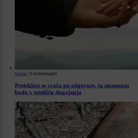
Scena
|
0 komentarjev
Preteklost se vrača po odgovore, ta znamenja
bodo v središču dogajanja