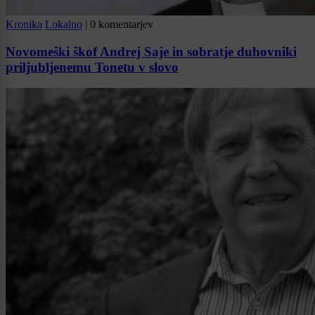
Kronika
Lokalno
|
0 komentarjev
Novomeški škof Andrej Saje in sobratje duhovniki
priljubljenemu Tonetu v slovo