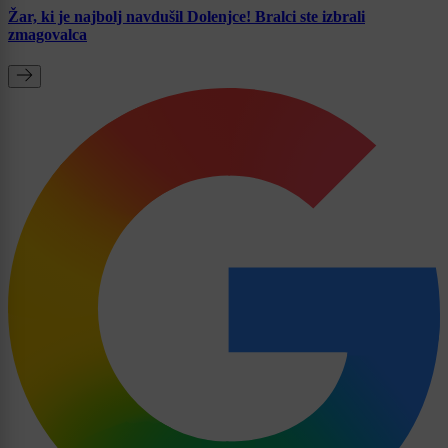
Žar, ki je najbolj navdušil Dolenjce! Bralci ste izbrali
zmagovalca