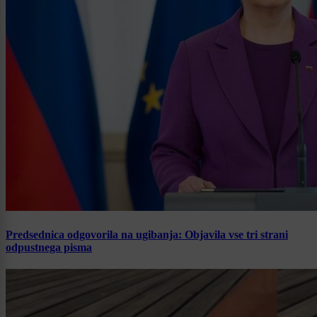
Predsednica odgovorila na ugibanja: Objavila vse tri strani
odpustnega pisma