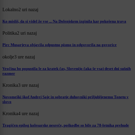
Lokalno
2 uri nazaj
Ko misliš, da si videl že vse ... Na Dolenjskem izginila kar pokošena trava
Politika
2 uri nazaj
Pirc Musarjeva objavila odpustno pismo in odgovorila na govorice
okolje
3 ure nazaj
Vročina bo popustila le za kratek čas, Slovenijo čaka še vsaj deset dni sušnih
razmer
Kronika
3 ure nazaj
Novomeški škof Andrej Saje in sobratje duhovniki priljubljenemu Tonetu v
slovo
Kronika
4 ure nazaj
Tragičen epilog kolesarske nesreče, poškodbe so bile za 78-letnika prehude