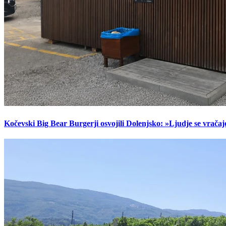
Kočevski Big Bear Burgerji osvojili Dolenjsko: »Ljudje se vračaj