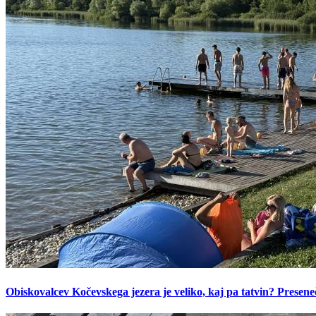
Obiskovalcev Kočevskega jezera je veliko, kaj pa tatvin? Presen