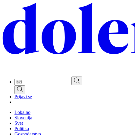
Skip
to
main
content
Prijavi se
Lokalno
Slovenija
Svet
Politika
Gospodarstvo