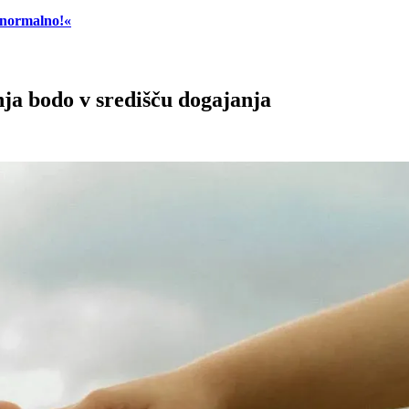
č normalno!«
nja bodo v središču dogajanja