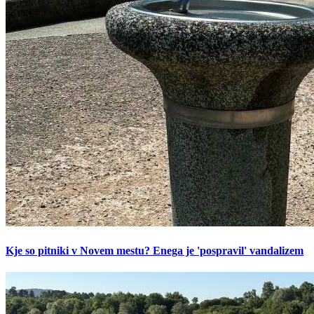
Kje so pitniki v Novem mestu? Enega je 'pospravil' vandalizem