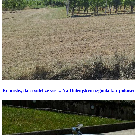
Ko misliš, da si videl že vse ... Na Dolenjskem izginila kar pokoše