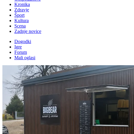
Kronika
Zdravje
Šport
Kultura
Scena
Zadnje novice
Dogodki
Igre
Forum
Mali oglasi