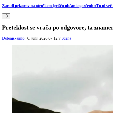
Zaradi prizorov na otroškem igrišču občani ogorčeni: »To ni ve
Preteklost se vrača po odgovore, ta zname
Dolenjskainfo
|
6. junij 2026 07:12
v
Scena