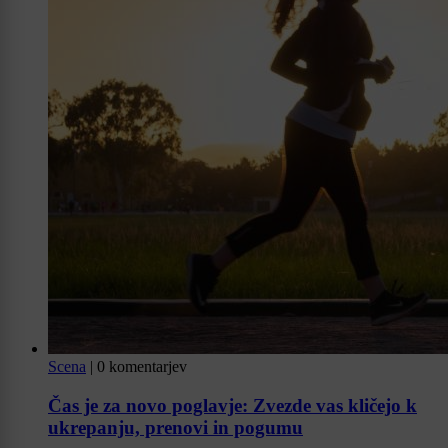
Scena
|
0 komentarjev
Čas je za novo poglavje: Zvezde vas kličejo k
ukrepanju, prenovi in pogumu