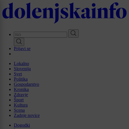
Skip
to
main
content
Prijavi se
Lokalno
Slovenija
Svet
Politika
Gospodarstvo
Kronika
Zdravje
Šport
Kultura
Scena
Zadnje novice
Dogodki