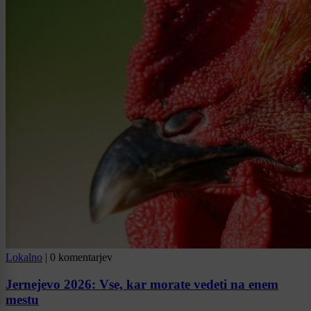
Lokalno
|
0 komentarjev
Jernejevo 2026: Vse, kar morate vedeti na enem
mestu