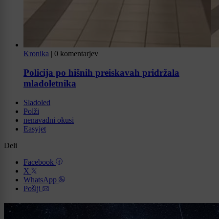
Kronika
|
0 komentarjev
Policija po hišnih preiskavah pridržala
mladoletnika
Sladoled
Polži
nenavadni okusi
Easyjet
Deli
Facebook
X
WhatsApp
Pošlji