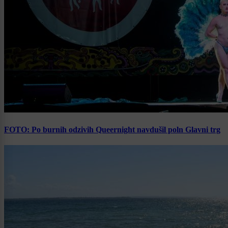
FOTO: Po burnih odzivih Queernight navdušil poln Glavni trg