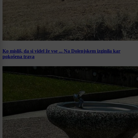
Ko misliš, da si videl že vse ... Na Dolenjskem izginila kar
pokošena trava