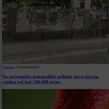
Lokalno
|
0 komentarjev
Na novomeško pokopališče prihaja nova ograja,
vredna več kot 100.000 evrov