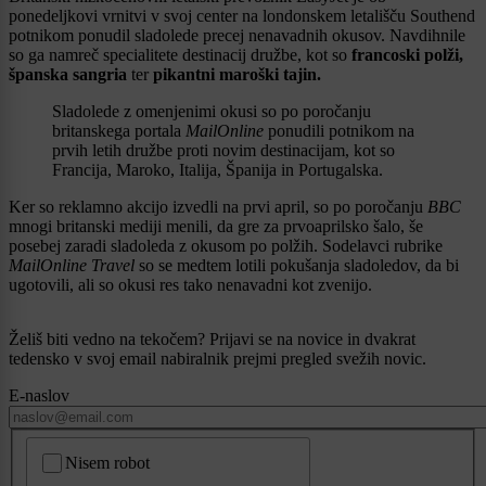
ponedeljkovi vrnitvi v svoj center na londonskem letališču Southend
potnikom ponudil sladolede precej nenavadnih okusov. Navdihnile
so ga namreč specialitete destinacij družbe, kot so
francoski polži,
španska sangria
ter
pikantni maroški tajin.
Sladolede z omenjenimi okusi so po poročanju
britanskega portala
MailOnline
ponudili potnikom na
prvih letih družbe proti novim destinacijam, kot so
Francija, Maroko, Italija, Španija in Portugalska.
Ker so reklamno akcijo izvedli na prvi april, so po poročanju
BBC
mnogi britanski mediji menili, da gre za prvoaprilsko šalo, še
posebej zaradi sladoleda z okusom po polžih. Sodelavci rubrike
MailOnline Travel
so se medtem lotili pokušanja sladoledov, da bi
ugotovili, ali so okusi res tako nenavadni kot zvenijo.
Želiš biti vedno na tekočem? Prijavi se na novice in dvakrat
tedensko v svoj email nabiralnik prejmi pregled svežih novic.
E-naslov
CAPTCHA
Nisem robot