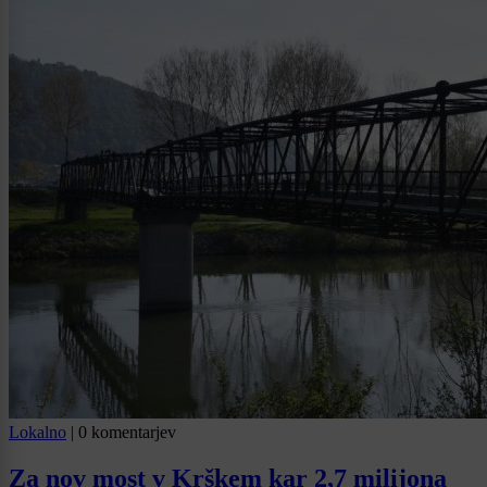
Lokalno
|
0 komentarjev
Za nov most v Krškem kar 2,7 milijona