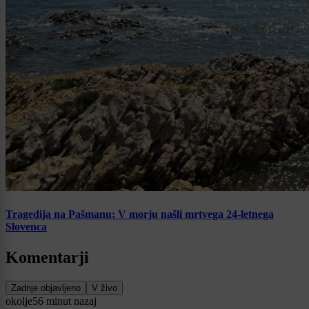
Tragedija na Pašmanu: V morju našli mrtvega 24-letnega
Slovenca
Komentarji
Zadnje objavljeno
V živo
okolje
56 minut nazaj