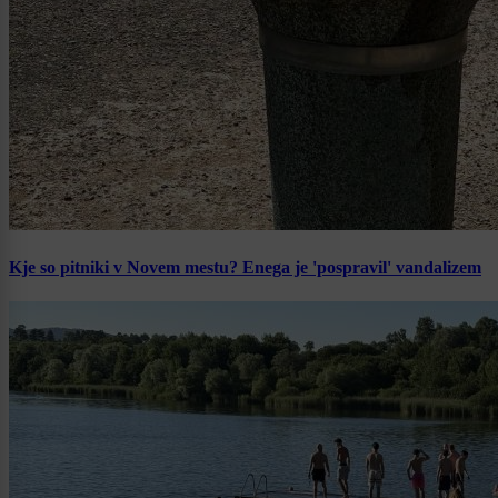
Kje so pitniki v Novem mestu? Enega je 'pospravil' vandalizem