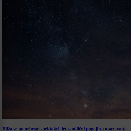
Bliža se na nebesni spektakel, letos odlični pogoji za opazovanje