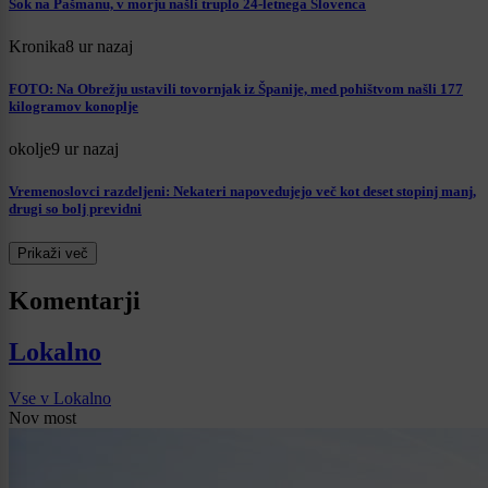
Šok na Pašmanu, v morju našli truplo 24-letnega Slovenca
Kronika
8 ur nazaj
FOTO: Na Obrežju ustavili tovornjak iz Španije, med pohištvom našli 177
kilogramov konoplje
okolje
9 ur nazaj
Vremenoslovci razdeljeni: Nekateri napovedujejo več kot deset stopinj manj,
drugi so bolj previdni
Prikaži več
Komentarji
Lokalno
Vse v Lokalno
Nov most