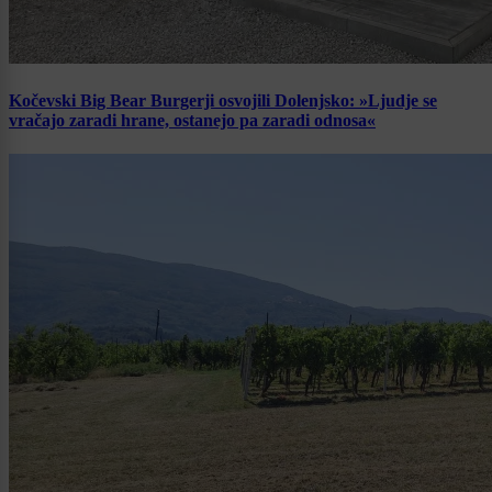
Kočevski Big Bear Burgerji osvojili Dolenjsko: »Ljudje se
vračajo zaradi hrane, ostanejo pa zaradi odnosa«