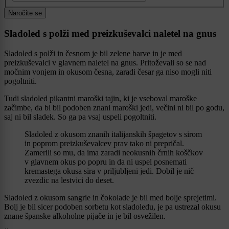
Naročite se
Sladoled s polži med preizkuševalci naletel na gnus
Sladoled s polži in česnom je bil zelene barve in je med
preizkuševalci v glavnem naletel na gnus. Pritoževali so se nad
močnim vonjem in okusom česna, zaradi česar ga niso mogli niti
pogoltniti.
Tudi sladoled pikantni maroški tajin, ki je vseboval maroške
začimbe, da bi bil podoben znani maroški jedi, večini ni bil po godu,
saj ni bil sladek. So ga pa vsaj uspeli pogoltniti.
Sladoled z okusom znanih italijanskih špagetov s sirom
in poprom preizkuševalcev prav tako ni prepričal.
Zamerili so mu, da ima zaradi neokusnih črnih koščkov
v glavnem okus po popru in da ni uspel posnemati
kremastega okusa sira v priljubljeni jedi. Dobil je nič
zvezdic na lestvici do deset.
Sladoled z okusom sangrie in čokolade je bil med bolje sprejetimi.
Bolj je bil sicer podoben sorbetu kot sladoledu, je pa ustrezal okusu
znane španske alkoholne pijače in je bil osvežilen.