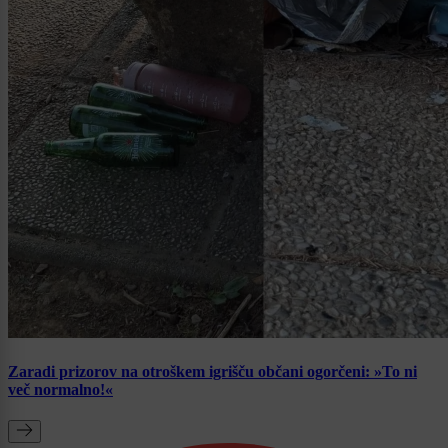
Zaradi prizorov na otroškem igrišču občani ogorčeni: »To ni
več normalno!«