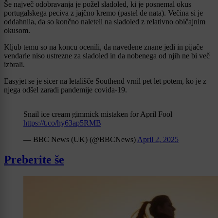
Še največ odobravanja je požel sladoled, ki je posnemal okus
portugalskega peciva z jajčno kremo (pastel de nata). Večina si je
oddahnila, da so končno naleteli na sladoled z relativno običajnim
okusom.
Kljub temu so na koncu ocenili, da navedene znane jedi in pijače
vendarle niso ustrezne za sladoled in da nobenega od njih ne bi več
izbrali.
Easyjet se je sicer na letališče Southend vrnil pet let potem, ko je z
njega odšel zaradi pandemije covida-19.
Snail ice cream gimmick mistaken for April Fool
https://t.co/hy63ap5RMB
— BBC News (UK) (@BBCNews)
April 2, 2025
Preberite še