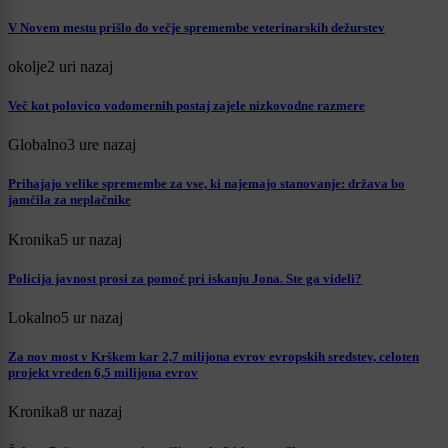
V Novem mestu prišlo do večje spremembe veterinarskih dežurstev
okolje
2 uri nazaj
Več kot polovico vodomernih postaj zajele nizkovodne razmere
Globalno
3 ure nazaj
Prihajajo velike spremembe za vse, ki najemajo stanovanje: država bo
jamčila za neplačnike
Kronika
5 ur nazaj
Policija javnost prosi za pomoč pri iskanju Jona. Ste ga videli?
Lokalno
5 ur nazaj
Za nov most v Krškem kar 2,7 milijona evrov evropskih sredstev, celoten
projekt vreden 6,5 milijona evrov
Kronika
8 ur nazaj