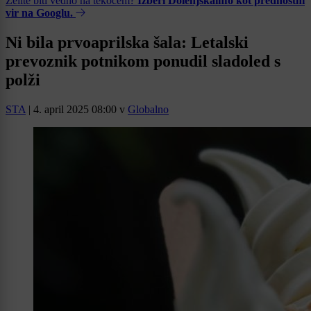
Želite biti vedno na tekočem?
Izberi Dolenjskainfo kot prednostni
vir na Googlu.
Ni bila prvoaprilska šala: Letalski
prevoznik potnikom ponudil sladoled s
polži
STA
|
4. april 2025 08:00
v
Globalno