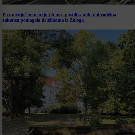
Po uničujočem neurju jih niso pustili samih, dobrodelna
zakonca pomagala družinama iz Zaloga