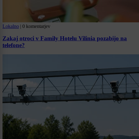
Lokalno
|
0 komentarjev
Zakaj otroci v Family Hotelu Vilinia pozabijo na
telefone?