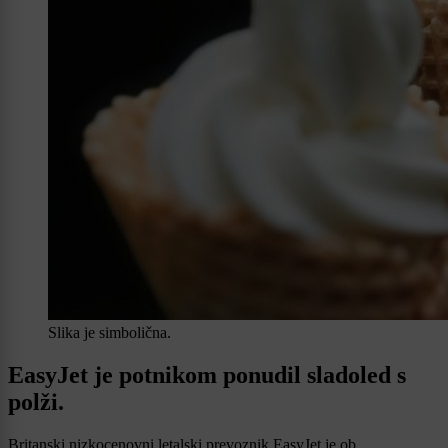
Slika je simbolična.
EasyJet je potnikom ponudil sladoled s
polži.
Britanski nizkocenovni letalski prevoznik EasyJet je ob