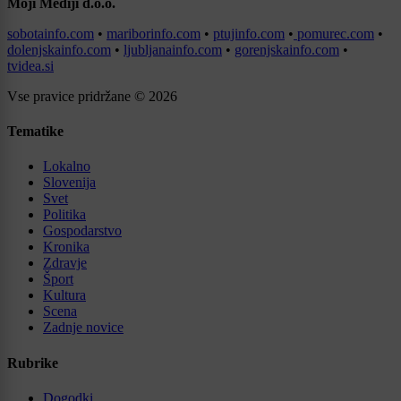
Moji Mediji d.o.o.
sobotainfo.com
•
mariborinfo.com
•
ptujinfo.com
•
pomurec.com
•
dolenjskainfo.com
•
ljubljanainfo.com
•
gorenjskainfo.com
•
tvidea.si
Vse pravice pridržane © 2026
Tematike
Lokalno
Slovenija
Svet
Politika
Gospodarstvo
Kronika
Zdravje
Šport
Kultura
Scena
Zadnje novice
Rubrike
Dogodki