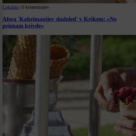
Lokalno
|
0 komentarjev
Afera 'Kahrimanijev sladoled' v Krškem: »Ne
priznam krivde«