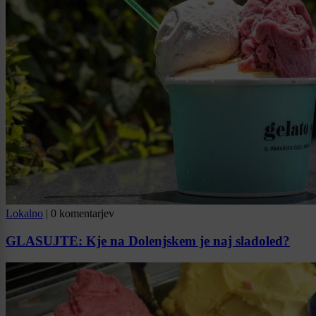
Lokalno
|
0 komentarjev
GLASUJTE: Kje na Dolenjskem je naj sladoled?