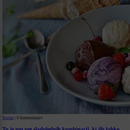
Scena
|
0 komentarjev
To je top pet sladolednih kombinacij, ki jih lahko