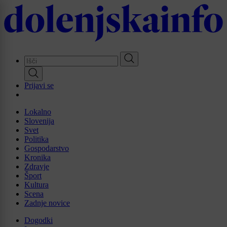
Skip
to
main
content
Prijavi se
Lokalno
Slovenija
Svet
Politika
Gospodarstvo
Kronika
Zdravje
Šport
Kultura
Scena
Zadnje novice
Dogodki