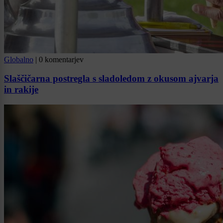
Globalno
|
0 komentarjev
Slaščičarna postregla s sladoledom z okusom ajvarja
in rakije