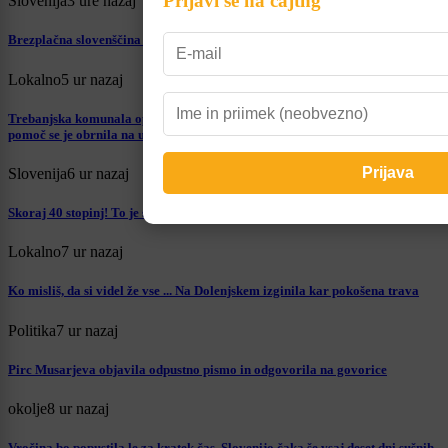
Prijavi se na cajtng
Slovenija
3 ure nazaj
Brezplačna slovenščina za tujce pod vprašajem: prihajajo spremembe?
Lokalno
5 ur nazaj
Trebanjska komunala opozarja na alarmantno stanje sušnega obdobja, za
pomoč se je obrnila na uporabnike
Slovenija
6 ur nazaj
Skoraj 40 stopinj! To je seznam temperaturnih rekordov po Sloveniji
Lokalno
7 ur nazaj
Ko misliš, da si videl že vse ... Na Dolenjskem izginila kar pokošena trava
Politika
7 ur nazaj
Pirc Musarjeva objavila odpustno pismo in odgovorila na govorice
okolje
8 ur nazaj
Vročina bo popustila le za kratek čas, Slovenijo čaka še vsaj deset dni sušnih