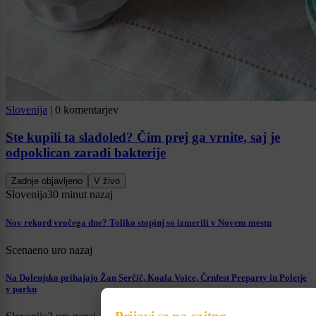
Slovenija
|
0 komentarjev
Ste kupili ta sladoled? Čim prej ga vrnite, saj je
odpoklican zaradi bakterije
Zadnje objavljeno
V živo
Slovenija
30 minut nazaj
Nov rekord vročega dne? Toliko stopinj so izmerili v Novem mestu
Scena
eno uro nazaj
Na Dolenjsko prihajajo Žan Serčič, Koala Voice, Črnfest Preparty in Poletje
v parku