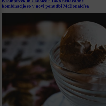
Krompirček in sladoled? Tako nenavadne
kombinacije so v novi ponudbi McDonald'sa