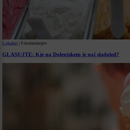
Lokalno
|
0 komentarjev
GLASUJTE: Kje na Dolenjskem je naj sladoled?