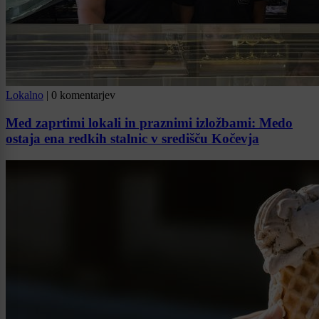
Lokalno
|
0 komentarjev
Med zaprtimi lokali in praznimi izložbami: Medo
ostaja ena redkih stalnic v središču Kočevja