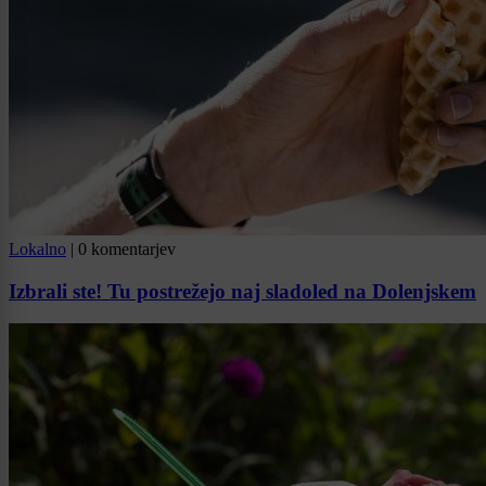
Lokalno
|
0 komentarjev
Izbrali ste! Tu postrežejo naj sladoled na Dolenjskem