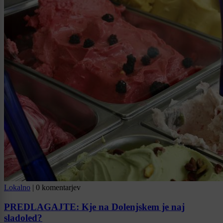
Lokalno
|
0 komentarjev
PREDLAGAJTE: Kje na Dolenjskem je naj
sladoled?