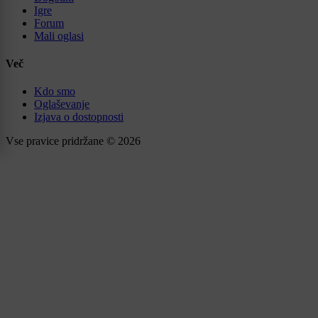
Igre
Forum
Mali oglasi
Več
Kdo smo
Oglaševanje
Izjava o dostopnosti
Vse pravice pridržane © 2026