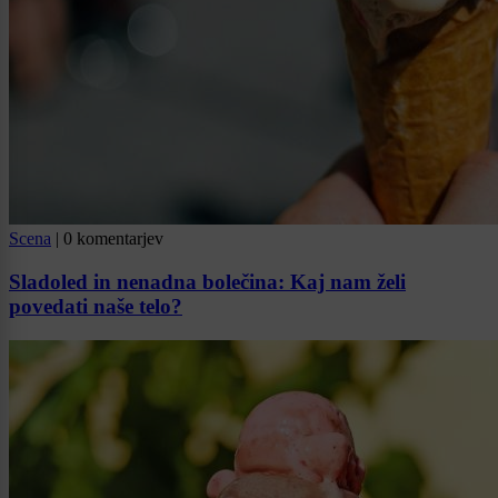
Scena
|
0 komentarjev
Sladoled in nenadna bolečina: Kaj nam želi
povedati naše telo?